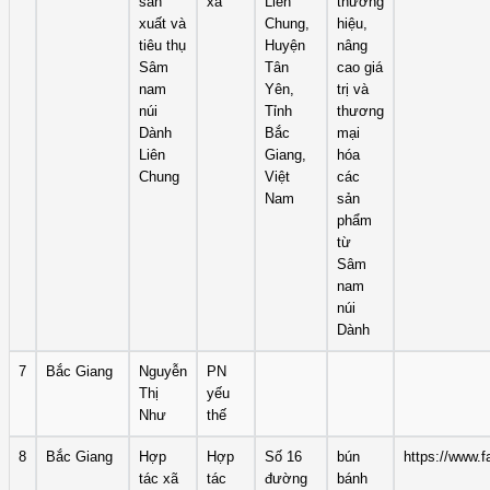
sản
xã
Liên
thương
xuất và
Chung,
hiệu,
tiêu thụ
Huyện
nâng
Sâm
Tân
cao giá
nam
Yên,
trị và
núi
Tỉnh
thương
Dành
Bắc
mại
Liên
Giang,
hóa
Chung
Việt
các
Nam
sản
phẩm
từ
Sâm
nam
núi
Dành
7
Bắc Giang
Nguyễn
PN
Thị
yếu
Như
thế
8
Bắc Giang
Hợp
Hợp
Số 16
bún
https://www.
tác xã
tác
đường
bánh