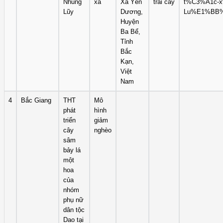
Nhung
xã
Xã Yến
trái cây
t%C3%A1c-x
Lũy
Dương,
Lu%E1%BB%B
Huyện
Ba Bể,
Tỉnh
Bắc
Kạn,
Việt
Nam
4
Bắc Giang
THT
Mô
phát
hình
triển
giảm
cây
nghèo
sâm
bảy lá
một
hoa
của
nhóm
phụ nữ
dân tộc
Dao tại