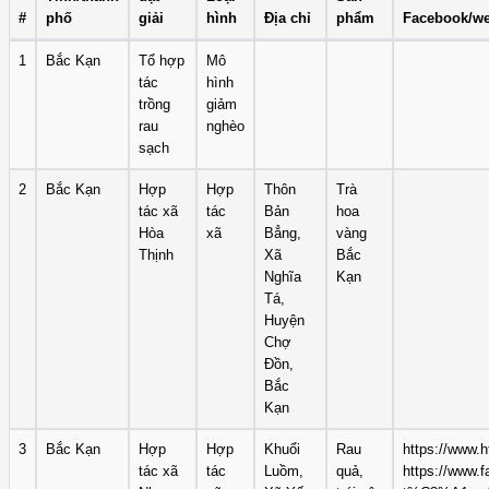
#
phố
giải
hình
Địa chỉ
phẩm
Facebook/we
1
Bắc Kạn
Tổ hợp
Mô
tác
hình
trồng
giảm
rau
nghèo
sạch
2
Bắc Kạn
Hợp
Hợp
Thôn
Trà
tác xã
tác
Bản
hoa
Hòa
xã
Bẳng,
vàng
Thịnh
Xã
Bắc
Nghĩa
Kạn
Tá,
Huyện
Chợ
Đồn,
Bắc
Kạn
3
Bắc Kạn
Hợp
Hợp
Khuổi
Rau
https://www.
tác xã
tác
Luồm,
quả,
https://www