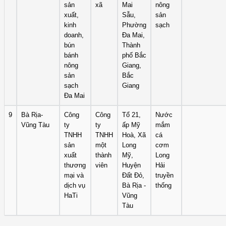
sản
xã
Mai
nông
xuất,
Sẫu,
sản
kinh
Phường
sạch
doanh,
Đa Mai,
bún
Thành
bánh
phố Bắc
nông
Giang,
sản
Bắc
sạch
Giang
Đa Mai
9
Bà Rịa-
Công
Công
Tổ 21,
Nước
Vũng Tàu
ty
ty
ấp Mỹ
mắm
TNHH
TNHH
Hoà, Xã
cá
sản
một
Long
cơm
xuất
thành
Mỹ,
Long
thương
viên
Huyện
Hải
mại và
Đất Đỏ,
truyền
dịch vụ
Bà Rịa -
thống
HaTi
Vũng
Tàu