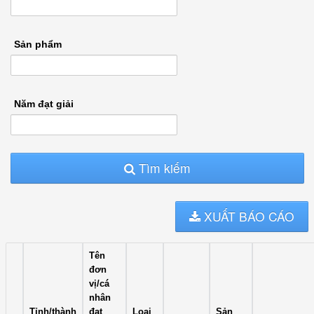
Sản phẩm
Năm đạt giải
Tìm kiếm
XUẤT BÁO CÁO
Tên
đơn
vị/cá
nhân
Tỉnh/thành
đạt
Loại
Sản