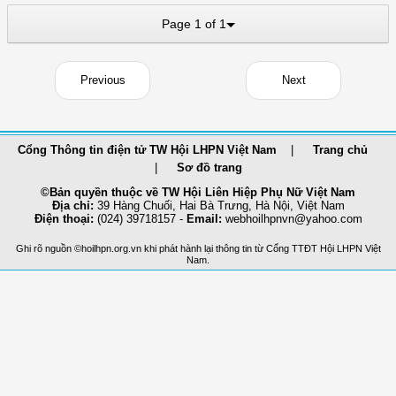
Page 1 of 1
Previous
Next
Cổng Thông tin điện tử TW Hội LHPN Việt Nam
Trang chủ
Sơ đồ trang
©Bản quyền thuộc về TW Hội Liên Hiệp Phụ Nữ Việt Nam
Địa chỉ:
39 Hàng Chuối, Hai Bà Trưng, Hà Nội, Việt Nam
Điện thoại:
(024) 39718157 -
Email:
webhoilhpnvn@yahoo.com
Ghi rõ nguồn ©hoilhpn.org.vn khi phát hành lại thông tin từ Cổng TTÐT Hội LHPN Việt
Nam.