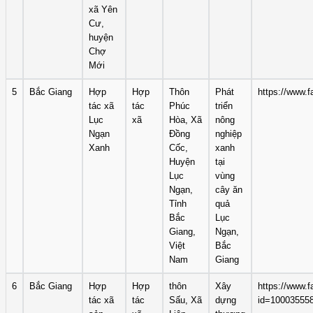
xã Yên
Cư,
huyện
Chợ
Mới
5
Bắc Giang
Hợp
Hợp
Thôn
Phát
https://www.
tác xã
tác
Phúc
triển
Lục
xã
Hòa, Xã
nông
Ngạn
Đồng
nghiệp
Xanh
Cốc,
xanh
Huyện
tại
Lục
vùng
Ngạn,
cây ăn
Tỉnh
quả
Bắc
Lục
Giang,
Ngạn,
Việt
Bắc
Nam
Giang
6
Bắc Giang
Hợp
Hợp
thôn
Xây
https://www.f
tác xã
tác
Sấu, Xã
dựng
id=10003555