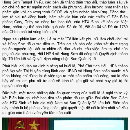
Hùng Sơn Tangol Thiếu, các bên đã thẳng thắn trao đổi, thảo luận sâu về
cơ chế hỗ trợ từ nguồn ngân sách địa phương, định hướng phát triển sản
phẩm gắn với chương trình OCOP và giảm nghèo bền vững. Đồng thời,
làm rõ vai trò đồng hành, bám sát địa bàn của các chiến sĩ Đồn Biên
phòng Gary, Tr’hy và năng lực bao tiêu của HTX Sinh kế bản địa Việt
Nam, nhằm cụ thể hóa hiệu quả các Đề án 01, Đề án 04 và Đề án 1739
của Chính phủ tại vùng biên giới.
Ngay sau phiên làm việc, Lễ ra mắt "Tổ liên kết phụ nữ làm chổi đót" tại
xã Hùng Sơn đã được diễn ra. Trên cơ sở báo cáo khảo sát thực trạng
nguồn nguyên liệu đót tự nhiên dồi dào và nhu cầu việc làm tại chỗ của
phụ nữ địa phương, Hội LHPN xã Hùng Sơn đã công bố Quyết định thành
lập Tổ liên kết và Quyết định công nhận Ban Quản lý tổ.
Phát biểu chỉ đạo và định hướng tại buổi lễ, Phó Chủ tịch Hội LHPN thành
phố Nguyễn Thị Huyền cùng lãnh đạo UBND xã Hùng Sơn nhấn mạnh: Mô
hình không chỉ dừng lại ở việc tạo ra một sản phẩm thủ công, mà là đòn
bẩy để chị em phụ nữ tự chủ về kinh tế, gìn giữ và phát huy giá trị tài
nguyên bản địa.
Đặc biệt, một trong những dấu ấn quan trọng của buổi lễ là nghi thức ký
kết Biên bản ghi nhớ bao tiêu sản phẩm đầu ra giữa Đại diện Ban Giám
đốc HTX Sinh kế bản địa Việt Nam và Ban Quản lý Tổ liên kết. Biên bản
này chính là bệ phóng vững chắc, giải quyết triệt để nỗi lo lớn nhất về đầu
ra, giúp các thành viên yên tâm sản xuất.