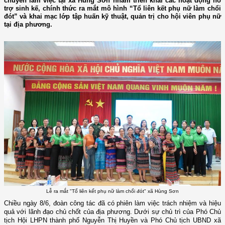
chuyến làm việc tại xã Hùng Sơn nhằm triển khai các hoạt động hỗ
trợ sinh kế, chính thức ra mắt mô hình “Tổ liên kết phụ nữ làm chổi
đót” và khai mạc lớp tập huấn kỹ thuật, quản trị cho hội viên phụ nữ
tại địa phương.
Lễ ra mắt "Tổ liên kết phụ nữ làm chổi đót" xã Hùng Sơn
Chiều ngày 8/6, đoàn công tác đã có phiên làm việc trách nhiệm và hiệu
quả với lãnh đạo chủ chốt của địa phương. Dưới sự chủ trì của Phó Chủ
tịch Hội LHPN thành phố Nguyễn Thị Huyền và Phó Chủ tịch UBND xã