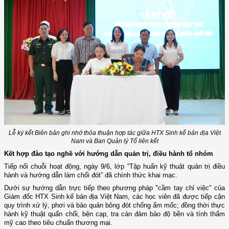
Lễ ký kết Biên bản ghi nhớ thỏa thuận hợp tác giữa HTX Sinh kế bản địa Việt
Nam và Ban Quản lý Tổ liên kết
Kết hợp đào tạo nghề với hướng dẫn quản trị, điều hành tổ nhóm
Tiếp nối chuỗi hoạt động, ngày 9/6, lớp “Tập huấn kỹ thuật quản trị điều
hành và hướng dẫn làm chổi đót” đã chính thức khai mạc.
Dưới sự hướng dẫn trực tiếp theo phương pháp "cầm tay chỉ việc" của
Giám đốc HTX Sinh kế bản địa Việt Nam, các học viên đã được tiếp cận
quy trình xử lý, phơi và bảo quản bông đót chống ẩm mốc; đồng thời thực
hành kỹ thuật quấn chổi, bện cạp, tra cán đảm bảo độ bền và tính thẩm
mỹ cao theo tiêu chuẩn thương mại.