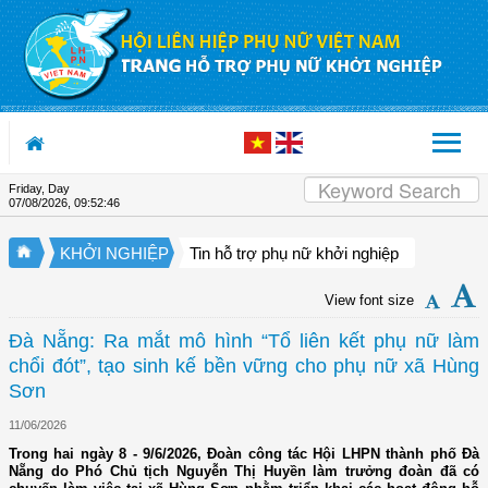
Skip to Content
Friday, Day
07/08/2026
,
09:52:47
KHỞI NGHIỆP
Tin hỗ trợ phụ nữ khởi nghiệp
View font size
Đà Nẵng: Ra mắt mô hình “Tổ liên kết phụ nữ làm
chổi đót”, tạo sinh kế bền vững cho phụ nữ xã Hùng
Sơn
11/06/2026
Trong hai ngày 8 - 9/6/2026, Đoàn công tác Hội LHPN thành phố Đà
Nẵng do Phó Chủ tịch Nguyễn Thị Huyền làm trưởng đoàn đã có