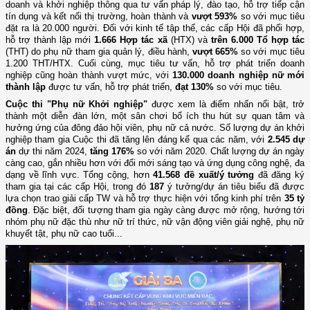
doanh và khởi nghiệp thông qua tư vấn pháp lý, đào tạo, hỗ trợ tiếp cận
tín dụng và kết nối thị trường, hoàn thành và
vượt 593%
so với mục tiêu
đặt ra là 20.000 người. Đối với kinh tế tập thể, các cấp Hội đã phối hợp,
hỗ trợ thành lập mới
1.666 Hợp tác xã
(HTX)
và
trên 6.000 Tổ hợp tác
(THT)
do phụ nữ tham gia quản lý, điều hành,
vượt 665%
so với mục tiêu
1.200 THT
/HTX
. Cuối cùng, mục tiêu tư vấn, hỗ trợ phát triển doanh
nghiệp cũng hoàn thành vượt mức, với
130.000 doanh nghiệp nữ mới
thành lập
được tư vấn, hỗ trợ phát triển,
đạt 130%
so với mục tiêu.
Cuộc thi "Phụ nữ Khởi nghiệp"
được xem là điểm nhấn nổi bật, trở
thành một diễn đàn lớn, một sân chơi bổ ích thu hút sự quan tâm và
hưởng ứng của đông đảo hội viên, phụ nữ cả nước. Số lượng dự án khởi
nghiệp tham gia Cuộc thi đã tăng lên đáng kể qua các năm, với
2.545 dự
án
dự thi năm 2024,
tăng 176%
so với năm 2020. Chất lượng dự án ngày
càng cao, gắn nhiều hơn với đổi mới sáng tạo và ứng dụng công nghệ, đa
dạng về lĩnh vực. Tổng cộng, hơn
41.568 đề xuất/ý tưởng
đã đăng ký
tham gia tại các cấp Hội, trong đó
187
ý tưởng/dự án tiêu biểu đã được
lựa chọn trao giải cấp TW
và hỗ trợ thực hiện với tổng kinh phí trên
35 tỷ
đồng
. Đặc biệt, đối tượng tham gia ngày càng được mở rộng, hướng tới
nhóm phụ nữ đặc thù như nữ trí thức, nữ vận động viên giải nghệ, phụ nữ
khuyết tật, phụ nữ cao tuổi.
..