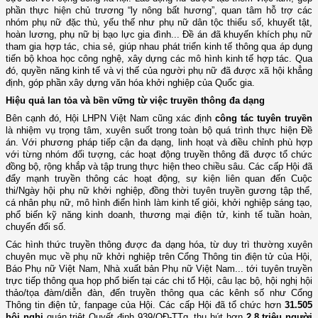
phần thực hiện chủ trương “ly nông bất hương”, quan tâm hỗ trợ các
nhóm phụ nữ đặc thù, yếu thế như phụ nữ dân tộc thiểu số, khuyết tật,
hoàn lương
, phụ nữ bị bạo lực gia đình..
. Đề án đã khuyến khích phụ nữ
tham gia hợp tác, chia sẻ, giúp nhau phát triển kinh tế thông qua áp dụng
tiến bộ khoa học công nghệ, xây dựng các mô hình kinh tế hợp tác. Qua
đó, quyền năng kinh tế và vị thế của người phụ nữ đã được xã hội khẳng
định, góp phần xây dựng văn hóa khởi nghiệp của Quốc gia.
Hiệu
quả lan tỏa và bền vững từ việc truyền thông đa dạng
Bên
cạnh đó,
Hội LHPN Việt Nam cũng
xác định
công tác tuyên truyền
là nhiệm vụ trọng tâm, xuyên suốt trong toàn bộ quá trình thực hiện Đề
án. Với phương pháp tiếp cận đa dạng, linh hoạt và điều chỉnh phù hợp
với từng nhóm đối tượng, các hoạt động truyền thông đã được tổ chức
đồng bộ, rộng khắp và tập trung thực hiện theo chiều sâu. Các cấp Hội đã
đẩy mạnh truyền thông các hoạt động, sự kiện liên quan đến Cuộc
thi/Ngày hội phụ nữ khởi nghiệp, đồng thời tuyên truyền gương tập thể,
cá nhân phụ nữ, mô hình điển hình làm kinh tế giỏi, khởi nghiệp sáng tạo,
phổ biến kỹ năng kinh doanh, thương mại điện tử, kinh tế tuần hoàn,
chuyển đổi số.
Các hình thức truyền thông được đa dạng hóa, từ duy trì thường xuyên
chuyên mục về phụ nữ khởi nghiệp trên Cổng
Thông tin điện tử
của Hội
,
Báo Phụ nữ Việt Nam
, Nhà xuất bản Phụ nữ Việt Nam... tới
tuyên truyền
trực tiếp thông qua họp phổ biến tại các chi tổ Hội, câu lạc bộ, hội nghị hội
thảo/tọa đàm/diễn đàn, đến truyền thông qua các kênh số như Cổng
Thông tin điện tử, fanpage của Hội. Các cấp Hội đã tổ chức hơn
31.505
hội nghị
quán triệt Quyết định 939/QĐ-TTg, thu hút hơn
2,8 triệu người