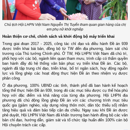
Chủ tịch Hội LHPN Việt Nam Nguyễn Thị Tuyến tham quan gian hàng của chị
em phụ nữ khởi nghiệp
Hoàn thiện cơ chế, chính sách và khởi động bộ máy triển khai
Trong giai đoạn 2017
-
2025, công tác chỉ đạo và điều hành Đề án 939
được triển khai bài bản, đồng bộ từ TW đến địa phương, bám sát chủ
trương của Thủ tướng Chính phủ. Ở TW, Hội LHPN Việt Nam đã chủ trì,
phối hợp với các bộ, ngành liên quan tham mưu, trình cấp có thẩm quyền
ban hành đầy đủ hệ thống văn bản phục vụ triển khai Đề án. Các bộ,
ngành đã tập trung chỉ đạo, triển khai, bố trí ngân sách, huy động nguồn
lực và lồng ghép các hoạt động thực hiện Đề án theo nhiệm vụ được
phân công.
Ở địa phương, 100% UBND các tỉnh, thành phố đã ban hành kế hoạch
tổng thể thực hiện Đề án 939, trong đó các mục tiêu được cụ thể hóa phù
hợp với đặc điểm và khả năng của từng địa phương. Hội LHPN địa
phương đã chủ động lồng ghép Đề án với các chương trình mục tiêu
quốc gia (giảm nghèo, xây dựng nông thôn mới, dân tộc thiểu số) nhằm
tăng hiệu quả và đảm bảo tiếp cận đa chiều. Ngay sau khi Đề án được
phê duyệt, Hội LHPN Việt Nam đã khẩn trương ban hành đồng bộ các văn
bản chỉ đạo, hướng dẫn, giám sát và tổ chức tập huấn đến 100% cán bộ
Hội chuyên trách các cấp.