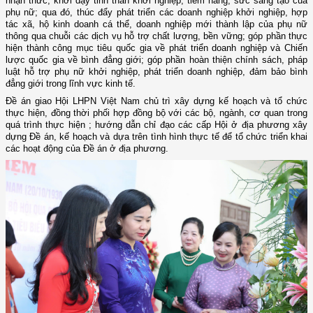
nhận thức, khơi dậy tinh thần khởi nghiệp, tiềm năng, sức sáng tạo của
phụ nữ; qua đó, thúc đẩy phát triển các doanh nghiệp khởi nghiệp, hợp
tác xã, hộ kinh doanh cá thể, doanh nghiệp mới thành lập của phụ nữ
thông qua chuỗi các dịch vụ hỗ trợ chất lượng, bền vững; góp phần thực
hiện thành công mục tiêu quốc gia về phát triển doanh nghiệp và Chiến
lược quốc gia về bình đẳng giới; góp phần hoàn thiện chính sách, pháp
luật hỗ trợ phụ nữ khởi nghiệp, phát triển doanh nghiệp, đảm bảo bình
đẳng giới trong lĩnh vực kinh tế.
Đề án giao Hội LHPN Việt Nam chủ trì xây dựng kế hoạch và tổ chức
thực hiện, đồng thời phối hợp đồng bộ với các bộ, ngành, cơ quan trong
quá trình thực hiện ; hướng dẫn chỉ đạo các cấp Hội ở địa phương xây
dựng Đề án, kế hoạch và dựa trên tình hình thực tế để tổ chức triển khai
các hoạt động của Đề án ở địa phương.