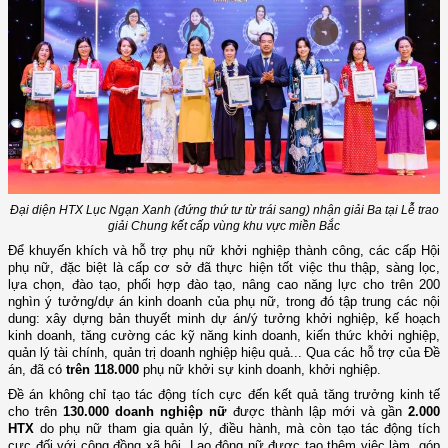
Đại diện HTX Lục Ngạn Xanh (đứng thứ tư từ trái sang) nhận giải Ba tại Lễ trao
giải Chung kết cấp vùng khu vực miền Bắc
Để khuyến khích và hỗ trợ phụ nữ khởi nghiệp thành công, các cấp Hội
phụ nữ, đặc biệt là cấp cơ sở đã thực hiện tốt việc thu thập, sàng lọc,
lựa chọn, đào tạo, phối hợp đào tạo, nâng cao năng lực cho trên 200
nghìn ý tưởng/dự án kinh doanh của phụ nữ, trong đó tập trung các nội
dung: xây dựng bản thuyết minh dự án/ý tưởng khởi nghiệp, kế hoạch
kinh doanh, tăng cường các kỹ năng kinh doanh, kiến thức khởi nghiệp,
quản lý tài chính, quản trị doanh nghiệp hiệu quả... Qua các hỗ trợ của Đề
án, đã có
trên 118
.000
phụ nữ khởi sự kinh doanh, khởi nghiệp.
Đề án không chỉ tạo tác động tích cực đến kết quả tăng trưởng kinh tế
cho trên
130
.000
doanh nghiệp nữ
được thành lập mới và gần
2.000
HTX
do phụ nữ tham gia quản lý, điều hành, mà còn tạo tác động tích
cực đối với cộng đồng xã hội. Lao động nữ được tạo thêm việc làm, góp