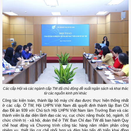
Các cấp Hội và các ngành cấp TW đã chủ động đề xuất ngân sách và khai thác
từ các nguồn kinh phí khác
Công tác kiện toàn, thành lập bộ máy chỉ đạo được thực hiện thống nhất
ở các cấp. Ở TW, Hội LHPN Việt Nam đã quyết định thành lập Ban Chỉ
đạo Đề án 939 với Chủ tịch Hội LHPN Việt Nam làm Trưởng Ban và các
thành viên là đại diện lãnh đạo các vụ, cục chức năng thuộc bộ, ngành, tổ
chức chính trị - xã hội, đoàn thể ở TW. Ban Chỉ đạo TW đã ban hành Quy
chế hoạt động và Chương trình công tác hàng năm nhằm phân công
nhiệm vụ, thiết lập cơ chế phối hợp và đảm bảo tiến độ triển khai đồng