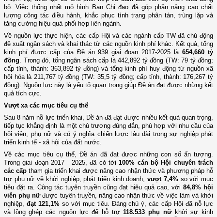
bộ. Việc thống nhất mô hình Ban Chỉ đạo đã góp phần nâng cao chất
lượng công tác điều hành, khắc phục tình trạng phân tán, trùng lặp và
tăng cường hiệu quả phối hợp liên ngành.
Về nguồn lực thực hiện, các cấp Hội và các ngành cấp TW đã chủ động
đề xuất ngân sách và khai thác từ các nguồn kinh phí khác. Kết quả, tổng
kinh phí được cấp của Đề án 939 giai đoạn 2017-2025 là
654,660 tỷ
đồng
. Trong đó, tổng ngân sách cấp là 442,892 tỷ đồng (TW: 79 tỷ đồng;
cấp tỉnh, thành: 363,892 tỷ đồng) và tổng kinh phí huy động từ nguồn xã
hội hóa là 211,767 tỷ đồng (TW: 35,5 tỷ đồng; cấp tỉnh, thành: 176,267 tỷ
đồng). Nguồn lực này là yếu tố quan trọng giúp Đề án đạt được những kết
quả tích cực.
Vượt xa các mục tiêu cụ thể
Sau 8 năm nỗ lực triển khai, Đề án đã đạt được nhiều kết quả quan trọng,
tiếp tục khẳng định là một chủ trương đúng đắn, phù hợp với nhu cầu của
hội viên, phụ nữ và có ý nghĩa chiến lược lâu dài trong sự nghiệp phát
triển kinh tế - xã hội của đất nước.
Về các mục tiêu cụ thể, Đề án đã đạt được những con số ấn tượng.
Trong giai đoạn 2017
-
2025, đã có tới
100% cán bộ Hội chuyên trách
các cấp
tham gia triển khai được nâng cao nhận thức và phương pháp hỗ
trợ phụ nữ về khởi nghiệp, phát triển kinh doanh,
vượt 7,4%
so với mục
tiêu đặt ra. Công tác tuyên truyền cũng đạt hiệu quả cao, với
84,8% hội
viên phụ nữ
được tuyên truyền, nâng cao nhận thức về việc làm và khởi
nghiệp,
đạt 121,1%
so với mục tiêu. Đáng chú ý, các cấp Hội đã nỗ lực
và lồng ghép các nguồn lực để hỗ trợ
118.533 phụ nữ
khởi sự kinh