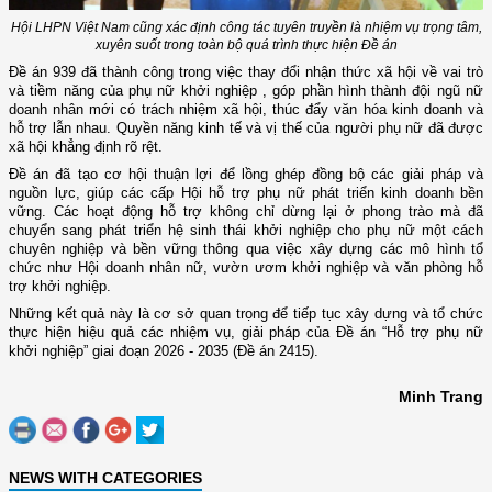
Hội LHPN Việt Nam cũng xác định công tác tuyên truyền là nhiệm vụ trọng tâm,
xuyên suốt trong toàn bộ quá trình thực hiện Đề án
Đề án 939 đã thành công trong việc thay đổi nhận thức xã hội về vai trò
và tiềm năng của phụ nữ khởi nghiệp , góp phần hình thành đội ngũ nữ
doanh nhân mới có trách nhiệm xã hội, thúc đẩy văn hóa kinh doanh và
hỗ trợ lẫn nhau. Quyền năng kinh tế và vị thế của người phụ nữ đã được
xã hội khẳng định rõ rệt.
Đề án đã tạo cơ hội thuận lợi để lồng ghép đồng bộ các giải pháp và
nguồn lực, giúp các cấp Hội hỗ trợ phụ nữ phát triển kinh doanh bền
vững. Các hoạt động hỗ trợ không chỉ dừng lại ở phong trào mà đã
chuyển sang phát triển hệ sinh thái khởi nghiệp cho phụ nữ một cách
chuyên nghiệp và bền vững thông qua việc xây dựng các mô hình tổ
chức như Hội doanh nhân nữ, vườn ươm khởi nghiệp và văn phòng hỗ
trợ khởi nghiệp.
Những kết quả này là cơ sở quan trọng để tiếp tục xây dựng và tổ chức
thực hiện hiệu quả các nhiệm vụ, giải pháp của Đề án
“H
ỗ trợ phụ nữ
khởi nghiệp
”
giai đoạn 2026
-
2035
(Đề án 2415).
Minh Trang
NEWS WITH CATEGORIES