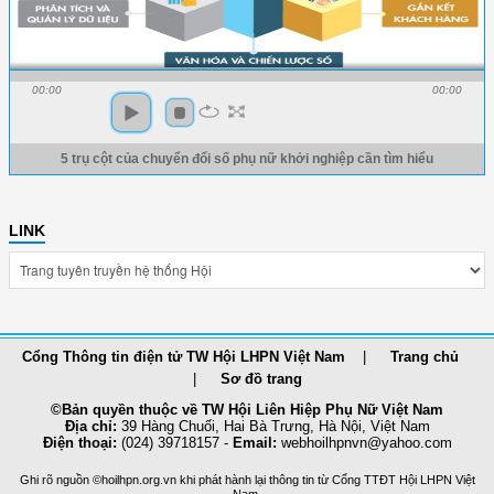
00:00
00:00
5 trụ cột của chuyển đổi số phụ nữ khởi nghiệp cần tìm hiểu
LINK
Cổng Thông tin điện tử TW Hội LHPN Việt Nam
Trang chủ
Sơ đồ trang
©Bản quyền thuộc về TW Hội Liên Hiệp Phụ Nữ Việt Nam
Địa chỉ:
39 Hàng Chuối, Hai Bà Trưng, Hà Nội, Việt Nam
Điện thoại:
(024) 39718157 -
Email:
webhoilhpnvn@yahoo.com
Ghi rõ nguồn ©hoilhpn.org.vn khi phát hành lại thông tin từ Cổng TTÐT Hội LHPN Việt
Nam.