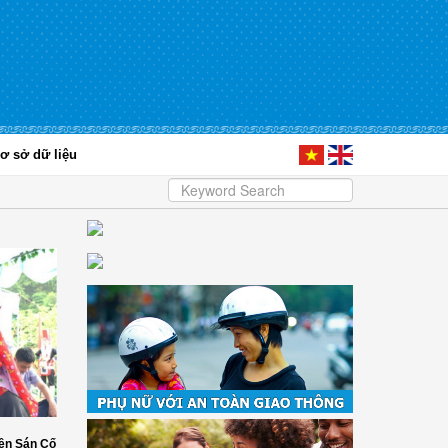
ơ sở dữ liệu
ền Sán Cố