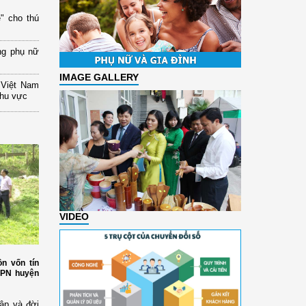
" cho thú
ng phụ nữ
IMAGE GALLERY
 Việt Nam
khu vực
VIDEO
n vốn tín
HPN huyện
ập và đời