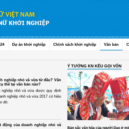
024
Dự án khởi nghiệp
Chính sách khởi nghiệp
Văn bản
C
Ý TƯỞNG KN KÊU GỌI VỐN
h nghiệp nhỏ và vừa từ đâu? Vấn
ụ thể tại văn bản nào?
h nghiệp nhỏ và vừa được quy định
doanh nghiệp nhỏ và vừa 2017 có hiệu
o đó:
ạt động của doanh nghiệp nhỏ và
Bản sắc văn hóa của người Dao ở mi