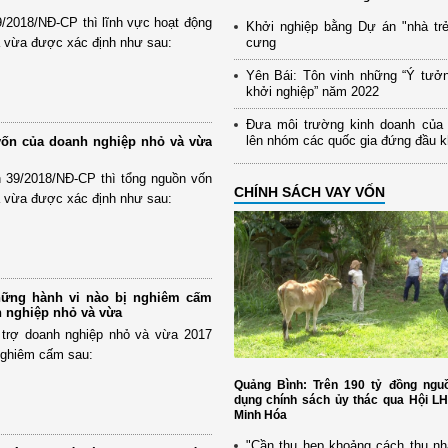
9/2018/NĐ-CP thì lĩnh vực hoạt động
Khởi nghiệp bằng Dự án "nhà trẻ
à vừa được xác định như sau:
cưng
Yên Bái: Tôn vinh những “Ý tưở
khởi nghiệp” năm 2022
Đưa môi trường kinh doanh của
lên nhóm các quốc gia đứng đầu 
vốn của doanh nghiệp nhỏ và vừa
h 39/2018/NĐ-CP thì tổng nguồn vốn
CHÍNH SÁCH VAY VỐN
à vừa được xác định như sau:
hững hành vi nào bị nghiêm cấm
h nghiệp nhỏ và vừa
 trợ doanh nghiệp nhỏ và vừa 2017
 nghiêm cấm sau:
Quảng Bình: Trên 190 tỷ đồng nguồ
dụng chính sách ủy thác qua Hội L
Minh Hóa
"Cần thu hẹp khoảng cách thu nh