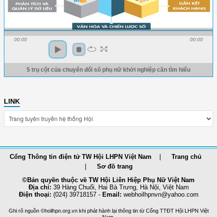
00:00
00:00
5 trụ cột của chuyển đổi số phụ nữ khởi nghiệp cần tìm hiểu
LINK
Cổng Thông tin điện tử TW Hội LHPN Việt Nam
Trang chủ
Sơ đồ trang
©Bản quyền thuộc về TW Hội Liên Hiệp Phụ Nữ Việt Nam
Địa chỉ:
39 Hàng Chuối, Hai Bà Trưng, Hà Nội, Việt Nam
Điện thoại:
(024) 39718157 -
Email:
webhoilhpnvn@yahoo.com
Ghi rõ nguồn ©hoilhpn.org.vn khi phát hành lại thông tin từ Cổng TTÐT Hội LHPN Việt
Nam.