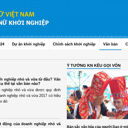
024
Dự án khởi nghiệp
Chính sách khởi nghiệp
Văn bản
C
Ý TƯỞNG KN KÊU GỌI VỐN
h nghiệp nhỏ và vừa từ đâu? Vấn
ụ thể tại văn bản nào?
h nghiệp nhỏ và vừa được quy định
doanh nghiệp nhỏ và vừa 2017 có hiệu
o đó:
ạt động của doanh nghiệp nhỏ và
Bản sắc văn hóa của người Dao ở mi