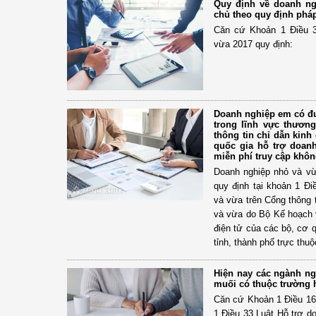
Quy định về doanh n
chủ theo quy định pháp
Căn cứ Khoản 1 Điều 3
vừa 2017 quy định:
Doanh nghiệp em có đư
trong lĩnh vực thương
thông tin chỉ dẫn kinh
quốc gia hỗ trợ doan
miễn phí truy cập khôn
Doanh nghiệp nhỏ và vừ
quy định tại khoản 1 Đi
và vừa trên Cổng thông 
và vừa do Bộ Kế hoạch v
điện tử của các bộ, cơ 
tỉnh, thành phố trực thu
Hiện nay các ngành n
muối có thuộc trường 
Căn cứ Khoản 1 Điều 16
1 Điều 33 Luật Hỗ trợ d