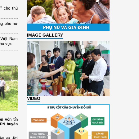
" cho thú
ng phụ nữ
IMAGE GALLERY
 Việt Nam
khu vực
VIDEO
n vốn tín
HPN huyện
ập và đời