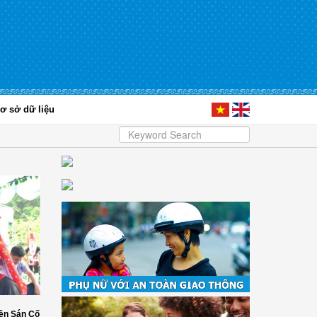
ơ sở dữ liệu
ền Sán Cố