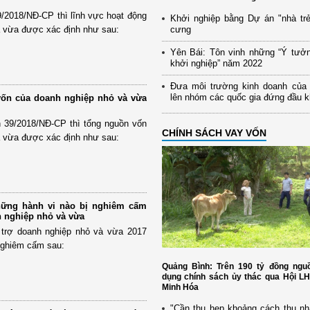
9/2018/NĐ-CP thì lĩnh vực hoạt động
Khởi nghiệp bằng Dự án "nhà trẻ
à vừa được xác định như sau:
cưng
Yên Bái: Tôn vinh những “Ý tưở
khởi nghiệp” năm 2022
Đưa môi trường kinh doanh của
lên nhóm các quốc gia đứng đầu 
vốn của doanh nghiệp nhỏ và vừa
h 39/2018/NĐ-CP thì tổng nguồn vốn
CHÍNH SÁCH VAY VỐN
à vừa được xác định như sau:
hững hành vi nào bị nghiêm cấm
h nghiệp nhỏ và vừa
 trợ doanh nghiệp nhỏ và vừa 2017
 nghiêm cấm sau:
Quảng Bình: Trên 190 tỷ đồng nguồ
dụng chính sách ủy thác qua Hội L
Minh Hóa
"Cần thu hẹp khoảng cách thu nh