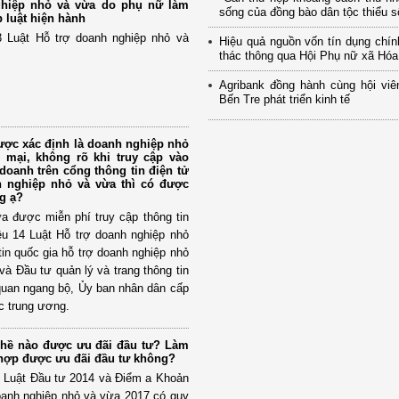
ghiệp nhỏ và vừa do phụ nữ làm
sống của đồng bào dân tộc thiểu số
 luật hiện hành
 Luật Hỗ trợ doanh nghiệp nhỏ và
Hiệu quả nguồn vốn tín dụng chí
thác thông qua Hội Phụ nữ xã Hó
Agribank đồng hành cùng hội viê
Bến Tre phát triển kinh tế
ợc xác định là doanh nghiệp nhỏ
 mại, không rõ khi truy cập vào
 doanh trên cổng thông tin điện tử
h nghiệp nhỏ và vừa thì có được
g ạ?
a được miễn phí truy cập thông tin
ều 14 Luật Hỗ trợ doanh nghiệp nhỏ
tin quốc gia hỗ trợ doanh nghiệp nhỏ
à Đầu tư quản lý và trang thông tin
quan ngang bộ, Ủy ban nhân dân cấp
ộc trung ương.
ghề nào được ưu đãi đầu tư? Làm
hợp được ưu đãi đầu tư không?
 Luật Đầu tư 2014 và Điểm a Khoản
oanh nghiệp nhỏ và vừa 2017 có quy