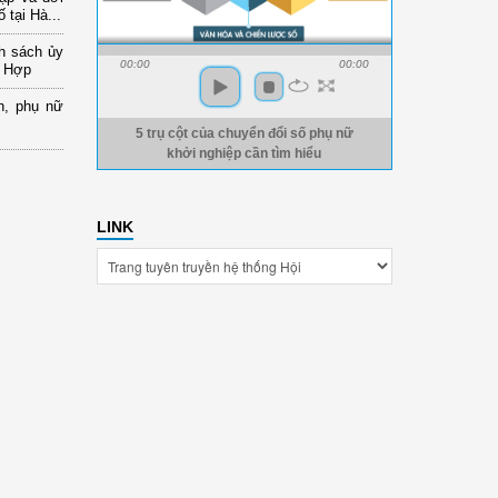
 tại Hà...
nh sách ủy
00:00
00:00
a Hợp
n, phụ nữ
5 trụ cột của chuyển đổi số phụ nữ
khởi nghiệp cần tìm hiểu
LINK