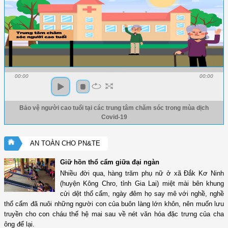
00:00
00:00
Bảo vệ người cao tuổi tại các trung tâm chăm sóc trong mùa dịch
Covid-19
AN TOÀN CHO PN&TE
Giữ hồn thổ cẩm giữa đại ngàn
Nhiều đời qua, hàng trăm phụ nữ ở xã Đắk Kơ Ninh
(huyện Kông Chro, tỉnh Gia Lai) miệt mài bên khung
cửi dệt thổ cẩm, ngày đêm họ say mê với nghề, nghề
thổ cẩm đã nuôi những người con của buôn làng lớn khôn, nên muốn lưu
truyền cho con cháu thế hệ mai sau về nét văn hóa đặc trưng của cha
ông để lại.