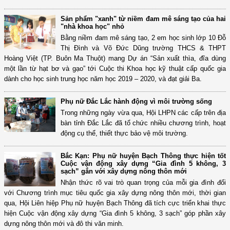
Sản phẩm "xanh" từ niềm đam mê sáng tạo của hai
"nhà khoa học" nhỏ
Bằng niềm đam mê sáng tạo, 2 em học sinh lớp 10 Đỗ
Thị Đình và Võ Đức Dũng trường THCS & THPT
Hoàng Việt (TP. Buôn Ma Thuột) mang Dự án “Sản xuất thìa, đĩa dùng
một lần từ hạt bơ và gạo” tới Cuộc thi Khoa học kỹ thuật cấp quốc gia
dành cho học sinh trung học năm học 2019 – 2020, và đạt giải Ba.
Phụ nữ Đắc Lắc hành động vì môi trường sống
Trong những ngày vừa qua, Hội LHPN các cấp trên địa
bàn tỉnh Đắc Lắc đã tổ chức nhiều chương trình, hoạt
động cụ thể, thiết thực bảo vệ môi trường.
Bắc Kạn: Phụ nữ huyện Bạch Thông thực hiện tốt
Cuộc vận động xây dựng “Gia đình 5 không, 3
sạch” gắn với xây dựng nông thôn mới
Nhận thức rõ vai trò quan trọng của mỗi gia đình đối
với Chương trình mục tiêu quốc gia xây dựng nông thôn mới, thời gian
qua, Hội Liên hiệp Phụ nữ huyện Bạch Thông đã tích cực triển khai thực
hiện Cuộc vận động xây dựng “Gia đình 5 không, 3 sạch” góp phần xây
dựng nông thôn mới và đô thi văn minh.