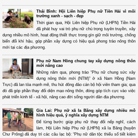
Thái Bình: Hội Liên hiệp Phụ nữ Tiền Hải vì môi
trường xanh - sạch - đẹp
Thời gian qua, Hội Liên hiệp Phụ nữ (LHPN) Tiền Hải
đã phát huy vai trò phụ nữ chú trọng tuyên truyền, xây
dựng nhiều mô hình, hoạt động thiết thực trong gìn giữ môi trường, chống
biến đổi khí hậu, góp phần xây dựng có hiệu quả phong trào nông thôn
mới tại các địa phương.
Phụ nữ Nam Hồng chung tay xây dựng nông thôn
mới nâng cao
Những năm qua, phong trào “Phụ nữ chung sức xây
dựng nông thôn mới (NTM)” ở xã Nam Hồng (Nam
Trực) đã lan tỏa mạnh mẽ, thu hút đông đảo cán bộ hội viên tham gia; qua
đó đã góp phần thay đổi diện mạo nông thôn, đóng góp tích cực vào việc
phát triển kinh tế - xã hội, nâng cao đời sống người dân địa phương.
Gia Lai: Phụ nữ xã Ia Băng xây dựng nhiều mô
hình hiệu quả, ý nghĩa xây dựng NTM
Để từng bước giúp phụ nữ thay đổi nếp nghĩ, cách
làm, Hội Liên hiệp Phụ nữ (LHPN) xã Ia Băng (huyện
Chư Prông) đã duy trì các câu lạc bộ: “Phụ nữ dân tộc thiểu số tiết kiệm