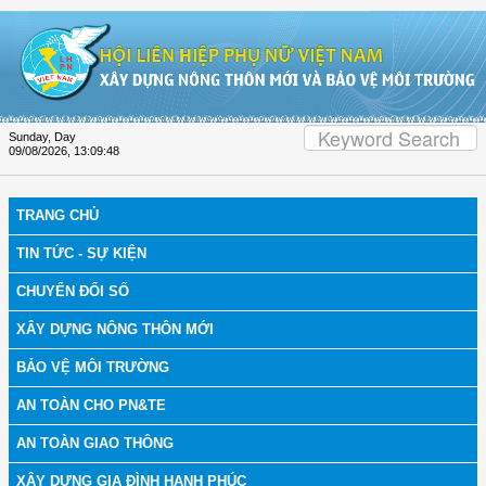
Skip to Content
Sunday, Day
09/08/2026
,
13:09:49
TRANG CHỦ
TIN TỨC - SỰ KIỆN
CHUYỂN ĐỔI SỐ
XÂY DỰNG NÔNG THÔN MỚI
BẢO VỆ MÔI TRƯỜNG
AN TOÀN CHO PN&TE
AN TOÀN GIAO THÔNG
XÂY DỰNG GIA ĐÌNH HẠNH PHÚC