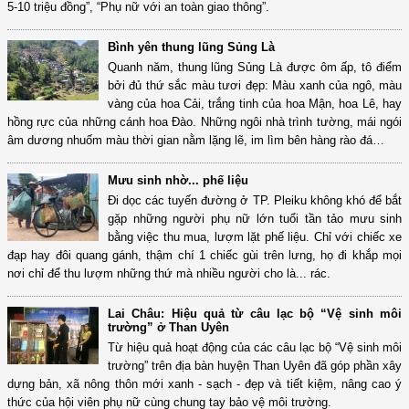
5-10 triệu đồng”, “Phụ nữ với an toàn giao thông”.
Bình yên thung lũng Sủng Là
Quanh năm, thung lũng Sủng Là được ôm ấp, tô điểm
bởi đủ thứ sắc màu tươi đẹp: Màu xanh của ngô, màu
vàng của hoa Cải, trắng tinh của hoa Mận, hoa Lê, hay
hồng rực của những cánh hoa Đào. Những ngôi nhà trình tường, mái ngói
âm dương nhuốm màu thời gian nằm lặng lẽ, im lìm bên hàng rào đá…
Mưu sinh nhờ... phế liệu
Đi dọc các tuyến đường ở TP. Pleiku không khó để bắt
gặp những người phụ nữ lớn tuổi tần tảo mưu sinh
bằng việc thu mua, lượm lặt phế liệu. Chỉ với chiếc xe
đạp hay đôi quang gánh, thậm chí 1 chiếc gùi trên lưng, họ đi khắp mọi
nơi chỉ để thu lượm những thứ mà nhiều người cho là... rác.
Lai Châu: Hiệu quả từ câu lạc bộ “Vệ sinh môi
trường” ở Than Uyên
Từ hiệu quả hoạt động của các câu lạc bộ “Vệ sinh môi
trường” trên địa bàn huyện Than Uyên đã góp phần xây
dựng bản, xã nông thôn mới xanh - sạch - đẹp và tiết kiệm, nâng cao ý
thức của hội viên phụ nữ cùng chung tay bảo vệ môi trường.