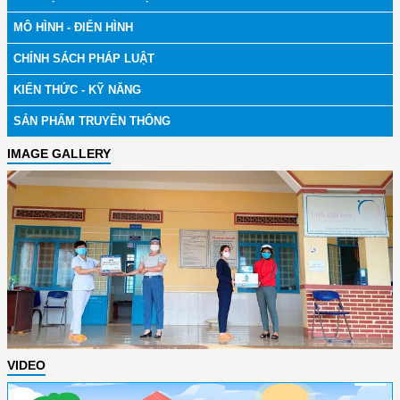
MÔ HÌNH - ĐIỂN HÌNH
CHÍNH SÁCH PHÁP LUẬT
KIẾN THỨC - KỸ NĂNG
SẢN PHẨM TRUYỀN THÔNG
IMAGE GALLERY
VIDEO