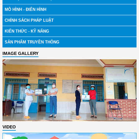
MÔ HÌNH - ĐIỂN HÌNH
CHÍNH SÁCH PHÁP LUẬT
KIẾN THỨC - KỸ NĂNG
SẢN PHẨM TRUYỀN THÔNG
IMAGE GALLERY
VIDEO