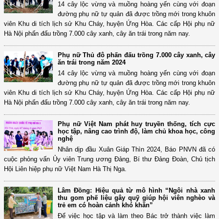
14 cây lộc vừng và muồng hoàng yến cùng với đoạn
đường phụ nữ tự quản đã được trồng mới trong khuôn
viên Khu di tích lịch sử Khu Cháy, huyện Ứng Hòa. Các cấp Hội phụ nữ
Hà Nội phấn đấu trồng 7.000 cây xanh, cây ăn trái trong năm nay.
Phụ nữ Thủ đô phấn đấu trồng 7.000 cây xanh, cây
ăn trái trong năm 2024
14 cây lộc vừng và muồng hoàng yến cùng với đoạn
đường phụ nữ tự quản đã được trồng mới trong khuôn
viên Khu di tích lịch sử Khu Cháy, huyện Ứng Hòa. Các cấp Hội phụ nữ
Hà Nội phấn đấu trồng 7.000 cây xanh, cây ăn trái trong năm nay.
Phụ nữ Việt Nam phát huy truyền thống, tích cực
học tập, nâng cao trình độ, làm chủ khoa học, công
nghệ
Nhân dịp đầu Xuân Giáp Thìn 2024, Báo PNVN đã có
cuộc phỏng vấn Ủy viên Trung ương Đảng, Bí thư Đảng Đoàn, Chủ tịch
Hội Liên hiệp phụ nữ Việt Nam Hà Thị Nga.
Lâm Đồng: Hiệu quả từ mô hình “Ngôi nhà xanh
thu gom phế liệu gây quỹ giúp hội viên nghèo và
trẻ em có hoàn cảnh khó khăn”
Để việc học tập và làm theo Bác trở thành việc làm