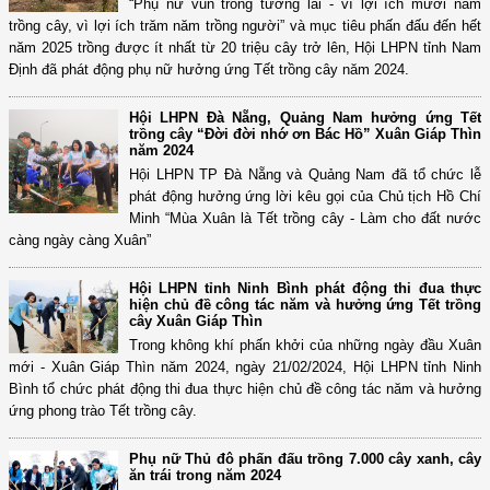
“Phụ nữ vun trồng tương lai - vì lợi ích mười năm
trồng cây, vì lợi ích trăm năm trồng người” và mục tiêu phấn đấu đến hết
năm 2025 trồng được ít nhất từ 20 triệu cây trở lên, Hội LHPN tỉnh Nam
Định đã phát động phụ nữ hưởng ứng Tết trồng cây năm 2024.
Hội LHPN Đà Nẵng, Quảng Nam hưởng ứng Tết
trồng cây “Đời đời nhớ ơn Bác Hồ” Xuân Giáp Thìn
năm 2024
Hội LHPN TP Đà Nẵng và Quảng Nam đã tổ chức lễ
phát động hưởng ứng lời kêu gọi của Chủ tịch Hồ Chí
Minh “Mùa Xuân là Tết trồng cây - Làm cho đất nước
càng ngày càng Xuân”
Hội LHPN tỉnh Ninh Bình phát động thi đua thực
hiện chủ đề công tác năm và hưởng ứng Tết trồng
cây Xuân Giáp Thìn
Trong không khí phấn khởi của những ngày đầu Xuân
mới - Xuân Giáp Thìn năm 2024, ngày 21/02/2024, Hội LHPN tỉnh Ninh
Bình tổ chức phát động thi đua thực hiện chủ đề công tác năm và hưởng
ứng phong trào Tết trồng cây.
Phụ nữ Thủ đô phấn đấu trồng 7.000 cây xanh, cây
ăn trái trong năm 2024