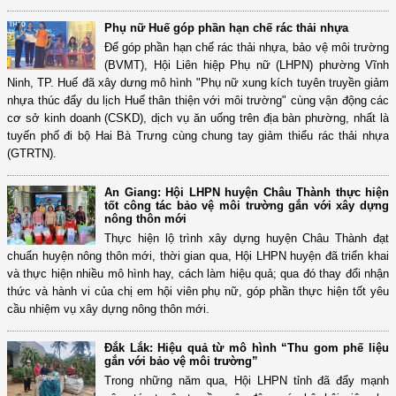
Phụ nữ Huế góp phần hạn chế rác thải nhựa
Để góp phần hạn chế rác thải nhựa, bảo vệ môi trường
(BVMT), Hội Liên hiệp Phụ nữ (LHPN) phường Vĩnh
Ninh, TP. Huế đã xây dưng mô hình "Phụ nữ xung kích tuyên truyền giảm
nhựa thúc đẩy du lịch Huế thân thiện với môi trường" cùng vận động các
cơ sở kinh doanh (CSKD), dịch vụ ăn uống trên địa bàn phường, nhất là
tuyến phố đi bộ Hai Bà Trưng cùng chung tay giảm thiểu rác thải nhựa
(GTRTN).
An Giang: Hội LHPN huyện Châu Thành thực hiện
tốt công tác bảo vệ môi trường gắn với xây dựng
nông thôn mới
Thực hiện lộ trình xây dựng huyện Châu Thành đạt
chuẩn huyện nông thôn mới, thời gian qua, Hội LHPN huyện đã triển khai
và thực hiện nhiều mô hình hay, cách làm hiệu quả; qua đó thay đổi nhận
thức và hành vi của chị em hội viên phụ nữ, góp phần thực hiện tốt yêu
cầu nhiệm vụ xây dựng nông thôn mới.
Đắk Lắk: Hiệu quả từ mô hình “Thu gom phế liệu
gắn với bảo vệ môi trường”
Trong những năm qua, Hội LHPN tỉnh đã đẩy mạnh