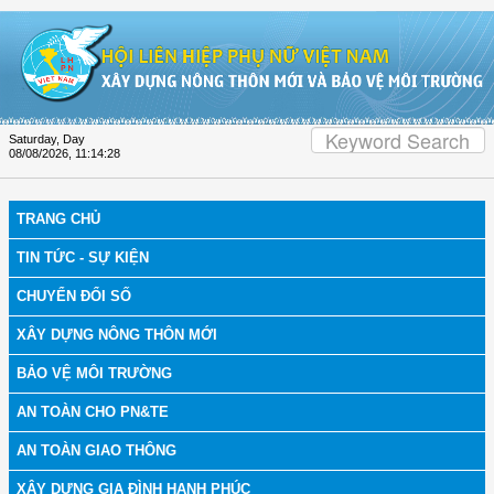
Skip to Content
Saturday, Day
08/08/2026
,
11:14:29
TRANG CHỦ
TIN TỨC - SỰ KIỆN
CHUYỂN ĐỔI SỐ
XÂY DỰNG NÔNG THÔN MỚI
BẢO VỆ MÔI TRƯỜNG
AN TOÀN CHO PN&TE
AN TOÀN GIAO THÔNG
XÂY DỰNG GIA ĐÌNH HẠNH PHÚC