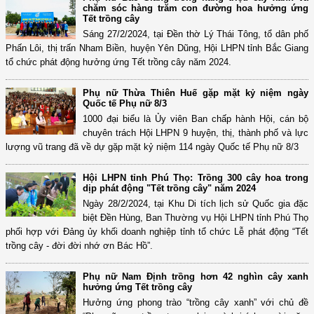
chăm sóc hàng trăm con đường hoa hưởng ứng
Tết trồng cây
Sáng 27/2/2024, tại Đền thờ Lý Thái Tông, tổ dân phố
Phấn Lôi, thị trấn Nham Biền, huyện Yên Dũng, Hội LHPN tỉnh Bắc Giang
tổ chức phát động hưởng ứng Tết trồng cây năm 2024.
Phụ nữ Thừa Thiên Huế gặp mặt kỷ niệm ngày
Quốc tế Phụ nữ 8/3
1000 đại biểu là Ủy viên Ban chấp hành Hội, cán bộ
chuyên trách Hội LHPN 9 huyện, thị, thành phố và lực
lượng vũ trang đã về dự gặp mặt kỷ niệm 114 ngày Quốc tế Phụ nữ 8/3
Hội LHPN tỉnh Phú Thọ: Trồng 300 cây hoa trong
dịp phát động "Tết trồng cây" năm 2024
Ngày 28/2/2024, tại Khu Di tích lịch sử Quốc gia đặc
biệt Đền Hùng, Ban Thường vụ Hội LHPN tỉnh Phú Thọ
phối hợp với Đảng ủy khối doanh nghiệp tỉnh tổ chức Lễ phát động “Tết
trồng cây - đời đời nhớ ơn Bác Hồ”.
Phụ nữ Nam Định trồng hơn 42 nghìn cây xanh
hưởng ứng Tết trồng cây
Hưởng ứng phong trào “trồng cây xanh” với chủ đề