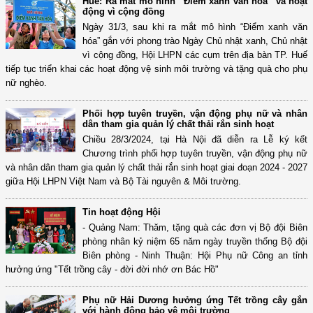
Huế: Ra mắt mô hình “Điểm xanh văn hóa” và hoạt
động vì cộng đồng
Ngày 31/3, sau khi ra mắt mô hình “Điểm xanh văn
hóa” gắn với phong trào Ngày Chủ nhật xanh, Chủ nhật
vì cộng đồng, Hội LHPN các cụm trên địa bàn TP. Huế
tiếp tục triển khai các hoạt động vệ sinh môi trường và tặng quà cho phụ
nữ nghèo.
Phối hợp tuyên truyền, vận động phụ nữ và nhân
dân tham gia quản lý chất thải rắn sinh hoạt
Chiều 28/3/2024, tại Hà Nội đã diễn ra Lễ ký kết
Chương trình phối hợp tuyên truyền, vận động phụ nữ
và nhân dân tham gia quản lý chất thải rắn sinh hoạt giai đoạn 2024 - 2027
giữa Hội LHPN Việt Nam và Bộ Tài nguyên & Môi trường.
Tin hoạt động Hội
- Quảng Nam: Thăm, tặng quà các đơn vị Bộ đội Biên
phòng nhân kỷ niệm 65 năm ngày truyền thống Bộ đội
Biên phòng - Ninh Thuận: Hội Phụ nữ Công an tỉnh
hưởng ứng "Tết trồng cây - đời đời nhớ ơn Bác Hồ"
Phụ nữ Hải Dương hưởng ứng Tết trồng cây gắn
với hành động bảo vệ môi trường