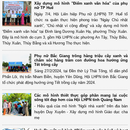
Xây dựng mô hình "Điểm xanh văn hóa" của phụ
nữ TP Huế
Ngày 7/4, Hội Liên hiệp Phụ nữ (LHPN) TP. Huế tổ
chức ra quân thực hiện phong trào “Ngày Chủ nhật
xanh”, “Chủ nhật vì cộng đồng” và xây dựng mô hình
“Điểm xanh văn hóa” tại Đình làng Dương Xuân Hạ, phường Thủy Xuân.
Đây là mô hình do cụm 3, gồm Hội LHPN các phường An Tây, Thủy Biều,
Thủy Xuân, Thủy Bằng và xã Hương Thọ thực hiện.
Phụ nữ Bắc Giang trồng hàng triệu cây xanh và
chăm sóc hàng trăm con đường hoa hưởng ứng
Tết trồng cây
Sáng 27/2/2024, tại Đền thờ Lý Thái Tông, tổ dân phố
Phấn Lôi, thị trấn Nham Biền, huyện Yên Dũng, Hội LHPN tỉnh Bắc Giang
tổ chức phát động hưởng ứng Tết trồng cây năm 2024.
Các mô hình thiết thực góp phần mang lại cuộc
sống tốt đẹp hơn của Hội LHPN tỉnh Quảng Nam
- Hiệu quả của mô hình “Ngôi nhà xanh” trên địa bàn
huyện Duy Xuyên - Xây dựng mô hình Giáo dục cha
mẹ