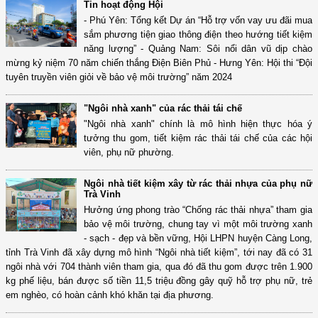
Tin hoạt động Hội
- Phú Yên: Tổng kết Dự án “Hỗ trợ vốn vay ưu đãi mua
sắm phương tiện giao thông điện theo hướng tiết kiệm
năng lượng” - Quảng Nam: Sôi nổi dân vũ dịp chào
mừng kỷ niệm 70 năm chiến thắng Điện Biên Phủ - Hưng Yên: Hội thi “Đội
tuyên truyền viên giỏi về bảo vệ môi trường” năm 2024
"Ngôi nhà xanh" của rác thải tái chế
"Ngôi nhà xanh" chính là mô hình hiện thực hóa ý
tưởng thu gom, tiết kiệm rác thải tái chế của các hội
viên, phụ nữ phường.
Ngôi nhà tiết kiệm xây từ rác thải nhựa của phụ nữ
Trà Vinh
Hưởng ứng phong trào “Chống rác thải nhựa” tham gia
bảo vệ môi trường, chung tay vì một môi trường xanh
- sạch - đẹp và bền vững, Hội LHPN huyện Càng Long,
tỉnh Trà Vinh đã xây dựng mô hình “Ngôi nhà tiết kiệm”, tới nay đã có 31
ngôi nhà với 704 thành viên tham gia, qua đó đã thu gom được trên 1.900
kg phế liệu, bán được số tiền 11,5 triệu đồng gây quỹ hỗ trợ phụ nữ, trẻ
em nghèo, có hoàn cảnh khó khăn tại địa phương.