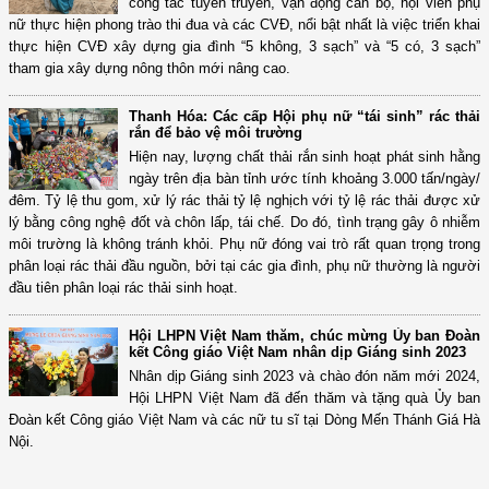
công tác tuyên truyền, vận động cán bộ, hội viên phụ
nữ thực hiện phong trào thi đua và các CVĐ, nổi bật nhất là việc triển khai
thực hiện CVĐ xây dựng gia đình “5 không, 3 sạch” và “5 có, 3 sạch”
tham gia xây dựng nông thôn mới nâng cao.
Thanh Hóa: Các cấp Hội phụ nữ “tái sinh” rác thải
rắn để bảo vệ môi trường
Hiện nay, lượng chất thải rắn sinh hoạt phát sinh hằng
ngày trên địa bàn tỉnh ước tính khoảng 3.000 tấn/ngày/
đêm. Tỷ lệ thu gom, xử lý rác thải tỷ lệ nghịch với tỷ lệ rác thải được xử
lý bằng công nghệ đốt và chôn lấp, tái chế. Do đó, tình trạng gây ô nhiễm
môi trường là không tránh khỏi. Phụ nữ đóng vai trò rất quan trọng trong
phân loại rác thải đầu nguồn, bởi tại các gia đình, phụ nữ thường là người
đầu tiên phân loại rác thải sinh hoạt.
Hội LHPN Việt Nam thăm, chúc mừng Ủy ban Đoàn
kết Công giáo Việt Nam nhân dịp Giáng sinh 2023
Nhân dịp Giáng sinh 2023 và chào đón năm mới 2024,
Hội LHPN Việt Nam đã đến thăm và tặng quà Ủy ban
Đoàn kết Công giáo Việt Nam và các nữ tu sĩ tại Dòng Mến Thánh Giá Hà
Nội.