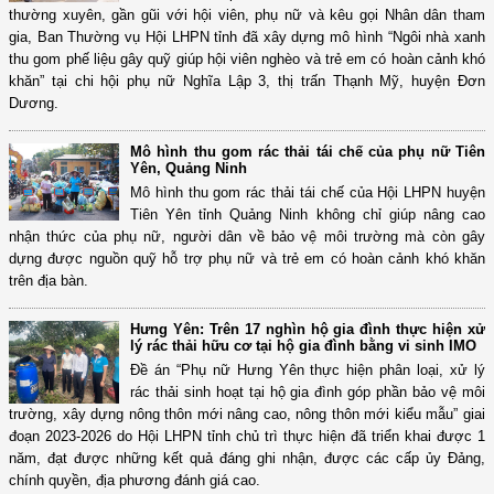
thường xuyên, gần gũi với hội viên, phụ nữ và kêu gọi Nhân dân tham
gia, Ban Thường vụ Hội LHPN tỉnh đã xây dựng mô hình “Ngôi nhà xanh
thu gom phế liệu gây quỹ giúp hội viên nghèo và trẻ em có hoàn cảnh khó
khăn” tại chi hội phụ nữ Nghĩa Lập 3, thị trấn Thạnh Mỹ, huyện Đơn
Dương.
Mô hình thu gom rác thải tái chế của phụ nữ Tiên
Yên, Quảng Ninh
Mô hình thu gom rác thải tái chế của Hội LHPN huyện
Tiên Yên tỉnh Quảng Ninh không chỉ giúp nâng cao
nhận thức của phụ nữ, người dân về bảo vệ môi trường mà còn gây
dựng được nguồn quỹ hỗ trợ phụ nữ và trẻ em có hoàn cảnh khó khăn
trên địa bàn.
Hưng Yên: Trên 17 nghìn hộ gia đình thực hiện xử
lý rác thải hữu cơ tại hộ gia đình bằng vi sinh IMO
Đề án “Phụ nữ Hưng Yên thực hiện phân loại, xử lý
rác thải sinh hoạt tại hộ gia đình góp phần bảo vệ môi
trường, xây dựng nông thôn mới nâng cao, nông thôn mới kiểu mẫu” giai
đoạn 2023-2026 do Hội LHPN tỉnh chủ trì thực hiện đã triển khai được 1
năm, đạt được những kết quả đáng ghi nhận, được các cấp ủy Đảng,
chính quyền, địa phương đánh giá cao.