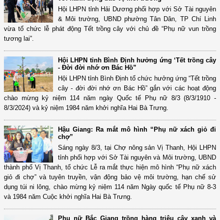
Hội LHPN tỉnh Hải Dương phối hợp với Sở Tài nguyên
& Môi trường, UBND phường Tân Dân, TP Chí Linh
vừa tổ chức lễ phát động Tết trồng cây với chủ đề “Phụ nữ vun trồng
tương lai”.
Hội LHPN tỉnh Bình Định hưởng ứng ‘Tết trồng cây
- Đời đời nhớ ơn Bác Hồ”
Hội LHPN tỉnh Bình Định tổ chức hưởng ứng “Tết trồng
cây - đời đời nhớ ơn Bác Hồ” gắn với các hoạt động
chào mừng kỷ niệm 114 năm ngày Quốc tế Phụ nữ 8/3 (8/3/1910 -
8/3/2024) và kỷ niệm 1984 năm khởi nghĩa Hai Bà Trưng.
Hậu Giang: Ra mắt mô hình “Phụ nữ xách giỏ đi
chợ”
Sáng ngày 8/3, tại Chợ nông sản Vị Thanh, Hội LHPN
tỉnh phối hợp với Sở Tài nguyên và Môi trường, UBND
thành phố Vị Thanh, tổ chức Lễ ra mắt thực hiện mô hình “Phụ nữ xách
giỏ đi chợ” và tuyên truyền, vận động bảo vệ môi trường, hạn chế sử
dụng túi ni lông, chào mừng kỷ niệm 114 năm Ngày quốc tế Phụ nữ 8-3
và 1984 năm Cuộc khởi nghĩa Hai Bà Trưng.
Phụ nữ Bắc Giang trồng hàng triệu cây xanh và