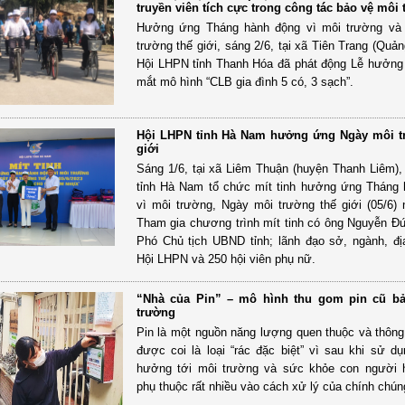
truyền viên tích cực trong công tác bảo vệ môi
Hưởng ứng Tháng hành động vì môi trường và
trường thế giới, sáng 2/6, tại xã Tiên Trang (Quả
Hội LHPN tỉnh Thanh Hóa đã phát động Lễ hưởng
mắt mô hình “CLB gia đình 5 có, 3 sạch”.
Hội LHPN tỉnh Hà Nam hưởng ứng Ngày môi t
giới
Sáng 1/6, tại xã Liêm Thuận (huyện Thanh Liêm)
tỉnh Hà Nam tổ chức mít tinh hưởng ứng Tháng
vì môi trường, Ngày môi trường thế giới (05/6)
Tham gia chương trình mít tinh có ông Nguyễn 
Phó Chủ tịch UBND tỉnh; lãnh đạo sở, ngành, đ
Hội LHPN và 250 hội viên phụ nữ.
“Nhà của Pin” – mô hình thu gom pin cũ b
trường
Pin là một nguồn năng lượng quen thuộc và thông
được coi là loại “rác đặc biệt” vì sau khi sử d
hưởng tới môi trường và sức khỏe con người 
phụ thuộc rất nhiều vào cách xử lý của chính chún