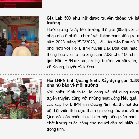
Gia Lai: 500 phụ nữ được truyền thông về b
trường
Hưởng ứng Ngày Môi trường thế giới (05/6) với ch
pháp cho ô nhiễm nhựa” và Tháng hành động vì 
năm 2023, sáng 25/5/2023, Hội Liên hiệp Phụ nữ (
phối hợp với Hội LHPN huyện Đak Đoa khai mạc 
thông bảo vệ môi trường năm 2023 cho 100 chị 
tịch Hội LHPN cơ sở, chi hội trưởng và hội viên, 
xã Kdang, huyện Đak Đoa.
Hội LHPN tỉnh Quảng Ninh: Xây dựng gần 1.30
phụ nữ bảo vệ môi trường
Với nhiều hình thức đa dạng về nội dung tron
tuyên truyền, cùng với những hoạt động hiệu quả, 
các cấp Hội LHPN tỉnh Quảng Ninh đã thu hút đô
bộ, hội viên tích cực tham gia công tác bảo vệ m
Qua đó, góp phần thực hiện nếp sống văn minh
chất lượng cuộc sống cho người dân tại nhiều 
trong tỉnh.