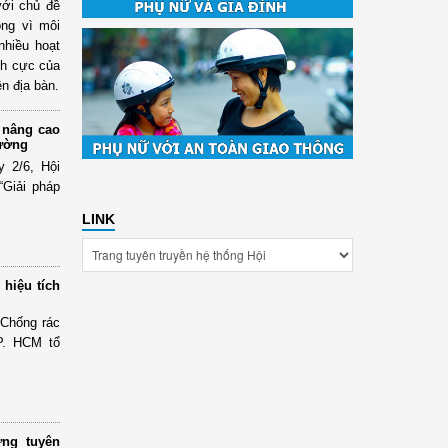
với chủ đề
ộng vì môi
nhiều hoạt
ích cực của
n địa bàn.
 nâng cao
rường
 2/6, Hội
“Giải pháp
LINK
 hiệu tích
 “Chống rác
P. HCM tổ
ững tuyên