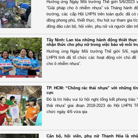
Hưởng ứng Ngày Môi trường Thế giới 5/6/2023 
“Giải pháp cho ô nhiễm nhựa” và Tháng hành đ
trường, các cấp Hội LHPN trên toàn quốc đã có 
động phong phú, thiết thực, thu hút sự tham gia t
đông đảo cán bộ, hội viên, phụ nữ và người dân trê
Tây Ninh: Lan tỏa những hành động thiết thực
nhận thức cho phụ nữ trong việc bảo vệ môi t
Hưởng ứng Ngày Môi trường Thế giới 5/6, ngày
LHPN tỉnh đã tổ chức các hoạt động với chủ đề 
cho ô nhiễm nhựa”.
TP. HCM: “Chống rác thải nhựa” với những tín
cực
Đó là tín hiệu vui từ hội nghị tổng kết phong trào
thải nhựa” giai đoạn 2018-2023 do Hội LHPN T
chức ngày 4/6 vừa qia
Cán bộ, hội viên, phụ nữ Thanh Hóa là nh