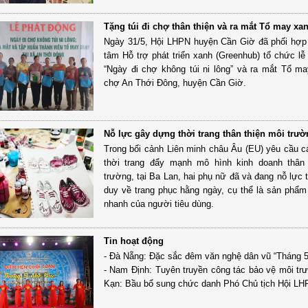
Tặng túi đi chợ thân thiện và ra mắt Tổ may xa
Ngày 31/5, Hội LHPN huyện Cần Giờ đã phối hợp
tâm Hỗ trợ phát triển xanh (Greenhub) tổ chức lễ
“Ngày đi chợ không túi ni lông” và ra mắt Tổ ma
chợ An Thới Đông, huyện Cần Giờ.
Nỗ lực gây dựng thời trang thân thiện môi trườ
Trong bối cảnh Liên minh châu Âu (EU) yêu cầu c
thời trang đẩy mạnh mô hình kinh doanh thân 
trường, tại Ba Lan, hai phụ nữ đã và đang nỗ lực 
duy về trang phục hằng ngày, cụ thể là sản phẩm 
nhanh của người tiêu dùng.
Tin hoạt động
- Đà Nẵng: Đặc sắc đêm văn nghệ dân vũ “Tháng 
- Nam Định: Tuyên truyền công tác bảo vệ môi tr
Kạn: Bầu bổ sung chức danh Phó Chủ tịch Hội LHP