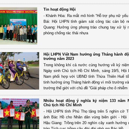
Tin hoạt động Hội
- Khánh Hòa: Ra mắt mô hình “Hỗ trợ phụ nữ yếu 
Bái: Hội LHPN tỉnh giám sát công tác cán bộ 
Quang: Hưởng ứng phong trào chung tay xử lý r
phòng chống rác thải nhựa
Hội LHPN Việt Nam hưởng ứng Tháng hành độ
trường năm 2023
Trong không khí cả nước cùng hướng về kỷ niệ
Ngày sinh Chủ tịch Hồ Chí Minh, sáng 19/5, Hội
Nam phối hợp với UBND tỉnh Thừa Thiên Huế tổ
tinh hưởng ứng Tháng hành động vì môi trường v
trường thế giới với chủ đề “Giải pháp cho ô nhiễm
Nhiều hoạt động ý nghĩa kỷ niệm 133 năm 
Chủ tịch Hồ Chí Minh
- Hội LHPN tỉnh Phú Thọ tặng trên 5 nghìn cờ 
ảnh Bác Hồ cho Nhân dân vùng biên giới - Hội
Hậu Giang: Trồng trên 20 nghìn cây xanh hưởng
trào Tích cực trồng cây đời đời nhớ ơn Bác Hồ