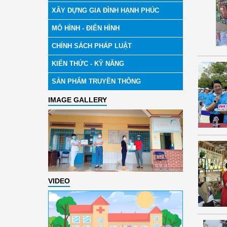
XÂY DỰNG GIA ĐÌNH HẠNH PHÚC
MÔ HÌNH - ĐIỂN HÌNH
CHÍNH SÁCH PHÁP LUẬT
KIẾN THỨC - KỸ NĂNG
SẢN PHẨM TRUYỀN THÔNG
IMAGE GALLERY
VIDEO