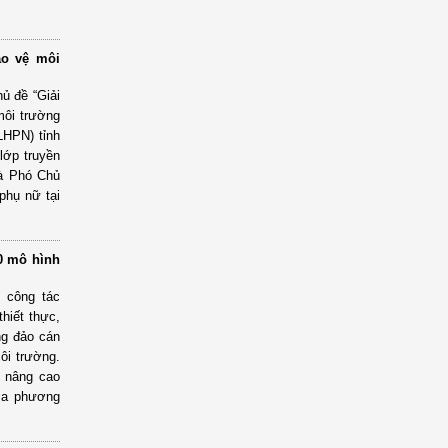
ảo vệ môi
ủ đề “Giải
môi trường
LHPN) tỉnh
lớp truyền
là Phó Chủ
phụ nữ tại
0 mô hình
g công tác
thiết thực,
ng đảo cán
ôi trường.
, nâng cao
địa phương