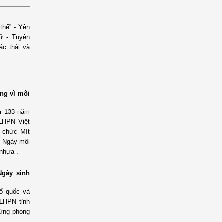
thế” - Yên
nữ - Tuyên
ác thải và
ng vì môi
m 133 năm
 LHPN Việt
 chức Mít
à Ngày môi
 nhựa”.
Ngày sinh
Tổ quốc và
 LHPN tỉnh
 ứng phong