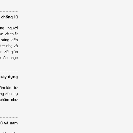
à chống lũ
ếng người
n về thiết
 sáng kiến
 tre nhẹ và
ri để giúp
 khắc phục
n xây dựng
hẩm làm từ
ng đến trụ
 phẩm như
nữ và nam