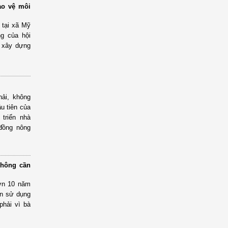
ảo vệ môi
 tại xã Mỹ
g của hội
, xây dựng
ải, không
ầu tiên của
 triển nhà
 đồng nông
không cần
hơn 10 năm
ẫn sử dụng
phải vì bà