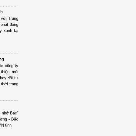
nh
 với Trung
 phát động
y xanh tại
ng
ác công ty
thiện môi
thay đổi tư
thời trang
5 nhớ Bác”
ường - Bắc
N tỉnh