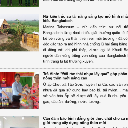
Nữ kiến trúc sư tài năng sáng tạo mô hình nh
kiểu Bangladesh
Marina Tabassum – nữ kiến trúc sư nổi ti
Bangladesh từng đoạt nhiều giải thưởng quốc tế lớ
kế bền vững và thân thiện với môi trường - đã có
độc đáo tạo ra mô hình nhà chống lũ hai tầng bằng
di động với chi phí thấp, được gọi là Khudi Ba
người dân vùng trũng ven sông của Bangladesh
tình trạng lũ lụt thường xuyên.
Trà Vinh: “Đổi rác thải nhựa lấy quà” góp phầ
nông thôn mới nâng cao
Ở ấp Chợ, xã Tập Sơn, huyện Trà Cú, các sản p
nhựa đã qua sử dụng hay bao bì, túi nylon… ma
sở văn hóa Ấp sẽ được đổi lấy quà là nhu yếu
gạo, dầu ăn, đường, nước tương…
Cần đảm bảo bình đẳng giới thực chất cho cả 
giới trong xây dựng nông thôn mới