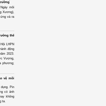
 trường
 Ngày môi
ng Xương),
 ứng và ra
rường thế
, Hội LHPN
 hành động
 năm 2023.
Đức Vượng,
ịa phương;
ảo vệ môi
 dụng. Pin
ụng có ảnh
hay không
g ta.