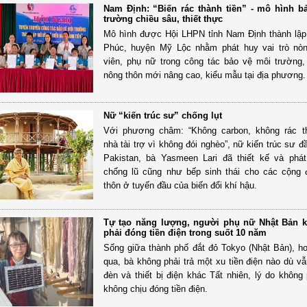
Nam Định: “Biến rác thành tiền” - mô hình b
trường chiều sâu, thiết thực
Mô hình được Hội LHPN tỉnh Nam Định thành lập
Phúc, huyện Mỹ Lộc nhằm phát huy vai trò nòn
viên, phụ nữ trong công tác bảo vệ môi trường
nông thôn mới nâng cao, kiểu mẫu tại địa phương.
Nữ “kiến trúc sư” chống lụt
Với phương châm: “Không carbon, không rác th
nhà tài trợ vì không đói nghèo”, nữ kiến trúc sư đ
Pakistan, bà Yasmeen Lari đã thiết kế và phát
chống lũ cũng như bếp sinh thái cho các cộng
thôn ở tuyến đầu của biến đổi khí hậu.
Tự tạo năng lượng, người phụ nữ Nhật Bản 
phải đóng tiền điện trong suốt 10 năm
Sống giữa thành phố đắt đỏ Tokyo (Nhật Bản), 
qua, bà không phải trả một xu tiền điện nào dù v
đèn và thiết bị điện khác Tất nhiên, lý do không 
không chịu đóng tiền điện.