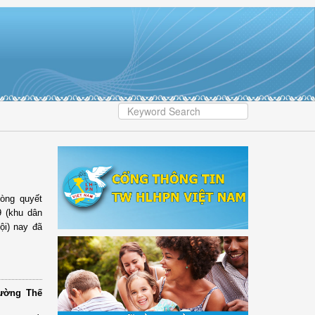
lòng quyết
9 (khu dân
i) nay đã
rường Thế