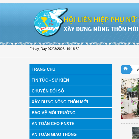
Skip to Content
Friday, Day 07/08/2026
,
19:18:53
TRANG CHỦ
TIN TỨC - SỰ KIỆN
CHUYỂN ĐỔI SỐ
XÂY DỰNG NÔNG THÔN MỚI
BẢO VỆ MÔI TRƯỜNG
AN TOÀN CHO PN&TE
AN TOÀN GIAO THÔNG