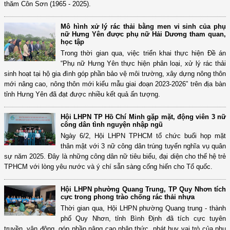
thăm Côn Sơn (1965 - 2025).
Mô hình xử lý rác thải bằng men vi sinh của phụ
nữ Hưng Yên được phụ nữ Hải Dương tham quan,
học tập
Trong thời gian qua, việc triển khai thực hiện Đề án
“Phụ nữ Hưng Yên thực hiện phân loại, xử lý rác thải
sinh hoạt tại hộ gia đình góp phần bảo vệ môi trường, xây dựng nông thôn
mới nâng cao, nông thôn mới kiểu mẫu giai đoạn 2023-2026” trên địa bàn
tỉnh Hưng Yên đã đạt được nhiều kết quả ấn tượng.
Hội LHPN TP Hồ Chí Minh gặp mặt, động viên 3 nữ
công dân tình nguyện nhập ngũ
Ngày 6/2, Hội LHPN TPHCM tổ chức buổi họp mặt
thân mật với 3 nữ công dân trúng tuyển nghĩa vụ quân
sự năm 2025. Đây là những công dân nữ tiêu biểu, đại diện cho thế hệ trẻ
TPHCM với lòng yêu nước và ý chí sẵn sàng cống hiến cho Tổ quốc.
Hội LHPN phường Quang Trung, TP Quy Nhơn tích
cực trong phong trào chống rác thải nhựa
Thời gian qua, Hội LHPN phường Quang trung - thành
phố Quy Nhơn, tỉnh Bình Định đã tích cực tuyên
truyền, vận động, góp phần nâng cao nhận thức, phát huy vai trò của phụ