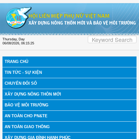
Skip to Content
Thursday, Day
06/08/2026
,
06:15:25
TRANG CHỦ
TIN TỨC - SỰ KIỆN
CHUYỂN ĐỔI SỐ
XÂY DỰNG NÔNG THÔN MỚI
BẢO VỆ MÔI TRƯỜNG
AN TOÀN CHO PN&TE
AN TOÀN GIAO THÔNG
XÂY DỰNG GIA ĐÌNH HẠNH PHÚC