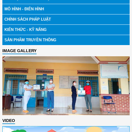
MÔ HÌNH - ĐIỂN HÌNH
CHÍNH SÁCH PHÁP LUẬT
KIẾN THỨC - KỸ NĂNG
SẢN PHẨM TRUYỀN THÔNG
IMAGE GALLERY
VIDEO