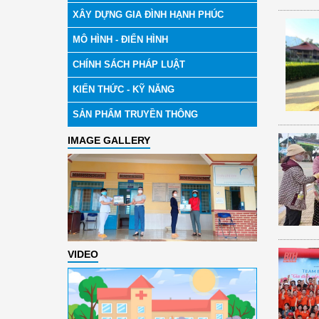
XÂY DỰNG GIA ĐÌNH HẠNH PHÚC
MÔ HÌNH - ĐIỂN HÌNH
CHÍNH SÁCH PHÁP LUẬT
KIẾN THỨC - KỸ NĂNG
SẢN PHẨM TRUYỀN THÔNG
IMAGE GALLERY
VIDEO