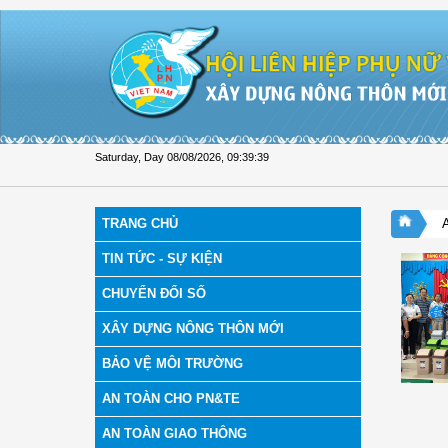
Skip to Content
Saturday, Day 08/08/2026
,
09:39:39
TRANG CHỦ
TIN TỨC - SỰ KIỆN
CHUYỂN ĐỔI SỐ
XÂY DỰNG NÔNG THÔN MỚI
BẢO VỆ MÔI TRƯỜNG
AN TOÀN CHO PN&TE
AN TOÀN GIAO THÔNG