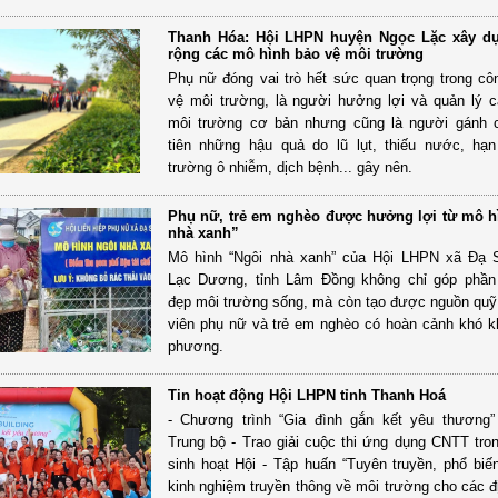
Thanh Hóa: Hội LHPN huyện Ngọc Lặc xây d
rộng các mô hình bảo vệ môi trường
Phụ nữ đóng vai trò hết sức quan trọng trong cô
vệ môi trường, là người hưởng lợi và quản lý 
môi trường cơ bản nhưng cũng là người gánh c
tiên những hậu quả do lũ lụt, thiếu nước, hạ
trường ô nhiễm, dịch bệnh... gây nên.
Phụ nữ, trẻ em nghèo được hưởng lợi từ mô h
nhà xanh”
Mô hình “Ngôi nhà xanh” của Hội LHPN xã Đạ S
Lạc Dương, tỉnh Lâm Đồng không chỉ góp phần
đẹp môi trường sống, mà còn tạo được nguồn quỹ 
viên phụ nữ và trẻ em nghèo có hoàn cảnh khó kh
phương.
Tin hoạt động Hội LHPN tỉnh Thanh Hoá
- Chương trình “Gia đình gắn kết yêu thương
Trung bộ - Trao giải cuộc thi ứng dụng CNTT tro
sinh hoạt Hội - Tập huấn “Tuyên truyền, phổ biế
kinh nghiệm truyền thông về môi trường cho các 