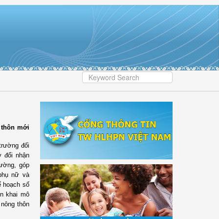
 thôn mới
trường đối
y đổi nhận
rường, góp
 phụ nữ và
ế hoạch số
ển khai mô
 nông thôn