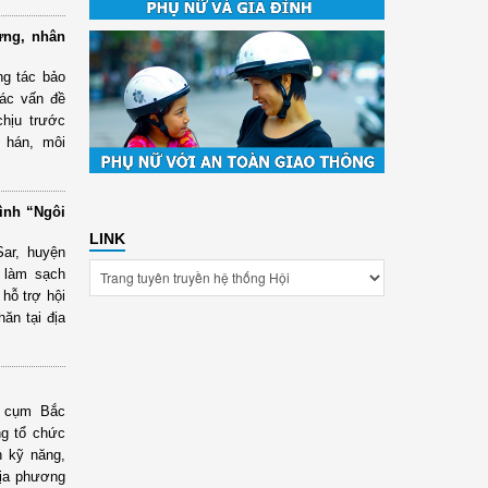
ựng, nhân
ng tác bảo
các vấn đề
hịu trước
n hán, môi
ình “Ngôi
LINK
ar, huyện
 làm sạch
hỗ trợ hội
ăn tại địa
” cụm Bắc
ng tổ chức
n kỹ năng,
địa phương