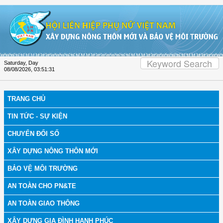
Skip to Content
Saturday, Day
08/08/2026
,
03:51:31
TRANG CHỦ
TIN TỨC - SỰ KIỆN
CHUYỂN ĐỔI SỐ
XÂY DỰNG NÔNG THÔN MỚI
BẢO VỆ MÔI TRƯỜNG
AN TOÀN CHO PN&TE
AN TOÀN GIAO THÔNG
XÂY DỰNG GIA ĐÌNH HẠNH PHÚC