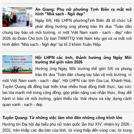
An Giang: Phụ nữ phường Tịnh Biên ra mắt mô
hình “Nhà sạch - Ngõ đẹp”
Ngày 6/6, Hội LHPN phườngTịnh Biên đã tổ chức Lễ
phát động hưởng ứng phong trào thi đua “Toàn dân
chung tay bảo vệ môi trường, vì một Việt Nam xanh - sạch - đẹp” năm
2026 do Đoàn Chủ tịch Ủy ban TWMTTQ Việt Nam kêu gọi và ra mắt mô
hình điểm “Nhà sạch - Ngõ đẹp” tại tổ 3 khóm Xuân Hiệp.
Hội LHPN các tỉnh, thành hưởng ứng Ngày Môi
trường thế giới năm 2026
Hưởng ứng Ngày Môi trường thế giới 5/6 và phong
trào thi đua “Toàn dân chung tay bảo vệ môi trường, vì
một Việt Nam xanh - sạch - đẹp”, Hội LHPN các tỉnh Gia Lai, Khánh Hoà,
Tuyên Quang đã đồng loạt triển khai nhiều hoạt động thiết thực, tạo sức
lan tỏa mạnh mẽ trong cộng đồng, góp phần nâng cao nhận thức, thay đổi
hành vi bảo vệ môi trường, giảm thiểu rác thải nhựa và xây dựng cảnh
quan xanh - sạch - đẹp.
Tuyên Quang: Từ những việc làm nhỏ đến những công trình lớn
Hướng tới Đại hội đại biểu phụ nữ toàn quốc lần thứ XIV, nhiệm kỳ 2026 -
2031, trên khắp các địa bàn của tỉnh, từ vùng thấp đến vùng cao, từ trung