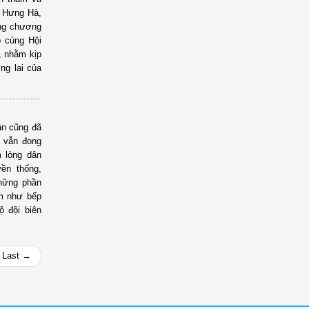
ã Hưng Hà,
ong chương
p cùng Hội
, nhằm kịp
ng lai của
ân cũng đã
n vẫn đong
 lòng dân
yền thống,
những phần
ấm như bếp
ộ đội biên
Last →