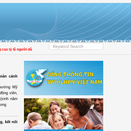
tỷ lệ người dân tham gia bảo hiểm y tế
hoàn cảnh
phường Mỹ
động viên,
 (sinh năm
ong.
, kết nối