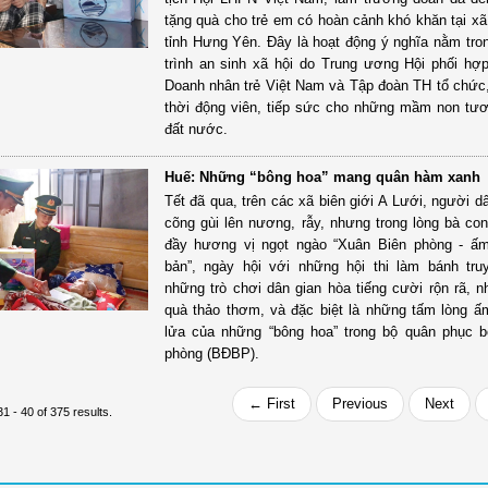
tặng quà cho trẻ em có hoàn cảnh khó khăn tại x
tỉnh Hưng Yên. Đây là hoạt động ý nghĩa nằm tr
trình an sinh xã hội do Trung ương Hội phối hợ
Doanh nhân trẻ Việt Nam và Tập đoàn TH tổ chức
thời động viên, tiếp sức cho những mầm non tươ
đất nước.
Huế: Những “bông hoa” mang quân hàm xanh
Tết đã qua, trên các xã biên giới A Lưới, người d
cõng gùi lên nương, rẫy, nhưng trong lòng bà co
đầy hương vị ngọt ngào “Xuân Biên phòng - ấm
bản”, ngày hội với những hội thi làm bánh tru
những trò chơi dân gian hòa tiếng cười rộn rã, 
quà thảo thơm, và đặc biệt là những tấm lòng 
lửa của những “bông hoa” trong bộ quân phục b
phòng (BĐBP).
← First
Previous
Next
1 - 40 of 375 results.