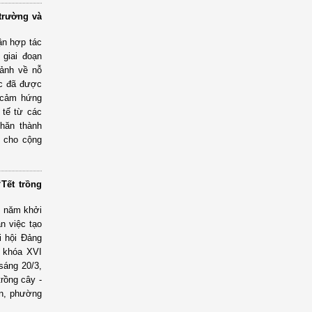
trường và
ận hợp tác
giai đoạn
cảnh về nỗ
ớc đã được
n cảm hứng
 tế từ các
khăn thành
h cho cộng
Tết trồng
5 năm khởi
n việc tạo
i hội Đảng
i khóa XVI
sáng 20/3,
rồng cây -
ận, phường