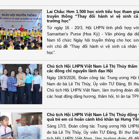
Lai Châu: Hơn 1.500 học sinh tiểu học tham gi
truyền thông “Thay đổi hành vi vệ sinh cá
trường học”
Từ ngày 16 - 20/3, Hội LHPN tỉnh phối hợp vớ
Samaritan’s Purse (Hoa Kỳ) - Văn phòng đại diệ
Nam tổ chức Ngày hội truyền thông cho học sin
với chủ đề “Thay đổi hành vi vệ sinh cá nhân 
học”.
Chủ tịch Hội LHPN Việt Nam Lê Thị Thủy thăm h
các đồng chí nguyên lãnh đạo Hội
Ngày 19/3/2026, Đoàn công tác Trung ương Hội
Nam do bà Lê Thị Thủy, Ủy viên TƯ Đảng, Bí th
Chủ tịch Hội LHPN Việt Nam, làm trưởng đoàn đã
các hoạt động dâng hương, thăm hỏi, tri ân tại T
Chủ tịch Hội LHPN Việt Nam Lê Thị Thủy động 
quà trẻ em có hoàn cảnh khó khăn tại Hưng Yê
Sáng 17/3, Đoàn công tác Trung ương Hội LHPN
do bà Lê Thị Thủy, Ủy viên TƯ Đảng, Bí thư Đả
tịch Hội LHPN Việt Nam, làm trưởng đoàn đã đ