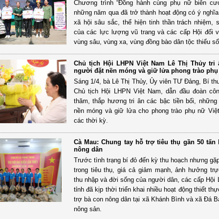
Chương trình “Đồng hành cùng phụ nữ biên cươ
những năm qua đã trở thành hoạt động có ý nghĩa c
xã hội sâu sắc, thể hiện tinh thần trách nhiệm, 
của các lực lượng vũ trang và các cấp Hội đối 
vùng sâu, vùng xa, vùng đồng bào dân tộc thiểu số
Chủ tịch Hội LHPN Việt Nam Lê Thị Thủy tri
người đặt nền móng và giữ lửa phong trào phụ
Sáng 1/4, bà Lê Thị Thủy, Ủy viên TƯ Đảng, Bí th
Chủ tịch Hội LHPN Việt Nam, dẫn đầu đoàn côn
thăm, thắp hương tri ân các bậc tiền bối, những
nền móng và giữ lửa cho phong trào phụ nữ Vi
các thời kỳ.
Cà Mau: Chung tay hỗ trợ tiêu thụ gần 50 tấn
nông dân
Trước tình trạng bí đỏ đến kỳ thu hoạch nhưng gặ
trong tiêu thụ, giá cả giảm mạnh, ảnh hưởng trự
thu nhập và đời sống của người dân, các cấp Hội
tỉnh đã kịp thời triển khai nhiều hoạt động thiết t
trợ bà con nông dân tại xã Khánh Bình và xã Đá Bạ
nông sản.