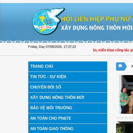
Skip to Content
Friday, Day 07/08/2026
,
17:37:23
Hội LHPN tỉnh Đồng Tháp tuyên truyền, hướng dẫn, triển khai công tác phòn
TRANG CHỦ
TIN TỨC - SỰ KIỆN
CHUYỂN ĐỔI SỐ
XÂY DỰNG NÔNG THÔN MỚI
BẢO VỆ MÔI TRƯỜNG
AN TOÀN CHO PN&TE
AN TOÀN GIAO THÔNG