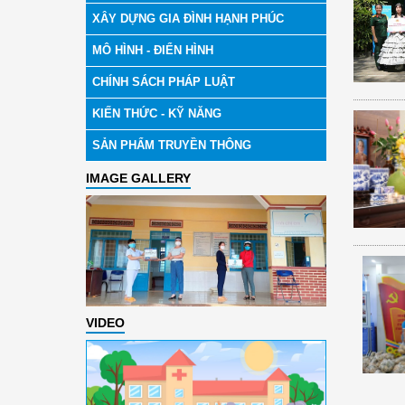
XÂY DỰNG GIA ĐÌNH HẠNH PHÚC
MÔ HÌNH - ĐIỂN HÌNH
CHÍNH SÁCH PHÁP LUẬT
KIẾN THỨC - KỸ NĂNG
SẢN PHẨM TRUYỀN THÔNG
IMAGE GALLERY
VIDEO