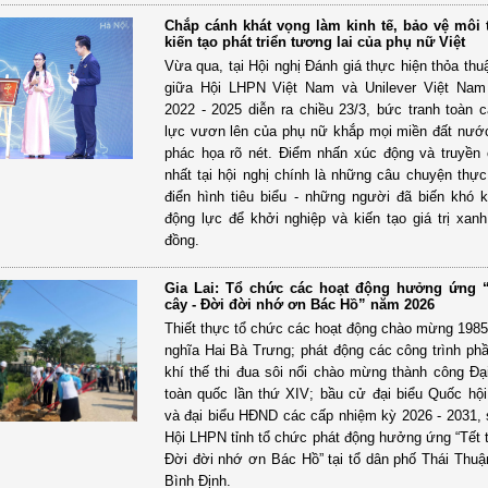
Chắp cánh khát vọng làm kinh tế, bảo vệ môi 
kiến tạo phát triển tương lai của phụ nữ Việt
Vừa qua, tại Hội nghị Đánh giá thực hiện thỏa thu
giữa Hội LHPN Việt Nam và Unilever Việt Nam 
2022 - 2025 diễn ra chiều 23/3, bức tranh toàn 
lực vươn lên của phụ nữ khắp mọi miền đất nư
phác họa rõ nét. Điểm nhấn xúc động và truyề
nhất tại hội nghị chính là những câu chuyện thực
điển hình tiêu biểu - những người đã biến khó 
động lực để khởi nghiệp và kiến tạo giá trị xan
đồng.
Gia Lai: Tổ chức các hoạt động hưởng ứng “
cây - Đời đời nhớ ơn Bác Hồ” năm 2026
Thiết thực tổ chức các hoạt động chào mừng 198
nghĩa Hai Bà Trưng; phát động các công trình phầ
khí thế thi đua sôi nổi chào mừng thành công Đạ
toàn quốc lần thứ XIV; bầu cử đại biểu Quốc hộ
và đại biểu HĐND các cấp nhiệm kỳ 2026 - 2031, 
Hội LHPN tỉnh tổ chức phát động hưởng ứng “Tết t
Đời đời nhớ ơn Bác Hồ” tại tổ dân phố Thái Thu
Bình Định.