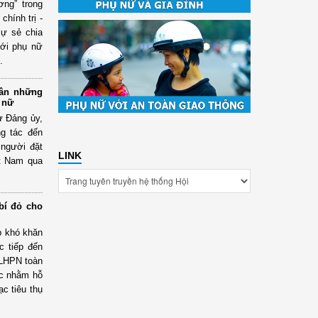
ng” trong
hính trị -
sự sẻ chia
với phụ nữ
.
 ân những
 nữ
ư Đảng ủy,
g tác đến
 người đặt
LINK
ệt Nam qua
 bí đỏ cho
p khó khăn
c tiếp đến
 LHPN toàn
hực nhằm hỗ
c tiêu thụ