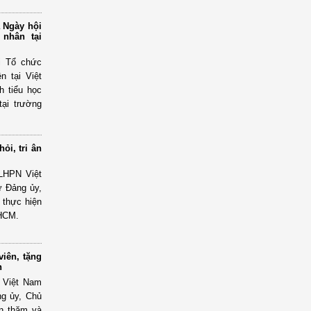
a Ngày hội
 nhân tại
i Tổ chức
n tại Việt
h tiểu học
tại trường
ỏi, tri ân
 LHPN Việt
ư Đảng ủy,
 thực hiện
PHCM.
viên, tặng
n
 Việt Nam
ng ủy, Chủ
ến thăm và