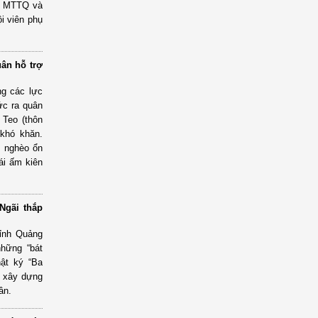
an MTTQ và
i viên phụ
uân hỗ trợ
g các lực
ức ra quân
 Teo (thôn
 khó khăn.
ữ nghèo ổn
ái ấm kiên
Ngãi thắp
tỉnh Quảng
những “bát
hật ký “Ba
n, xây dựng
ân.