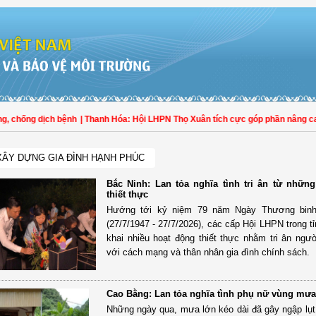
ng dịch bệnh
| Thanh Hóa: Hội LHPN Thọ Xuân tích cực góp phần nâng cao tỷ lệ
XÂY DỰNG GIA ĐÌNH HẠNH PHÚC
Bắc Ninh: Lan tỏa nghĩa tình tri ân từ những
thiết thực
Hướng tới kỷ niệm 79 năm Ngày Thương binh 
(27/7/1947 - 27/7/2026), các cấp Hội LHPN trong tỉ
khai nhiều hoạt động thiết thực nhằm tri ân ngư
với cách mạng và thân nhân gia đình chính sách.
Cao Bằng: Lan tỏa nghĩa tình phụ nữ vùng mưa
Những ngày qua, mưa lớn kéo dài đã gây ngập lụt, 