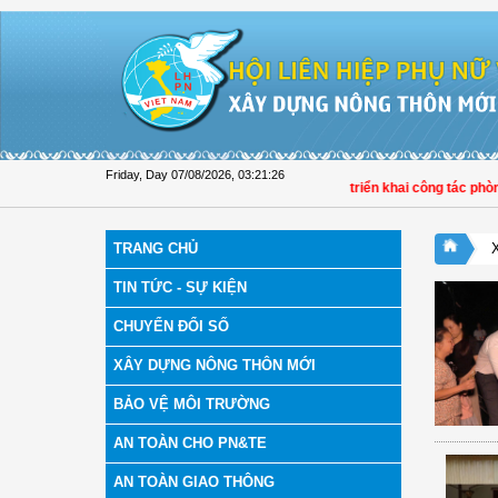
Skip to Content
Friday, Day 07/08/2026
,
03:21:27
i LHPN tỉnh Đồng Tháp tuyên truyền, hướng dẫn, triển khai công tác phòng, chố
TRANG CHỦ
TIN TỨC - SỰ KIỆN
CHUYỂN ĐỔI SỐ
XÂY DỰNG NÔNG THÔN MỚI
BẢO VỆ MÔI TRƯỜNG
AN TOÀN CHO PN&TE
AN TOÀN GIAO THÔNG