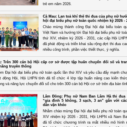
trẻ em năm 2026.
Cà Mau: Lan toả khí thế thi đua của phụ nữ hư
hội đại biểu phụ nữ toàn quốc nhiệm kỳ 2026 - 
Chào mừng thành công Đại hội đại biểu toàn 
Việt Nam và hướng tới Đại hội đại biểu phụ nữ toà
thứ XIV, nhiệm kỳ 2026 - 2031, các cấp Hội LHPN
đã phát động và triển khai sâu rộng đợt thi đua c
nhiều công trình, phần việc thiết thực, ý nghĩa.
: Trên 300 cán bộ Hội cấp cơ sở được tập huấn chuyển đổi số và tran
 năng truyền thông
m Đại hội đại biểu phụ nữ toàn quốc lần thứ XIV và yêu cầu đẩy mạnh chu
ạt động Hội, Hội LHPN tỉnh đã tổ chức 4 lớp tập huấn nâng cao kiến thứ
ông và năng lực chuyển đổi số cho trên 300 cán bộ Hội cơ sở trên địa bàn tỉn
Lâm Đồng: Phụ nữ Nam Ban Lâm Hà thi đua
“gia đình 5 không, 3 sạch, 3 an” gắn với cá
dân vận khéo
Nhằm chào mừng Đại hội đại biểu phụ nữ toàn qu
XIV nhiệm kỳ 2026 - 2031, Hội LHPN xã Nam B
đã tổ chức chương trình ra mắt nhiều mô hình