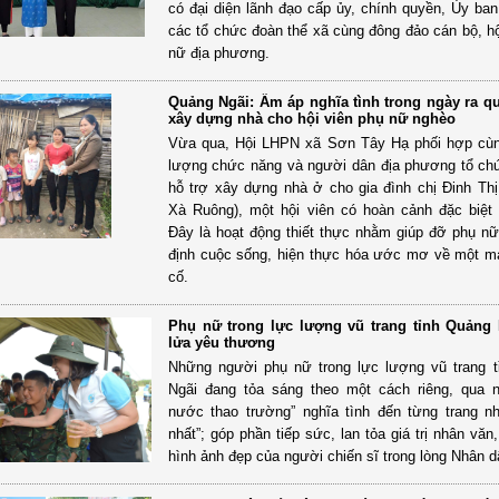
có đại diện lãnh đạo cấp ủy, chính quyền, Ủy b
các tổ chức đoàn thể xã cùng đông đảo cán bộ, hộ
nữ địa phương.
Quảng Ngãi: Ấm áp nghĩa tình trong ngày ra q
xây dựng nhà cho hội viên phụ nữ nghèo
Vừa qua, Hội LHPN xã Sơn Tây Hạ phối hợp cùn
lượng chức năng và người dân địa phương tổ ch
hỗ trợ xây dựng nhà ở cho gia đình chị Đinh Thị
Xà Ruông), một hội viên có hoàn cảnh đặc biệt
Đây là hoạt động thiết thực nhằm giúp đỡ phụ n
định cuộc sống, hiện thực hóa ước mơ về một m
cố.
Phụ nữ trong lực lượng vũ trang tỉnh Quảng 
lửa yêu thương
Những người phụ nữ trong lực lượng vũ trang 
Ngãi đang tỏa sáng theo một cách riêng, qua 
nước thao trường” nghĩa tình đến từng trang n
nhất”; góp phần tiếp sức, lan tỏa giá trị nhân vă
hình ảnh đẹp của người chiến sĩ trong lòng Nhân d