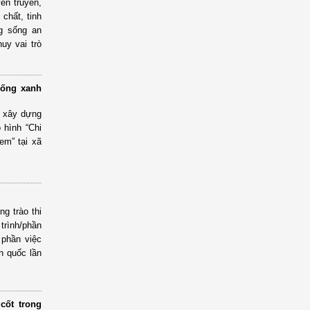
ên truyền,
chất, tinh
g sống an
uy vai trò
sống xanh
h, xây dựng
 hình “Chi
em” tại xã
g trào thi
trình/phần
 phần việc
n quốc lần
cốt trong