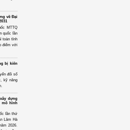
ớng về Đại
2031
quốc MTTQ
n quốc lần
 toàn tỉnh
ao điểm với
g bị kiến
yển đổi số
c, kỹ năng
h.
 xây dựng
c mô hình
ốc lần thứ
an Lâm Hà
 năm 2026.