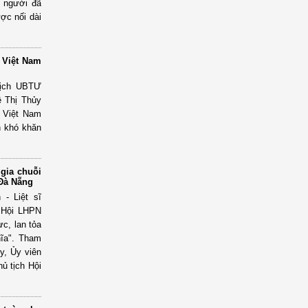
g người đã
ợc nối dài
 Việt Nam
tịch UBTƯ
 Thị Thủy
 Việt Nam
h khó khăn
gia chuỗi
 Đà Nẵng
- Liệt sĩ
, Hội LHPN
ực, lan tỏa
hĩa". Tham
y, Ủy viên
ủ tịch Hội