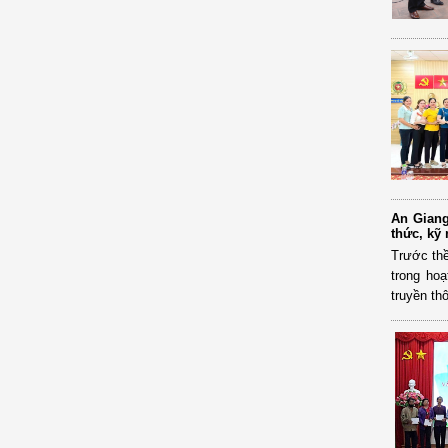
An Giang
thức, kỹ
Trước thề
trong ho
truyền th