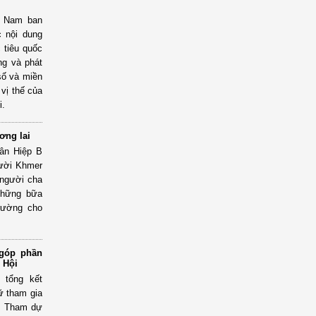
t Nam ban
c nội dung
 tiêu quốc
ng và phát
 số và miền
 vị thế của
i.
ơng lai
ân Hiệp B
gười Khmer
 người cha
 Những bữa
rường cho
 góp phần
 Hội
 tổng kết
ữ tham gia
ổ. Tham dự