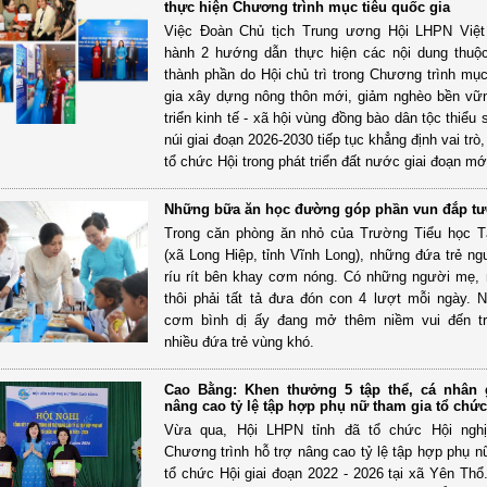
thực hiện Chương trình mục tiêu quốc gia
Việc Đoàn Chủ tịch Trung ương Hội LHPN Việ
hành 2 hướng dẫn thực hiện các nội dung thuộ
thành phần do Hội chủ trì trong Chương trình mục
gia xây dựng nông thôn mới, giảm nghèo bền vữ
triển kinh tế - xã hội vùng đồng bào dân tộc thiểu
núi giai đoạn 2026-2030 tiếp tục khẳng định vai trò,
tổ chức Hội trong phát triển đất nước giai đoạn mớ
Những bữa ăn học đường góp phần vun đắp tư
Trong căn phòng ăn nhỏ của Trường Tiểu học T
(xã Long Hiệp, tỉnh Vĩnh Long), những đứa trẻ n
ríu rít bên khay cơm nóng. Có những người mẹ,
thôi phải tất tả đưa đón con 4 lượt mỗi ngày.
cơm bình dị ấy đang mở thêm niềm vui đến t
nhiều đứa trẻ vùng khó.
Cao Bằng: Khen thưởng 5 tập thể, cá nhân
nâng cao tỷ lệ tập hợp phụ nữ tham gia tổ chức
Vừa qua, Hội LHPN tỉnh đã tổ chức Hội nghị
Chương trình hỗ trợ nâng cao tỷ lệ tập hợp phụ n
tổ chức Hội giai đoạn 2022 - 2026 tại xã Yên Th