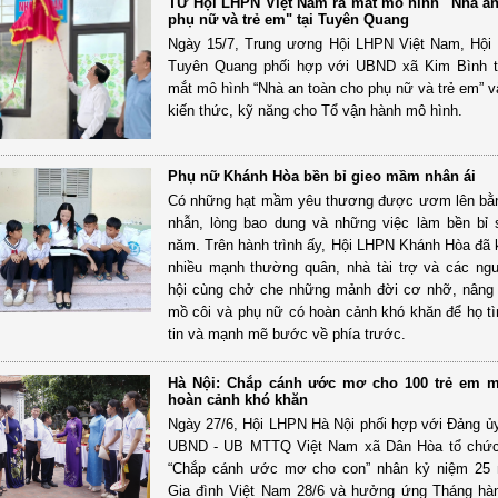
TƯ Hội LHPN Việt Nam ra mắt mô hình "Nhà an
phụ nữ và trẻ em" tại Tuyên Quang
Ngày 15/7, Trung ương Hội LHPN Việt Nam, Hội
Tuyên Quang phối hợp với UBND xã Kim Bình t
mắt mô hình “Nhà an toàn cho phụ nữ và trẻ em” v
kiến thức, kỹ năng cho Tổ vận hành mô hình.
Phụ nữ Khánh Hòa bền bỉ gieo mầm nhân ái
Có những hạt mầm yêu thương được ươm lên bằn
nhẫn, lòng bao dung và những việc làm bền bỉ 
năm. Trên hành trình ấy, Hội LHPN Khánh Hòa đã k
nhiều mạnh thường quân, nhà tài trợ và các ng
hội cùng chở che những mảnh đời cơ nhỡ, nâng
mồ côi và phụ nữ có hoàn cảnh khó khăn để họ tì
tin và mạnh mẽ bước về phía trước.
Hà Nội: Chắp cánh ước mơ cho 100 trẻ em m
hoàn cảnh khó khăn
Ngày 27/6, Hội LHPN Hà Nội phối hợp với Đảng ủ
UBND - UB MTTQ Việt Nam xã Dân Hòa tổ chức
“Chắp cánh ước mơ cho con” nhân kỷ niệm 25
Gia đình Việt Nam 28/6 và hưởng ứng Tháng hà