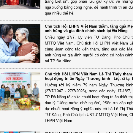
trang Liệt sĩ", góp phần lưu giữ ký ức về nhữn
ngã xuống bằng công nghệ, để hành trình tri ân đư
qua nhiều thế hệ.
Chủ tịch Hội LHPN Việt Nam thăm, tặng quà Mẹ
anh hùng và gia đình chính sách tại Đà Nẵng
Chiều ngày 17/7, Ủy viên TƯ Đảng, Phó Chủ 
MTTQ Việt Nam, Chủ tịch Hội LHPN Việt Nam Lê
cùng đoàn công tác đến thăm, tặng quà các Mẹ
anh hùng và gia đình người có công có hoàn cản
tại TP Đà Nẵng.
Chủ tịch Hội LHPN Việt Nam Lê Thị Thủy tham 
hoạt động tri ân Ngày Thương binh - Liệt sĩ tại
Hướng tới kỷ niệm 79 năm Ngày Thương binh 
(27/7/1947 - 27/7/2026), trong các ngày 17-18/7
TP Đà Nẵng tổ chức chuỗi hoạt động tri ân thiết th
đạo lý “Uống nước nhớ nguồn”, "Đền ơn đáp ng
dự chuỗi hoạt động ý nghĩa này có bà Lê Thị Thủ
TƯ Đảng, Phó Chủ tịch UBTƯ MTTQ Việt Nam, Ch
LHPN Việt Nam.