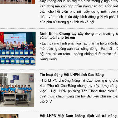
Đây không chỉ là những mô hình mang ý nghĩa tuy
vận động mà còn góp phần nâng cao đời sống vật 
thần cho hội viên phụ nữ, xây dựng môi trườn
toàn, văn minh, thúc đẩy bình đẳng giới và phát h
của phụ nữ trong gia đình và xã hội.
Ninh Bình: Chung tay xây dựng môi trường 
và an toàn cho trẻ em
- Lan tỏa mô hình phân loại rác thải tại hộ gia đìn
môi trường sống xanh tại cộng đồng - Ra mắt mô
hội phụ nữ an toàn - phòng chống đuối nước trẻ 
Rạng Đông
Tin hoạt động Hội LHPN tỉnh Cao Bằng
- Hội LHPN phường Nùng Trí Cao hưởng ứng phon
đua “Phụ nữ Cao Bằng chung tay xây dựng công 
việc” - Hội LHPN phường Tân Giang thực hiện 5
thiết thực chào mừng Đại hội đại biểu phụ nữ toà
thứ XIV
Hội LHPN Việt Nam khẳng định vai trò nòng 