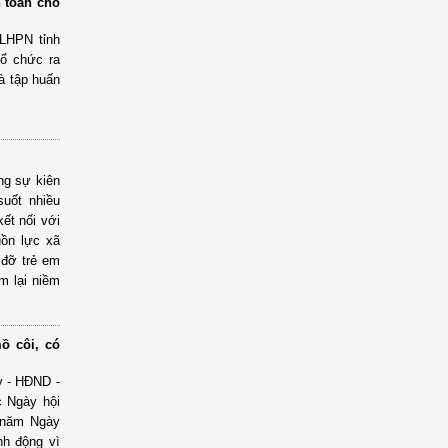
 toàn cho
 LHPN tỉnh
ổ chức ra
à tập huấn
g sự kiên
suốt nhiều
ết nối với
uồn lực xã
 đỡ trẻ em
m lại niềm
ồ côi, có
y - HĐND -
 Ngày hội
 năm Ngày
nh động vì