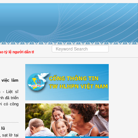
 người dân tham gia bảo hiểm y tế
 việc làm
- Liệt sĩ
nh đã triển
ời có công
 lũ
sạt lở tại