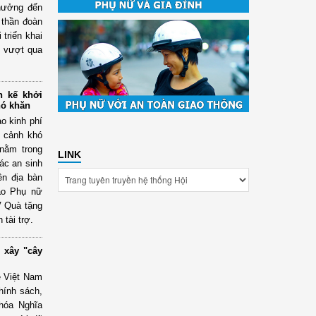
 hưởng đến
 thần đoàn
 triển khai
n vượt qua
h kế khởi
hó khăn
ao kinh phí
n cảnh khó
 nằm trong
LINK
ác an sinh
ên địa bàn
Báo Phụ nữ
V Quà tặng
tài trợ.
 xây "cây
ẹ Việt Nam
hính sách,
hóa Nghĩa