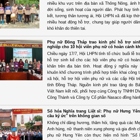
nhiều khu vực trên địa bàn xã Thông Nông, ảnh
đời sống, sinh hoạt của người dân. Phát huy tinh
kết, tương thân tương ái, Hội LHPN xã đã kịp thời
nhiều hoạt động hỗ trợ, chung tay giúp người dâ
khó khăn do thiên tai.
Phụ nữ Đồng Tháp trao kinh phí hỗ trợ sin
nghiệp cho 10 hội viên phụ nữ có hoàn cảnh k
Chiều ngày 17/7, Hội LHPN tỉnh tổ chức buổi lễ tr
hỗ trợ sinh kế cho các hội viên phụ nữ có hoà
khăn trên địa bàn tỉnh. Hoạt động ý nghĩa này
khuôn khổ chương trình phối hợp triển khai công t
xã hội, hỗ trợ hội viên phụ nữ và các cấp Hội tr
tỉnh Đồng Tháp. Nguồn kinh phí trao tặng do 
Việt Nam kết nối, phối hợp cùng Công ty TNHH D
Công Thành và Công ty Cổ phần Nasaco đồng hành 
Số hóa Nghĩa trang Liệt sĩ: Phụ nữ Hưng Yên
cầu ký ức" trên không gian số
Không chỉ dâng hương, thăm hỏi, tặng quà các M
Anh hùng, nữ thanh niên xung phong và gia đình c
phụ nữ Hưng Yên còn thực hiện mô hình "Số 