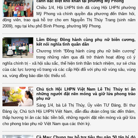
cảnh đặc biệt khó khăn tại phường Mỹ Phong
Chiều 1/4, Hội LHPN tỉnh đã cùng Hội LHPN phường
Mỹ Phong và chính quyền địa phương đến thăm hỏi,
động viên, trao quà hỗ trợ cho em Nguyễn Thị Thùy Trang (sinh năm
2009), ngụ tại khu phố Bình Phong, phường Mỹ Phong.
Lâm Đồng: Đồng hành cùng phụ nữ biên cương,
kết nối nghĩa tình quân dân
Chương trình “Đồng hành cùng phụ nữ biên cương”
trong những năm qua đã trở thành hoạt động có ý
nghĩa chính trị - xã hội sâu sắc, thể hiện tinh thần trách nhiệm, sự sẻ chia
của các lực lượng vũ trang và các cấp Hội đối với phụ nữ vùng sâu, vùng
xa, vùng đồng bào dân tộc thiểu số.
Chủ tịch Hội LHPN Việt Nam Lê Thị Thủy tri ân
những người đặt nền móng và giữ lửa phong trào
phụ nữ
Sáng 1/4, bà Lê Thị Thủy, Ủy viên TƯ Đảng, Bí thư
Đảng ủy, Chủ tịch Hội LHPN Việt Nam, dẫn đầu đoàn công tác đến thăm,
thắp hương tri ân các bậc tiền bối, những người đặt nền móng và giữ lửa
cho phong trào phụ nữ Việt Nam qua các thời kỳ.
Cà Mau: Chung tay hỗ trợ tiêu thụ gần 50 tấn bí đỏ