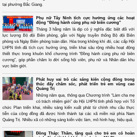
tại phường Bắc Giang.
Phụ nữ Tây Ninh tích cực hưởng ứng các hoạt
động “Đồng hành cùng phụ nữ biên cương”
Tháng 3 hằng năm là dịp có ý nghĩa đặc biệt đối với
lực lượng Bộ đội Biên phòng, gắn với Ngày truyền thống Bộ đội Biên
phòng và Ngày Biên phòng toàn dân. Hòa trong không khí đó, các cấp Hội
LHPN tỉnh đã tích cực hưởng ứng, triển khai sâu rộng nhiều hoạt động
thiết thực trong khuôn khổ chương trình “Đồng hành cùng phụ nữ biên
cương”, góp phần chăm lo đời sống hội viên, phụ nữ và Nhân dân khu
vực biên giới.
Phát huy vai trò các sáng kiến cộng đồng trong
thúc đẩy chăm sóc, phát triển trẻ em vùng cao
Quảng Trị
Những năm qua, thông qua Chương trình “Làm cha mẹ
có trách nhiệm giới” do Hội LHPN tỉnh phối hợp với Tổ
chức Plan triển khai, nhiều sáng kiến xuất phát từ chính nhu cầu thực
tiễn của cộng đồng đã được hình thành tại các xã miền núi phía Nam
Quảng Trị. Nhiều xã có những sáng kiến việc làm, mô hình hay, hiệu quả.
Đồng Tháp: Thăm, tặng quà cho trẻ em có hoàn