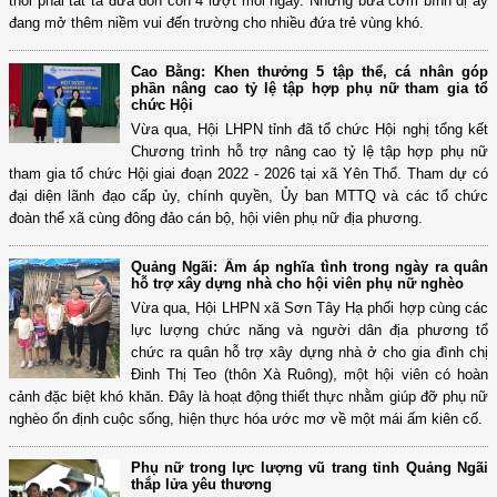
thôi phải tất tả đưa đón con 4 lượt mỗi ngày. Những bữa cơm bình dị ấy
đang mở thêm niềm vui đến trường cho nhiều đứa trẻ vùng khó.
Cao Bằng: Khen thưởng 5 tập thể, cá nhân góp
phần nâng cao tỷ lệ tập hợp phụ nữ tham gia tổ
chức Hội
Vừa qua, Hội LHPN tỉnh đã tổ chức Hội nghị tổng kết
Chương trình hỗ trợ nâng cao tỷ lệ tập hợp phụ nữ
tham gia tổ chức Hội giai đoạn 2022 - 2026 tại xã Yên Thổ. Tham dự có
đại diện lãnh đạo cấp ủy, chính quyền, Ủy ban MTTQ và các tổ chức
đoàn thể xã cùng đông đảo cán bộ, hội viên phụ nữ địa phương.
Quảng Ngãi: Ấm áp nghĩa tình trong ngày ra quân
hỗ trợ xây dựng nhà cho hội viên phụ nữ nghèo
Vừa qua, Hội LHPN xã Sơn Tây Hạ phối hợp cùng các
lực lượng chức năng và người dân địa phương tổ
chức ra quân hỗ trợ xây dựng nhà ở cho gia đình chị
Đinh Thị Teo (thôn Xà Ruông), một hội viên có hoàn
cảnh đặc biệt khó khăn. Đây là hoạt động thiết thực nhằm giúp đỡ phụ nữ
nghèo ổn định cuộc sống, hiện thực hóa ước mơ về một mái ấm kiên cố.
Phụ nữ trong lực lượng vũ trang tỉnh Quảng Ngãi
thắp lửa yêu thương