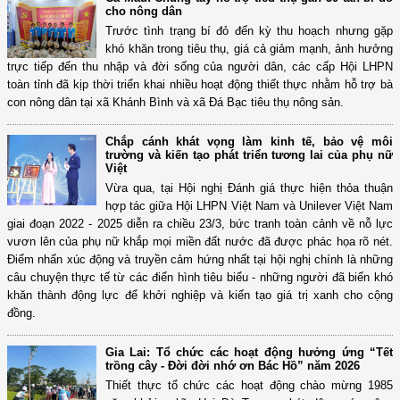
cho nông dân
Trước tình trạng bí đỏ đến kỳ thu hoạch nhưng gặp
khó khăn trong tiêu thụ, giá cả giảm mạnh, ảnh hưởng
trực tiếp đến thu nhập và đời sống của người dân, các cấp Hội LHPN
toàn tỉnh đã kịp thời triển khai nhiều hoạt động thiết thực nhằm hỗ trợ bà
con nông dân tại xã Khánh Bình và xã Đá Bạc tiêu thụ nông sản.
Chắp cánh khát vọng làm kinh tế, bảo vệ môi
trường và kiến tạo phát triển tương lai của phụ nữ
Việt
Vừa qua, tại Hội nghị Đánh giá thực hiện thỏa thuận
hợp tác giữa Hội LHPN Việt Nam và Unilever Việt Nam
giai đoạn 2022 - 2025 diễn ra chiều 23/3, bức tranh toàn cảnh về nỗ lực
vươn lên của phụ nữ khắp mọi miền đất nước đã được phác họa rõ nét.
Điểm nhấn xúc động và truyền cảm hứng nhất tại hội nghị chính là những
câu chuyện thực tế từ các điển hình tiêu biểu - những người đã biến khó
khăn thành động lực để khởi nghiệp và kiến tạo giá trị xanh cho cộng
đồng.
Gia Lai: Tổ chức các hoạt động hưởng ứng “Tết
trồng cây - Đời đời nhớ ơn Bác Hồ” năm 2026
Thiết thực tổ chức các hoạt động chào mừng 1985