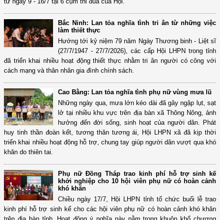
từ ngày 9 - 16/7 tại 6 cụm thi đua của Hội.
Bắc Ninh: Lan tỏa nghĩa tình tri ân từ những việc
làm thiết thực
Hướng tới kỷ niệm 79 năm Ngày Thương binh - Liệt sĩ
(27/7/1947 - 27/7/2026), các cấp Hội LHPN trong tỉnh
đã triển khai nhiều hoạt động thiết thực nhằm tri ân người có công với
cách mạng và thân nhân gia đình chính sách.
Cao Bằng: Lan tỏa nghĩa tình phụ nữ vùng mưa lũ
Những ngày qua, mưa lớn kéo dài đã gây ngập lụt, sạt
lở tại nhiều khu vực trên địa bàn xã Thông Nông, ảnh
hưởng đến đời sống, sinh hoạt của người dân. Phát
huy tinh thần đoàn kết, tương thân tương ái, Hội LHPN xã đã kịp thời
triển khai nhiều hoạt động hỗ trợ, chung tay giúp người dân vượt qua khó
khăn do thiên tai.
Phụ nữ Đồng Tháp trao kinh phí hỗ trợ sinh kế
khởi nghiệp cho 10 hội viên phụ nữ có hoàn cảnh
khó khăn
Chiều ngày 17/7, Hội LHPN tỉnh tổ chức buổi lễ trao
kinh phí hỗ trợ sinh kế cho các hội viên phụ nữ có hoàn cảnh khó khăn
trên địa bàn tỉnh. Hoạt động ý nghĩa này nằm trong khuôn khổ chương