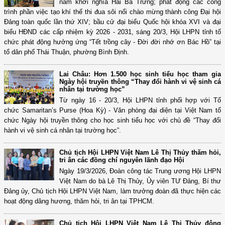
năm khởi nghĩa Hai Bà Trưng; phát động các công
trình phần việc tạo khí thế thi đua sôi nổi chào mừng thành công Đại hội
Đảng toàn quốc lần thứ XIV; bầu cử đại biểu Quốc hội khóa XVI và đại
biểu HĐND các cấp nhiệm kỳ 2026 - 2031, sáng 20/3, Hội LHPN tỉnh tổ
chức phát động hưởng ứng “Tết trồng cây - Đời đời nhớ ơn Bác Hồ” tại
tổ dân phố Thái Thuận, phường Bình Định.
Lai Châu: Hơn 1.500 học sinh tiểu học tham gia
Ngày hội truyền thông “Thay đổi hành vi vệ sinh cá
nhân tại trường học”
Từ ngày 16 - 20/3, Hội LHPN tỉnh phối hợp với Tổ
chức Samaritan’s Purse (Hoa Kỳ) - Văn phòng đại diện tại Việt Nam tổ
chức Ngày hội truyền thông cho học sinh tiểu học với chủ đề “Thay đổi
hành vi vệ sinh cá nhân tại trường học”.
Chủ tịch Hội LHPN Việt Nam Lê Thị Thủy thăm hỏi,
tri ân các đồng chí nguyên lãnh đạo Hội
Ngày 19/3/2026, Đoàn công tác Trung ương Hội LHPN
Việt Nam do bà Lê Thị Thủy, Ủy viên TƯ Đảng, Bí thư
Đảng ủy, Chủ tịch Hội LHPN Việt Nam, làm trưởng đoàn đã thực hiện các
hoạt động dâng hương, thăm hỏi, tri ân tại TPHCM.
Chủ tịch Hội LHPN Việt Nam Lê Thị Thủy động