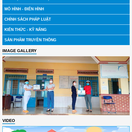
MÔ HÌNH - ĐIỂN HÌNH
CHÍNH SÁCH PHÁP LUẬT
KIẾN THỨC - KỸ NĂNG
SẢN PHẨM TRUYỀN THÔNG
IMAGE GALLERY
VIDEO