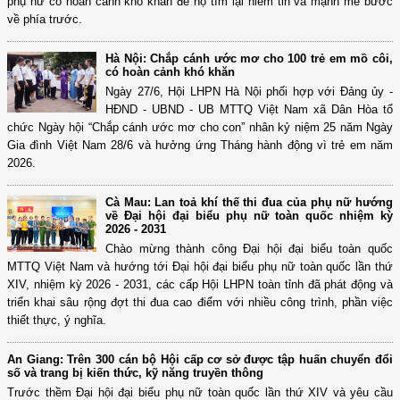
phụ nữ có hoàn cảnh khó khăn để họ tìm lại niềm tin và mạnh mẽ bước
về phía trước.
Hà Nội: Chắp cánh ước mơ cho 100 trẻ em mồ côi,
có hoàn cảnh khó khăn
Ngày 27/6, Hội LHPN Hà Nội phối hợp với Đảng ủy -
HĐND - UBND - UB MTTQ Việt Nam xã Dân Hòa tổ
chức Ngày hội “Chắp cánh ước mơ cho con” nhân kỷ niệm 25 năm Ngày
Gia đình Việt Nam 28/6 và hưởng ứng Tháng hành động vì trẻ em năm
2026.
Cà Mau: Lan toả khí thế thi đua của phụ nữ hướng
về Đại hội đại biểu phụ nữ toàn quốc nhiệm kỳ
2026 - 2031
Chào mừng thành công Đại hội đại biểu toàn quốc
MTTQ Việt Nam và hướng tới Đại hội đại biểu phụ nữ toàn quốc lần thứ
XIV, nhiệm kỳ 2026 - 2031, các cấp Hội LHPN toàn tỉnh đã phát động và
triển khai sâu rộng đợt thi đua cao điểm với nhiều công trình, phần việc
thiết thực, ý nghĩa.
An Giang: Trên 300 cán bộ Hội cấp cơ sở được tập huấn chuyển đổi
số và trang bị kiến thức, kỹ năng truyền thông
Trước thềm Đại hội đại biểu phụ nữ toàn quốc lần thứ XIV và yêu cầu