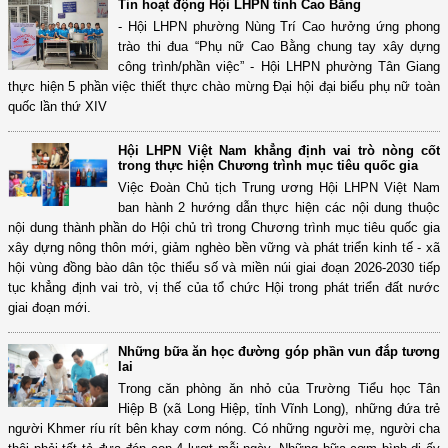
Tin hoạt động Hội LHPN tỉnh Cao Bằng
- Hội LHPN phường Nùng Trí Cao hưởng ứng phong
trào thi đua “Phụ nữ Cao Bằng chung tay xây dựng
công trình/phần việc” - Hội LHPN phường Tân Giang
thực hiện 5 phần việc thiết thực chào mừng Đại hội đại biểu phụ nữ toàn
quốc lần thứ XIV
Hội LHPN Việt Nam khẳng định vai trò nòng cốt
trong thực hiện Chương trình mục tiêu quốc gia
Việc Đoàn Chủ tịch Trung ương Hội LHPN Việt Nam
ban hành 2 hướng dẫn thực hiện các nội dung thuộc
nội dung thành phần do Hội chủ trì trong Chương trình mục tiêu quốc gia
xây dựng nông thôn mới, giảm nghèo bền vững và phát triển kinh tế - xã
hội vùng đồng bào dân tộc thiểu số và miền núi giai đoạn 2026-2030 tiếp
tục khẳng định vai trò, vị thế của tổ chức Hội trong phát triển đất nước
giai đoạn mới.
Những bữa ăn học đường góp phần vun đắp tương
lai
Trong căn phòng ăn nhỏ của Trường Tiểu học Tân
Hiệp B (xã Long Hiệp, tỉnh Vĩnh Long), những đứa trẻ
người Khmer ríu rít bên khay cơm nóng. Có những người mẹ, người cha