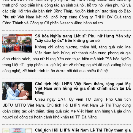
trình phối hợp triển khai công tác an sinh xã hội, hỗ trợ hội viên phụ nữ và
các cấp Hội trên địa bàn tỉnh Đồng Tháp. Nguồn kinh phí trao tặng do Báo
Phụ nữ Việt Nam kết nối, phối hợp cùng Công ty TNHH DV Quà tặng
Công Thành và Công ty Cổ phần Nasaco đồng hành tài trợ.
Số hóa Nghĩa trang Liệt sĩ: Phụ nữ Hưng Yên xây
"cây cầu ký ức" trên không gian số
Không chỉ dâng hương, thăm hỏi, tặng quà các Mẹ
Việt Nam Anh hùng, nữ thanh niên xung phong và gia
đình chính sách, phụ nữ Hưng Yên còn thực hiện mô hình "Số hóa Nghĩa
trang Liệt sĩ", góp phần lưu giữ ký ức về những người đã ngã xuống bằng
công nghệ, để hành trình tri ân được nối dài qua nhiều thế hệ.
Chủ tịch Hội LHPN Việt Nam thăm, tặng quà Mẹ
Việt Nam anh hùng và gia đình chính sách tại Đà
Nẵng
Chiều ngày 17/7, Ủy viên TƯ Đảng, Phó Chủ tịch
UBTƯ MTTQ Việt Nam, Chủ tịch Hội LHPN Việt Nam Lê Thị Thủy cùng
đoàn công tác đến thăm, tặng quà các Mẹ Việt Nam anh hùng và gia đình
người có công có hoàn cảnh khó khăn tại TP Đà Nẵng.
Chủ tịch Hội LHPN Việt Nam Lê Thị Thủy tham gia