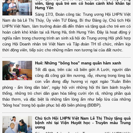
viên, tặng quà trẻ em có hoàn cảnh khó khăn tại
Hưng Yên
Sáng 17/3, Đoàn công tác Trung ương Hội LHPN Việt
Nam do bà Lê Thị Thủy, Ủy viên TƯ Đảng, Bí thư Đảng ủy, Chủ tịch Hội
LHPN Việt Nam, làm trưởng đoàn đã đến thăm và tặng quà cho trẻ em có
hoàn cảnh khó khăn tại xã Hưng Hà, tỉnh Hưng Yên. Đây là hoạt động ý
nghĩa nằm trong chương trình an sinh xã hội do Trung ương Hội phối hợp
cùng Hội Doanh nhân trẻ Việt Nam và Tập đoàn TH tổ chức, nhằm kịp
thời động viên, tiếp sức cho những mầm non tương lai của đất nước.
Huế: Những “bông hoa” mang quân hàm xanh
Tết đã qua, trên các xã biên giới A Lưới, người dân
cũng đã cõng gùi lên nương, rẫy, nhưng trong lòng bà
con vẫn đong đầy hương vị ngọt ngào “Xuân Biên
phòng - ấm lòng dân bản”, ngày hội với những hội thi làm bánh truyền
thống, những trò chơi dân gian hòa tiếng cười rộn rã, những phần quà
thảo thơm, và đặc biệt là những tấm lòng ấm như bếp lửa của những
“bông hoa” trong bộ quân phục bộ đội biên phòng (BĐBP).
Chủ tịch Hội LHPN Việt Nam Lê Thị Thủy tặng quà
bệnh nhi tại Viện Huyết học - Truyền máu Trung
ương