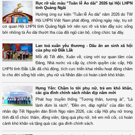
Rực rỡ sắc màu “Tuần lễ Áo dài” 2026 tại Hội LHPN
tỉnh Quảng Ngãi
Hưởng ứng sự kiện “Tuần lễ Áo dài” năm 2026 do TW
Hội LHPN Việt Nam phát động, những ngày này, trụ sở
cơ quan Hội LHPN tỉnh Quảng Ngãi trở nên rực rỡ và tràn đầy sức sống
bởi những tà Áo dài thướt tha của đội ngũ cán bộ, công chức tại đây.
Lan toả xuân yêu thương - Dấu ấn an sinh xã hội
của phụ nữ Đắk Lắk
Mỗi độ Tết đến, Xuân về, cùng với sự quan tâm của
Đảng, Nhà nước và cấp ủy, chính quyền các cấp, Hội
LHPN tỉnh Đắk Lắk đã chủ động, tích cực triển khai nhiều hoạt động chăm
lo cho đời sống hội viên, phụ nữ và Nhân dân có hoàn cảnh khó khăn.
Hưng Yên: Chăm lo tới phụ nữ, trẻ em khó khăn,
các gia đình chính sách nhân dịp năm mới
Phát huy truyền thống "Tương thân, tương ái", “Lá
lành đùm lá rách”, “Đền ơn, đáp nghĩa” của dân tộc,
nhân dịp Tết Nguyên đán Bính Ngọ năm 2026, các cấp Hội phụ nữ trong
tỉnh đã tổ chức thăm, động viên, tặng quà phụ nữ, trẻ em mồ côi, có hoàn
cảnh khó khăn và tặng quà các gia đình chính sách.