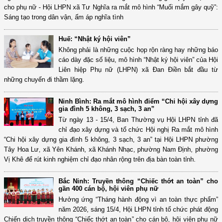
cho phụ nữ - Hội LHPN xã Tư Nghĩa ra mắt mô hình “Muối mắm gây quỹ”:
Sáng tạo trong dân vận, ấm áp nghĩa tình
Huế: “Nhật ký hội viên”
Không phải là những cuộc họp rộn ràng hay những báo
cáo dày đặc số liệu, mô hình “Nhật ký hội viên” của Hội
Liên hiệp Phụ nữ (LHPN) xã Đan Điền bắt đầu từ
những chuyến đi thầm lặng.
Ninh Bình: Ra mắt mô hình điểm “Chi hội xây dựng
gia đình 5 không, 3 sạch, 3 an”
Từ ngày 13 - 15/4, Ban Thường vụ Hội LHPN tỉnh đã
chỉ đạo xây dựng và tổ chức Hội nghị Ra mắt mô hình
“Chi hội xây dựng gia đình 5 không, 3 sạch, 3 an” tại Hội LHPN phường
Tây Hoa Lư, xã Yên Khánh, xã Khánh Nhạc, phường Nam Định, phường
Vị Khê để rút kinh nghiệm chỉ đạo nhân rộng trên địa bàn toàn tỉnh.
Bắc Ninh: Truyền thông “Chiếc thớt an toàn” cho
gần 400 cán bộ, hội viên phụ nữ
Hưởng ứng “Tháng hành động vì an toàn thực phẩm”
năm 2026, sáng 15/4, Hội LHPN tỉnh tổ chức phát động
Chiến dịch truyền thông “Chiếc thớt an toàn” cho cán bộ, hội viên phụ nữ