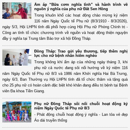
Ấm áp “Bữa cơm nghĩa tình” và hành trình về
nguồn ý nghĩa của phụ nữ Đất Sen Hồng
Trong khuôn khổ các hoạt động chào mừng kỷ niệm
116 năm Ngày Quốc tế Phụ nữ (8/3/1910 - 8/3/2026),
ngày 5/3, Hội LHPN tỉnh đã phối hợp cùng Hội Phụ nữ Phòng Chính trị -
Công an tỉnh tổ chức chương trình về nguồn và hoạt động thiện nguyện
đầy ý nghĩa tại Trung tâm Bảo trợ xã hội Đồng Tháp.
Đồng Tháp: Trao gửi yêu thương, tiếp thêm nghị
lực cho nữ bệnh nhân hiểm nghèo
Trong không khí ấm áp của những ngày tháng 3, khi
phụ nữ cả nước đang sôi nổi hướng về kỷ niệm 116
năm Ngày Quốc tế Phụ nữ 8/3 và 1986 năm Khởi nghĩa Hai Bà Trưng,
ngày 6/3, Ban Thường vụ Hội LHPN tỉnh đã tổ chức thăm và tặng quà
cho 25 phụ nữ có hoàn cảnh đặc biệt khó khăn đang điều trị bệnh tại Bệnh
viên Đa khoa Tiền Giang.
Phụ nữ Đồng Tháp sôi nổi chuỗi hoạt động kỷ
niệm Ngày Quốc tế Phụ nữ 8/3
- Phát động chuỗi hoạt động ý nghĩa - Lan tỏa vẻ đẹp
Áo dài truyền thống