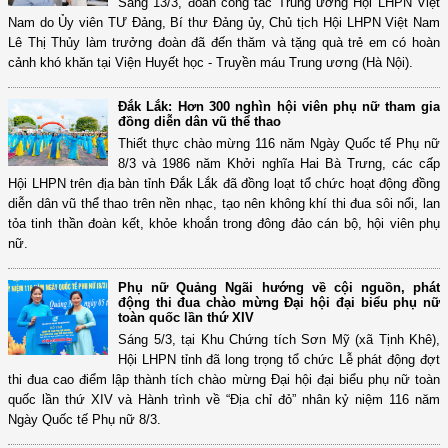
Sáng 13/3, đoàn công tác Trung ương Hội LHPN Việt
Nam do Ủy viên TƯ Đảng, Bí thư Đảng ủy, Chủ tịch Hội LHPN Việt Nam
Lê Thị Thủy làm trưởng đoàn đã đến thăm và tặng quà trẻ em có hoàn
cảnh khó khăn tại Viện Huyết học - Truyền máu Trung ương (Hà Nội).
Đắk Lắk: Hơn 300 nghìn hội viên phụ nữ tham gia
đồng diễn dân vũ thể thao
Thiết thực chào mừng 116 năm Ngày Quốc tế Phụ nữ
8/3 và 1986 năm Khởi nghĩa Hai Bà Trưng, các cấp
Hội LHPN trên địa bàn tỉnh Đắk Lắk đã đồng loạt tổ chức hoạt động đồng
diễn dân vũ thể thao trên nền nhạc, tạo nên không khí thi đua sôi nổi, lan
tỏa tinh thần đoàn kết, khỏe khoắn trong đông đảo cán bộ, hội viên phụ
nữ.
Phụ nữ Quảng Ngãi hướng về cội nguồn, phát
động thi đua chào mừng Đại hội đại biểu phụ nữ
toàn quốc lần thứ XIV
Sáng 5/3, tại Khu Chứng tích Sơn Mỹ (xã Tịnh Khê),
Hội LHPN tỉnh đã long trọng tổ chức Lễ phát động đợt
thi đua cao điểm lập thành tích chào mừng Đại hội đại biểu phụ nữ toàn
quốc lần thứ XIV và Hành trình về “Địa chỉ đỏ” nhân kỷ niệm 116 năm
Ngày Quốc tế Phụ nữ 8/3.