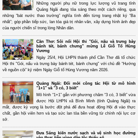
Những người phụ nữ trong lực lượng vũ trang tỉnh
Quảng Ngãi đang tỏa sáng theo một cách riêng, qua
những “bát nước thao trường” nghĩa tình đến từng trang nhật ký “Ba
nhất”; góp phần tiếp sức, lan tỏa giá trị nhân văn, xây dựng hình ảnh đẹp
của người chiến sĩ trong lòng Nhân dân.
Cần Thơ: Sôi nổi Hội thi "Gói, nấu và trưng bày
bánh tét, bánh chưng" mừng Lễ Giỗ Tổ Hùng
Vương
Ngày 25/4, Hội LHPN thành phố Cần Thơ đã tổ chức
Hội thi "Gói, nấu và trưng bày bánh tét, bánh chưng" với chủ đề “Hướng
về nguồn cội” kỷ niệm Ngày Giỗ tổ Hùng Vương năm 2026.
Quảng Ngãi: Đổi mới công tác Hội từ mô hình
"1+1" và "3 có, 3 biết"
Mô hình “1+1” gắn với phương châm “3 có, 3 biết” vừa
được Hội LHPN xã Bình Minh (tỉnh Quảng Ngãi) ra
mắt, được kỳ vọng là bước đột phá để đưa hoạt động Hội đi vào thực
chất, gần hội viên hơn và tạo sức lan tỏa bền vững từ chính nội lực cơ
sở.
Đưa Sáng kiến nước sạch và vệ sinh học đường
vào thực tiễn vùng dân tộc thiểu số