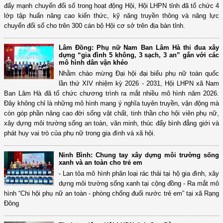
đẩy mạnh chuyển đổi số trong hoạt động Hội, Hội LHPN tỉnh đã tổ chức 4
lớp tập huấn nâng cao kiến thức, kỹ năng truyền thông và năng lực
chuyển đổi số cho trên 300 cán bộ Hội cơ sở trên địa bàn tỉnh.
Lâm Đồng: Phụ nữ Nam Ban Lâm Hà thi đua xây
dựng “gia đình 5 không, 3 sạch, 3 an” gắn với các
mô hình dân vận khéo
Nhằm chào mừng Đại hội đại biểu phụ nữ toàn quốc
lần thứ XIV nhiệm kỳ 2026 - 2031, Hội LHPN xã Nam
Ban Lâm Hà đã tổ chức chương trình ra mắt nhiều mô hình năm 2026.
Đây không chỉ là những mô hình mang ý nghĩa tuyên truyền, vận động mà
còn góp phần nâng cao đời sống vật chất, tinh thần cho hội viên phụ nữ,
xây dựng môi trường sống an toàn, văn minh, thúc đẩy bình đẳng giới và
phát huy vai trò của phụ nữ trong gia đình và xã hội.
Ninh Bình: Chung tay xây dựng môi trường sống
xanh và an toàn cho trẻ em
- Lan tỏa mô hình phân loại rác thải tại hộ gia đình, xây
dựng môi trường sống xanh tại cộng đồng - Ra mắt mô
hình “Chi hội phụ nữ an toàn - phòng chống đuối nước trẻ em” tại xã Rạng
Đông