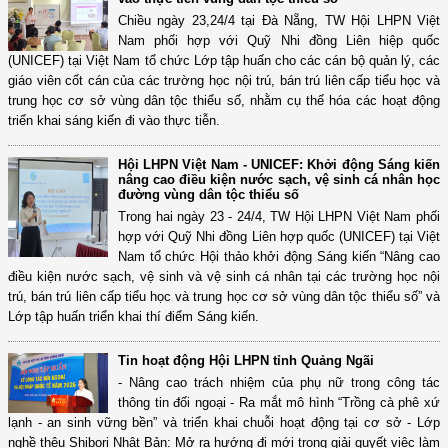
Chiều ngày 23,24/4 tại Đà Nẵng, TW Hội LHPN Việt
Nam phối hợp với Quỹ Nhi đồng Liên hiệp quốc
(UNICEF) tại Việt Nam tổ chức Lớp tập huấn cho các cán bộ quản lý, các
giáo viên cốt cán của các trường học nội trú, bán trú liên cấp tiểu học và
trung học cơ sở vùng dân tộc thiểu số, nhằm cụ thế hóa các hoạt động
triển khai sáng kiến đi vào thực tiễn.
Hội LHPN Việt Nam - UNICEF: Khởi động Sáng kiến
nâng cao điều kiện nước sạch, vệ sinh cá nhân học
đường vùng dân tộc thiểu số
Trong hai ngày 23 - 24/4, TW Hội LHPN Việt Nam phối
hợp với Quỹ Nhi đồng Liên hợp quốc (UNICEF) tại Việt
Nam tổ chức Hội thảo khởi động Sáng kiến “Nâng cao
điều kiện nước sạch, vệ sinh và vệ sinh cá nhân tại các trường học nội
trú, bán trú liên cấp tiểu học và trung học cơ sở vùng dân tộc thiểu số” và
Lớp tập huấn triển khai thí điểm Sáng kiến.
Tin hoạt động Hội LHPN tỉnh Quảng Ngãi
- Nâng cao trách nhiệm của phụ nữ trong công tác
thông tin đối ngoại - Ra mắt mô hình “Trồng cà phê xứ
lạnh - an sinh vững bền” và triển khai chuỗi hoạt động tại cơ sở - Lớp
nghề thêu Shibori Nhật Bản: Mở ra hướng đi mới trong giải quyết việc làm