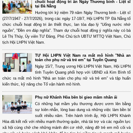
chuỗi hoạt động tri ân Ngày Thương binh - Liệt sĩ
tại Đà Nẵng
Hướng tới kỷ niệm 79 năm Ngày Thương binh - Liệt sĩ
(27/7/1947 - 27/7/2026), trong các ngày 17-18/7, Hội LHPN TP Đà Nẵng tổ
chức chuỗi hoạt động tri ân thiết thực, lan tỏa đạo lý “Uống nước nhớ
nguồn”, "Đền ơn đáp nghĩa". Tham dự chuỗi hoạt động ý nghĩa này có bà
Lê Thị Thủy, Ủy viên TƯ Đảng, Phó Chủ tịch UBTƯ MTTQ Việt Nam, Chủ
tịch Hội LHPN Việt Nam.
TƯ Hội LHPN Việt Nam ra mắt mô hình "Nhà an
toàn cho phụ nữ và trẻ em" tại Tuyên Quang
Ngày 15/7, Trung ương Hội LHPN Việt Nam, Hội LHPN
tỉnh Tuyên Quang phối hợp với UBND xã Kim Bình tổ
chức ra mắt mô hình “Nhà an toàn cho phụ nữ và trẻ em” và tập huấn
kiến thức, kỹ năng cho Tổ vận hành mô hình.
Phụ nữ Khánh Hòa bền bỉ gieo mầm nhân ái
Có những hạt mầm yêu thương được ươm lên bằng
sự kiên nhẫn, lòng bao dung và những việc làm bền bỉ
suốt nhiều năm. Trên hành trình ấy, Hội LHPN Khánh
Hòa đã kết nối với nhiều mạnh thường quân, nhà tài trợ và các nguồn lực
xã hội cùng chở che những mảnh đời cơ nhỡ, nâng đỡ trẻ em mồ côi và