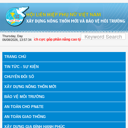
Skip to Content
Thursday, Day
i LHPN Thọ Xuân tích cực góp phần nâng cao tỷ lệ người dân tham gia bảo hiểm 
06/08/2026
,
13:57:34
TRANG CHỦ
TIN TỨC - SỰ KIỆN
CHUYỂN ĐỔI SỐ
XÂY DỰNG NÔNG THÔN MỚI
BẢO VỆ MÔI TRƯỜNG
AN TOÀN CHO PN&TE
AN TOÀN GIAO THÔNG
XÂY DỰNG GIA ĐÌNH HẠNH PHÚC