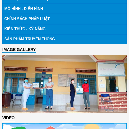
MÔ HÌNH - ĐIỂN HÌNH
CHÍNH SÁCH PHÁP LUẬT
KIẾN THỨC - KỸ NĂNG
SẢN PHẨM TRUYỀN THÔNG
IMAGE GALLERY
VIDEO