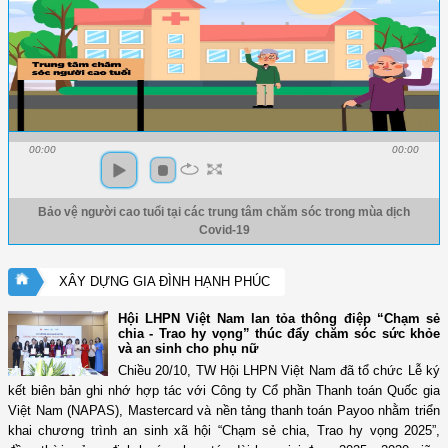
00:00
00:00
Bảo vệ người cao tuổi tại các trung tâm chăm sóc trong mùa dịch
Covid-19
XÂY DỰNG GIA ĐÌNH HẠNH PHÚC
Hội LHPN Việt Nam lan tỏa thông điệp “Chạm sẻ
chia - Trao hy vọng” thúc đẩy chăm sóc sức khỏe
và an sinh cho phụ nữ
Chiều 20/10, TW Hội LHPN Việt Nam đã tổ chức Lễ ký
kết biên bản ghi nhớ hợp tác với Công ty Cổ phần Thanh toán Quốc gia
Việt Nam (NAPAS), Mastercard và nền tảng thanh toán Payoo nhằm triển
khai chương trình an sinh xã hội “Chạm sẻ chia, Trao hy vọng 2025”,