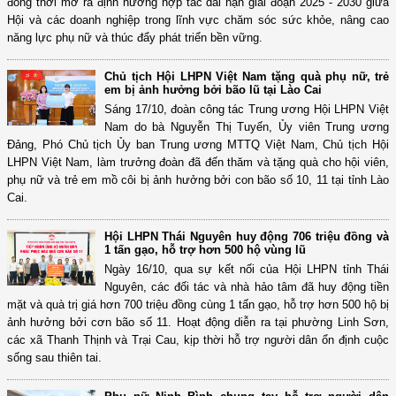
đồng thời mở ra định hướng hợp tác dài hạn giai đoạn 2025 - 2030 giữa
Hội và các doanh nghiệp trong lĩnh vực chăm sóc sức khỏe, nâng cao
năng lực phụ nữ và thúc đẩy phát triển bền vững.
Chủ tịch Hội LHPN Việt Nam tặng quà phụ nữ, trẻ
em bị ảnh hưởng bởi bão lũ tại Lào Cai
Sáng 17/10, đoàn công tác Trung ương Hội LHPN Việt
Nam do bà Nguyễn Thị Tuyến, Ủy viên Trung ương
Đảng, Phó Chủ tịch Ủy ban Trung ương MTTQ Việt Nam, Chủ tịch Hội
LHPN Việt Nam, làm trưởng đoàn đã đến thăm và tặng quà cho hội viên,
phụ nữ và trẻ em mồ côi bị ảnh hưởng bởi con bão số 10, 11 tại tỉnh Lào
Cai.
Hội LHPN Thái Nguyên huy động 706 triệu đồng và
1 tấn gạo, hỗ trợ hơn 500 hộ vùng lũ
Ngày 16/10, qua sự kết nối của Hội LHPN tỉnh Thái
Nguyên, các đối tác và nhà hảo tâm đã huy động tiền
mặt và quà trị giá hơn 700 triệu đồng cùng 1 tấn gạo, hỗ trợ hơn 500 hộ bị
ảnh hưởng bởi cơn bão số 11. Hoạt động diễn ra tại phường Linh Sơn,
các xã Thanh Thịnh và Trại Cau, kịp thời hỗ trợ người dân ổn định cuộc
sống sau thiên tai.