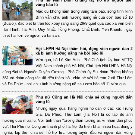
Phụ nữ Ninh Bình chung tay hỗ trợ người dân
vùng bão lũ
Mặc dù không nằm trong vùng tâm bão, song tỉnh Ninh
Bình vẫn chịu ảnh hưởng nặng nề của cơn bão số 10
(Bualoi), đặc biệt là trận lốc xoáy rạng sáng 29/9 quét qua các xã ven biển
Hải Thịnh, Hải Anh, Quỹ Nhất, Hồng Phong, Chất Bình, Yên Khánh... gây
thiệt hại lớn về người và tài sản.
Hội LHPN Hà Nội thăm hỏi, động viên người dân 2
xã bị ảnh hưởng nặng nề bởi bão lũ
Vừa qua, bà Lê Kim Anh - Phó Chủ tịch Ủy ban MTTQ
Việt Nam thành phố Hà Nội, Chủ tịch Hội LHPN Hà Nội
cùng Đại tá Nguyễn Duyên Cương - Phó Chính ủy Sư đoàn Phòng không
361 và đoàn công tác đã đến thăm hỏi, chia sẻ với bà con 2 xã Thư Lâm
và Đa Phúc - nơi chịu ảnh hưởng nặng nề sau cơn bão số 11 vừa qua.
Phụ nữ Công an Hà Nội chia sẻ cùng người dân
vùng lũ
Những ngày qua, hàng nghìn hộ dân ở các xã: Trung
Giã, Đa Phúc, Thư Lâm (Hà Nội) bị cô lập do ảnh
hưởng của mưa lũ. Với tinh thần “tương thân tương ái, vì nhân dân phục
vụ”, Hội Phụ nữ Công an thành phố Hà Nội đã triển khai nhiều hoạt động ý
nghĩa, kịp thời chia sẻ, hỗ trợ lực lượng tuyến đầu và người dân vùng