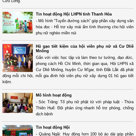
Cửu Long.
Tin hoạt động Hội LHPN tỉnh Thanh Hóa
- Mô hình “Tuyến đường sách” góp phần xây dựng văn
hóa đọc - Hỗ trợ xây mái ấm tình thương cho hội viên
phụ nữ nghèo miền núi
Hũ gạo tiết kiệm của hội viên phụ nữ xã Cư Dliê
Mnông
Gắn với việc học tập và làm theo tư tưởng, đạo đức,
phong cách Hồ Chí Minh, thời gian qua, Hội LHPN xã
Cư Dliê Mnông, huyện Cư M'gar, tỉnh Đắk Lắk đã phát
động mỗi chi hội, mỗi gia đình hội viên phụ nữ xây dựng 01 hũ gạo tiết
kiệm.
Mô hình hoạt động
- Sóc Trăng: Tổ phụ nữ phật tử với pháp luật - Thừa
Thiên Huế: Đội phản ứng nhanh hỗ trợ phòng, chống
dịch bệnh
Tin hoạt động Hội
- Quảng Ngãi: Huy động hơn 100 bộ áo dài góp phần