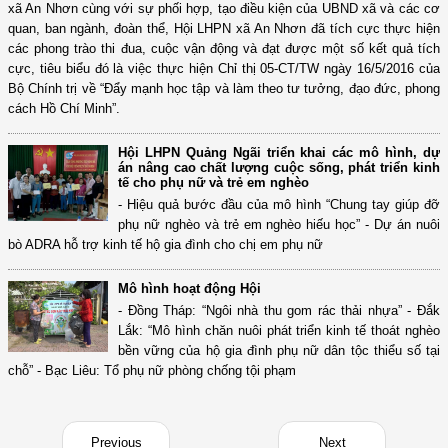
xã An Nhơn cùng với sự phối hợp, tạo điều kiện của UBND xã và các cơ
quan, ban ngành, đoàn thể, Hội LHPN xã An Nhơn đã tích cực thực hiện
các phong trào thi đua, cuộc vận động và đạt được một số kết quả tích
cực, tiêu biểu đó là việc thực hiện Chỉ thị 05-CT/TW ngày 16/5/2016 của
Bộ Chính trị về “Đẩy mạnh học tập và làm theo tư tưởng, đạo đức, phong
cách Hồ Chí Minh”.
Hội LHPN Quảng Ngãi triển khai các mô hình, dự
án nâng cao chất lượng cuộc sống, phát triển kinh
tế cho phụ nữ và trẻ em nghèo
- Hiệu quả bước đầu của mô hình “Chung tay giúp đỡ
phụ nữ nghèo và trẻ em nghèo hiếu học” - Dự án nuôi
bò ADRA hỗ trợ kinh tế hộ gia đình cho chị em phụ nữ
Mô hình hoạt động Hội
- Đồng Tháp: “Ngôi nhà thu gom rác thải nhựa” - Đắk
Lắk: “Mô hình chăn nuôi phát triển kinh tế thoát nghèo
bền vững của hộ gia đình phụ nữ dân tộc thiểu số tại
chỗ” - Bạc Liêu: Tổ phụ nữ phòng chống tội phạm
Previous
Next