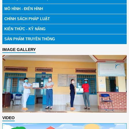
MÔ HÌNH - ĐIỂN HÌNH
CHÍNH SÁCH PHÁP LUẬT
KIẾN THỨC - KỸ NĂNG
SẢN PHẨM TRUYỀN THÔNG
IMAGE GALLERY
VIDEO