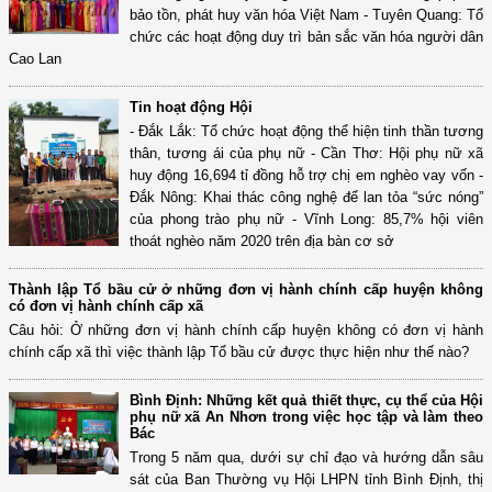
bảo tồn, phát huy văn hóa Việt Nam - Tuyên Quang: Tổ
chức các hoạt động duy trì bản sắc văn hóa người dân
Cao Lan
Tin hoạt động Hội
- Đắk Lắk: Tổ chức hoạt động thể hiện tinh thần tương
thân, tương ái của phụ nữ - Cần Thơ: Hội phụ nữ xã
huy động 16,694 tỉ đồng hỗ trợ chị em nghèo vay vốn -
Đắk Nông: Khai thác công nghệ để lan tỏa “sức nóng”
của phong trào phụ nữ - Vĩnh Long: 85,7% hội viên
thoát nghèo năm 2020 trên địa bàn cơ sở
Thành lập Tổ bầu cử ở những đơn vị hành chính cấp huyện không
có đơn vị hành chính cấp xã
Câu hỏi: Ở những đơn vị hành chính cấp huyện không có đơn vị hành
chính cấp xã thì việc thành lập Tổ bầu cử được thực hiện như thế nào?
Bình Định: Những kết quả thiết thực, cụ thể của Hội
phụ nữ xã An Nhơn trong việc học tập và làm theo
Bác
Trong 5 năm qua, dưới sự chỉ đạo và hướng dẫn sâu
sát của Ban Thường vụ Hội LHPN tỉnh Bình Định, thị