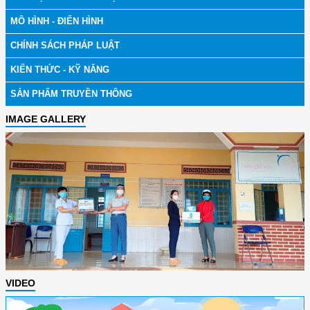
MÔ HÌNH - ĐIỂN HÌNH
CHÍNH SÁCH PHÁP LUẬT
KIẾN THỨC - KỸ NĂNG
SẢN PHẨM TRUYỀN THÔNG
IMAGE GALLERY
VIDEO