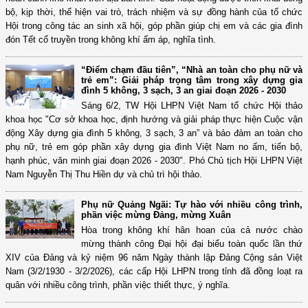
bộ, kịp thời, thể hiện vai trò, trách nhiệm và sự đồng hành của tổ chức
Hội trong công tác an sinh xã hội, góp phần giúp chị em và các gia đình
đón Tết cổ truyền trong không khí ấm áp, nghĩa tình.
“Điểm chạm đầu tiên”, “Nhà an toàn cho phụ nữ và
trẻ em”: Giải pháp trọng tâm trong xây dựng gia
đình 5 không, 3 sạch, 3 an giai đoạn 2026 - 2030
Sáng 6/2, TW Hội LHPN Việt Nam tổ chức Hội thảo
khoa học "Cơ sở khoa học, định hướng và giải pháp thực hiện Cuộc vận
động Xây dựng gia đình 5 không, 3 sạch, 3 an” và bảo đảm an toàn cho
phụ nữ, trẻ em góp phần xây dựng gia đình Việt Nam no ấm, tiến bộ,
hạnh phúc, văn minh giai đoạn 2026 - 2030". Phó Chủ tịch Hội LHPN Việt
Nam Nguyễn Thị Thu Hiền dự và chủ trì hội thảo.
Phụ nữ Quảng Ngãi: Tự hào với nhiều công trình,
phần việc mừng Đảng, mừng Xuân
Hòa trong không khí hân hoan của cả nước chào
mừng thành công Đại hội đại biểu toàn quốc lần thứ
XIV của Đảng và kỷ niệm 96 năm Ngày thành lập Đảng Cộng sản Việt
Nam (3/2/1930 - 3/2/2026), các cấp Hội LHPN trong tỉnh đã đồng loạt ra
quân với nhiều công trình, phần việc thiết thực, ý nghĩa.