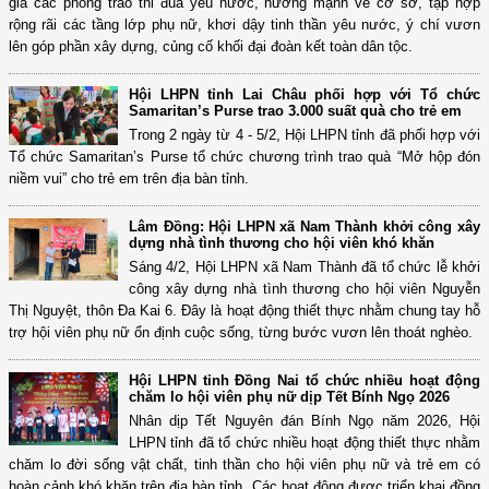
gia các phong trào thi đua yêu nước, hướng mạnh về cơ sở, tập hợp
rộng rãi các tầng lớp phụ nữ, khơi dậy tinh thần yêu nước, ý chí vươn
lên góp phần xây dựng, củng cố khối đại đoàn kết toàn dân tộc.
Hội LHPN tỉnh Lai Châu phối hợp với Tổ chức
Samaritan’s Purse trao 3.000 suất quà cho trẻ em
Trong 2 ngày từ 4 - 5/2, Hội LHPN tỉnh đã phối hợp với
Tổ chức Samaritan’s Purse tổ chức chương trình trao quà “Mở hộp đón
niềm vui” cho trẻ em trên địa bàn tỉnh.
Lâm Đồng: Hội LHPN xã Nam Thành khởi công xây
dựng nhà tình thương cho hội viên khó khăn
Sáng 4/2, Hội LHPN xã Nam Thành đã tổ chức lễ khởi
công xây dựng nhà tình thương cho hội viên Nguyễn
Thị Nguyệt, thôn Đa Kai 6. Đây là hoạt động thiết thực nhằm chung tay hỗ
trợ hội viên phụ nữ ổn định cuộc sống, từng bước vươn lên thoát nghèo.
Hội LHPN tỉnh Đồng Nai tổ chức nhiều hoạt động
chăm lo hội viên phụ nữ dịp Tết Bính Ngọ 2026
Nhân dịp Tết Nguyên đán Bính Ngọ năm 2026, Hội
LHPN tỉnh đã tổ chức nhiều hoạt động thiết thực nhằm
chăm lo đời sống vật chất, tinh thần cho hội viên phụ nữ và trẻ em có
hoàn cảnh khó khăn trên địa bàn tỉnh. Các hoạt động được triển khai đồng