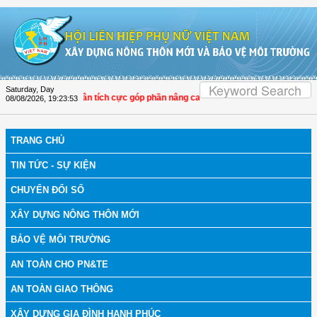
Skip to Content
Saturday, Day
 Hội LHPN Thọ Xuân tích cực góp phần nâng cao tỷ lệ người dân tham gia bảo h
08/08/2026
,
19:23:53
TRANG CHỦ
TIN TỨC - SỰ KIỆN
CHUYỂN ĐỔI SỐ
XÂY DỰNG NÔNG THÔN MỚI
BẢO VỆ MÔI TRƯỜNG
AN TOÀN CHO PN&TE
AN TOÀN GIAO THÔNG
XÂY DỰNG GIA ĐÌNH HẠNH PHÚC