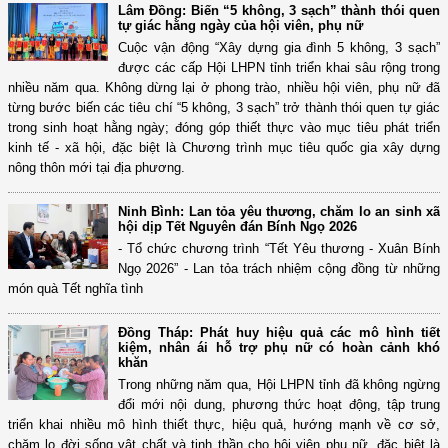
Lâm Đồng: Biến “5 không, 3 sạch” thành thói quen
tự giác hằng ngày của hội viên, phụ nữ
Cuộc vận động “Xây dựng gia đình 5 không, 3 sạch”
được các cấp Hội LHPN tỉnh triển khai sâu rộng trong
nhiều năm qua. Không dừng lại ở phong trào, nhiều hội viên, phụ nữ đã
từng bước biến các tiêu chí “5 không, 3 sạch” trở thành thói quen tự giác
trong sinh hoạt hằng ngày; đóng góp thiết thực vào mục tiêu phát triển
kinh tế - xã hội, đặc biệt là Chương trình mục tiêu quốc gia xây dựng
nông thôn mới tại địa phương.
Ninh Bình: Lan tỏa yêu thương, chăm lo an sinh xã
hội dịp Tết Nguyên đán Bính Ngọ 2026
- Tổ chức chương trình “Tết Yêu thương - Xuân Bính
Ngọ 2026” - Lan tỏa trách nhiệm cộng đồng từ những
món quà Tết nghĩa tình
Đồng Tháp: Phát huy hiệu quả các mô hình tiết
kiệm, nhân ái hỗ trợ phụ nữ có hoàn cảnh khó
khăn
Trong những năm qua, Hội LHPN tỉnh đã không ngừng
đổi mới nội dung, phương thức hoạt động, tập trung
triển khai nhiều mô hình thiết thực, hiệu quả, hướng mạnh về cơ sở,
chăm lo đời sống vật chất và tinh thần cho hội viên phụ nữ, đặc biệt là