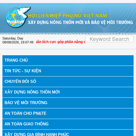
Skip to Content
Saturday, Day
: Hội LHPN Thọ Xuân tích cực góp phần nâng cao tỷ lệ người dân tham gia bảo 
08/08/2026
,
19:07:50
TRANG CHỦ
TIN TỨC - SỰ KIỆN
CHUYỂN ĐỔI SỐ
XÂY DỰNG NÔNG THÔN MỚI
BẢO VỆ MÔI TRƯỜNG
AN TOÀN CHO PN&TE
AN TOÀN GIAO THÔNG
XÂY DỰNG GIA ĐÌNH HẠNH PHÚC