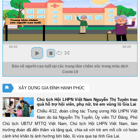
00:00
00:00
Bảo vệ người cao tuổi tại các trung tâm chăm sóc trong mùa dịch
Covid-19
XÂY DỰNG GIA ĐÌNH HẠNH PHÚC
Chủ tịch Hội LHPN Việt Nam Nguyễn Thị Tuyến trao
quà hỗ trợ hội viên, phụ nữ, trẻ em vùng lũ Gia Lai
Chiều 4/12, đoàn công tác Trung ương Hội LHPN Việt
Nam do bà Nguyễn Thị Tuyến, Ủy viên TƯ Đảng, Phó
Chủ tịch UBTƯ MTTQ Việt Nam, Chủ tịch Hội LHPN Việt Nam, làm
trưởng đoàn đã đến thăm và tặng quà, chia sẻ với trẻ em mồ côi có hoàn
cảnh khó khăn bị ảnh hưởng bởi bão, lũ vừa qua tại tỉnh Gia Lai.