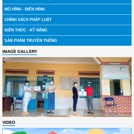
MÔ HÌNH - ĐIỂN HÌNH
CHÍNH SÁCH PHÁP LUẬT
KIẾN THỨC - KỸ NĂNG
SẢN PHẨM TRUYỀN THÔNG
IMAGE GALLERY
VIDEO