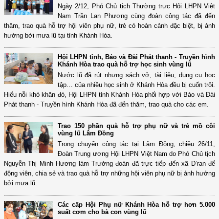
Ngày 2/12, Phó Chủ tịch Thường trực Hội LHPN Việt
Nam Trần Lan Phương cùng đoàn công tác đã đến
thăm, trao quà hỗ trợ hội viên phụ nữ, trẻ có hoàn cảnh đặc biệt, bị ảnh
hưởng bởi mưa lũ tại tỉnh Khánh Hòa.
Hội LHPN tỉnh, Báo và Đài Phát thanh - Truyền hình
Khánh Hòa trao quà hỗ trợ học sinh vùng lũ
Nước lũ đã rút nhưng sách vở, tài liệu, dụng cụ học
tập… của nhiều học sinh ở Khánh Hòa đều bị cuốn trôi.
Hiểu nỗi khó khăn đó, Hội LHPN tỉnh Khánh Hòa phối hợp với Báo và Đài
Phát thanh - Truyền hình Khánh Hòa đã đến thăm, trao quà cho các em.
Trao 150 phần quà hỗ trợ phụ nữ và trẻ mồ côi
vùng lũ Lâm Đồng
Trong chuyến công tác tại Lâm Đồng, chiều 26/11,
Đoàn Trung ương Hội LHPN Việt Nam do Phó Chủ tịch
Nguyễn Thị Minh Hương làm Trưởng đoàn đã trực tiếp đến xã D’ran để
động viên, chia sẻ và trao quà hỗ trợ những hội viên phụ nữ bị ảnh hưởng
bởi mưa lũ.
Các cấp Hội Phụ nữ Khánh Hòa hỗ trợ hơn 5.000
suất cơm cho bà con vùng lũ