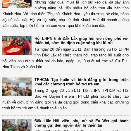
Những ngày qua, mưa lũ lịch sử kéo dài đã gây ảnh
hưởng nặng nề đến nhiều hộ dân trên địa bàn tỉnh
Khánh Hòa. Với tinh thần “Phụ nữ Khánh Hòa - yêu thương, sẻ chia, hành
động”, các cấp Hội và hội viên, phụ nữ tỉnh Khánh Hoà đã nhanh chóng
vào cuộc, kịp thời hỗ trợ bà con vượt qua khó khăn ban đầu.
Hội LHPN tỉnh Đắk Lắk giúp hội viên ứng phó với
thiên tai, sớm ổn định cuộc sống khi lũ rút
Từ ngày 20 đến ngày 23/11, Ban Thường vụ Hội LHPN
tỉnh Đắk Lắk tổ chức thăm hỏi, trao tặng 90 suất cho
hội viên phụ nữ bị thiệt hại do bão, ngập lụt, lũ quét tại các xã Cư Pui,
Hòa Thịnh và Xuân Lộc.
TPHCM: Tập huấn về bình đẳng giới trong triển
khai các chương trình hỗ trợ trẻ em
Trong 2 ngày 20 và 21/11, Hội LHPN TPHCM và Hội
Bảo vệ Quyền Trẻ em TPHCM phối hợp tổ chức tập
huấn về giới, bình đẳng giới và đa dạng giới trong triển khai các chương
trình hỗ trợ trẻ em và thanh thiếu niên.
Đắk Lắk: Hội viên, phụ nữ xã Ea Wer gói bánh
chưng gửi đến người dân bị thiên tai