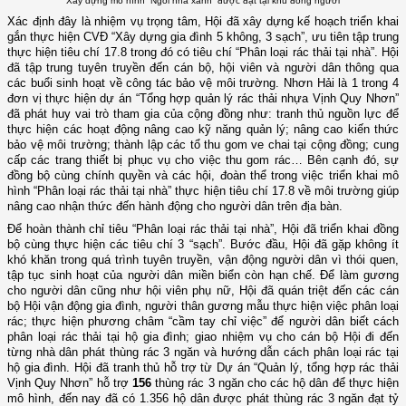
Xây dựng mô hình “Ngôi nhà xanh” được đặt tại khu đông người
Xác định đây là nhiệm vụ trọng tâm, Hội đã xây dựng kế hoạch triển khai
gắn thực hiện CVĐ “Xây dựng gia đình 5 không, 3 sạch”, ưu tiên tập trung
thực hiện tiêu chí 17.8 trong đó có tiêu chí “Phân loại rác thải tại nhà”. Hội
đã tập trung tuyên truyền đến cán bộ, hội viên và người dân thông qua
các buổi sinh hoạt về công tác bảo vệ môi trường. Nhơn Hải là 1 trong 4
đơn vị thực hiện dự án “Tổng hợp quản lý rác thải nhựa Vịnh Quy Nhơn”
đã phát huy vai trò tham gia của cộng đồng như: tranh thủ nguồn lực để
thực hiện các hoạt động nâng cao kỹ năng quản lý; nâng cao kiến thức
bảo vệ môi trường; thành lập các tổ thu gom ve chai tại cộng đồng; cung
cấp các trang thiết bị phục vụ cho việc thu gom rác… Bên cạnh đó, sự
đồng bộ cùng chính quyền và các hội, đoàn thể trong việc triển khai mô
hình “Phân loại rác thải tại nhà” thực hiện tiêu chí 17.8 về môi trường giúp
nâng cao nhận thức đến hành động cho người dân trên địa bàn.
Để hoàn thành chỉ tiêu “Phân loại rác thải tại nhà”, Hội đã triển khai đồng
bộ cùng thực hiện các tiêu chí 3 “sạch”. Bước đầu, Hội đã gặp không ít
khó khăn trong quá trình tuyên truyền, vận động người dân vì thói quen,
tập tục sinh hoạt của người dân miền biển còn hạn chế. Để làm gương
cho người dân cũng như hội viên phụ nữ, Hội đã quán triệt đến các cán
bộ Hội vận động gia đình, người thân gương mẫu thực hiện việc phân loại
rác; thực hiện phương châm “cầm tay chỉ việc” để người dân biết cách
phân loại rác thải tại hộ gia đình; giao nhiệm vụ cho cán bộ Hội đi đến
từng nhà dân phát thùng rác 3 ngăn và hướng dẫn cách phân loại rác tại
hộ gia đình. Hội đã tranh thủ hỗ trợ từ Dự án “Quản lý, tổng hợp rác thải
Vịnh Quy Nhơn” hỗ trợ
156
thùng rác 3 ngăn cho các hộ dân để thực hiện
mô hình, đến nay đã có 1.356 hộ dân được phát thùng rác 3 ngăn đạt tỷ