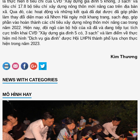
là thực hiện 8 tiêu chí của CVĐ “Xây dựng gia đình 5 không, 3 sạch” và
tiêu chí 17.8 bộ tiêu chí xây dựng nông thôn mới nâng cao trên địa bàn
xã. Qua đó, các hoạt động và những kết quả đã đạt được đã góp phần
làm thay đổi diện mạo xã Nhơn Hải ngày một khang trang, sạch đẹp, góp
phần vào hoàn thành các chỉ tiêu xây dựng nông thôn mới nâng cao trong
năm 2022. Hiện nay, đội ngũ cán bộ hội của xã đã và đang tiếp tục tích
cực triển khai CVĐ “Xây dựng gia đình 5 có, 3 sạch” và làm điểm về thực
hiện mô hình “Dịch vụ gia đình” được Hội LHPN thành phố lựa chọn thực
hiện trong năm 2023.
Kim Thương
NEWS WITH CATEGORIES
MÔ HÌNH HAY