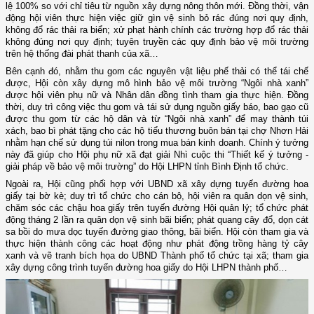
lệ 100% so với chỉ tiêu từ nguồn xây dựng nông thôn mới. Đồng thời, vận
động hội viên thực hiện việc giữ gìn vệ sinh bỏ rác đúng nơi quy định,
không đổ rác thải ra biển; xử phạt hành chính các trường hợp đổ rác thải
không đúng nơi quy định; tuyên truyền các quy định bảo vệ môi trường
trên hệ thống đài phát thanh của xã…
Bên cạnh đó, nhằm thu gom các nguyên vật liệu phế thải có thể tái chế
được, Hội còn xây dựng mô hình bảo vệ môi trường “Ngôi nhà xanh”
được hội viên phụ nữ và Nhân dân đồng tình tham gia thực hiện. Đồng
thời, duy trì công việc thu gom và tái sử dụng nguồn giấy báo, bao gạo cũ
được thu gom từ các hộ dân và từ “Ngôi nhà xanh” để may thành túi
xách, bao bì phát tặng cho các hộ tiểu thương buôn bán tại chợ Nhơn Hải
nhằm hạn chế sử dụng túi nilon trong mua bán kinh doanh. Chính ý tưởng
này đã giúp cho Hội phụ nữ xã đạt giải Nhì cuộc thi “Thiết kế ý tưởng -
giải pháp về bảo vệ môi trường” do Hội LHPN tỉnh Bình Định tổ chức.
Ngoài ra, Hội cũng phối hợp với UBND xã xây dựng tuyến đường hoa
giấy tại bờ kè; duy trì tổ chức cho cán bộ, hội viên ra quân dọn vệ sinh,
chăm sóc các chậu hoa giấy trên tuyến đường Hội quản lý; tổ chức phát
động tháng 2 lần ra quân dọn vệ sinh bãi biển; phát quang cây đổ, dọn cát
sa bồi do mưa dọc tuyến đường giao thông, bãi biển. Hội còn tham gia và
thực hiện thành công các hoạt động như phát động trồng hàng tỷ cây
xanh và vẽ tranh bích họa do UBND Thành phố tổ chức tại xã; tham gia
xây dựng công trình tuyến đường hoa giấy do Hội LHPN thành phố…