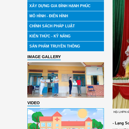
XÂY DỰNG GIA ĐÌNH HẠNH PHÚC
MÔ HÌNH - ĐIỂN HÌNH
CHÍNH SÁCH PHÁP LUẬT
KIẾN THỨC - KỸ NĂNG
SẢN PHẨM TRUYỀN THÔNG
IMAGE GALLERY
VIDEO
Hội LHPN tỉ
- Lạng S