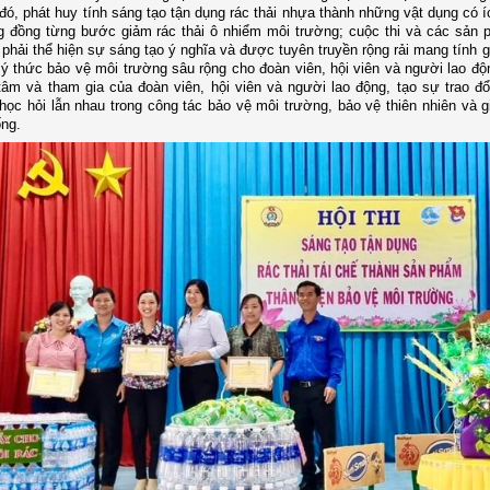
đó, p
hát huy tính sáng tạo tận dụng rác thải nhựa thành những vật dụng có í
g đồng từng bước giảm rác thải ô nhiểm môi trường
; c
uộc thi và các sản
i phải thể hiện sự sáng tạo ý nghĩa và được tuyên truyền rộng rải mang tính 
ý thức bảo vệ môi trường sâu rộng cho đoàn viên, hội viên và người lao độ
âm và tham gia của đoàn viên, hội viên và người lao động, tạo sự trao đổi
 học hỏi lẫn nhau trong công tác bảo vệ môi trường, bảo vệ thiên nhiên và g
ng.