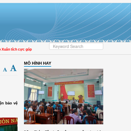
 tích cực góp phần nâng cao tỷ lệ người dân tham gia bảo hiểm y tế
MÔ HÌNH HAY
iện bảo vệ