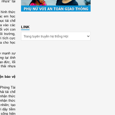
ải nhựa"
tại
hình thức
các em học
hục tái chế
ia vào các
LINK
i với con
ôi trường,
i tích cực
ựa
cho
học
ẩy mạnh sự
g tại tỉnh
o đức, lối
 thải nhựa
iện bảo vệ
Phòng Tài
ải tái chế
 nhận thức
nhận thức
 nhiên
; tạ
o
i dậy tiềm
 sống hiện