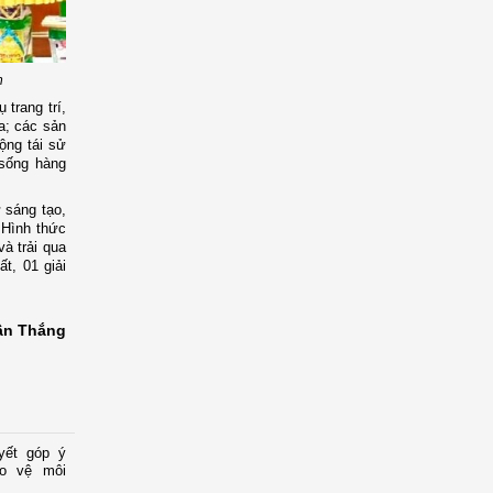
h
 trang trí,
a; c
ác sản
ộng tái sử
 sống hàng
 sáng tạo,
 Hình thức
và t
rải qua
t, 01 giải
ần Thắng
yết góp ý
ảo vệ môi