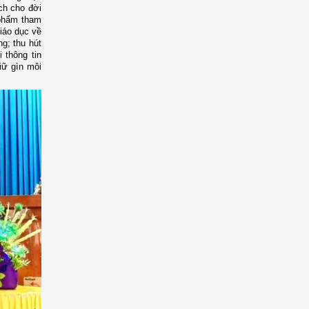
ch cho đời
 phẩm tham
giáo dục về
ng
; t
hu hút
 thông tin
iữ gìn môi