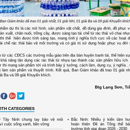
Ban Giám khảo đã trao 01 giải nhất, 01 giải Nhì, 01 giải Ba và 09 giải Khuyến khíc
phẩm dự thi là các mô hình, sản phẩm vật chất, đồ dùng gia đình, đồ phục vụ
ản xuất, chăn nuôi, trồng cây, được sáng tạo tái chế từ rác thải vỏ chai nhự
hi thể hiện được tính sáng tạo, mang tính ý nghĩa tích cực về các hoạt đ
ái chế rác thải bảo vệ môi trường và có giá trị sử dụng hoặc phục vụ đời
n từ các CĐCS các trường mẫu giáo trên địa bàn huyện tranh tài, thể hiện sự
 khả năng tận dụng các rác thải từ nhựa tạo thành các sản phẩm hữu ích.
ự thi mang sản phẩm tới và trình bày ý tưởng, cách làm, dụng cụ, ý nghĩa…
i làm sản phẩm và thuyết trình. Kết quả, Ban Giám khảo đã trao 01 giải nhấ
iải Ba và 09 giải Khuyến khích.
Btg Lạng Sơn, Tr
ITH CATEGORIES
 Tây Ninh chung tay bảo vệ môi
Bắc Ninh: Nhiều ý kiến tâm hu
vì cuộc sống xanh, bền vững
hoàn thiện Đề án Tổng thể b
trường tỉnh giai đoạn 2026 - 2030