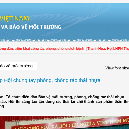
n, triển khai công tác phòng, chống dịch bệnh
| Thanh Hóa: Hội LHPN Thọ Xuân
ảo vệ môi trường
View font size
p Hội chung tay phòng, chống rác thải nhựa
ơn: Tổ chức diễn đàn Bảo vệ môi trường, phòng, chống rác thải nhựa
háp: Hội thi sáng tạo tận dụng rác thải tái chế thành sản phẩm thân th
ng