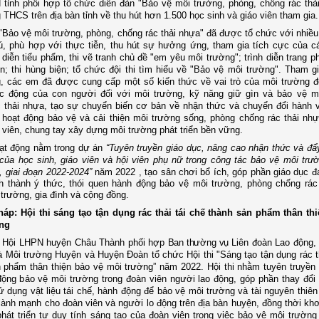
 tỉnh phối hợp tổ chức
diễn đàn "Bảo vệ môi trường, phòng, chống rác th
 THCS trên địa bàn tỉnh về thu hút hơn 1.500 học sinh và giáo viên tham gia.
"Bảo vệ môi trường, phòng, chống rác thải nhựa" đã được tổ chức với nhiều 
́, phù hợp với thực tiễn, thu hút sự hưởng ứng, tham gia tích cực của 
 diễn tiểu phẩm, thi vẽ tranh chủ đề "em yêu môi trường"; trình diễn trang p
lon; thi hùng biện; tổ chức đội thi tìm hiểu về "Bảo vệ môi trường". Tham g
, các em đã được cung cấp một số kiến thức về vai trò của môi trường đố
́c động của con người đối với môi trường, kỹ năng giữ gìn và bảo vệ m
c thải nhựa,
tạo sự chuyển biến cơ bản về nhận thức và chuyển đổi hành v
 hoạt động bảo vệ và cải thiện môi trường sống,
phòng chống rác thải nh
o viên, chung tay
xây dựng môi trường phát triển bền vững
.
oạt động nằm trong dự án
“Tuyên truyền giáo dục, nâng cao nhận thức và đ
của học sinh, giáo viên và hội viên phụ nữ trong công tác bảo vệ môi trườn
 giai đoạn 2022-2024”
năm 2022
, tạo sân chơi bổ ích, góp phần giáo dục đạ
h thành ý thức, thói quen hành động bảo vệ môi trường, phòng chống rác
 trường, gia đình và cộng đồng.
Tháp:
Hội thi sáng tạo tận dụng rác thải tái chế thành sản phẩm thân th
ng
do Hội LHPN huyện Châu Thành phối hợp
Ban thường vụ
Liên đoàn Lao động
,
à Môi trường Huyện
và
Huyện Đoàn tổ chức Hội thi "Sáng tạo tận dụng rác th
 phẩm thân thiện bảo vệ môi trường
”
năm 2022
.
Hội thi n
hằm tuyên truyền
động b
ả
o vệ môi
trường
trong đoàn viên người lao động, góp phần thay đổ
i
ử dụng vật liệu tái chế, hành động để bảo vệ môi trường và tài nguyên thiên
lành mạnh cho đoàn viên và người lo động trên đ
ị
a bàn huyện, đồng thời khơ
hát triển tư duy tính sáng tạo của đoàn viên trong việc bảo vệ môi trường