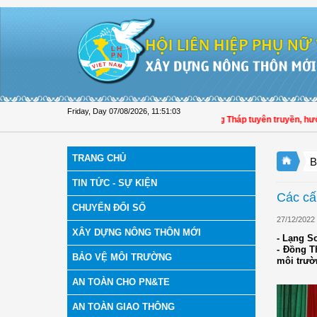
Skip to Content
Friday, Day 07/08/2026
,
11:51:04
Hội LHPN tỉnh Đồng Tháp tuyên truyền, hướng dẫ
TRANG CHỦ
B
TIN TỨC - SỰ KIỆN
Các cấ
CHUYỂN ĐỔI SỐ
27/12/2022
XÂY DỰNG NÔNG THÔN MỚI
- Lạng S
- Đồng T
BẢO VỆ MÔI TRƯỜNG
môi trườ
AN TOÀN CHO PN&TE
AN TOÀN GIAO THÔNG