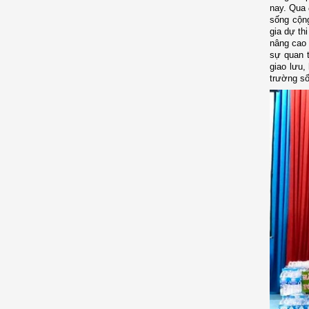
nay.
Qua 
sống cộn
gia dự th
nâng cao 
sự quan t
giao lưu,
trường số