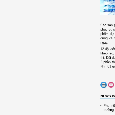
Các s
ản 
phục vụ s
phẩm dự t
dụng và t
ngày.
12 đội đế
khéo léo,
thi
,
Đội d
2 phần th
Nhì, 01 g
NEWS W
Phụ nữ
trường 