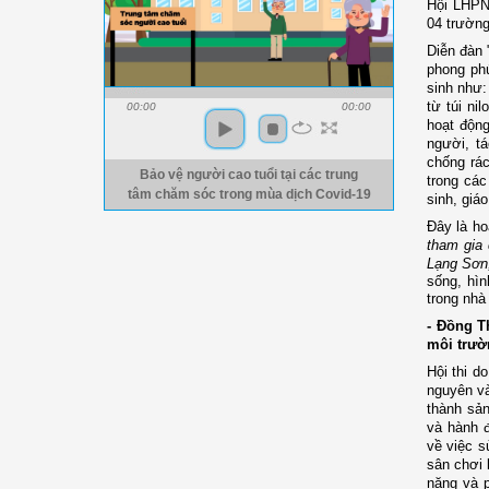
Hội LHPN
04 trường
Diễn đàn 
phong phu
sinh như:
từ túi ni
00:00
00:00
hoạt động
người, ta
chống rá
Bảo vệ người cao tuổi tại các trung
trong các
tâm chăm sóc trong mùa dịch Covid-19
sinh, giá
Đây là h
tham gia 
Lạng Sơn,
sống, hìn
trong nhà
- Đồng 
môi trườ
Hội thi 
nguyên v
thành sản
và hành 
về việc s
sân chơi 
năng và p