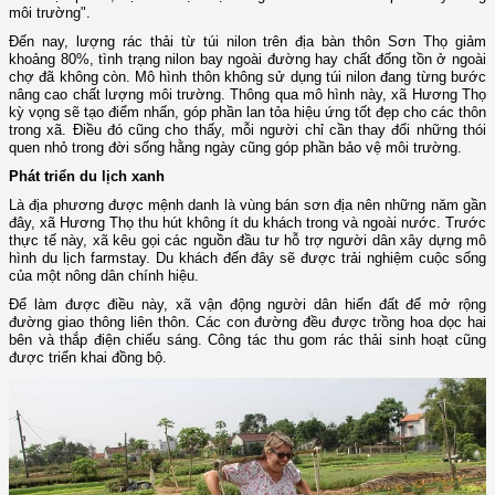
môi trường".
Đến nay, lượng rác thải từ túi nilon trên địa bàn thôn Sơn Thọ giảm
khoảng 80%, tình trạng nilon bay ngoài đường hay chất đống tồn ở ngoài
chợ đã không còn. Mô hình thôn không sử dụng túi nilon đang từng bước
nâng cao chất lượng môi trường. Thông qua mô hình này, xã Hương Thọ
kỳ vọng sẽ tạo điểm nhấn, góp phần lan tỏa hiệu ứng tốt đẹp cho các thôn
trong xã. Điều đó cũng cho thấy, mỗi người chỉ cần thay đổi những thói
quen nhỏ trong đời sống hằng ngày cũng góp phần bảo vệ môi trường.
Phát triển du lịch xanh
Là địa phương được mệnh danh là vùng bán sơn địa nên những năm gần
đây, xã Hương Thọ thu hút không ít du khách trong và ngoài nước. Trước
thực tế này, xã kêu gọi các nguồn đầu tư hỗ trợ người dân xây dựng mô
hình du lịch farmstay. Du khách đến đây sẽ được trải nghiệm cuộc sống
của một nông dân chính hiệu.
Để làm được điều này, xã vận động người dân hiến đất để mở rộng
đường giao thông liên thôn. Các con đường đều được trồng hoa dọc hai
bên và thắp điện chiếu sáng. Công tác thu gom rác thải sinh hoạt cũng
được triển khai đồng bộ.