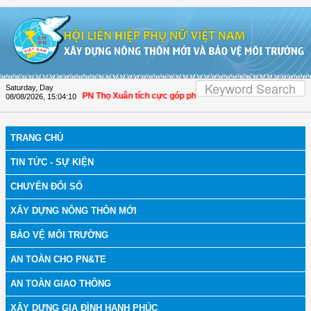
Skip to Content
Saturday, Day
hanh Hóa: Hội LHPN Thọ Xuân tích cực góp phần nâng cao tỷ lệ người dân tham 
08/08/2026
,
15:04:10
TRANG CHỦ
TIN TỨC - SỰ KIỆN
CHUYỂN ĐỔI SỐ
XÂY DỰNG NÔNG THÔN MỚI
BẢO VỆ MÔI TRƯỜNG
AN TOÀN CHO PN&TE
AN TOÀN GIAO THÔNG
XÂY DỰNG GIA ĐÌNH HẠNH PHÚC