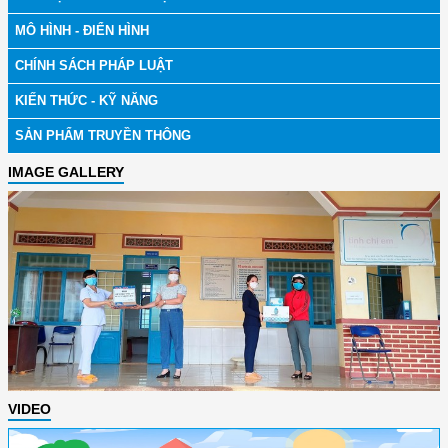
MÔ HÌNH - ĐIỂN HÌNH
CHÍNH SÁCH PHÁP LUẬT
KIẾN THỨC - KỸ NĂNG
SẢN PHẨM TRUYỀN THÔNG
IMAGE GALLERY
VIDEO