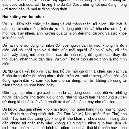
vào cuộc tích cực, xã Hương Thọ đã đạt được những kết quả đáng mong
đợi trong bảo vệ môi trường nông thôn.
Nói không với túi nilon
Với ưu điểm bền chắc, tiện dụng và giá thành thấp, túi nilon, đặc biệt là
các loại túi siêu mỏng hiện được sử dụng phổ biến và hầu như có mặt ở
mọi nơi. Tuy nhiên, ảnh hưởng của túi nilon đến môi trường và sức khỏe
là không nhỏ.
Để hạn chế sử dụng túi nilon đối với người dân là việc không hề đơn
giản, đòi hỏi thời gian và ý thức của mỗi người. Chính vì vậy, xã tiến
hành xây dựng mô hình điểm, sau đó nhân rộng để người dân thay đổi
thói quen, nhận thức dần dần. Và Sơn Thọ là thôn được chọn là mô hình
điểm.
UBND xã đã kết hợp với các hội, hỗ trợ mỗi gia đình 1 chiếc giỏ xách và
5 hộp đựng thức ăn bằng nhựa thân thiện với môi trường, đồng thời vận
động người dân ký cam kết hạn chế sử dụng, tiến tới không sử dụng túi
nilon trong sinh hoạt hằng ngày.
Đến nay, hộp nhựa, giỏ xách chính là vật dụng quen thuộc đối với những
người dân Sơn Thọ trong lúc đi chợ. Những người bán hàng cũng ưu tiên
sử dụng lá chuối khô và lá chuối tươi để gói hàng thay cho túi nilon.
Dù bước đầu gặp nhiều khó khăn trong thói quen hằng ngày nhưng người
dân đều hưởng ứng nhiệt tình. Chị Tôn Nữ Mỹ Nga (thôn Sơn Thọ) cho
biết: "Tuy ban đầu cũng gặp không ít khó khăn vì chưa quen, nhưng dần
dần chúng tôi nhận thấy việc không sử dụng túi nilon giúp bảo đảm vệ
sinh thực phẩm, hạn chế bệnh tật cũng như chất thải khó phân hủy trong