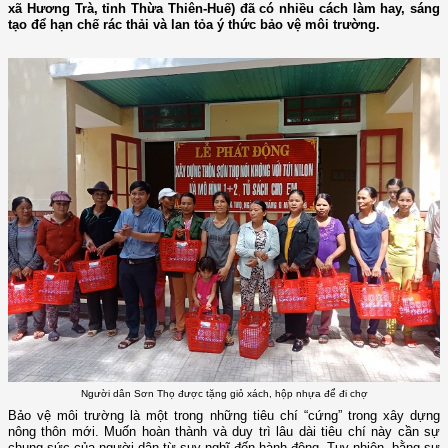
xã Hương Trà, tỉnh Thừa Thiên-Huế) đã có nhiều cách làm hay, sáng
tạo để hạn chế rác thải và lan tỏa ý thức bảo vệ môi trường.
Người dân Sơn Thọ được tặng giỏ xách, hộp nhựa để đi chợ
Bảo vệ môi trường là một trong những tiêu chí “cứng” trong xây dựng
nông thôn mới. Muốn hoàn thành và duy trì lâu dài tiêu chí này cần sự
chung sức của người dân từ suy nghĩ đến hành động. Tuy nhiên, bằng sự