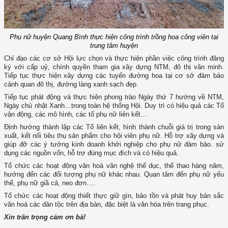
Phụ nữ huyện Quang Bình thực hiện công trình trồng hoa công viên tại
trung tâm huyện
Chỉ đạo các cơ sở Hội lực chọn và thực hiện phần việc công trình đăng
ký với cấp uỷ, chính quyền tham gia xây dựng NTM, đô thị văn minh.
Tiếp tục thực hiện xây dựng các tuyến đường hoa tại cơ sở đảm bảo
cảnh quan đô thị, đường làng xanh sạch đẹp.
Tiếp tục phát động và thực hiện phong trào Ngày thứ 7 hướng về NTM,
Ngày chủ nhật Xanh…trong toàn hệ thống Hội. Duy trì có hiệu quả các Tổ
vận động, các mô hình, các tổ phụ nữ liên kết…
Định hướng thành lập các Tổ liên kết, hình thành chuỗi giá trị trong sản
xuất, kết nối tiêu thụ sản phẩm cho hội viên phụ nữ. Hỗ trợ xây dựng và
giúp đỡ các ý tưởng kinh doanh khởi nghiệp cho phụ nữ đảm bảo. sử
dụng các nguồn vốn, hỗ trợ đúng mục đích và có hiệu quả.
Tổ chức các hoạt động văn hoá văn nghệ thể dục, thể thao hàng năm,
hướng đến các đối tượng phụ nữ khác nhau. Quan tâm đến phụ nữ yếu
thế, phụ nữ giầ cả, neo đơn….
Tổ chức các hoạt động thiết thực giữ gìn, bảo tồn và phát huy bản sắc
văn hoá các dân tộc trên địa bàn, đặc biệt là văn hóa trên trang phục.
Xin trân trọng cảm ơn bà!