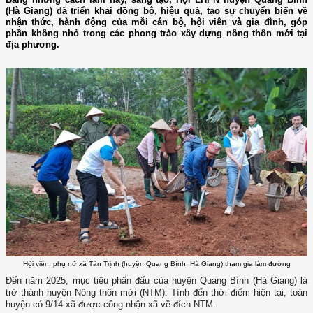
(Hà Giang) đã triển khai đồng bộ, hiệu quả, tạo sự chuyển biến về
nhận thức, hành động của mỗi cán bộ, hội viên và gia đình, góp
phần không nhỏ trong các phong trào xây dựng nông thôn mới tại
địa phương.
Hội viên, phụ nữ xã Tân Trịnh (huyện Quang Bình, Hà Giang) tham gia làm đường
Đến năm 2025, mục tiêu phấn đấu của huyện Quang Bình (Hà Giang) là
trở thành huyện Nông thôn mới (NTM). Tính đến thời điểm hiện tại, toàn
huyện có 9/14 xã được công nhận xã về đích NTM.