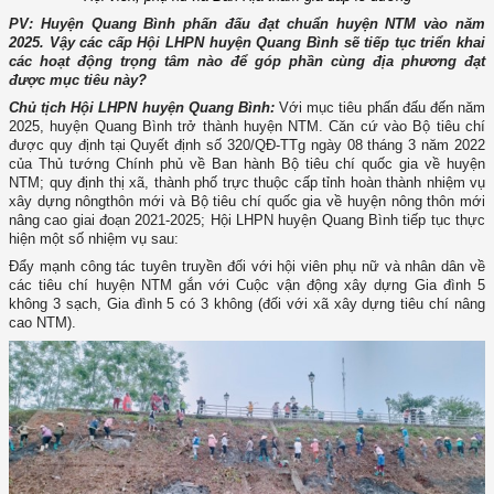
PV: Huyện Quang Bình phấn đấu đạt chuẩn huyện NTM vào năm
2025. Vậy các cấp Hội LHPN huyện Quang Bình sẽ tiếp tục triển khai
các hoạt động trọng tâm nào để góp phần cùng địa phương đạt
được mục tiêu này?
Chủ tịch Hội LHPN huyện Quang Bình:
Với mục tiêu phấn đấu đến năm
2025, huyện Quang Bình trở thành huyện NTM. Căn cứ vào Bộ tiêu chí
được quy định tại Quyết định số 320/QĐ-TTg ngày 08 tháng 3 năm 2022
của Thủ tướng Chính phủ về Ban hành Bộ tiêu chí quốc gia về huyện
NTM; quy định thị xã, thành phố trực thuộc cấp tỉnh hoàn thành nhiệm vụ
xây dựng nôngthôn mới và Bộ tiêu chí quốc gia về huyện nông thôn mới
nâng cao giai đoạn 2021-2025; Hội LHPN huyện Quang Bình tiếp tục thực
hiện một số nhiệm vụ sau:
Đẩy mạnh công tác tuyên truyền đối với hội viên phụ nữ và nhân dân về
các tiêu chí huyện NTM gắn với Cuộc vận động xây dựng Gia đình 5
không 3 sạch, Gia đình 5 có 3 không (đối với xã xây dựng tiêu chí nâng
cao NTM).