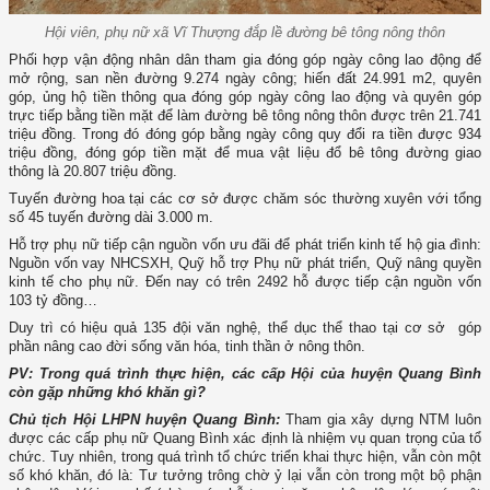
Hội viên, phụ nữ xã Vĩ Thượng đắp lề đường bê tông nông thôn
Phối hợp vận động nhân dân tham gia đóng góp ngày công lao động để
mở rộng, san nền đường 9.274 ngày công; hiến đất 24.991 m2, quyên
góp, ủng hộ tiền thông qua đóng góp ngày công lao động và quyên góp
trực tiếp bằng tiền mặt để làm đường bê tông nông thôn được trên 21.741
triệu đồng. Trong đó đóng góp bằng ngày công quy đổi ra tiền được 934
triệu đồng, đóng góp tiền mặt để mua vật liệu đổ bê tông đường giao
thông là 20.807 triệu đồng.
Tuyến đường hoa tại các cơ sở được chăm sóc thường xuyên với tổng
số 45 tuyến đường dài 3.000 m.
Hỗ trợ phụ nữ tiếp cận nguồn vốn ưu đãi để phát triển kinh tế hộ gia đình:
Nguồn vốn vay NHCSXH, Quỹ hỗ trợ Phụ nữ phát triển, Quỹ nâng quyền
kinh tế cho phụ nữ. Đến nay có trên 2492 hỗ được tiếp cận nguồn vốn
103 tỷ đồng…
Duy trì có hiệu quả 135 đội văn nghệ, thể dục thể thao tại cơ sở góp
phần nâng cao đời sống văn hóa, tinh thần ở nông thôn.
PV: Trong quá trình thực hiện, các cấp Hội của huyện Quang Bình
còn gặp những khó khăn gì?
Chủ tịch Hội LHPN huyện Quang Bình:
Tham gia xây dựng NTM luôn
được các cấp phụ nữ Quang Bình xác định là nhiệm vụ quan trọng của tổ
chức. Tuy nhiên, trong quá trình tổ chức triển khai thực hiện, vẫn còn một
số khó khăn, đó là: Tư tưởng trông chờ ỷ lại vẫn còn trong một bộ phận