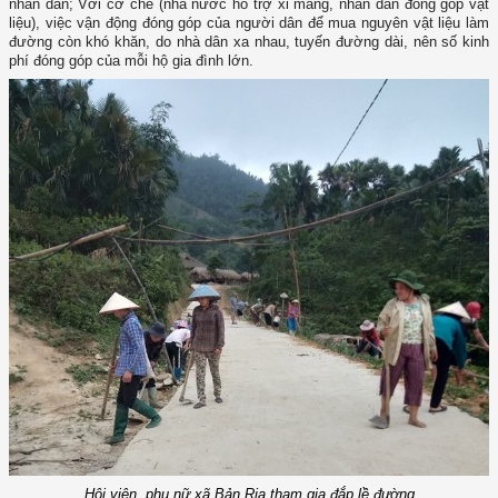
nhân dân; Với cơ chế (nhà nước hỗ trợ xi măng, nhân dân đóng góp vật
liệu), việc vận động đóng góp của người dân để mua nguyên vật liệu làm
đường còn khó khăn, do nhà dân xa nhau, tuyến đường dài, nên số kinh
phí đóng góp của mỗi hộ gia đình lớn.
Hội viên, phụ nữ xã Bản Rịa tham gia đắp lề đường