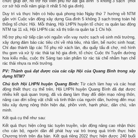
chức giúp đỡ, hỗ trợ hội viên phụ nữ đạt gia đình "5 không 3 sạch" (mỗi
cơ sở hội mỗi năm giúp ít nhất 5 hộ gia đình).
Duy trì và thực hiện có hiệu quả phong trào Ngày thứ 7 hướng về NTM
gắn với Cuộc vận động xây dựng Gia đình 5 không 3 sạch trong toàn hệ
thống tổ chức Hội. Mỗi tháng, Hội LHPN huyện tổ chức ra quân lao động
NTM tại 11 xã, Hội LHPN các xã thị trấn ra quân tại 1 Chi hội.
Hỗ trợ phụ nữ tiếp cận với nguồn vốn vay nước sạch vệ sinh môi trường,
xây dựng đảm bảo các tiêu chí về nhà tiêu, nhà tắm, bể nước sinh hoạt;
Chỉ đạo thành lập các Tổ phụ nữ xách làn, địu quấy tấu đi chợ, mô hình
thu gom và xử lý rác thải tại hộ gia đình, tổ chức Cuộc thi Tuyến đường
hoa kiểu mẫu, cuộc thi Sáng tạo sản phẩm từ rác tái chế nhằm hạn chế
rác thải nhựa ra môi trưởng.
PV: Thành quả đạt được của các cấp Hội của Quang Bình trong xây
dựng NTM?
Chủ tịch Hội LHPN huyện Quang Bình:
Từ cách làm hay và các hoạt
động thiết thực cụ thể trên, Hội LHPN huyện Quang Bình đã đạt được
nhiều kết quả quan trọng, đã và đang làm thay đổi diện mạo nông thôn,
nâng cao đời sống vật chất và tinh thần của người dân, hướng đến mục
tiêu xây dựng nông thôn hiện đại, phồn vinh, hạnh phúc, dân chủ, văn
minh.
Kết quả cụ thể như sau:
Kết quả thực hiện công tác tuyên truyền, vận động nâng cao nhận thức
cho cán bộ, người dân để phát huy vai trò trong quá trình thực hiện
Chương trình trên địa bàn. Kết quả riêng 2022 thực hiện được 240 buổi