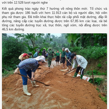
với trên 12.528 lượt người nghe
Kết quả phong trào ngày thứ 7 hướng về nông thôn mới. Tổ chức và
tham gia được 186 buổi với hơn 11.913 cán bộ và người dân, hội viên
phụ nữ tham gia. Đã triển khai thực hiện rải cấp phối mặt đường, đắp lề
đường, nâng cấp các tuyến đường được trên 67,85 km các loại, rải bê
tông các tuyến đường trục xã, trục thôn, ngõ xóm, nội đồng được trên
46,5 km đường.