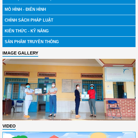
MÔ HÌNH - ĐIỂN HÌNH
CHÍNH SÁCH PHÁP LUẬT
KIẾN THỨC - KỸ NĂNG
SẢN PHẨM TRUYỀN THÔNG
IMAGE GALLERY
VIDEO