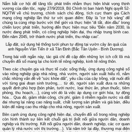
Nắm bắt cơ hội để tăng tốc phát triển nhằm thực hiện khát vọng thịnh
vượng của dân tộc, ngày 27/9/2019, Bộ Chính trị ban hành Nghị quyết 52-
NQ/TW về chủ trương, chính sách chủ động, tích cực tham gia Cách
mạng công nghiệp lần thứ tư với quan điểm: Đây là “cơ hội vàng” để
chúng ta cùng nhịp bước với thế giới và thực hiện “đi tắt, đón đầu” trong
chiến lược phát triển, hướng đến thực hiện mục tiêu “Đến năm 2030, là
nước đang phát triển, có công nghiệp hiện đại, thu nhập trung bình cao.
Đến năm 2045, trở thành nước phát triển, thu nhập cao”.
Lắp đặt, sử dụng hệ thống tưới phun tự động tại vườn cây ăn quả của
anh Nguyễn Văn Tiến ở xã Tân Định (Bắc Tân Uyên - Bình Dương).
Trong bài viết ngắn này, tác giả chỉ đề cập đến những lợi ích cốt lõi mà
chuyển đổi số mang lại cho kinh tế nông nghiệp, kinh tế nông thôn.
Theo các chuyên gia và thực tế cuộc sống thấy, ứng dụng công nghệ số
vào nông nghiệp giúp nhà nông, nhà vườn, người sản xuất hiểu rõ, nắm
chắc những vấn đề về “sức khỏe đất”, yêu cầu của cây trồng, vật nuôi đối
với từng giai đoạn sinh trưởng,… từ đó, người sản xuất đưa ra những
quyết định phù hợp (bón phân, tưới nước, loại thức ăn, phun thuốc, tiêm
phòng, thu hoạch,…), cùng với đó là việc áp dụng cơ giới hóa, tự động
hóa… Qua đó, giảm nhân công, chi phí, giảm ô nhiễm nguồn nước và đất
đai nhưng lại nâng cao năng suất, chất lượng sản phẩm và giá bán, điều
kiện để nâng cao thu nhập cho nhà nông, người sản xuất.
Bên cạnh ứng dụng công nghệ hiện đại, chuyển đổi số trong nông nghiệp
còn hình thành sự liên kết chuỗi giá trị (kết nối giữa người dân, doanh
nghiệp và thị trường. Kết nối giữa người dân, doanh nghiệp, các cơ quan
quản lý nhà nước với thị trường…). Vài năm trở lại đây, thương mại điện