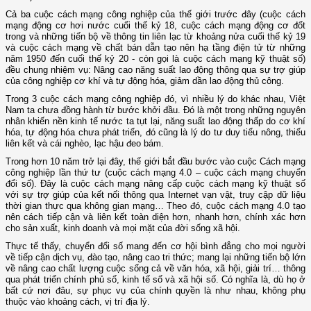
Cả ba cuộc cách mạng công nghiệp của thế giới trước đây (cuộc cách
mạng động cơ hơi nước cuối thế kỷ 18, cuộc cách mạng động cơ đốt
trong và những tiến bộ về thông tin liên lạc từ khoảng nửa cuối thế kỷ 19
và cuộc cách mạng về chất bán dẫn tạo nên hạ tầng điện tử từ những
năm 1950 đến cuối thế kỷ 20 - còn gọi là cuộc cách mạng kỹ thuật số)
đều chung nhiệm vụ: Nâng cao năng suất lao động thông qua sự trợ giúp
của công nghiệp cơ khí và tự động hóa, giảm dần lao động thủ công.
Trong 3 cuộc cách mạng công nghiệp đó, vì nhiều lý do khác nhau, Việt
Nam ta chưa đồng hành từ bước khởi đầu. Đó là một trong những nguyên
nhân khiến nền kinh tế nước ta tụt lại, năng suất lao động thấp do cơ khí
hóa, tự động hóa chưa phát triển, đó cũng là lý do tư duy tiểu nông, thiếu
liên kết và cái nghèo, lạc hậu đeo bám.
Trong hơn 10 năm trở lại đây, thế giới bắt đầu bước vào cuộc Cách mạng
công nghiệp lần thứ tư (cuộc cách mạng 4.0 – cuộc cách mạng chuyển
đổi số). Đây là cuộc cách mạng nâng cấp cuộc cách mạng kỹ thuật số
với sự trợ giúp của kết nối thông qua Internet vạn vật, truy cập dữ liệu
thời gian thực qua không gian mạng… Theo đó, cuộc cách mạng 4.0 tạo
nên cách tiếp cận và liên kết toàn diện hơn, nhanh hơn, chính xác hơn
cho sản xuất, kinh doanh và mọi mặt của đời sống xã hội.
Thực tế thấy, chuyển đổi số mang đến cơ hội bình đẳng cho mọi người
về tiếp cận dịch vụ, đào tạo, nâng cao tri thức; mang lại những tiến bộ lớn
về nâng cao chất lượng cuộc sống cả về văn hóa, xã hội, giải trí… thông
qua phát triển chính phủ số, kinh tế số và xã hội số. Có nghĩa là, dù họ ở
bất cứ nơi đâu, sự phục vụ của chính quyền là như nhau, không phụ
thuộc vào khoảng cách, vị trí địa lý.