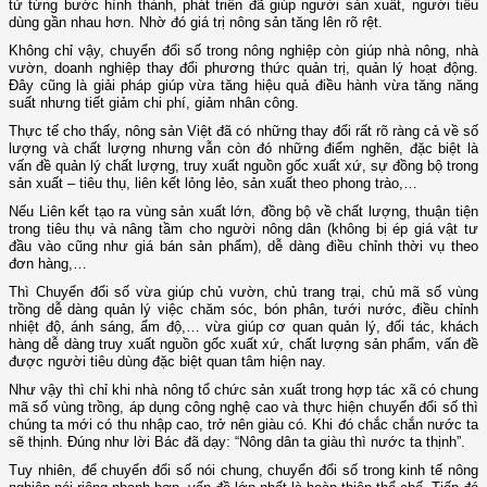
tử từng bước hình thành, phát triển đã giúp người sản xuất, người tiêu
dùng gần nhau hơn. Nhờ đó giá trị nông sản tăng lên rõ rệt.
Không chỉ vậy, chuyển đổi số trong nông nghiệp còn giúp nhà nông, nhà
vườn, doanh nghiệp thay đổi phương thức quản trị, quản lý hoạt động.
Đây cũng là giải pháp giúp vừa tăng hiệu quả điều hành vừa tăng năng
suất nhưng tiết giảm chi phí, giảm nhân công.
Thực tế cho thấy, nông sản Việt đã có những thay đổi rất rõ ràng cả về số
lượng và chất lượng nhưng vẫn còn đó những điểm nghẽn, đặc biệt là
vấn đề quản lý chất lượng, truy xuất nguồn gốc xuất xứ, sự đồng bộ trong
sản xuất – tiêu thụ, liên kết lỏng lẻo, sản xuất theo phong trào,…
Nếu Liên kết tạo ra vùng sản xuất lớn, đồng bộ về chất lượng, thuận tiện
trong tiêu thụ và nâng tầm cho người nông dân (không bị ép giá vật tư
đầu vào cũng như giá bán sản phẩm), dễ dàng điều chỉnh thời vụ theo
đơn hàng,…
Thì Chuyển đổi số vừa giúp chủ vườn, chủ trang trại, chủ mã số vùng
trồng dễ dàng quản lý việc chăm sóc, bón phân, tưới nước, điều chỉnh
nhiệt độ, ánh sáng, ẩm độ,… vừa giúp cơ quan quản lý, đối tác, khách
hàng dễ dàng truy xuất nguồn gốc xuất xứ, chất lượng sản phẩm, vấn đề
được người tiêu dùng đặc biệt quan tâm hiện nay.
Như vậy thì chỉ khi nhà nông tổ chức sản xuất trong hợp tác xã có chung
mã số vùng trồng, áp dụng công nghệ cao và thực hiện chuyển đổi số thì
chúng ta mới có thu nhập cao, trở nên giàu có. Khi đó chắc chắn nước ta
sẽ thịnh. Đúng như lời Bác đã dạy: “Nông dân ta giàu thì nước ta thịnh”.
Tuy nhiên, để chuyển đổi số nói chung, chuyển đổi số trong kinh tế nông