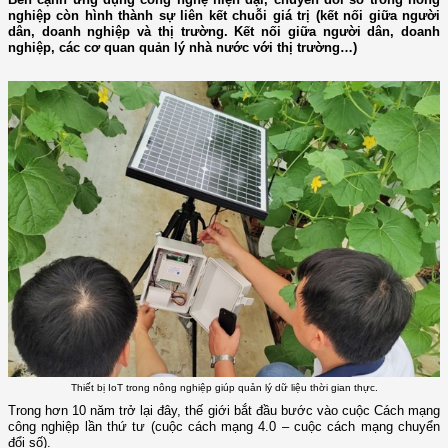
nghiệp còn hình thành sự liên kết chuỗi giá trị (kết nối giữa người
dân, doanh nghiệp và thị trường. Kết nối giữa người dân, doanh
nghiệp, các cơ quan quản lý nhà nước với thị trường…)
Thiết bị IoT trong nông nghiệp giúp quản lý dữ liệu thời gian thực.
Trong hơn 10 năm trở lại đây, thế giới bắt đầu bước vào cuộc Cách mạng
công nghiệp lần thứ tư (cuộc cách mạng 4.0 – cuộc cách mạng chuyển
đổi số).