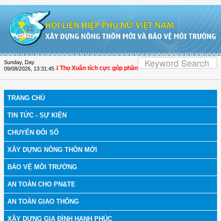
Skip to Content
Sunday, Day
nh Hóa: Hội LHPN Thọ Xuân tích cực góp phần nâng cao tỷ lệ người dân tham gi
09/08/2026
,
13:31:46
TRANG CHỦ
TIN TỨC - SỰ KIỆN
CHUYỂN ĐỔI SỐ
XÂY DỰNG NÔNG THÔN MỚI
BẢO VỆ MÔI TRƯỜNG
AN TOÀN CHO PN&TE
AN TOÀN GIAO THÔNG
XÂY DỰNG GIA ĐÌNH HẠNH PHÚC