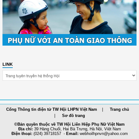
LINK
Cổng Thông tin điện tử TW Hội LHPN Việt Nam
Trang chủ
Sơ đồ trang
©Bản quyền thuộc về TW Hội Liên Hiệp Phụ Nữ Việt Nam
Địa chỉ:
39 Hàng Chuối, Hai Bà Trưng, Hà Nội, Việt Nam
Điện thoại:
(024) 39718157 -
Email:
webhoilh
pnvn@yahoo.com