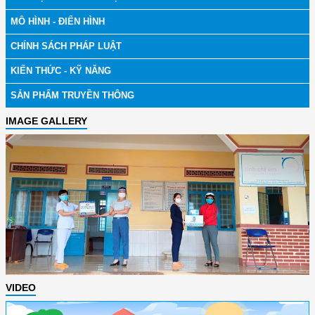
MÔ HÌNH - ĐIỂN HÌNH
CHÍNH SÁCH PHÁP LUẬT
KIẾN THỨC - KỸ NĂNG
SẢN PHẨM TRUYỀN THÔNG
IMAGE GALLERY
VIDEO