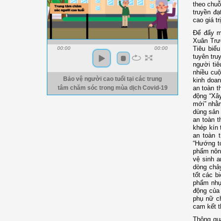
theo chuỗ
truyền đạ
cao giá t
Để đẩy m
Xuân Trươ
Tiêu biể
00:00
00:00
tuyên truy
người tiê
nhiều cuộ
Bảo vệ người cao tuổi tại các trung
kinh doan
an toàn 
tâm chăm sóc trong mùa dịch Covid-19
động “Xâ
mới” nhằm 
dùng sản 
an toàn t
khép kín 
an toàn 
“Hướng tớ
phẩm nông
vệ sinh 
dòng chả
tốt các b
phẩm nhựa
động của 
phụ nữ ch
cam kết t
Thông qua