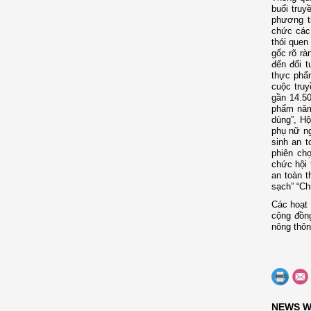
buổi truy
phương ti
chức các
thói quen
gốc rõ rà
đến đối t
thực phẩm
cuộc truy
gần 14.5
phẩm năm
dùng”, Hộ
phụ nữ ng
sinh an t
phiên ch
chức hội 
an toàn 
sạch” “Ch
Các hoạt 
cộng đồ
nông thôn
NEWS W