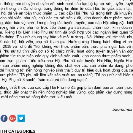
ền thông, nói chuyện chuyên đề, sinh hoạt câu lạc bộ tại cơ sở, tuyên truyề
ện thông tin đại chúng, trang thông tin điện tử của Hội, tờ gấp, sách lật, 
 hội thi về an toàn thực phẩm…, các cấp Hội Phụ nữ trong tỉnh đã khuyến
 cho hội viên, phụ nữ, chủ các cơ sở sản xuất, kinh doanh thực phẩm sạc
ng, đảm bảo vệ sinh. Trong công tác tuyên truyền, các cấp Hội cũng đặc biệ
ượng hội viên, phụ nữ trực tiếp tham gia sản xuất, chăn nuôi, kinh doanh
. Riêng Hội Liên Hiệp Phụ nữ tỉnh đã phối hợp với các ngành liên quan t
ền thông “Phụ nữ chung tay bảo vệ môi trường - Nói không với rác thải nhự
00 cán bộ, hội viên, phụ nữ tham gia. Hưởng ứng Tháng hành động vì an
 2019 với chủ đề “Nói không với thực phẩm bẩn, thực phẩm giả, bảo vệ 
i Phụ nữ từ tỉnh đến cơ sở tổ chức nhiều hoạt động tuyên truyền vận độn
hiêm túc thực hiện các quy định về sản xuất, kinh doanh thực phẩm sạch, 
oàn thực phẩm. Tiêu biểu như Hội Phụ nữ các huyện Hải Hậu, Nghĩa Hư
ợ sản phẩm nông nghiệp không độc chất với các sản phẩm đa dạng, phon
thi “Hướng tới nền nông nghiệp sinh thái”; duy trì hiệu quả hoạt động của c
thực phẩm: “Tổ phụ nữ liên kết sản xuất rau an toàn”; “Tổ phụ nữ chế biến
i Hội Phụ nữ 3 sạch”; “sản xuất và tiêu dùng sạch”...
động thiết thực của các cấp Hội Phụ nữ đã góp phần đảm bảo an toàn thực
ng, thúc đẩy phát triển nền nông nghiệp bền vững, góp phần xây dựng nôn
 mới nâng cao và nông thôn mới kiểu mẫu.
baonamdin
ITH CATEGORIES