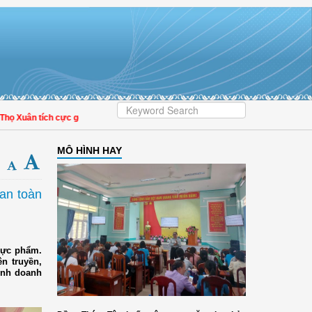
Xuân tích cực góp phần nâng cao tỷ lệ người dân tham gia bảo hiểm y tế
MÔ HÌNH HAY
an toàn
ực phẩm.
ên truyền,
inh doanh