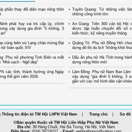
p phần thay đổi diện mạo nông thôn
Tuyên Quang: Từ những việc là
i
những công trình lớn
inh phát huy vai trò cấp ủy, chính
An Giang: Trên 300 cán bộ Hội 
rong xây dựng gia đình "5 không, 3
được tập huấn chuyển đổi số và
 an"
kiến thức, kỹ năng truyền thông
ẹp vùng biên xứ Lạng chào mừng Đại
Quảng Trị: Phụ nữ Đồng Hới chu
 nữ toàn quốc XIV
dựng đô thị du lịch “không khói thu
ng: Phụ nữ phường Tịnh Biên ra mắt
Dấu ấn phụ nữ Hà Tĩnh trong hành
 “Nhà sạch - Ngõ đẹp”
dựng nông thôn mới
PN các tỉnh, thành hưởng ứng Ngày
Lâm Đồng: Phụ nữ Nam Ban Lâm H
ờng thế giới năm 2026
xây dựng “gia đình 5 không, 3 s
gắn với các mô hình dân vận khéo
 Thông tin điện tử TW Hội LHPN Việt Nam
Trang chủ
Sơ đồ 
©Bản quyền thuộc về TW Hội Liên Hiệp Phụ Nữ Việt Nam
Địa chỉ:
39 Hàng Chuối, Hai Bà Trưng, Hà Nội, Việt Nam
Điện thoại:
(024) 39718157 -
Email:
webhoilh
pnvn@yahoo.com