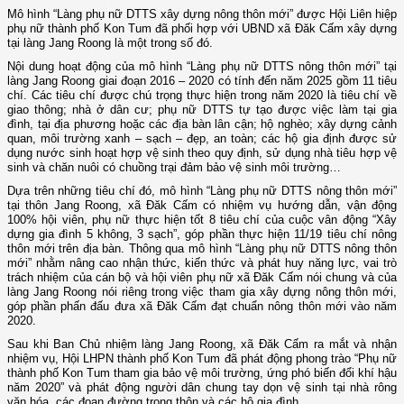
Mô hình “Làng phụ nữ DTTS xây dựng nông thôn mới” được Hội Liên hiệp
phụ nữ thành phố Kon Tum đã phối hợp với UBND xã Đăk Cấm xây dựng
tại làng Jang Roong là một trong số đó.
Nội dung hoạt động của mô hình “Làng phụ nữ DTTS nông thôn mới” tại
làng Jang Roong giai đoạn 2016 – 2020 có tính đến năm 2025 gồm 11 tiêu
chí. Các tiêu chí được chú trọng thực hiện trong năm 2020 là tiêu chí về
giao thông; nhà ở dân cư; phụ nữ DTTS tự tạo được việc làm tại gia
đình, tại địa phương hoặc các địa bàn lân cận; hộ nghèo; xây dựng cảnh
quan, môi trường xanh – sạch – đẹp, an toàn; các hộ gia định được sử
dụng nước sinh hoạt hợp vệ sinh theo quy định, sử dụng nhà tiêu hợp vệ
sinh và chăn nuôi có chuồng trại đảm bảo vệ sinh môi trường…
Dựa trên những tiêu chí đó, mô hình “Làng phụ nữ DTTS nông thôn mới”
tại thôn Jang Roong, xã Đăk Cấm có nhiệm vụ hướng dẫn, vận động
100% hội viên, phụ nữ thực hiện tốt 8 tiêu chí của cuộc vân động “Xây
dựng gia đình 5 không, 3 sạch”, góp phần thực hiện 11/19 tiêu chí nông
thôn mới trên địa bàn. Thông qua mô hình “Làng phụ nữ DTTS nông thôn
mới” nhằm nâng cao nhận thức, kiến thức và phát huy năng lực, vai trò
trách nhiệm của cán bộ và hội viên phụ nữ xã Đăk Cấm nói chung và của
làng Jang Roong nói riêng trong việc tham gia xây dựng nông thôn mới,
góp phần phấn đấu đưa xã Đăk Cấm đạt chuẩn nông thôn mới vào năm
2020.
Sau khi Ban Chủ nhiệm làng Jang Roong, xã Đăk Cấm ra mắt và nhận
nhiệm vụ, Hội LHPN thành phố Kon Tum đã phát động phong trào “Phụ nữ
thành phố Kon Tum tham gia bảo vệ môi trường, ứng phó biến đổi khí hậu
năm 2020” và phát động người dân chung tay dọn vệ sinh tại nhà rông
văn hóa, các đoạn đường trong thôn và các hộ gia đình.