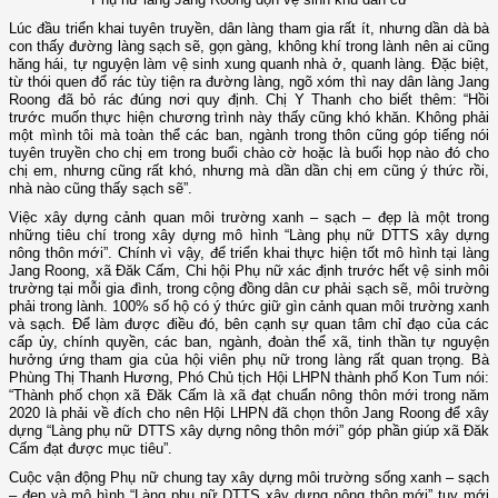
Lúc đầu triển khai tuyên truyền, dân làng tham gia rất ít, nhưng dần dà bà
con thấy đường làng sạch sẽ, gọn gàng, không khí trong lành nên ai cũng
hăng hái, tự nguyện làm vệ sinh xung quanh nhà ở, quanh làng. Đặc biệt,
từ thói quen đổ rác tùy tiện ra đường làng, ngõ xóm thì nay dân làng Jang
Roong đã bỏ rác đúng nơi quy định. Chị Y Thanh cho biết thêm: “Hồi
trước muốn thực hiện chương trình này thấy cũng khó khăn. Không phải
một mình tôi mà toàn thể các ban, ngành trong thôn cũng góp tiếng nói
tuyên truyền cho chị em trong buổi chào cờ hoặc là buổi họp nào đó cho
chị em, nhưng cũng rất khó, nhưng mà dần dần chị em cũng ý thức rồi,
nhà nào cũng thấy sạch sẽ”.
Việc xây dựng cảnh quan môi trường xanh – sạch – đẹp là một trong
những tiêu chí trong xây dựng mô hình “Làng phụ nữ DTTS xây dựng
nông thôn mới”. Chính vì vậy, để triển khai thực hiện tốt mô hình tại làng
Jang Roong, xã Đăk Cấm, Chi hội Phụ nữ xác định trước hết vệ sinh môi
trường tại mỗi gia đình, trong cộng đồng dân cư phải sạch sẽ, môi trường
phải trong lành. 100% số hộ có ý thức giữ gìn cảnh quan môi trường xanh
và sạch. Để làm được điều đó, bên cạnh sự quan tâm chỉ đạo của các
cấp ủy, chính quyền, các ban, ngành, đoàn thể xã, tinh thần tự nguyện
hưởng ứng tham gia của hội viên phụ nữ trong làng rất quan trọng. Bà
Phùng Thị Thanh Hương, Phó Chủ tịch Hội LHPN thành phố Kon Tum nói:
“Thành phố chọn xã Đăk Cấm là xã đạt chuẩn nông thôn mới trong năm
2020 là phải về đích cho nên Hội LHPN đã chọn thôn Jang Roong để xây
dựng “Làng phụ nữ DTTS xây dựng nông thôn mới” góp phần giúp xã Đăk
Cấm đạt được mục tiêu”.
Cuộc vận động Phụ nữ chung tay xây dựng môi trường sống xanh – sạch
– đẹp và mô hình “Làng phụ nữ DTTS xây dựng nông thôn mới” tuy mới