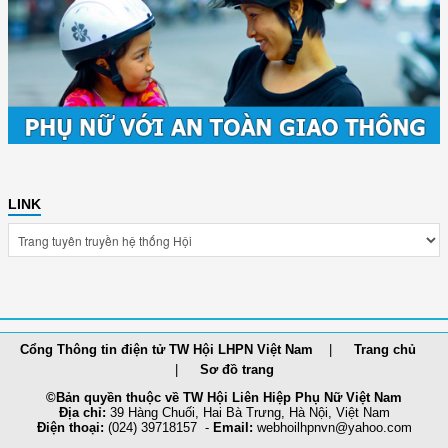
LINK
Cổng Thông tin điện tử TW Hội LHPN Việt Nam
Trang chủ
Sơ đồ trang
©Bản quyền thuộc về TW Hội Liên Hiệp Phụ Nữ Việt Nam
Địa chỉ:
39 Hàng Chuối, Hai Bà Trưng, Hà Nội, Việt Nam
Điện thoại:
(024) 39718157 -
Email:
webhoilh
pnvn@yahoo.com