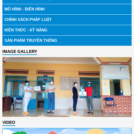
MÔ HÌNH - ĐIỂN HÌNH
CHÍNH SÁCH PHÁP LUẬT
KIẾN THỨC - KỸ NĂNG
SẢN PHẨM TRUYỀN THÔNG
IMAGE GALLERY
VIDEO