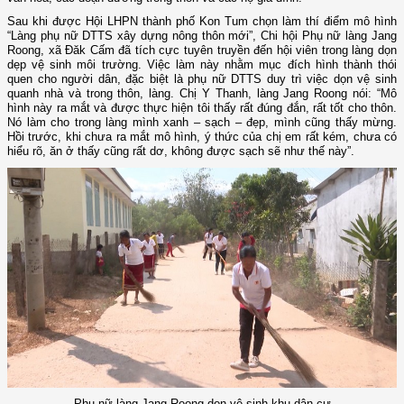
Sau khi được Hội LHPN thành phố Kon Tum chọn làm thí điểm mô hình
“Làng phụ nữ DTTS xây dựng nông thôn mới”, Chi hội Phụ nữ làng Jang
Roong, xã Đăk Cấm đã tích cực tuyên truyền đến hội viên trong làng dọn
dẹp vệ sinh môi trường. Việc làm này nhằm mục đích hình thành thói
quen cho người dân, đặc biệt là phụ nữ DTTS duy trì việc dọn vệ sinh
quanh nhà và trong thôn, làng. Chị Y Thanh, làng Jang Roong nói: “Mô
hình này ra mắt và được thực hiện tôi thấy rất đúng đắn, rất tốt cho thôn.
Nó làm cho trong làng mình xanh – sạch – đẹp, mình cũng thấy mừng.
Hồi trước, khi chưa ra mắt mô hình, ý thức của chị em rất kém, chưa có
hiểu rõ, ăn ở thấy cũng rất dơ, không được sạch sẽ như thế này”.
Phụ nữ làng Jang Roong dọn vệ sinh khu dân cư