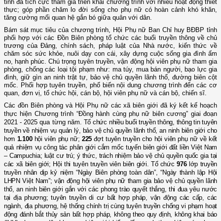
tỉnh đã tích cực tham gia triển khai chương trình với nhiều hoạt động thiết
thực; góp phần chăm lo đời sống cho phụ nữ có hoàn cảnh khó khăn,
tăng cường mối quan hệ gắn bó giữa quân với dân.
Bám sát mục tiêu của chương trình, Hội Phụ nữ Ban Chỉ huy BĐBP tỉnh
phối hợp với các Đồn Biên phòng tổ chức các buổi truyền thông về chủ
trương của Đảng, chính sách, pháp luật của Nhà nước, kiến thức về
chăm sóc sức khỏe, nuôi dạy con cái, xây dựng cuộc sống gia đình ấm
no, hạnh phúc. Chú trọng tuyên truyền, vận động hội viên phụ nữ tham gia
phòng, chống các loại tội phạm như: ma túy, mua bán người, bạo lực gia
đình, giữ gìn an ninh trật tự, bảo vệ chủ quyền lãnh thổ, đường biên cột
mốc. Phối hợp tuyên truyền, phổ biến nội dung chương trình đến các cơ
quan, đơn vị, tổ chức hội, cán bộ, hội viên phụ nữ và cán bộ, chiến sĩ.
Các đồn Biên phòng và Hội Phụ nữ các xã biên giới đã ký kết kế hoạch
thực hiện Chương trình “Đồng hành cùng phụ nữ biên cương” giai đoạn
2021 - 2025 qua từng năm.
Tổ chức nhiều buổi truyền thông, thông tin tuyên
truyền về nhiệm vụ quản lý, bảo vệ chủ quyền lãnh thổ, an ninh biên giới cho
hơn
1.100
hội viên phụ nữ;
225
đợt tuyên truyền cho hội viên phụ nữ về kết
quả nhiệm vụ công tác phân giới cắm mốc tuyến biên giới đất liền Việt Nam
– Campuchia; luật cư trú; ý thức, trách nhiệm bảo vệ chủ quyền quốc gia tại
các xã biên giới; Hội thi tuyên truyền viên biên giới. Tổ chức
976
lớp truyền
truyền nhân dịp kỷ niệm “Ngày Biên phòng toàn dân”, “Ngày thành lập Hội
LHPN Việt Nam”; vận động hội viên phụ nữ tham gia bảo vệ chủ quyền lãnh
thổ, an ninh biên giới gắn với các phong trào quyết thắng, thi đua yêu nước
tại địa phương; tuyên truyền di cư bất hợp pháp, vận động các cấp, các
ngành, địa phương, hệ thống chính trị cùng tuyên truyền chống vi phạm hoạt
động đánh bắt thủy sản bất hợp pháp, không theo quy định, không khai báo