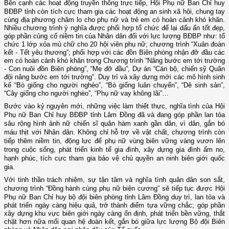
Bên cạnh các hoạt động truyền thông trực tiếp, Hội Phụ nữ Ban Chỉ huy
BĐBP
tỉnh còn tích cực tham gia các hoạt động an sinh xã hội, chung tay
cùng địa phương chăm lo cho phụ nữ và trẻ em có hoàn cảnh khó khăn.
Nhiều chương trình ý nghĩa được phối hợp tổ chức để lại dấu ấn tốt đẹp,
góp phần củng cố niềm tin của Nhân dân đối với lực lượng BĐBP như: tổ
chức 1 lớp xóa mù chữ cho 20 hội viên phụ nữ; chương trình “Xuân đoàn
kết - Tết yêu thương”; phối hợp với các đồn Biên phòng nhận đỡ đầu các
em có hoàn cảnh khó khăn trong Chương trình “Nâng bước em tới trường
- Con nuôi đồn Biên phòng”, “Mẹ đỡ đầu”, Dự án “Cán bộ, chiến sỹ Quân
đội nâng bước em tới trường”. Duy trì và xây dựng mới các mô hình sinh
kế “Bò giống cho người nghèo”, “Bò giống luân chuyển”, “Dê sinh sản”,
“Cây giống cho người nghèo”, “Phụ nữ vay không lãi”…
Bước vào kỷ nguyên mới, những việc làm thiết thực, nghĩa tình của Hội
Phụ nữ Ban Chỉ huy BĐBP tỉnh Lâm Đồng đã và đang góp phần lan tỏa
sâu rộng hình ảnh nữ chiến sĩ quân hàm xanh gần dân, vì dân, gắn bó
máu thịt với Nhân dân. Không chỉ hỗ trợ về vật chất, chương trình còn
tiếp thêm niềm tin, động lực để phụ nữ vùng biên vững vàng vươn lên
trong cuộc sống, phát triển kinh tế gia đình, xây dựng gia đình ấm no,
hạnh phúc, tích cực tham gia bảo vệ chủ quyền an ninh biên giới quốc
gia.
Với tinh thần trách nhiệm, sự tận tâm và nghĩa tình quân dân son sắt,
chương trình “Đồng hành cùng phụ nữ biên cương” sẽ tiếp tục được Hội
Phụ nữ Ban Chỉ huy bộ đội biên phòng
tỉnh Lâm Đồng duy trì, lan tỏa và
phát triển ngày càng hiệu quả, trở thành điểm tựa vững chắc; góp phần
xây dựng khu vực biên giới ngày càng ổn định, phát triển bền vững, thắt
chặt hơn nữa mối quan hệ đoàn kết, gắn bó giữa lực lượng Bộ đội Biên