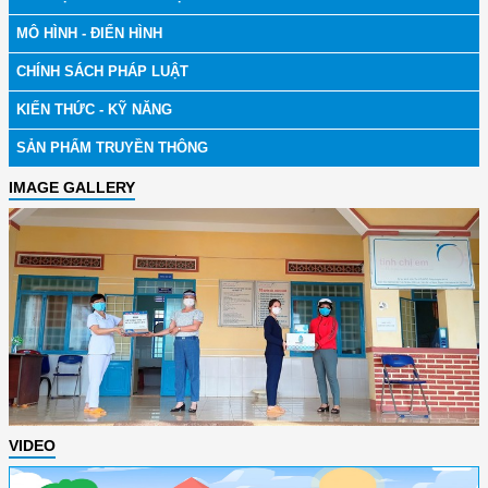
MÔ HÌNH - ĐIỂN HÌNH
CHÍNH SÁCH PHÁP LUẬT
KIẾN THỨC - KỸ NĂNG
SẢN PHẨM TRUYỀN THÔNG
IMAGE GALLERY
VIDEO