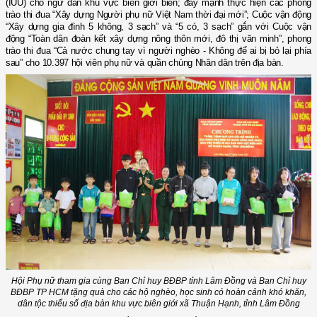
(IUU) cho ngư dân khu vực biên giới biển; đẩy mạnh thực hiện các phong
trào thi đua “Xây dựng Người phụ nữ Việt Nam thời đại mới”; Cuộc vận động
“Xây dựng gia đình 5 không, 3 sạch” và “5 có, 3 sạch” gắn với Cuộc vận
động “Toàn dân đoàn kết xây dựng nông thôn mới, đô thị văn minh”, phong
trào thi đua “Cả nước chung tay vì người nghèo - Không để ai bị bỏ lại phía
sau” cho 10.397 hội viên phụ nữ và quần chúng Nhân dân trên địa bàn.
Hội Phụ nữ tham gia cùng Ban Chỉ huy BĐBP tỉnh Lâm Đồng và Ban Chỉ huy
BĐBP TP HCM tặng quà cho các hộ nghèo, học sinh có hoàn cảnh khó khăn,
dân tộc thiểu số địa bàn khu vực biên giới xã Thuận Hạnh, tỉnh Lâm Đồng