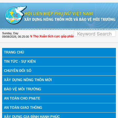
Skip to Content
Sunday, Day
anh Hóa: Hội LHPN Thọ Xuân tích cực góp phần nâng cao tỷ lệ người dân tham g
09/08/2026
,
06:25:01
TRANG CHỦ
TIN TỨC - SỰ KIỆN
CHUYỂN ĐỔI SỐ
XÂY DỰNG NÔNG THÔN MỚI
BẢO VỆ MÔI TRƯỜNG
AN TOÀN CHO PN&TE
AN TOÀN GIAO THÔNG
XÂY DỰNG GIA ĐÌNH HẠNH PHÚC