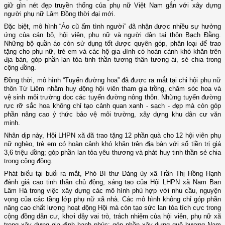
giữ gìn nét đẹp truyền thống của phụ nữ Việt Nam gắn với xây dựng
người phụ nữ Lâm Đồng thời đại mới.
Đặc biệt, mô hình “Áo cũ ấm tình người” đã nhận được nhiều sự hưởng
ứng của cán bộ, hội viên, phụ nữ và người
dân tại thôn Bạch Đằng.
Những
bộ quần áo còn sử dụng tốt được quyên góp, phân loại để trao
tặng cho phụ nữ, trẻ em và các hộ gia đình có hoàn cảnh khó khăn trên
địa bàn, góp phần lan tỏa tinh thần tương thân tương ái, sẻ chia trong
cộng đồng.
Đồng thời
, mô hình “Tuyến đường hoa” đã được ra mắt tại
chi hội phụ nữ
thôn Từ Liêm nhằm
huy động hội viên tham gia trồng, chăm sóc hoa và
vệ sinh môi trường dọc các tuyến đường nông thôn. Những tuyến đường
rực rỡ sắc hoa không chỉ tạo cảnh quan xanh - sạch -
đẹp mà còn góp
phần nâng cao ý thức bảo vệ môi trường, xây dựng khu dân cư văn
minh.
Nhân dịp này, Hội LHPN xã đã trao tặng 12 phần quà cho 12 hội viên phụ
nữ nghèo, trẻ em có hoàn cảnh khó khăn trên địa bàn với số tiền trị giá
3,6 triệu đồng; góp phần lan tỏa yêu thương và phát huy tinh thần sẻ chia
trong cộng đồng.
Phát biểu tại buổi ra mắt, Phó Bí thư Đảng ủy xã Trần Thị Hồng Hạnh
đánh giá cao tinh thần chủ động, sáng tạo của Hội LHPN xã Nam Ban
Lâm Hà trong việc xây dựng các mô hình phù hợp với nhu cầu, nguyện
vọng của các tầng lớp phụ nữ xã nhà. Các mô hình không chỉ góp phần
nâng cao chất lượng hoạt động Hội mà còn tạo sức lan tỏa tích cực trong
cộng đồng dân cư, khơi dậy vai trò, trách nhiệm của hội viên, phụ nữ xã
trong xây dựng gia đình hạnh phúc; góp phần xây dựng quê hương Nam