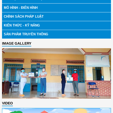
MÔ HÌNH - ĐIỂN HÌNH
CHÍNH SÁCH PHÁP LUẬT
KIẾN THỨC - KỸ NĂNG
SẢN PHẨM TRUYỀN THÔNG
IMAGE GALLERY
VIDEO