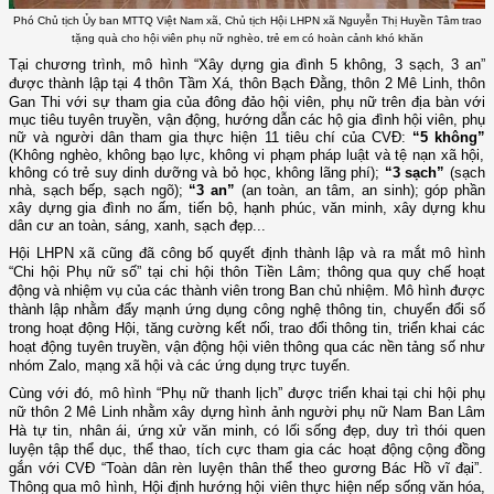
Phó Chủ tịch Ủy ban MTTQ Việt Nam xã, Chủ tịch Hội LHPN xã Nguyễn Thị Huyền Tâm trao
tặng quà cho hội viên phụ nữ nghèo, trẻ em có hoàn cảnh khó khăn
Tại chương trình, mô hình “Xây dựng gia đình 5 không, 3 sạch, 3 an”
được thành lập tại 4 thôn
Tầm Xá, thôn Bạch Đằng, thôn 2 Mê Linh, thôn
Gan Thi
với sự tham gia của đông đảo hội viên, phụ nữ trên địa bàn với
mục tiêu tuyên truyền, vận động, hướng dẫn các hộ gia đình hội viên, phụ
nữ và người dân tham gia thực hiện 11 tiêu chí của CVĐ:
“5 không”
(Không nghèo, không bạo lực, không vi phạm pháp luật và tệ nạn xã hội,
không có trẻ suy dinh dưỡng và bỏ học, không lãng phí);
“3 sạch”
(sạch
nhà, sạch bếp, sạch ngõ);
“3 an”
(an toàn, an tâm, an sinh); góp phần
xây dựng gia đình no ấm, tiến bộ, hạnh phúc, văn minh, xây dựng khu
dân cư an toàn, sáng, xanh, sạch đẹp...
Hội LHPN xã cũng đã công bố quyết định thành lập và ra mắt mô hình
“Chi hội Phụ nữ số” tại chi
hội
thôn Tiền Lâm
; thông qua quy chế hoạt
động và nhiệm vụ của các thành viên trong Ban chủ nhiệm. Mô hình được
thành lập nhằm đẩy mạnh ứng dụng công nghệ thông tin, chuyển đổi số
trong hoạt động Hội, tăng cường kết nối, trao đổi thông tin, triển khai các
hoạt động tuyên truyền, vận động hội viên thông qua các nền tảng số như
nhóm Zalo, mạng xã hội và các ứng dụng trực tuyến.
Cùng với đó, mô hình “Phụ nữ thanh lịch” được triển khai
tại
chi hội phụ
nữ thôn 2 Mê Linh
nhằm xây dựng hình ảnh người phụ nữ Nam Ban Lâm
Hà tự tin, nhân ái, ứng xử văn minh, có lối sống đẹp,
duy trì thói quen
luyện tập thể dục, thể thao, tích cực tham gia
các hoạt động cộng đồng
gắn với CVĐ “Toàn dân rèn luyện thân thể theo gương Bác Hồ vĩ đại”.
Thông qua mô hình, Hội định hướng hội viên thực hiện nếp sống văn hóa,