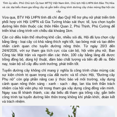
Tỉnh ủy viên, Phó Chủ tịch Ủy ban MTTQ Việt Nam tỉnh, Chủ tịch Hội LHPN tỉnh Đào Thị Hòa
và các đại biểu tham gia trồng cây và gắn biển công trình đường cây chào mừng Đại hội các
cấp
Vừa qua,
BTV Hội LHPN tỉnh đã chỉ đạo Quỹ Hỗ trợ phụ nữ phát triển tỉnh
phối hợp với Hội LHPN xã Gia Tường khảo sát thực tế, lựa chọn tuyến
đường liên thôn thuộc các thôn Hiền Quan 2, Phú Thịnh, Phú Cường để
triển khai
công trình
với chiều dài khoảng 1km.
Căn cứ điều kiện thổ nhưỡng khô cằn, nhiều sỏi đá, Hội đã lựa chọn cây
bằng lăng - loại cây có khả năng thích nghi tốt, tạo bóng mát và tạo điểm
nhấn cảnh quan cho tuyến đường nông thôn. Từ ngày 20/3 đến
24/4/2026, với sự tham gia tích cực của cán bộ, hội viên phụ nữ, Ban
Công tác Mặt trận và
người
dân các thôn, 100 cây bằng lăng đã được
trồng đồng bộ, đúng kỹ thuật, đảm bảo chất lượng và tiến độ đề ra. Đến
nay, toàn bộ số cây đều sinh trưởng, phát triển tốt.
Tuyến đường cây không chỉ mang ý nghĩa là công trình chào mừng các
sự kiện chính trị quan trọng của đất nước và tổ chức Hội, “Đường cây
Phụ nữ” còn góp phần nâng cao ý thức bảo vệ môi trường, xây dựng
cảnh quan nông thôn sáng - xanh - sạch - đẹp, lan tỏa tinh thần trách
nhiệm của hội viên phụ nữ trong tham gia xây dựng cộng đồng văn minh.
Ngay sau lễ khánh thành, các đại biểu đã tham gia trồng cây, gắn biển
công trình tại tuyến đường liên thôn trong không khí phấn khởi, đoàn kết
và trách nhiệm.