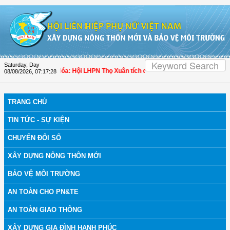
Skip to Content
Saturday, Day
ch bệnh
| Thanh Hóa: Hội LHPN Thọ Xuân tích cực góp phần nâng cao tỷ lệ ngườ
08/08/2026
,
07:17:28
TRANG CHỦ
TIN TỨC - SỰ KIỆN
CHUYỂN ĐỔI SỐ
XÂY DỰNG NÔNG THÔN MỚI
BẢO VỆ MÔI TRƯỜNG
AN TOÀN CHO PN&TE
AN TOÀN GIAO THÔNG
XÂY DỰNG GIA ĐÌNH HẠNH PHÚC