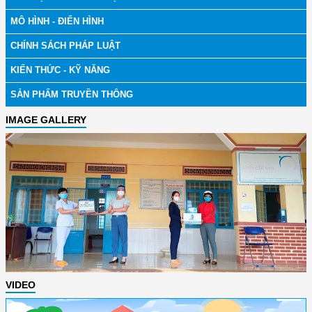
MÔ HÌNH - ĐIỂN HÌNH
CHÍNH SÁCH PHÁP LUẬT
KIẾN THỨC - KỸ NĂNG
SẢN PHẨM TRUYỀN THÔNG
IMAGE GALLERY
VIDEO