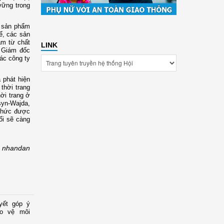
vững trong
c sản phẩm
ể, các sản
àm từ chất
LINK
, Giám đốc
các công ty
 phát hiện
thời trang
ời trang ở
syn-Wajda,
 thức được
ổi sẽ càng
nhandan
yết góp ý
ảo vệ môi