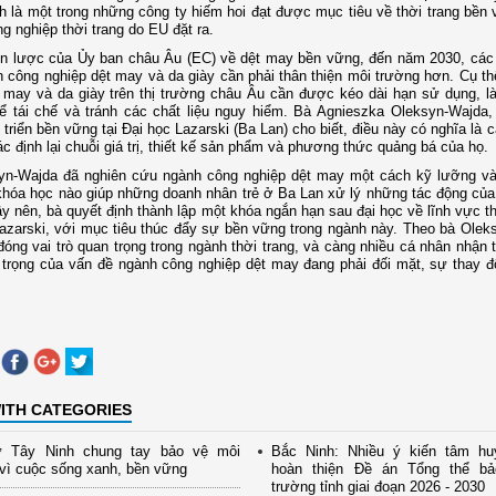
là một trong những công ty hiếm hoi đạt được mục tiêu về thời trang bền 
g nghiệp thời trang do EU đặt ra.
ến lược của Ủy ban châu Âu (EC) về dệt may bền vững, đến năm 2030, cá
 công nghiệp dệt may và da giày cần phải thân thiện môi trường hơn. Cụ th
may và da giày trên thị trường châu Âu cần được kéo dài hạn sử dụng, l
hể tái chế và tránh các chất liệu nguy hiểm. Bà Agnieszka Oleksyn-Wajda
 triển bền vững tại Đại học Lazarski (Ba Lan) cho biết, điều này có nghĩa là 
ác định lại chuỗi giá trị, thiết kế sản phẩm và phương thức quảng bá của họ.
yn-Wajda đã nghiên cứu ngành công nghiệp dệt may một cách kỹ lưỡng và
hóa học nào giúp những doanh nhân trẻ ở Ba Lan xử lý những tác động của 
y nên, bà quyết định thành lập một khóa ngắn hạn sau đại học về lĩnh vực th
azarski, với mục tiêu thúc đẩy sự bền vững trong ngành này. Theo bà Olek
đóng vai trò quan trọng trong ngành thời trang, và càng nhiều cá nhân nhận
trọng của vấn đề ngành công nghiệp dệt may đang phải đối mặt, sự thay đ
ITH CATEGORIES
 Tây Ninh chung tay bảo vệ môi
Bắc Ninh: Nhiều ý kiến tâm hu
vì cuộc sống xanh, bền vững
hoàn thiện Đề án Tổng thể b
trường tỉnh giai đoạn 2026 - 2030