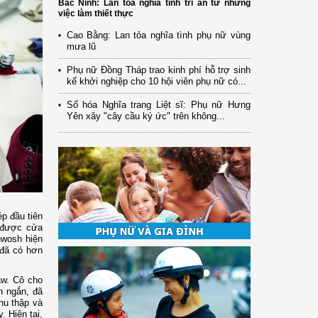
Bắc Ninh: Lan tỏa nghĩa tình tri ân từ những
việc làm thiết thực
Cao Bằng: Lan tỏa nghĩa tình phụ nữ vùng
mưa lũ
Phụ nữ Đồng Tháp trao kinh phí hỗ trợ sinh
kế khởi nghiệp cho 10 hội viên phụ nữ có...
Số hóa Nghĩa trang Liệt sĩ: Phụ nữ Hưng
Yên xây "cây cầu ký ức" trên không...
p đầu tiên
m được cửa
hwosh hiện
 đã có hơn
aw. Cô cho
n ngắn, đã
hu thập và
 Hiện tại,