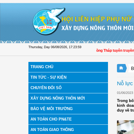
Skip to Content
Thursday, Day 06/08/2026
,
17:23:59
Hội LHPN tỉnh Đồng Tháp tuyên truyền, hư
TRANG CHỦ
B
TIN TỨC - SỰ KIỆN
Nỗ lực
CHUYỂN ĐỔI SỐ
01/06/2023
XÂY DỰNG NÔNG THÔN MỚI
Trong bố
kinh doa
BẢO VỆ MÔI TRƯỜNG
duy về t
AN TOÀN CHO PN&TE
AN TOÀN GIAO THÔNG