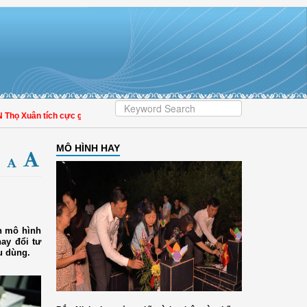
ọ Xuân tích cực góp phần nâng cao tỷ lệ người dân tham gia bảo hiểm y tế
MÔ HÌNH HAY
h mô hình
hay đổi tư
u dùng.