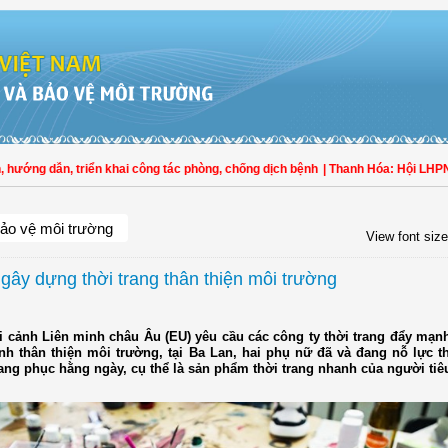
ớng dẫn, triển khai công tác phòng, chống dịch bệnh
| Thanh Hóa: Hội LHPN Th
ảo vệ môi trường
View font size
 gây dựng thời trang thân thiện môi trường
i cảnh Liên minh châu Âu (EU) yêu cầu các công ty thời trang đẩy mạn
nh thân thiện môi trường, tại Ba Lan, hai phụ nữ đã và đang nỗ lực t
rang phục hằng ngày, cụ thể là sản phẩm thời trang nhanh của người tiê