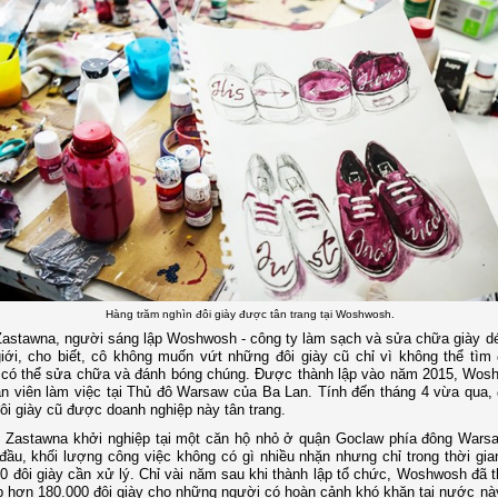
Hàng trăm nghìn đôi giày được tân trang tại Woshwosh.
astawna, người sáng lập Woshwosh - công ty làm sạch và sửa chữa giày dé
giới, cho biết, cô không muốn vứt những đôi giày cũ chỉ vì không thể tì
 có thể sửa chữa và đánh bóng chúng. Được thành lập vào năm 2015, Wos
n viên làm việc tại Thủ đô Warsaw của Ba Lan. Tính đến tháng 4 vừa qua,
ôi giày cũ được doanh nghiệp này tân trang.
 Zastawna khởi nghiệp tại một căn hộ nhỏ ở quận Goclaw phía đông Wars
 đầu, khối lượng công việc không có gì nhiều nhặn nhưng chỉ trong thời gia
0 đôi giày cần xử lý. Chỉ vài năm sau khi thành lập tổ chức, Woshwosh đã t
 hơn 180.000 đôi giày cho những người có hoàn cảnh khó khăn tại nước này.