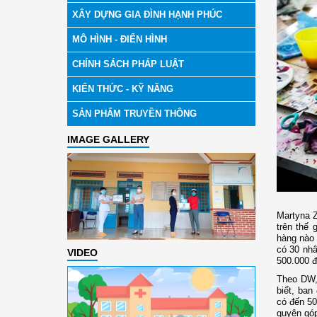
XÂY DỰNG GIA ĐÌNH HẠNH PHÚC
MÔ HÌNH - ĐIỂN HÌNH
CHÍNH SÁCH PHÁP LUẬT
KIẾN THỨC - KỸ NĂNG
SẢN PHẨM TRUYỀN THÔNG
IMAGE GALLERY
Martyna Z
trên thế 
hàng nào
có 30 nhâ
VIDEO
500.000 đ
Theo DW,
biết, ban
có đến 50
quyên góp