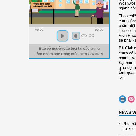
Woshwosh 
ngành côn
Theo chi
của ngành
phẩm dệt 
00:00
00:00
liệu có t
Viện Phát
sẽ phải x
Bà Oleks
Bảo vệ người cao tuổi tại các trung
chưa có k
tâm chăm sóc trong mùa dịch Covid-19
nhanh. Vậ
Đại học L
giáo dục 
tầm quan 
lớn.
NEWS W
Phụ nữ
trường 