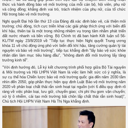
thức và hành động bảo vệ môi trường của mỗi cán bộ, hội viên, phụ nữ
và cộng đồng; khẳng định vai trò, trách nhiệm của phụ nữ, của tổ chức
Hội trong bảo vệ môi trường.
Nghị quyết Đại hội lần thứ 13 của Đảng đã xác định bảo vệ, cải thiện môi
trường; chủ động, tích cực triển khai các giải pháp thích ứng với biến đổi
khí hậu, thiên tai là một trong những nhiệm vụ trọng tâm nhằm phát triển
đất nước nhanh và bền vững. Bộ Chính trị đã ban hành Kết luận số 56-
KL/TW ngày 23/8/2019 về "Tiếp tục thực hiện Nghị quyết Trung ương
khóa 11 về chủ động ứng phó với biến đổi khí hậu, tăng cường quản lý tài
nguyên và bảo vệ môi trường", tiếp tục khẳng định "lấy bảo vệ sức khỏe
nhân dân làm mục tiêu hàng đầu", "không đánh đổi môi trường lấy tăng
trưởng kinh tế".
"Với định hướng đó, Lễ ký kết chương trình phối hợp giữa Bộ Tài nguyên
& Môi trường và Hội LHPN Việt Nam là việc làm hết sức có ý nghĩa, là
sự cụ thể hóa Chiến lược bảo vệ môi trường quốc gia đến năm 2030 tầm
nhìn đến 2050, góp phần thực hiện quy định Luật Bảo vệ môi trường năm
2020 về phân loại chất thải rắn sinh hoạt tại nguồn (với 6 điều quy định rõ
ràng về việc phân loại, lưu giữ, chuyển giao; chi phí thu gom vận chuyển;
xử lý ô nhiễm, cải tạo môi trường bãi chôn lấp chất thải rắn sinh hoạt)",
Chủ tịch Hội LHPN Việt Nam Hà Thị Nga khẳng định.