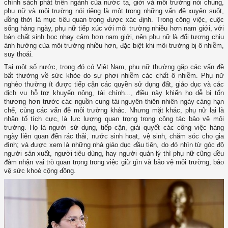
chính sách phát triển ngành của nước ta, giới và môi trường nói chung,
phụ nữ và môi trường nói riêng là một trong những vấn đề xuyên suốt,
đồng thời là mục tiêu quan trọng được xác định. Trong công việc, cuộc
sống hàng ngày, phụ nữ tiếp xúc với môi trường nhiều hơn nam giới, với
bản chất sinh học nhạy cảm hơn nam giới, nên phụ nữ là đối tượng chịu
ảnh hưởng của môi trường nhiều hơn, đặc biệt khi môi trường bị ô nhiễm,
suy thoái.
Tại một số nước, trong đó có Việt Nam, phụ nữ thường gặp các vấn đề
bất thường về sức khỏe do sự phơi nhiễm các chất ô nhiễm. Phụ nữ
nghèo thường ít được tiếp cận các quyền sử dụng đất, giáo dục và các
dịch vụ hỗ trợ khuyến nông, tài chính..., điều này khiến họ dễ bị tổn
thương hơn trước các nguồn cung tài nguyên thiên nhiên ngày càng hạn
chế, cùng các vấn đề môi trường khác. Nhưng mặt khác, phụ nữ lại là
nhân tố tích cực, là lực lượng quan trọng trong công tác bảo vệ môi
trường. Họ là người sử dụng, tiếp cận, giải quyết các công việc hàng
ngày liên quan đến rác thải, nước sinh hoạt, vệ sinh, chăm sóc cho gia
đình; và được xem là những nhà giáo dục đầu tiên, do đó nhìn từ góc độ
người sản xuất, người tiêu dùng, hay người quản lý thì phụ nữ cũng đều
đảm nhận vai trò quan trọng trong việc giữ gìn và bảo vệ môi trường, bảo
vệ sức khoẻ cộng đồng.