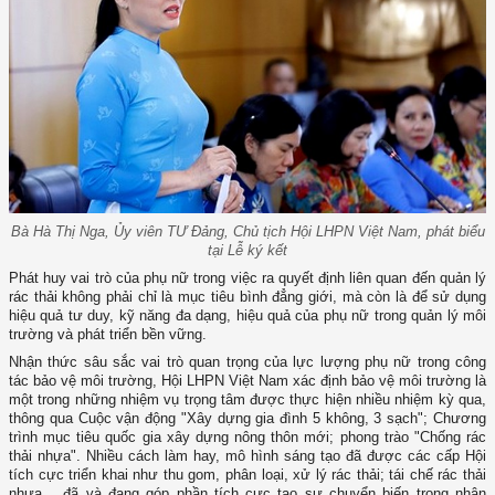
Bà Hà Thị Nga, Ủy viên TƯ Đảng, Chủ tịch Hội LHPN Việt Nam, phát biểu
tại Lễ ký kết
Phát huy vai trò của phụ nữ trong việc ra quyết định liên quan đến quản lý
rác thải không phải chỉ là mục tiêu bình đẳng giới, mà còn là để sử dụng
hiệu quả tư duy, kỹ năng đa dạng, hiệu quả của phụ nữ trong quản lý môi
trường và phát triển bền vững.
Nhận thức sâu sắc vai trò quan trọng của lực lượng phụ nữ trong công
tác bảo vệ môi trường, Hội LHPN Việt Nam xác định bảo vệ môi trường là
một trong những nhiệm vụ trọng tâm được thực hiện nhiều nhiệm kỳ qua,
thông qua Cuộc vận động "Xây dựng gia đình 5 không, 3 sạch"; Chương
trình mục tiêu quốc gia xây dựng nông thôn mới; phong trào "Chống rác
thải nhựa". Nhiều cách làm hay, mô hình sáng tạo đã được các cấp Hội
tích cực triển khai như thu gom, phân loại, xử lý rác thải; tái chế rác thải
nhựa… đã và đang góp phần tích cực tạo sự chuyển biến trong nhận