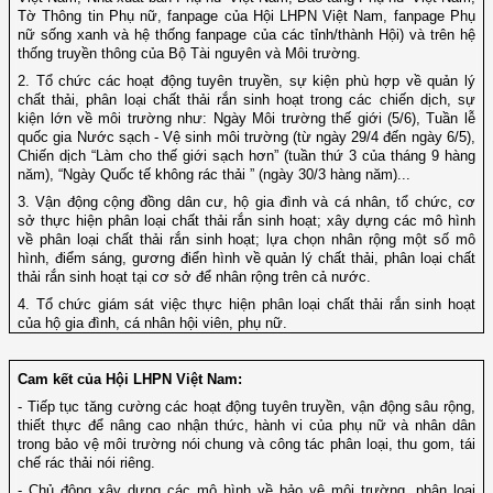
Tờ Thông tin Phụ nữ, fanpage của Hội LHPN Việt Nam, fanpage Phụ
nữ sống xanh và hệ thống fanpage của các tỉnh/thành Hội) và trên hệ
thống truyền thông của Bộ Tài nguyên và Môi trường.
2. Tổ chức các hoạt động tuyên truyền, sự kiện phù hợp về quản lý
chất thải, phân loại chất thải rắn sinh hoạt trong các chiến dịch, sự
kiện lớn về môi trường như: Ngày Môi trường thế giới (5/6), Tuần lễ
quốc gia Nước sạch - Vệ sinh môi trường (từ ngày 29/4 đến ngày 6/5),
Chiến dịch “Làm cho thế giới sạch hơn” (tuần thứ 3 của tháng 9 hàng
năm), “Ngày Quốc tế không rác thải ” (ngày 30/3 hàng năm)...
3. Vận động cộng đồng dân cư, hộ gia đình và cá nhân, tổ chức, cơ
sở thực hiện phân loại chất thải rắn sinh hoạt; xây dựng các mô hình
về phân loại chất thải rắn sinh hoạt; lựa chọn nhân rộng một số mô
hình, điểm sáng, gương điển hình về quản lý chất thải, phân loại chất
thải rắn sinh hoạt tại cơ sở để nhân rộng trên cả nước.
4. Tổ chức giám sát việc thực hiện phân loại chất thải rắn sinh hoạt
của hộ gia đình, cá nhân hội viên, phụ nữ.
Cam kết của Hội LHPN Việt Nam:
- Tiếp tục tăng cường các hoạt động tuyên truyền, vận động sâu rộng,
thiết thực để nâng cao nhận thức, hành vi của phụ nữ và nhân dân
trong bảo vệ môi trường nói chung và công tác phân loại, thu gom, tái
chế rác thải nói riêng.
- Chủ động xây dựng các mô hình về bảo vệ môi trường, phân loại