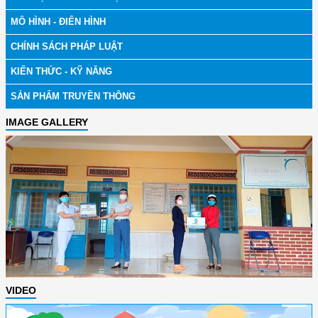
MÔ HÌNH - ĐIỂN HÌNH
CHÍNH SÁCH PHÁP LUẬT
KIẾN THỨC - KỸ NĂNG
SẢN PHẨM TRUYỀN THÔNG
IMAGE GALLERY
VIDEO