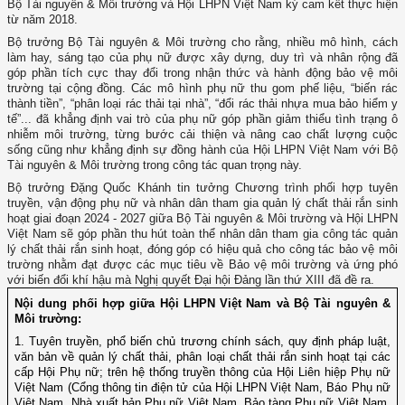
Bộ Tài nguyên & Môi trường và Hội LHPN Việt Nam ký cam kết thực hiện
từ năm 2018.
Bộ trưởng Bộ Tài nguyên & Môi trường cho rằng, nhiều mô hình, cách
làm hay, sáng tạo của phụ nữ được xây dựng, duy trì và nhân rộng đã
góp phần tích cực thay đổi trong nhận thức và hành động bảo vệ môi
trường tại cộng đồng. Các mô hình phụ nữ thu gom phế liệu, “biến rác
thành tiền”, “phân loại rác thải tại nhà”, “đổi rác thải nhựa mua bảo hiểm y
tế”... đã khẳng định vai trò của phụ nữ góp phần giảm thiểu tình trạng ô
nhiễm môi trường, từng bước cải thiện và nâng cao chất lượng cuộc
sống cũng như khẳng định sự đồng hành của Hội LHPN Việt Nam với Bộ
Tài nguyên & Môi trường trong công tác quan trọng này.
Bộ trưởng Đặng Quốc Khánh tin tưởng Chương trình phối hợp tuyên
truyền, vận động phụ nữ và nhân dân tham gia quản lý chất thải rắn sinh
hoạt giai đoạn 2024 - 2027 giữa Bộ Tài nguyên & Môi trường và Hội LHPN
Việt Nam sẽ góp phần thu hút toàn thể nhân dân tham gia công tác quản
lý chất thải rắn sinh hoạt, đóng góp có hiệu quả cho công tác bảo vệ môi
trường nhằm đạt được các mục tiêu về Bảo vệ môi trường và ứng phó
với biến đổi khí hậu mà Nghị quyết Đại hội Đảng lần thứ XIII đã đề ra.
Nội dung phối hợp giữa Hội LHPN Việt Nam và Bộ Tài nguyên &
Môi trường:
1. Tuyên truyền, phổ biến chủ trương chính sách, quy định pháp luật,
văn bản về quản lý chất thải, phân loại chất thải rắn sinh hoạt tại các
cấp Hội Phụ nữ; trên hệ thống truyền thông của Hội Liên hiệp Phụ nữ
Việt Nam (Cổng thông tin điện tử của Hội LHPN Việt Nam, Báo Phụ nữ
Việt Nam, Nhà xuất bản Phụ nữ Việt Nam, Bảo tàng Phụ nữ Việt Nam,