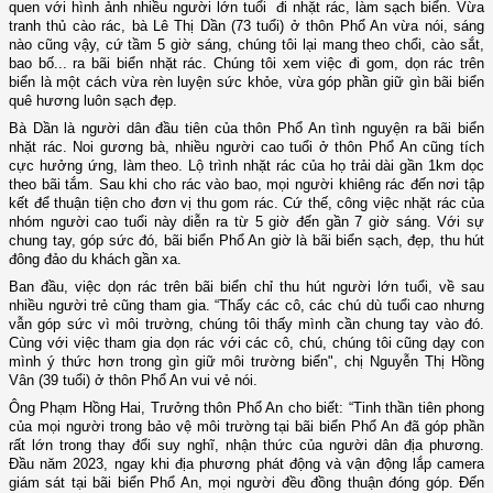
quen với hình ảnh nhiều người lớn tuổi đi nhặt rác, làm sạch biển. Vừa
tranh thủ cào rác, bà Lê Thị Dần (73 tuổi) ở thôn Phổ An vừa nói, sáng
nào cũng vậy, cứ tầm 5 giờ sáng, chúng tôi lại mang theo chổi, cào sắt,
bao bố... ra bãi biển nhặt rác. Chúng tôi xem việc đi gom, dọn rác trên
biển là một cách vừa rèn luyện sức khỏe, vừa góp phần giữ gìn bãi biển
quê hương luôn sạch đẹp.
Bà Dần là người dân đầu tiên của thôn Phổ An tình nguyện ra bãi biển
nhặt rác. Noi gương bà, nhiều người cao tuổi ở thôn Phổ An cũng tích
cực hưởng ứng, làm theo. Lộ trình nhặt rác của họ trải dài gần 1km dọc
theo bãi tắm. Sau khi cho rác vào bao, mọi người khiêng rác đến nơi tập
kết để thuận tiện cho đơn vị thu gom rác. Cứ thế, công việc nhặt rác của
nhóm người cao tuổi này diễn ra từ 5 giờ đến gần 7 giờ sáng. Với sự
chung tay, góp sức đó, bãi biển Phổ An giờ là bãi biển sạch, đẹp, thu hút
đông đảo du khách gần xa.
Ban đầu, việc dọn rác trên bãi biển chỉ thu hút người lớn tuổi, về sau
nhiều người trẻ cũng tham gia. “Thấy các cô, các chú dù tuổi cao nhưng
vẫn góp sức vì môi trường, chúng tôi thấy mình cần chung tay vào đó.
Cùng với việc tham gia dọn rác với các cô, chú, chúng tôi cũng dạy con
mình ý thức hơn trong gìn giữ môi trường biển", chị Nguyễn Thị Hồng
Vân (39 tuổi) ở thôn Phổ An vui vẻ nói.
Ông Phạm Hồng Hai, Trưởng thôn Phổ An cho biết: “Tinh thần tiên phong
của mọi người trong bảo vệ môi trường tại bãi biển Phổ An đã góp phần
rất lớn trong thay đổi suy nghĩ, nhận thức của người dân địa phương.
Đầu năm 2023, ngay khi địa phương phát động và vận động lắp camera
giám sát tại bãi biển Phổ An, mọi người đều đồng thuận đóng góp. Đến