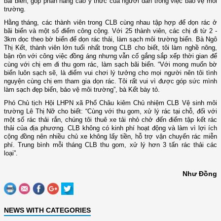
bãi biển, góp phần nâng cao ý thức của người dân trong việc bảo vệ môi
trường.
Hằng tháng, các thành viên trong CLB cùng nhau tập hợp để dọn rác ở
bãi biển và một số điểm công cộng.
Với 25 thành viên,
các chị đi từ 2 -
3km dọc theo bờ biển để dọn rác thải, làm sạch môi trường biển. Bà Ngô
Thị Kết, thành viên lớn tuổi nhất trong CLB cho biết, tôi làm nghề nông,
bận rộn với công việc đồng áng nhưng vẫn cố gắng sắp xếp thời gian để
cùng với chị em đi thu gom rác, làm sạch bãi biển. “Với mong muốn bờ
biển luôn sạch sẽ, là điểm vui chơi lý tưởng cho mọi người nên tôi tình
nguyện cùng chị em tham gia dọn rác. Tôi rất vui vì được góp sức mình
làm sạch đẹp biển, bảo vệ môi trường”, bà Kết bày tỏ.
Phó Chủ tịch Hội LHPN xã Phổ Châu kiêm Chủ nhiệm CLB Vệ sinh môi
trường Lê Thị Nỡ cho biết: “Cùng với thu gom, xử lý rác tại chỗ, đối với
một số rác thải rắn, chúng tôi thuê xe tải nhỏ chở đến điểm tập kết rác
thải của địa phương. CLB không có kinh phí hoạt động và làm vì lợi ích
cộng đồng nên nhiều chủ xe không lấy tiền, hỗ trợ vận chuyển rác miễn
phí. Trung bình mỗi tháng CLB thu gom, xử lý hơn 3 tấn rác thải các
loại”.
Như Đồng
NEWS WITH CATEGORIES