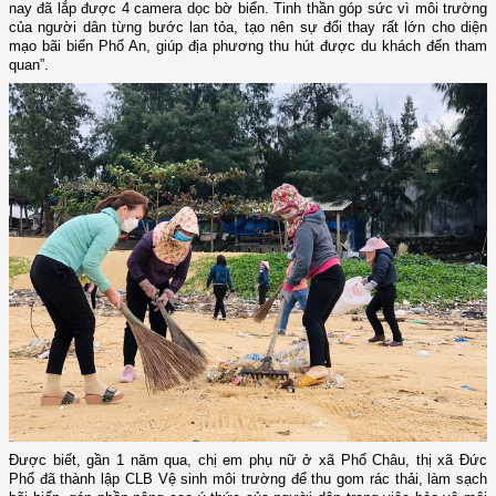
nay đã lắp được 4 camera dọc bờ biển. Tinh thần góp sức vì môi trường
của người dân từng bước lan tỏa, tạo nên sự đổi thay rất lớn cho diện
mạo bãi biển Phổ An, giúp địa phương thu hút được du khách đến tham
quan”.
Được biết, gần 1 năm qua, chị em phụ nữ ở xã Phổ Châu, thị xã Đức
Phổ đã thành lập CLB Vệ sinh môi trường để thu gom rác thải, làm sạch