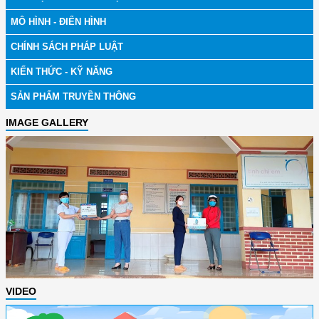
MÔ HÌNH - ĐIỂN HÌNH
CHÍNH SÁCH PHÁP LUẬT
KIẾN THỨC - KỸ NĂNG
SẢN PHẨM TRUYỀN THÔNG
IMAGE GALLERY
VIDEO