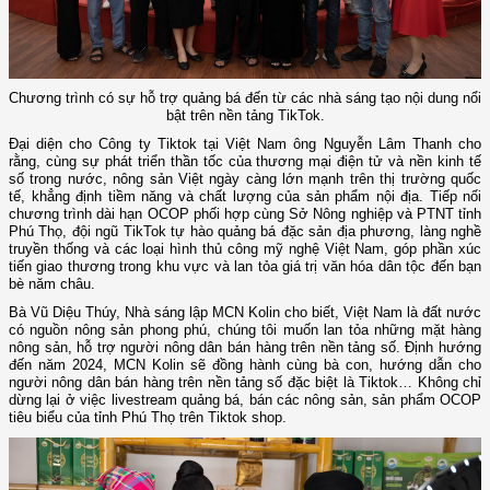
Chương trình có sự hỗ trợ quảng bá đến từ các nhà sáng tạo nội dung nổi
bật trên nền tảng TikTok.
Đại diện cho Công ty Tiktok tại Việt Nam ông Nguyễn Lâm Thanh cho
rằng, cùng sự phát triển thần tốc của thương mại điện tử và nền kinh tế
số trong nước, nông sản Việt ngày càng lớn mạnh trên thị trường quốc
tế, khẳng định tiềm năng và chất lượng của sản phẩm nội địa. Tiếp nối
chương trình dài hạn OCOP phối hợp cùng Sở Nông nghiệp và PTNT tỉnh
Phú Thọ, đội ngũ TikTok tự hào quảng bá đặc sản địa phương, làng nghề
truyền thống và các loại hình thủ công mỹ nghệ Việt Nam, góp phần xúc
tiến giao thương trong khu vực và lan tỏa giá trị văn hóa dân tộc đến bạn
bè năm châu.
Bà Vũ Diệu Thúy, Nhà sáng lập MCN Kolin cho biết, Việt Nam là đất nước
có nguồn nông sản phong phú, chúng tôi muốn lan tỏa những mặt hàng
nông sản, hỗ trợ người nông dân bán hàng trên nền tảng số. Định hướng
đến năm 2024, MCN Kolin sẽ đồng hành cùng bà con, hướng dẫn cho
người nông dân bán hàng trên nền tảng số đặc biệt là Tiktok… Không chỉ
dừng lại ở việc livestream quảng bá, bán các nông sản, sản phẩm OCOP
tiêu biểu của tỉnh Phú Thọ trên Tiktok shop.