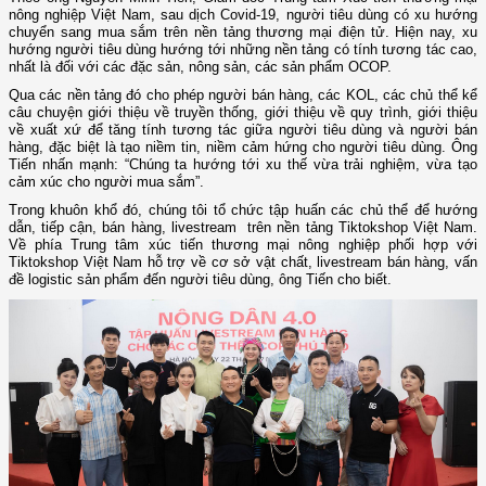
nông nghiệp Việt Nam, sau dịch Covid-19, người tiêu dùng có xu hướng
chuyển sang mua sắm trên nền tảng thương mại điện tử. Hiện nay, xu
hướng người tiêu dùng hướng tới những nền tảng có tính tương tác cao,
nhất là đối với các đặc sản, nông sản, các sản phẩm OCOP.
Qua các nền tảng đó cho phép người bán hàng, các KOL, các chủ thể kể
câu chuyện giới thiệu về truyền thống, giới thiệu về quy trình, giới thiệu
về xuất xứ để tăng tính tương tác giữa người tiêu dùng và người bán
hàng, đặc biệt là tạo niềm tin, niềm cảm hứng cho người tiêu dùng. Ông
Tiến nhấn mạnh: “Chúng ta hướng tới xu thế vừa trải nghiệm, vừa tạo
cảm xúc cho người mua sắm”.
Trong khuôn khổ đó, chúng tôi tổ chức tập huấn các chủ thể để hướng
dẫn, tiếp cận, bán hàng, livestream trên nền tảng Tiktokshop Việt Nam.
Về phía Trung tâm xúc tiến thương mại nông nghiệp phối hợp với
Tiktokshop Việt Nam hỗ trợ về cơ sở vật chất, livestream bán hàng, vấn
đề logistic sản phẩm đến người tiêu dùng, ông Tiến cho biết.