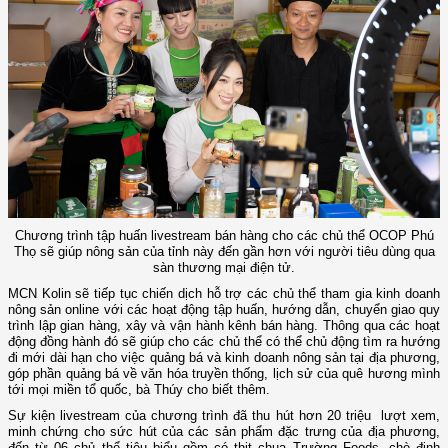
Chương trình tập huấn livestream bán hàng cho các chủ thể OCOP Phú
Thọ sẽ giúp nông sản của tỉnh này đến gần hơn với người tiêu dùng qua
sàn thương mại điện tử.
MCN Kolin sẽ tiếp tục chiến dịch hỗ trợ các chủ thể tham gia kinh doanh
nông sản online với các hoạt động tập huấn, hướng dẫn, chuyển giao quy
trình lập gian hàng, xây và vận hành kênh bán hàng. Thông qua các hoạt
động đồng hành đó sẽ giúp cho các chủ thể có thể chủ động tìm ra hướng
đi mới dài hạn cho việc quảng bá và kinh doanh nông sản tại địa phương,
góp phần quảng bá về văn hóa truyền thống, lịch sử của quê hương mình
tới mọi miền tổ quốc, bà Thúy cho biết thêm.
Sự kiện livestream của chương trình đã thu hút hơn 20 triệu lượt xem,
minh chứng cho sức hút của các sản phẩm đặc trưng của địa phương,
đến từ 06 chủ thể tiêu biểu gồm có thịt chua Trường Foods, chè đinh