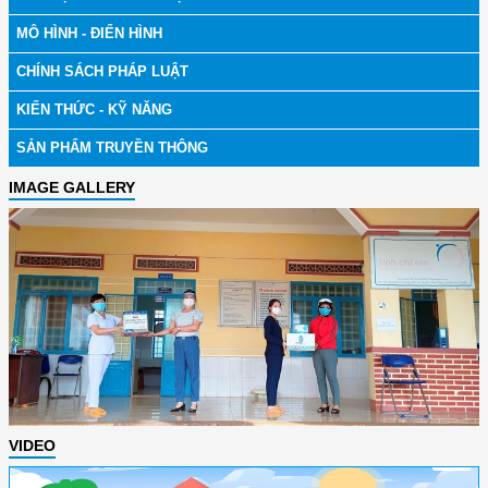
MÔ HÌNH - ĐIỂN HÌNH
CHÍNH SÁCH PHÁP LUẬT
KIẾN THỨC - KỸ NĂNG
SẢN PHẨM TRUYỀN THÔNG
IMAGE GALLERY
VIDEO