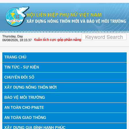
Skip to Content
Thursday, Day
: Hội LHPN Thọ Xuân tích cực góp phần nâng cao tỷ lệ người dân tham gia bảo 
06/08/2026
,
18:15:38
TRANG CHỦ
TIN TỨC - SỰ KIỆN
CHUYỂN ĐỔI SỐ
XÂY DỰNG NÔNG THÔN MỚI
BẢO VỆ MÔI TRƯỜNG
AN TOÀN CHO PN&TE
AN TOÀN GIAO THÔNG
XÂY DỰNG GIA ĐÌNH HẠNH PHÚC