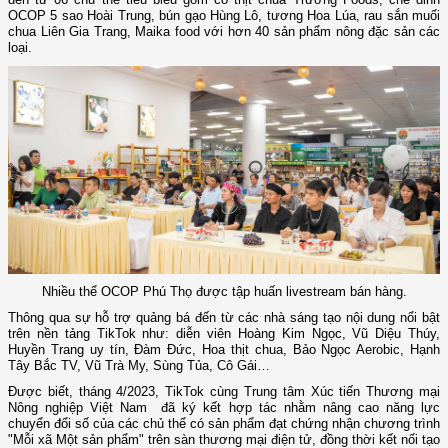
OCOP 5 sao Hoài Trung, bún gạo Hùng Lô, tương Hoa Lúa, rau sắn muối
chua Liên Gia Trang, Maika food với hơn 40 sản phẩm nông đặc sản các
loại.
Nhiều thể OCOP Phú Thọ được tập huấn livestream bán hàng.
Thông qua sự hỗ trợ quảng bá đến từ các nhà sáng tạo nội dung nổi bật
trên nền tảng TikTok như: diễn viên Hoàng Kim Ngọc, Vũ Diệu Thúy,
Huyền Trang uy tín, Đàm Đức, Hoa thịt chua, Bảo Ngọc Aerobic, Hạnh
Tây Bắc TV, Vũ Trà My, Sùng Tủa, Cô Gái…
Được biết, tháng 4/2023, TikTok cùng Trung tâm Xúc tiến Thương mại
Nông nghiệp Việt Nam đã ký kết hợp tác nhằm nâng cao năng lực
chuyển đổi số của các chủ thể có sản phẩm đạt chứng nhận chương trình
"Mỗi xã Một sản phẩm" trên sàn thương mại điện tử, đồng thời kết nối tạo