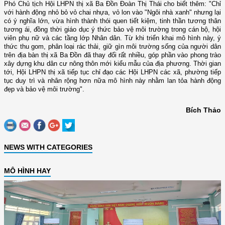
Phó Chủ tịch Hội LHPN thị xã Ba Đồn Đoàn Thị Thái cho biết thêm: "Chỉ
với hành động nhỏ bỏ vỏ chai nhựa, vỏ lon vào "Ngôi nhà xanh" nhưng lại
có ý nghĩa lớn, vừa hình thành thói quen tiết kiệm, tinh thần tương thân
tương ái, đồng thời giáo dục ý thức bảo vệ môi trường trong cán bộ, hội
viên phụ nữ và các tầng lớp Nhân dân. Từ khi triển khai mô hình này, ý
thức thu gom, phân loại rác thải, giữ gìn môi trường sống của người dân
trên địa bàn thị xã Ba Đồn đã thay đổi rất nhiều, góp phần vào phong trào
xây dựng khu dân cư nông thôn mới kiểu mẫu của địa phương. Thời gian
tới, Hội LHPN thị xã tiếp tục chỉ đạo các Hội LHPN các xã, phường tiếp
tục duy trì và nhân rộng hơn nữa mô hình này nhằm lan tỏa hành động
đẹp và bảo vệ môi trường".
Bích Thảo
NEWS WITH CATEGORIES
MÔ HÌNH HAY