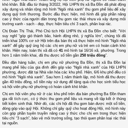
khó khăn. Bắt đầu từ tháng 3/2022, Hội LHPN thị xã Ba Đồn đã phát động
xây dựng và nhân rộng mô hình “Ngôi nhà xanh” thu gom phế liệu để xây
dựng quỹ tình thương. Bước đầu thực hiện, mô hình đã góp phần nâng
cao ý thức của người dân trong thu gom rác thải nhựa và xây dựng môi
trường xanh - sạch - đẹp, thực hiện tiêu chí 3 sạch, phân loại rác.
Chị Đoàn Thị Thái, Phó Chủ tịch Hội LHPN thị xã Ba Đồn cho biết: “Với
suy nghĩ “góp gió thành bão, hành động nhỏ, ý nghĩa lớn”, chúng tôi đã
triển khai 100% cơ sở Hội trên địa bàn thị xã thực hiện mô hình "Ngôi nhà
xanh" để gây quỹ ủng hộ các chị em phụ nữ và trẻ em có hoàn cảnh khó
khăn. Hiện nay, toàn thị xã đã có
41
mô hình tại 16/16 xã, phường. Trong
hơn 1 năm triển khai, đã thu được số tiền gần
250 triệu đồng
”.
Đều đặn hàng tuần, chị em phụ nữ phường Ba Đồn, thị xã Ba Đồn lại
mang phế liệu của gia đình đến góp vào “Ngôi nhà xanh” của Hội LHPN
phường, được đặt tại Nhà văn hóa các khu phố. Hiện, 6/6 khu phố đều có
mô hình "Ngôi nhà xanh". Sau hơn 1 năm thành lập, mô hình đã thu được
gần 40 triệu đồng, số tiền này sử dụng để tặng quà cho học sinh tiểu học
và hội viên phụ nữ phường có hoàn cảnh khó khăn.
Chị em hội viên phụ nữ ở các khu phố trên địa bàn phường Ba Đồn tham
gia rất tích cực, có ý thức thu gom phế liệu và mang về tập kết ở thùng
tiết kiệm sinh thái. Nhờ đó, các chi hội đã thu gom bán được một số tiền,
đóng góp vào quỹ Hội. Không chỉ gây quỹ cho hoạt động Hội, mô hình này
còn góp phần tuyên truyền nâng cao ý thức cho chị em trong thực hiện
tiêu chí “3 sạch”, bảo vệ môi trường sống, tạo thói quen phân loại rác thải
tại nguồn.