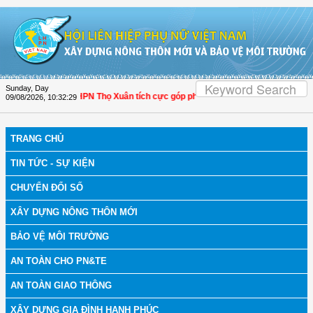
Skip to Content
Sunday, Day
Thanh Hóa: Hội LHPN Thọ Xuân tích cực góp phần nâng cao tỷ lệ người dân tham
09/08/2026
,
10:32:30
TRANG CHỦ
TIN TỨC - SỰ KIỆN
CHUYỂN ĐỔI SỐ
XÂY DỰNG NÔNG THÔN MỚI
BẢO VỆ MÔI TRƯỜNG
AN TOÀN CHO PN&TE
AN TOÀN GIAO THÔNG
XÂY DỰNG GIA ĐÌNH HẠNH PHÚC