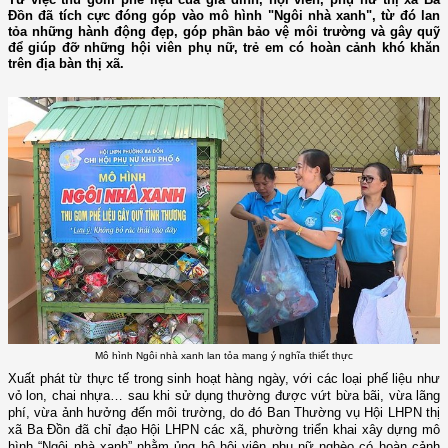
Đồn đã tích cực đóng góp vào mô hình "Ngôi nhà xanh", từ đó lan
tỏa những hành động đẹp, góp phần bảo vệ môi trường và gây quỹ
để giúp đỡ những hội viên phụ nữ, trẻ em có hoàn cảnh khó khăn
trên địa bàn thị xã.
Mô hình Ngôi nhà xanh lan tỏa mang ý nghĩa thiết thực
Xuất phát từ thực tế trong sinh hoạt hàng ngày, với các loại phế liệu như
vỏ lon, chai nhựa… sau khi sử dụng thường được vứt bừa bãi, vừa lãng
phí, vừa ảnh hưởng đến môi trường, do đó Ban Thường vụ Hội LHPN thị
xã Ba Đồn đã chỉ đạo Hội LHPN các xã, phường triển khai xây dựng mô
hình “Ngôi nhà xanh” nhằm ủng hộ hội viên phụ nữ nghèo có hoàn cảnh