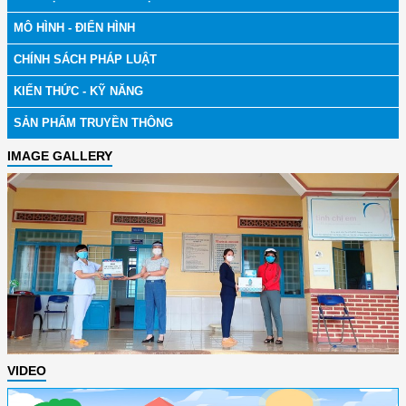
MÔ HÌNH - ĐIỂN HÌNH
CHÍNH SÁCH PHÁP LUẬT
KIẾN THỨC - KỸ NĂNG
SẢN PHẨM TRUYỀN THÔNG
IMAGE GALLERY
VIDEO