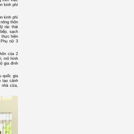
n kinh phí
n kinh phí
 nông thôn
ý rác thải
 bếp, sạch
 thực hiện
i Phụ nữ 3
thôn của 2
i; mô hình
ộ gia đình
u quốc gia
ó tạo cảnh
h nhà cửa,