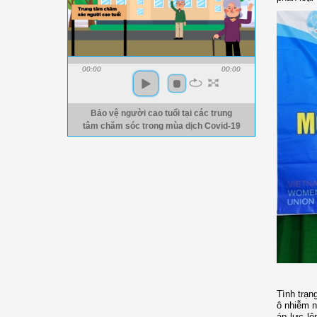
00:00
00:00
Bảo vệ người cao tuổi tại các trung
tâm chăm sóc trong mùa dịch Covid-19
Tình trạn
ô nhiễm n
áp lực lê