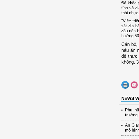
Để khắc 
tỉnh và đ
thải nhựa
"Việc tri
sát địa b
đầu nên h
hướng 50/
Cán bộ, 
nấu ăn n
để thực 
không, 
NEWS W
Phụ nữ
trường 
An Gia
mô hình