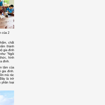
n của 2
 phẩm, chất
phẩm thành
hộ gia đình
 như "Ngôi
thức, hình
ia đình.
an tâm của
 gia đình.
uồn mà rác
Đây là trở
 phân loại