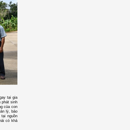
ay tại gia
m phát sinh
ng của con
ản lý, bảo
 tại nguồn
hải có khả