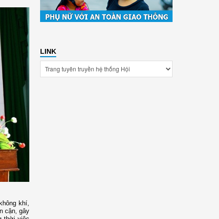
LINK
không khí,
n cận, gây
 thời việc