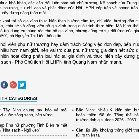
phục khó khăn, các cấp Hội luôn bám sát chủ trương, Kế hoạch của Trung
ịa phương, sự chỉ đạo và phát động của Hội LHPN cấp trên về phong trào
, xây dựng nông thôn mới.
ển khai tại hộ gia đình thực hiện theo hướng cầm tay chỉ việc, hướng dẫn c
àn, chia sẻ và động viên hộ gia đình trong quá trình thực hiện. Mô hình thà
ỗ trợ dụng cụ thùng rác cho hộ gia đình, nhưng cũng có sự đối ứng của gia
50", bà Nguyễn Thị Liên thông tin.
hội viên phụ nữ thường hay đảm trách công việc dọn dẹp, bếp núc
hiều hơn nam giới, nên vai trò của phụ nữ trong gia đình hết sức q
hiện hoạt động phân loại rác tại gia đình và thực hiện xây dựng g
3 sạch - Phó Chủ tịch Hội LHPN tỉnh Quảng Nam nhấn mạnh.
ITH CATEGORIES
 Tây Ninh chung tay bảo vệ môi
Bắc Ninh: Nhiều ý kiến tâm hu
vì cuộc sống xanh, bền vững
hoàn thiện Đề án Tổng thể b
trường tỉnh giai đoạn 2026 - 2030
ng: Phụ nữ phường Tịnh Biên ra mắt
 “Nhà sạch - Ngõ đẹp”
Cần lấp đầy khoảng trống giới tro
rủi ro thiên tai