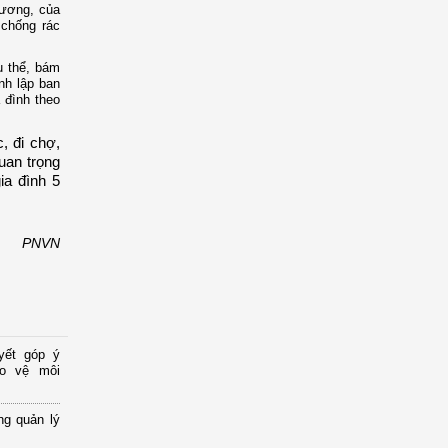
 ương, của
 chống rác
ụ thể, bám
nh lập ban
 đình theo
, đi chợ,
uan trọng
ia đình 5
PNVN
yết góp ý
ảo vệ môi
ng quản lý