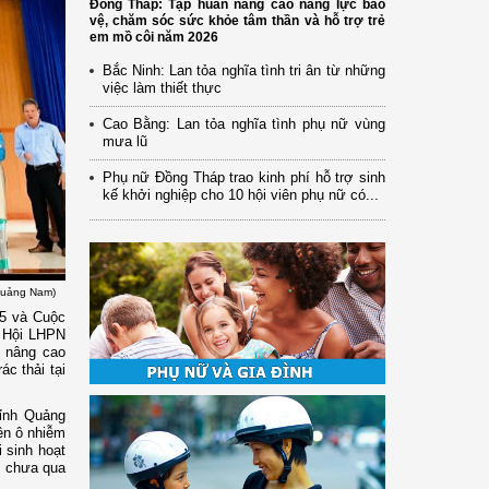
Đồng Tháp: Tập huấn nâng cao năng lực bảo
vệ, chăm sóc sức khỏe tâm thần và hỗ trợ trẻ
em mồ côi năm 2026
Bắc Ninh: Lan tỏa nghĩa tình tri ân từ những
việc làm thiết thực
Cao Bằng: Lan tỏa nghĩa tình phụ nữ vùng
mưa lũ
Phụ nữ Đồng Tháp trao kinh phí hỗ trợ sinh
kế khởi nghiệp cho 10 hội viên phụ nữ có...
 Quảng Nam)
025 và Cuộc
, Hội LHPN
n nâng cao
ác thải tại
tỉnh Quảng
iên ô nhiễm
i sinh hoạt
m chưa qua