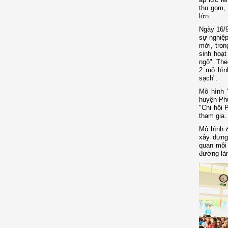
thu gom, 
lớn.
Ngày 16/9
sự nghiệp
mới, tron
sinh hoạt
ngõ". The
2 mô hìn
sạch".
Mô hình 
huyện Phú
"Chi hội 
tham gia.
Mô hình đ
xây dựng
quan môi 
đường làn