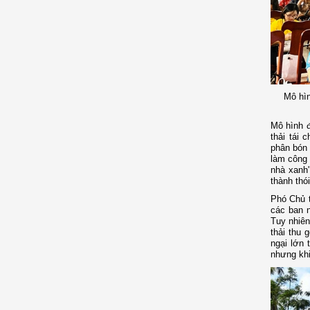
Mô hìn
Mô hình đ
thải tái 
phân bón 
làm công 
nhà xanh"
thành thó
Phó Chủ 
các ban 
Tuy nhiên
thải thu 
ngại lớn 
nhưng khi