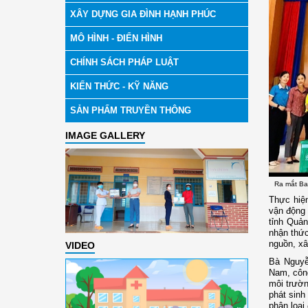
XÂY DỰNG GIA ĐÌNH HẠNH PHÚC
MÔ HÌNH - ĐIỂN HÌNH
CHÍNH SÁCH PHÁP LUẬT
KIẾN THỨC - KỸ NĂNG
SẢN PHẨM TRUYỀN THÔNG
IMAGE GALLERY
Ra mắt Ba
Thực hiê
vận động 
tỉnh Quả
nhận thức
nguồn, xâ
VIDEO
Bà Nguyễ
Nam, công
môi trườn
phát sinh
phân loại