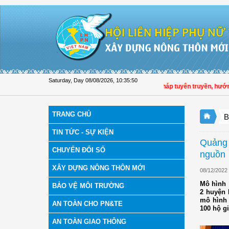
Skip to Content
Saturday, Day 08/08/2026
,
10:35:51
Hội LHPN tỉnh Đồng Tháp tuyên truyền, hướng dẫn, 
TRANG CHỦ
B
TIN TỨC - SỰ KIỆN
Quảng 
CHUYỂN ĐỔI SỐ
nguồn
XÂY DỰNG NÔNG THÔN MỚI
08/12/2022
Mô hình 
BẢO VỆ MÔI TRƯỜNG
2 huyện 
mô hình 
AN TOÀN CHO PN&TE
100 hộ gi
AN TOÀN GIAO THÔNG