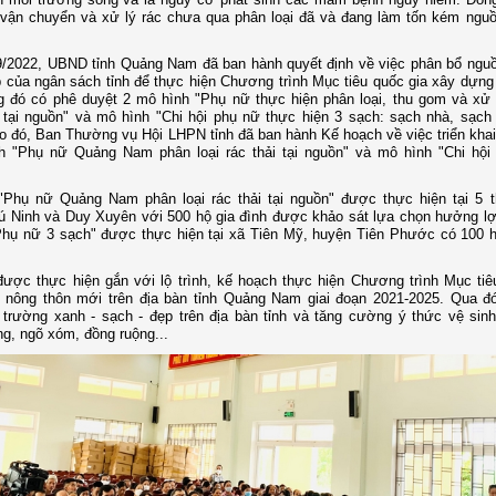
vận chuyển và xử lý rác chưa qua phân loại đã và đang làm tốn kém nguồ
/2022, UBND tỉnh Quảng Nam đã ban hành quyết định về việc phân bổ nguồ
 của ngân sách tỉnh để thực hiện Chương trình Mục tiêu quốc gia xây dựng
g đó có phê duyệt 2 mô hình "Phụ nữ thực hiện phân loại, thu gom và xử l
 tại nguồn" và mô hình "Chi hội phụ nữ thực hiện 3 sạch: sạch nhà, sạch
o đó, Ban Thường vụ Hội LHPN tỉnh đã ban hành Kế hoạch về việc triển khai
h "Phụ nữ Quảng Nam phân loại rác thải tại nguồn" và mô hình "Chi hộ
"Phụ nữ Quảng Nam phân loại rác thải tại nguồn" được thực hiện tại 5 
 Ninh và Duy Xuyên với 500 hộ gia đình được khảo sát lựa chọn hưởng lợ
Phụ nữ 3 sạch" được thực hiện tại xã Tiên Mỹ, huyện Tiên Phước có 100 h
ược thực hiện gắn với lộ trình, kế hoạch thực hiện Chương trình Mục tiê
 nông thôn mới trên địa bàn tỉnh Quảng Nam giai đoạn 2021-2025. Qua đ
trường xanh - sạch - đẹp trên địa bàn tỉnh và tăng cường ý thức vệ sin
g, ngõ xóm, đồng ruộng...