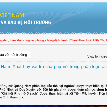
triển khai công tác phòng, chống dịch bệnh
| Thanh Hóa: Hội LHPN Thọ Xuân tíc
ảo vệ môi trường
View font size
Nam: Phát huy vai trò của phụ nữ trong phân loại rác 
“Phụ nữ Quảng Nam phân loại rác thải tại nguồn” được thực hiện tại 5
Phú Ninh và Duy Xuyên với 500 hộ gia đình được khảo sát lựa chọn h
“Chi hội Phụ nữ 3 sạch” được thực hiện tại xã Tiên Mỹ, huyện Tiên
a đình tham gia.