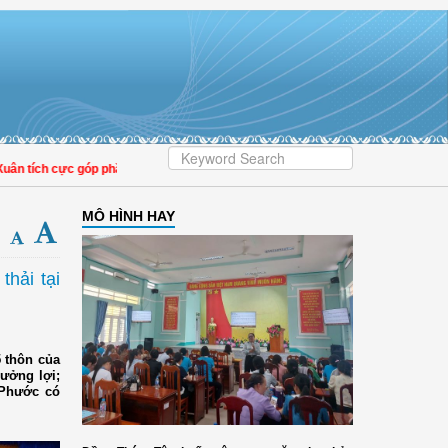
h cực góp phần nâng cao tỷ lệ người dân tham gia bảo hiểm y tế
MÔ HÌNH HAY
thải tại
 thôn của
ưởng lợi;
 Phước có