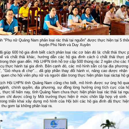
h "Phụ nữ Quảng Nam phân loại rác thải tại nguồn" được thực hiện tại 5 thô
huyện Phú Ninh và Duy Xuyên
ã giúp 600 hộ gia đình biết cách phân loại rác cơ bản đó là: chất thải thực
chế và chất thải khác, hướng dẫn các hộ gia đình cách ủ chất thải thực 
trong thời gian đến. Hội LHPN tỉnh hỗ trợ cấp 500 thùng rác 2 ngăn cho các 
cụ thực hành tại gia đình. Bên cạnh đó, các mô hình sẵn có tại địa phương
, "Giỏ nhựa đi chợ"... đã góp phần thay đổi hành vi, nâng cao được nhận 
i quen cho hội viên phụ nữ và người dân trong thực hiện phân loại ráctại hộ g
tịch Hội LHPN tỉnh Quảng Nam cũng cho biết, mô hình được sự ủng hộ qu
ngành, chính quyền, địa phương, sự đồng lòng hưởng ứng tích cực của hộ
, thực tế hiện nay, tỉnh Quảng Nam chưa thực hiện phân loại rác thải tại ng
gom chỉ được công ty Môi trường thực hiện ở mức chôn lấp hợp vệ sinh. 
trong triển khai xây dựng mô hình của Hội bởi các hộ gia đình đã thực hiện
 thu gom lại không phân loại ra.