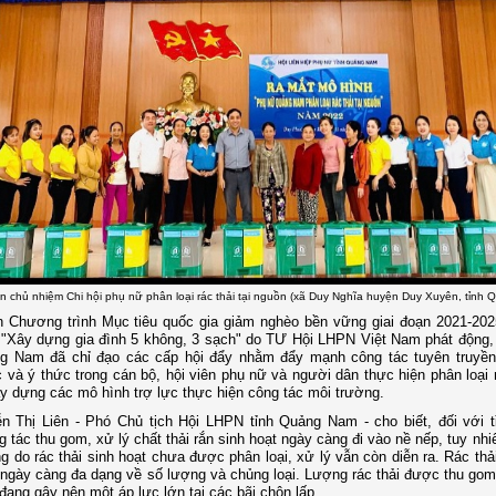
n chủ nhiệm Chi hội phụ nữ phân loại rác thải tại nguồn (xã Duy Nghĩa huyện Duy Xuyên, tỉnh
̣n Chương trình Mục tiêu quốc gia giảm nghèo bền vững giai đoạn 2021-2
"Xây dựng gia đình 5 không, 3 sạch" do TƯ Hội LHPN Việt Nam phát động
ng Nam đã chỉ đạo các cấp hội đẩy nhằm đẩy mạnh công tác tuyên truyề
 và ý thức trong cán bộ, hội viên phụ nữ và người dân thực hiện phân loại r
y dựng các mô hình trợ lực thực hiện công tác môi trường.
n Thị Liên - Phó Chủ tịch Hội LHPN tỉnh Quảng Nam - cho biết, đối với 
 tác thu gom, xử lý chất thải rắn sinh hoạt ngày càng đi vào nề nếp, tuy nh
g do rác thải sinh hoạt chưa được phân loại, xử lý vẫn còn diễn ra. Rác thả
 ngày càng đa dạng về số lượng và chủng loại. Lượng rác thải được thu go
 đang gây nên một áp lực lớn tại các bãi chôn lấp.