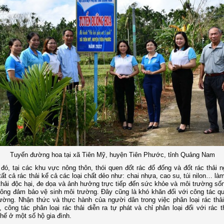
Tuyến đường hoa tại xã Tiên Mỹ, huyện Tiên Phước, tỉnh Quảng Nam
đó, tại các khu vực nông thôn, thói quen đốt rác đổ đống và đốt rác thải ng
 tất cả rác thải kể cả các loại chất dẻo như: chai nhựa, cao su, túi nilon… là
thải độc hại, đe dọa và ảnh hưởng trực tiếp đến sức khỏe và môi trường số
ông đảm bảo vệ sinh môi trường. Đây cũng là khó khăn đối với công tác qu
ường. Nhận thức và thực hành của người dân trong việc phân loại rác thải
 công tác phân loại rác thải diễn ra tự phát và chỉ phân loại đối với rác t
chế ở một số hộ gia đình.