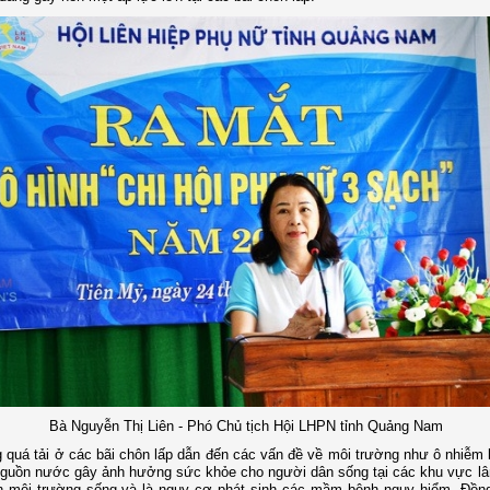
Bà Nguyễn Thị Liên - Phó Chủ tịch Hội LHPN tỉnh Quảng Nam
g quá tải ở các bãi chôn lấp dẫn đến các vấn đề về môi trường như ô nhiễm 
guồn nước gây ảnh hưởng sức khỏe cho người dân sống tại các khu vực lâ
n môi trường sống và là nguy cơ phát sinh các mầm bệnh nguy hiểm. Đồng