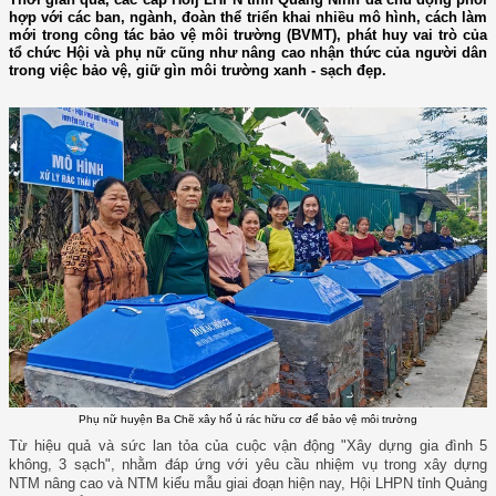
hợp với các ban, ngành, đoàn thể triển khai nhiều mô hình, cách làm
mới trong công tác bảo vệ môi trường (BVMT), phát huy vai trò của
tổ chức Hội và phụ nữ cũng như nâng cao nhận thức của người dân
trong việc bảo vệ, giữ gìn môi trường xanh - sạch đẹp.
Phụ nữ huyện Ba Chẽ xây hố ủ rác hữu cơ để bảo vệ môi trường
Từ hiệu quả và sức lan tỏa của cuộc vận động "Xây dựng gia đình 5
không, 3 sạch", nhằm đáp ứng với yêu cầu nhiệm vụ trong xây dựng
NTM nâng cao và NTM kiểu mẫu giai đoạn hiện nay, Hội LHPN tỉnh Quảng