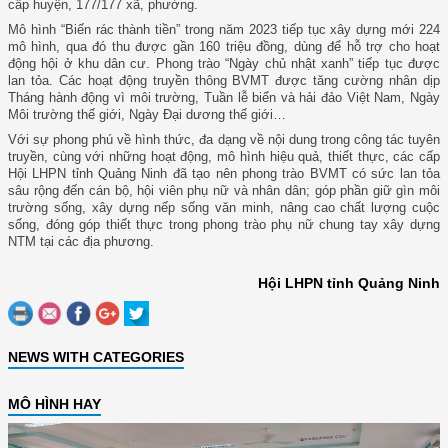
cấp huyện, 177/177 xã, phường.
Mô hình “Biến rác thành tiền” trong năm 2023 tiếp tục xây dựng mới 224
mô hình, qua đó thu được gần 160 triệu đồng, dùng để hỗ trợ cho hoạt
động hội ở khu dân cư. Phong trào “Ngày chủ nhật xanh” tiếp tục được
lan tỏa. Các hoạt động truyền thông BVMT được tăng cường nhân dịp
Tháng hành động vì môi trường, Tuần lễ biển và hải đảo Việt Nam, Ngày
Môi trường thế giới, Ngày Đại dương thế giới…
Với sự phong phú về hình thức, đa dạng về nội dung trong công tác tuyên
truyền, cùng với những hoạt động, mô hình hiệu quả, thiết thực, các cấp
Hội LHPN tỉnh Quảng Ninh đã tạo nên phong trào BVMT có sức lan tỏa
sâu rộng đến cán bộ, hội viên phụ nữ và nhân dân; góp phần giữ gìn môi
trường sống, xây dựng nếp sống văn minh, nâng cao chất lượng cuộc
sống, đóng góp thiết thực trong phong trào phụ nữ chung tay xây dựng
NTM tại các địa phương.
Hội LHPN tỉnh Quảng Ninh
NEWS WITH CATEGORIES
MÔ HÌNH HAY