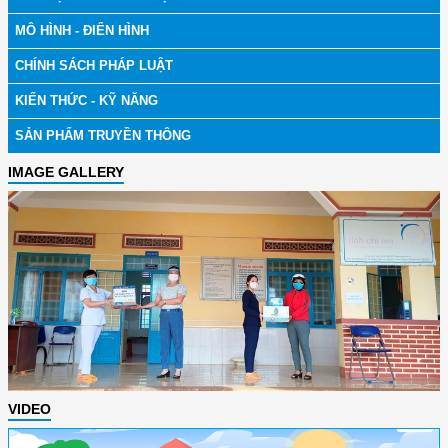
MÔ HÌNH - ĐIỂN HÌNH
CHÍNH SÁCH PHÁP LUẬT
KIẾN THỨC - KỸ NĂNG
SẢN PHẨM TRUYỀN THÔNG
IMAGE GALLERY
VIDEO