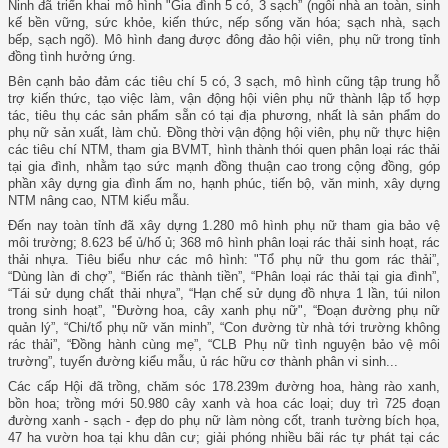
Ninh đã triển khai mô hình "Gia đình 5 có, 3 sạch” (ngôi nhà an toàn, sinh
kế bền vững, sức khỏe, kiến thức, nếp sống văn hóa; sạch nhà, sạch
bếp, sạch ngõ). Mô hình đang được đông đảo hội viên, phụ nữ trong tỉnh
đồng tình hưởng ứng.
Bên cạnh bảo đảm các tiêu chí 5 có, 3 sạch, mô hình cũng tập trung hỗ
trợ kiến thức, tạo việc làm, vận động hội viên phụ nữ thành lập tổ hợp
tác, tiêu thụ các sản phẩm sẵn có tại địa phương, nhất là sản phẩm do
phụ nữ sản xuất, làm chủ. Đồng thời vận động hội viên, phụ nữ thực hiện
các tiêu chí NTM, tham gia BVMT, hình thành thói quen phân loại rác thải
tại gia đình, nhằm tạo sức mạnh đồng thuận cao trong cộng đồng, góp
phần xây dựng gia đình ấm no, hạnh phúc, tiến bộ, văn minh, xây dựng
NTM nâng cao, NTM kiểu mẫu.
Đến nay toàn tỉnh đã xây dựng 1.280 mô hình phụ nữ tham gia bảo vệ
môi trường; 8.623 bể ủ/hố ủ; 368 mô hình phân loại rác thải sinh hoạt, rác
thải nhựa. Tiêu biểu như các mô hình: "Tổ phụ nữ thu gom rác thải”,
“Dùng làn đi chợ”, “Biến rác thành tiền”, “Phân loại rác thải tại gia đình”,
“Tái sử dụng chất thải nhựa”, “Hạn chế sử dụng đồ nhựa 1 lần, túi nilon
trong sinh hoạt”, "Đường hoa, cây xanh phụ nữ", “Đoạn đường phụ nữ
quản lý”, “Chi/tổ phụ nữ văn minh”, “Con đường từ nhà tới trường không
rác thải”, “Đồng hành cùng mẹ”, “CLB Phụ nữ tình nguyện bảo vệ môi
trường”, tuyến đường kiểu mẫu, ủ rác hữu cơ thành phân vi sinh...
Các cấp Hội đã trồng, chăm sóc 178.239m đường hoa, hàng rào xanh,
bồn hoa; trồng mới 50.980 cây xanh và hoa các loại; duy trì 725 đoạn
đường xanh - sạch - đẹp do phụ nữ làm nòng cốt, tranh tường bích họa,
47 ha vườn hoa tại khu dân cư; giải phóng nhiều bãi rác tự phát tại các