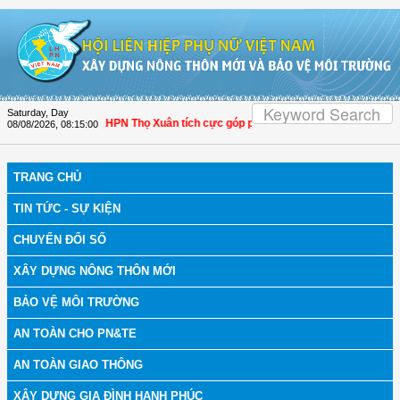
Skip to Content
Saturday, Day
 Thanh Hóa: Hội LHPN Thọ Xuân tích cực góp phần nâng cao tỷ lệ người dân tha
08/08/2026
,
08:15:01
TRANG CHỦ
TIN TỨC - SỰ KIỆN
CHUYỂN ĐỔI SỐ
XÂY DỰNG NÔNG THÔN MỚI
BẢO VỆ MÔI TRƯỜNG
AN TOÀN CHO PN&TE
AN TOÀN GIAO THÔNG
XÂY DỰNG GIA ĐÌNH HẠNH PHÚC