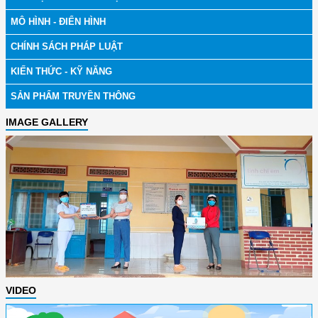
MÔ HÌNH - ĐIỂN HÌNH
CHÍNH SÁCH PHÁP LUẬT
KIẾN THỨC - KỸ NĂNG
SẢN PHẨM TRUYỀN THÔNG
IMAGE GALLERY
VIDEO