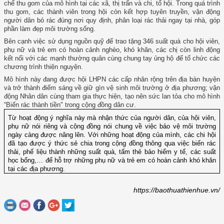
chế thu gom của mô hình tại các xã, thị trấn và chi, tổ hội. Trong quá trình
thu gom, các thành viên trong hội còn kết hợp tuyên truyền, vận động
người dân bỏ rác đúng nơi quy định, phân loại rác thải ngay tại nhà, góp
phần làm đẹp môi trường sống.
Bên cạnh việc sử dụng nguồn quỹ để trao tặng 346 suất quà cho hội viên,
phụ nữ và trẻ em có hoàn cảnh nghèo, khó khăn, các chị còn linh động
kết nối với các mạnh thường quân cùng chung tay ủng hộ để tổ chức các
chương trình thiện nguyện.
Mô hình này đang được hội LHPN các cấp nhân rộng trên địa bàn huyện
và trở thành điểm sáng về giữ gìn vệ sinh môi trường ở địa phương; vận
động Nhân dân cùng tham gia thực hiện, tạo nên sức lan tỏa cho mô hình
“Biến rác thành tiền" trong cộng đồng dân cư.
Từ hoạt động ý nghĩa này mà nhận thức của người dân, của hội viên,
phụ nữ nói riêng và cộng đồng nói chung về việc bảo vệ môi trường
ngày càng được nâng lên. Với những hoạt động của mình, các chi hội
đã tạo được ý thức sẻ chia trong cộng đồng thông qua việc biến rác
thải, phế liệu thành những suất quà, tấm thẻ bảo hiểm y tế, các suất
học bổng,… để hỗ trợ những phụ nữ và trẻ em có hoàn cảnh khó khăn
tại các địa phương.
https://baothuathienhue.vn/