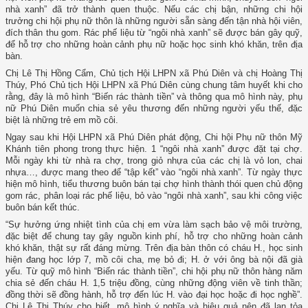
nhà xanh” đã trở thành quen thuộc. Nếu các chị bận, những chi hội
trưởng chi hội phụ nữ thôn là những người sẵn sàng đến tận nhà hội viên,
đích thân thu gom. Rác phế liệu từ “ngôi nhà xanh” sẽ được bán gây quỹ,
để hỗ trợ cho những hoàn cảnh phụ nữ hoặc học sinh khó khăn, trên địa
bàn.
Chị Lê Thị Hồng Cẩm, Chủ tịch Hội LHPN xã Phú Diên và chị Hoàng Thị
Thúy, Phó Chủ tịch Hội LHPN xã Phú Diên cùng chung tâm huyết khi cho
rằng, đây là mô hình “Biến rác thành tiền” và thông qua mô hình này, phụ
nữ Phú Diên muốn chia sẻ yêu thương đến những người yếu thế, đặc
biệt là những trẻ em mồ côi.
Ngay sau khi Hội LHPN xã Phú Diên phát động, Chi hội Phụ nữ thôn Mỹ
Khánh tiên phong trong thực hiện. 1 “ngôi nhà xanh” được đặt tại chợ.
Mỗi ngày khi từ nhà ra chợ, trong giỏ nhựa của các chị là vỏ lon, chai
nhựa…, được mang theo để “tập kết” vào “ngôi nhà xanh”. Từ ngày thực
hiện mô hình, tiểu thương buôn bán tại chợ hình thành thói quen chủ động
gom rác, phân loại rác phế liệu, bỏ vào “ngôi nhà xanh”, sau khi công việc
buôn bán kết thúc.
“Sự hưởng ứng nhiệt tình của chị em vừa làm sạch bảo vệ môi trường,
đặc biệt để chung tay gây nguồn kinh phí, hỗ trợ cho những hoàn cảnh
khó khăn, thật sự rất đáng mừng. Trên địa bàn thôn có cháu H., học sinh
hiện đang học lớp 7, mồ côi cha, mẹ bỏ đi; H. ở với ông bà nội đã già
yếu. Từ quỹ mô hình “Biến rác thành tiền”, chi hội phụ nữ thôn hàng năm
chia sẻ đến cháu H. 1,5 triệu đồng, cùng những động viên về tinh thần;
đồng thời sẽ đồng hành, hỗ trợ đến lúc H. vào đại học hoặc đi học nghề”.
Chị Lê Thị Thúy cho biết, mô hình ý nghĩa và hiệu quả nên đã lan tỏa