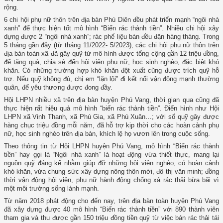
rộng.
6 chi hội phụ nữ thôn trên địa bàn Phú Diên đều phát triển mạnh “ngôi nhà
xanh” để thực hiện tốt mô hình “Biến rác thành tiền”. Nhiều chi hội xây
dựng được 2 “ngôi nhà xanh”; rác phế liệu bán đều đặn hàng tháng. Trong
5 tháng gần đây (từ tháng 11/2022- 5/2023), các chi hội phụ nữ thôn trên
địa bàn toàn xã đã gây quỹ từ mô hình được tổng cộng gần 12 triệu đồng,
để tặng quà, chia sẻ đến hội viên phụ nữ, học sinh nghèo, đặc biệt khó
khăn. Có những trường hợp khó khăn đột xuất cũng được trích quỹ hỗ
trợ. Nếu quỹ không đủ, chị em “lặn lội” đi kết nối vận động mạnh thường
quân, để yêu thương được đong đầy.
Hội LHPN nhiều xã trên địa bàn huyện Phú Vang, thời gian qua cũng đã
thực hiện rất hiệu quả mô hình “biến rác thành tiền”. Điển hình như Hội
LHPN xã Vinh Thanh, xã Phú Gia, xã Phú Xuân…; với số quỹ gây được
hàng chục triệu đồng mỗi năm, đã hỗ trợ kịp thời cho các hoàn cảnh phụ
nữ, học sinh nghèo trên địa bàn, khích lệ họ vươn lên trong cuộc sống.
Theo thông tin từ Hội LHPN huyện Phú Vang, mô hình “Biến rác thành
tiền” hay gọi là “Ngôi nhà xanh” là hoạt động vừa thiết thực, mang lại
nguồn quỹ đáng kể nhằm giúp đỡ những hội viên nghèo, có hoàn cảnh
khó khăn, vừa chung sức xây dựng nông thôn mới, đô thị văn minh; đồng
thời vận động hội viên, phụ nữ hành động chống xả rác thải bừa bãi vì
một môi trường sống lành mạnh.
Từ năm 2018 phát động cho đến nay, trên địa bàn toàn huyện Phú Vang
đã xây dựng được 40 mô hình “Biến rác thành tiền” với 890 thành viên
tham gia và thu được gần 150 triệu đồng tiền quỹ từ việc bán rác thải tái