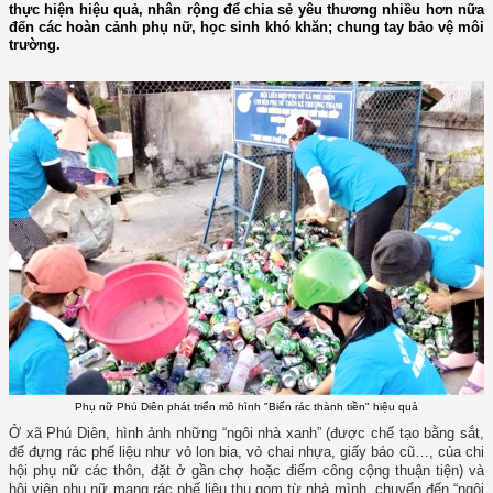
thực hiện hiệu quả, nhân rộng để chia sẻ yêu thương nhiều hơn nữa
đến các hoàn cảnh phụ nữ, học sinh khó khăn; chung tay bảo vệ môi
trường.
Phụ nữ Phú Diên phát triển mô hình "Biến rác thành tiền" hiệu quả
Ở xã Phú Diên, hình ảnh những “ngôi nhà xanh” (được chế tạo bằng sắt,
để đựng rác phế liệu như vỏ lon bia, vỏ chai nhựa, giấy báo cũ…, của chi
hội phụ nữ các thôn, đặt ở gần chợ hoặc điểm công cộng thuận tiện) và
hội viên phụ nữ mang rác phế liệu thu gom từ nhà mình, chuyển đến “ngôi