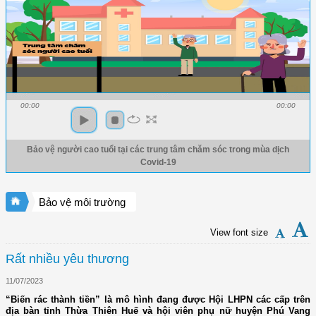
00:00
00:00
Bảo vệ người cao tuổi tại các trung tâm chăm sóc trong mùa dịch
Covid-19
Bảo vệ môi trường
View font size
Rất nhiều yêu thương
11/07/2023
“Biến rác thành tiền” là mô hình đang được Hội LHPN các cấp trên
địa bàn tỉnh Thừa Thiên Huế và hội viên phụ nữ huyện Phú Vang