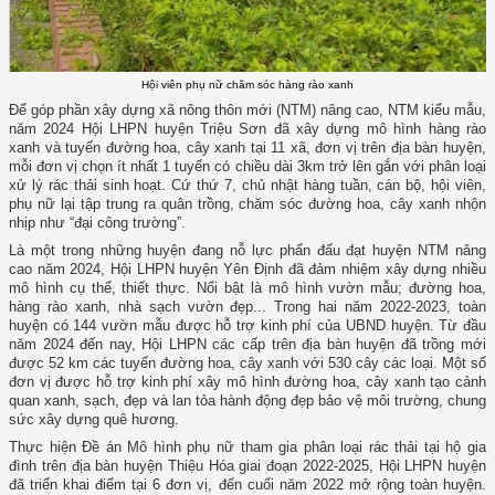
Hội viên phụ nữ chăm sóc hàng rào xanh
Để góp phần xây dựng xã nông thôn mới (NTM) nâng cao, NTM kiểu mẫu,
năm 2024 Hội LHPN huyện Triệu Sơn đã xây dựng mô hình hàng rào
xanh và tuyến đường hoa, cây xanh tại 11 xã, đơn vị trên địa bàn huyện,
mỗi đơn vị chọn ít nhất 1 tuyến có chiều dài 3km trở lên gắn với phân loại
xử lý rác thải sinh hoạt. Cứ thứ 7, chủ nhật hàng tuần, cán bộ, hội viên,
phụ nữ lại tập trung ra quân trồng, chăm sóc đường hoa, cây xanh nhộn
nhịp như “đại công trường”.
Là một trong những huyện đang nỗ lực phấn đấu đạt huyện NTM nâng
cao năm 2024, Hội LHPN huyện Yên Định đã đảm nhiệm xây dựng nhiều
mô hình cụ thể, thiết thực. Nổi bật là mô hình vườn mẫu; đường hoa,
hàng rào xanh, nhà sạch vườn đẹp... Trong hai năm 2022-2023, toàn
huyện có 144 vườn mẫu được hỗ trợ kinh phí của UBND huyện. Từ đầu
năm 2024 đến nay, Hội LHPN các cấp trên địa bàn huyện đã trồng mới
được 52 km các tuyến đường hoa, cây xanh với 530 cây các loại. Một số
đơn vị được hỗ trợ kinh phí xây mô hình đường hoa, cây xanh tạo cảnh
quan xanh, sạch, đẹp và lan tỏa hành động đẹp bảo vệ môi trường, chung
sức xây dựng quê hương.
Thực hiện Đề án Mô hình phụ nữ tham gia phân loại rác thải tại hộ gia
đình trên địa bàn huyện Thiệu Hóa giai đoạn 2022-2025, Hội LHPN huyện
đã triển khai điểm tại 6 đơn vị, đến cuối năm 2022 mở rộng toàn huyện.