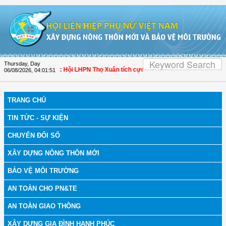
Skip to Content
Thursday, Day
bệnh
| Thanh Hóa: Hội LHPN Thọ Xuân tích cực góp phần nâng cao tỷ lệ người d
06/08/2026
,
04:01:52
TRANG CHỦ
TIN TỨC - SỰ KIỆN
CHUYỂN ĐỔI SỐ
XÂY DỰNG NÔNG THÔN MỚI
BẢO VỆ MÔI TRƯỜNG
AN TOÀN CHO PN&TE
AN TOÀN GIAO THÔNG
XÂY DỰNG GIA ĐÌNH HẠNH PHÚC