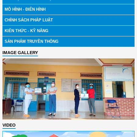
MÔ HÌNH - ĐIỂN HÌNH
CHÍNH SÁCH PHÁP LUẬT
KIẾN THỨC - KỸ NĂNG
SẢN PHẨM TRUYỀN THÔNG
IMAGE GALLERY
VIDEO