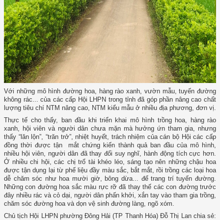
Với những mô hình đường hoa, hàng rào xanh, vườn mẫu, tuyến đường
không rác... của các cấp Hội LHPN trong tỉnh đã góp phần nâng cao chất
lượng tiêu chí NTM nâng cao, NTM kiểu mẫu ở nhiều địa phương, đơn vị.
Thực tế cho thấy, ban đầu khi triển khai mô hình trồng hoa, hàng rào
xanh, hội viên và người dân chưa mặn mà hưởng ứn tham gia, nhưng
thấy “lăn lộn”, “trăn trở”, nhiệt huyết, trách nhiệm của cán bộ Hội các cấp
đồng thời được tận mắt chứng kiến thành quả ban đầu của mô hình,
nhiều hội viên, người dân đã thay đổi suy nghĩ, hành động tích cực hơn.
Ở nhiều chi hội, các chị trổ tài khéo léo, sáng tạo nên những chậu hoa
được tận dụng lại từ phế liệu đầy màu sắc, bắt mắt, rồi trồng các loại hoa
dễ chăm sóc như hoa mười giờ, bông dừa... để trang trí tuyến đường.
Những con đường hoa sắc màu rực rỡ đã thay thế các con đường trước
đây nhiều rác và cỏ dại, người dân phấn khởi, xắn tay vào tham gia trồng,
chăm sóc đường hoa và dọn vệ sinh đường làng, ngõ xóm.
Chủ tịch Hội LHPN phường Đông Hải (TP Thanh Hóa) Đỗ Thị Lan chia sẻ: