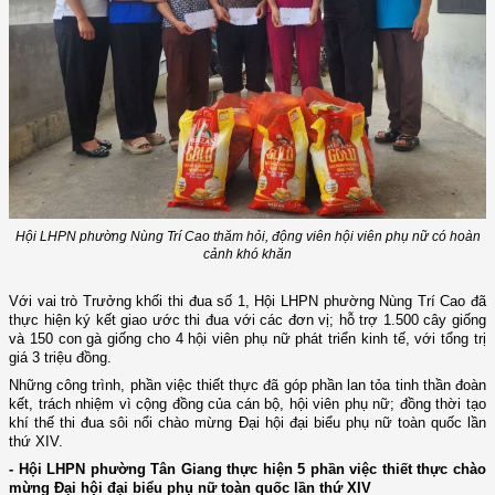
Hội LHPN phường Nùng Trí Cao thăm hỏi, động viên hội viên phụ nữ có hoàn
cảnh khó khăn
Với vai trò Trưởng khối thi đua số 1, Hội LHPN phường Nùng Trí Cao đã
thực hiện ký kết giao ước thi đua với các đơn vị; hỗ trợ 1.500 cây giống
và 150 con gà giống cho 4 hội viên phụ nữ phát triển kinh tế, với tổng trị
giá 3 triệu đồng.
Những công trình, phần việc thiết thực đã góp phần lan tỏa tinh thần đoàn
kết, trách nhiệm vì cộng đồng của cán bộ, hội viên phụ nữ; đồng thời tạo
khí thế thi đua sôi nổi chào mừng Đại hội đại biểu phụ nữ toàn quốc lần
thứ XIV.
- Hội LHPN phường Tân Giang thực hiện 5 phần việc thiết thực chào
mừng Đại hội đại biểu phụ nữ toàn quốc lần thứ XIV