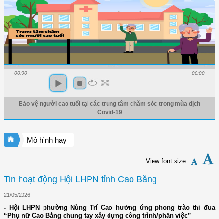
00:00
00:00
Bảo vệ người cao tuổi tại các trung tâm chăm sóc trong mùa dịch
Covid-19
Mô hình hay
View font size
Tin hoạt động Hội LHPN tỉnh Cao Bằng
21/05/2026
- Hội LHPN phường Nùng Trí Cao hưởng ứng phong trào thi đua
“Phụ nữ Cao Bằng chung tay xây dựng công trình/phần việc”