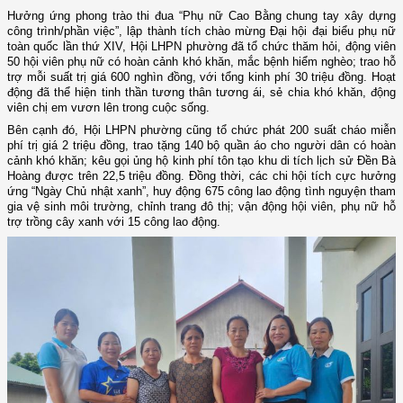
Hưởng ứng phong trào thi đua “Phụ nữ Cao Bằng chung tay xây dựng
công trình/phần việc”, lập thành tích chào mừng Đại hội đại biểu phụ nữ
toàn quốc lần thứ XIV, Hội LHPN phường đã tổ chức thăm hỏi, động viên
50 hội viên phụ nữ có hoàn cảnh khó khăn, mắc bệnh hiểm nghèo; trao hỗ
trợ mỗi suất trị giá 600 nghìn đồng, với tổng kinh phí 30 triệu đồng. Hoạt
động đã thể hiện tinh thần tương thân tương ái, sẻ chia khó khăn, động
viên chị em vươn lên trong cuộc sống.
Bên cạnh đó, Hội LHPN phường cũng tổ chức phát 200 suất cháo miễn
phí trị giá 2 triệu đồng, trao tặng 140 bộ quần áo cho người dân có hoàn
cảnh khó khăn; kêu gọi ủng hộ kinh phí tôn tạo khu di tích lịch sử Đền Bà
Hoàng được trên 22,5 triệu đồng. Đồng thời, các chi hội tích cực hưởng
ứng “Ngày Chủ nhật xanh”, huy động 675 công lao động tình nguyện tham
gia vệ sinh môi trường, chỉnh trang đô thị; vận động hội viên, phụ nữ hỗ
trợ trồng cây xanh với 15 công lao động.