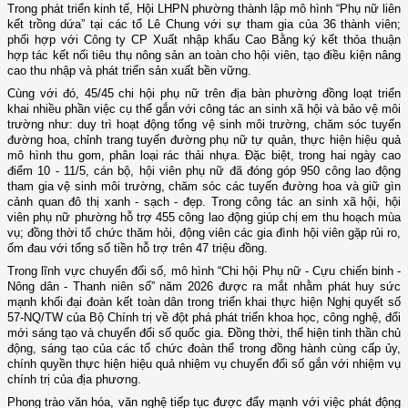
Trong phát triển kinh tế, Hội LHPN phường thành lập mô hình “Phụ nữ liên
kết trồng dứa” tại các tổ Lê Chung với sự tham gia của 36 thành viên;
phối hợp với Công ty CP Xuất nhập khẩu Cao Bằng ký kết thỏa thuận
hợp tác kết nối tiêu thụ nông sản an toàn cho hội viên, tạo điều kiện nâng
cao thu nhập và phát triển sản xuất bền vững.
Cùng với đó, 45/45 chi hội phụ nữ trên địa bàn phường đồng loạt triển
khai nhiều phần việc cụ thể gắn với công tác an sinh xã hội và bảo vệ môi
trường như: duy trì hoạt động tổng vệ sinh môi trường, chăm sóc tuyến
đường hoa, chỉnh trang tuyến đường phụ nữ tự quản, thực hiện hiệu quả
mô hình thu gom, phân loại rác thải nhựa. Đặc biệt, trong hai ngày cao
điểm 10 - 11/5, cán bộ, hội viên phụ nữ đã đóng góp 950 công lao động
tham gia vệ sinh môi trường, chăm sóc các tuyến đường hoa và giữ gìn
cảnh quan đô thị xanh - sạch - đẹp. Trong công tác an sinh xã hội, hội
viên phụ nữ phường hỗ trợ 455 công lao động giúp chị em thu hoạch mùa
vụ; đồng thời tổ chức thăm hỏi, động viên các gia đình hội viên gặp rủi ro,
ốm đau với tổng số tiền hỗ trợ trên 47 triệu đồng.
Trong lĩnh vực chuyển đổi số, mô hình “Chi hội Phụ nữ - Cựu chiến binh -
Nông dân - Thanh niên số” năm 2026 được ra mắt nhằm phát huy sức
mạnh khối đại đoàn kết toàn dân trong triển khai thực hiện Nghị quyết số
57-NQ/TW của Bộ Chính trị về đột phá phát triển khoa học, công nghệ, đổi
mới sáng tạo và chuyển đổi số quốc gia. Đồng thời, thể hiện tinh thần chủ
động, sáng tạo của các tổ chức đoàn thể trong đồng hành cùng cấp ủy,
chính quyền thực hiện hiệu quả nhiệm vụ chuyển đổi số gắn với nhiệm vụ
chính trị của địa phương.
Phong trào văn hóa, văn nghệ tiếp tục được đẩy mạnh với việc phát động