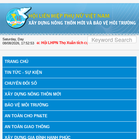
Skip to Content
Saturday, Day
 bệnh
| Thanh Hóa: Hội LHPN Thọ Xuân tích cực góp phần nâng cao tỷ lệ người 
08/08/2026
,
17:52:54
TRANG CHỦ
TIN TỨC - SỰ KIỆN
CHUYỂN ĐỔI SỐ
XÂY DỰNG NÔNG THÔN MỚI
BẢO VỆ MÔI TRƯỜNG
AN TOÀN CHO PN&TE
AN TOÀN GIAO THÔNG
XÂY DỰNG GIA ĐÌNH HẠNH PHÚC