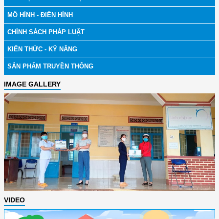
MÔ HÌNH - ĐIỂN HÌNH
CHÍNH SÁCH PHÁP LUẬT
KIẾN THỨC - KỸ NĂNG
SẢN PHẨM TRUYỀN THÔNG
IMAGE GALLERY
VIDEO