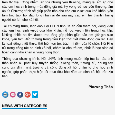
trên 82 triệu đồng nhằm lan tỏa những yêu thương, mang lại ấm áp cho
các em học sinh trong mùa đông giá rét. Hy vọng với sự yêu thương, ấm
áp từ Chương trình sẽ giúp phần nào cho các em vượt qua khó khăn, yên
tâm học tập, bồi đắp lòng nhân ái để sau này các em trở thành những
người có ích cho xã hội.
Tại chương trình, lãnh đạo Hội LHPN tỉnh đã ân cần thăm hỏi, động viên
các em học sinh vượt qua khó khăn, nỗ lực vươn lên trong học tập.
Những chiếc áo ấm được trao tặng góp phần giúp các em giữ gìn sức
khỏe, yên tâm đến trường trong điều kiện thời tiết mùa đông giá rét. Đây
là hoạt động thiết thực, thể hiện vai trò, trách nhiệm của tổ chức Hội Phụ
nữ trong công tác an sinh xã hội, chăm lo cho trẻ em, nhất là học sinh có
hoàn cảnh khó khăn ở vùng nông thôn.
Thông qua chương trình, Hội LHPN tỉnh mong muốn tiếp tục lan tỏa tinh
thần nhân ái, phát huy truyền thống “tương thân, tương ái”, chung tay
cùng gia đình, nhà trường và cộng đồng xã hội chăm lo cho học sinh
nghèo, góp phần thực hiện tốt mục tiêu bảo đảm an sinh xã hội trên địa
bàn.
Phương Thảo
NEWS WITH CATEGORIES