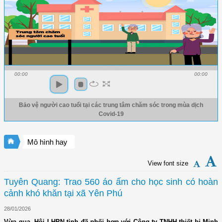
00:00
00:00
Bảo vệ người cao tuổi tại các trung tâm chăm sóc trong mùa dịch
Covid-19
Mô hình hay
View font size
Tuyên Quang: Trao 560 áo ấm cho học sinh có hoàn
cảnh khó khăn tại xã Yên Phú
28/01/2026
Vừa qua, Hội LHPN tỉnh đã phối hợp với Công ty TNHH thiết bị Minh