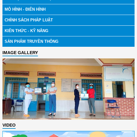
MÔ HÌNH - ĐIỂN HÌNH
CHÍNH SÁCH PHÁP LUẬT
KIẾN THỨC - KỸ NĂNG
SẢN PHẨM TRUYỀN THÔNG
IMAGE GALLERY
VIDEO