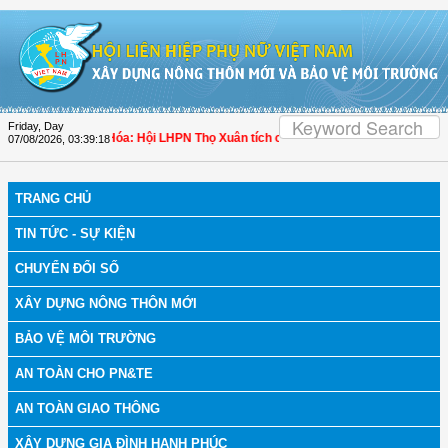
Skip to Content
Friday, Day
ch bệnh
| Thanh Hóa: Hội LHPN Thọ Xuân tích cực góp phần nâng cao tỷ lệ ngườ
07/08/2026
,
03:39:18
TRANG CHỦ
TIN TỨC - SỰ KIỆN
CHUYỂN ĐỔI SỐ
XÂY DỰNG NÔNG THÔN MỚI
BẢO VỆ MÔI TRƯỜNG
AN TOÀN CHO PN&TE
AN TOÀN GIAO THÔNG
XÂY DỰNG GIA ĐÌNH HẠNH PHÚC