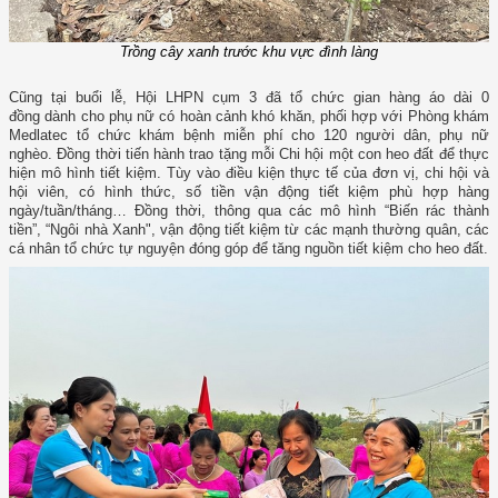
Trồng cây xanh trước khu vực đình làng
Cũng tại buổi lễ, Hội LHPN cụm 3 đã tổ chức gian hàng áo dài 0
đồng dành cho phụ nữ có hoàn cảnh khó khăn, phối hợp với Phòng khám
Medlatec tổ chức khám bệnh miễn phí cho 120 người dân, phụ nữ
nghèo. Đồng thời tiến hành trao tặng mỗi Chi hội một con heo đất để thực
hiện mô hình tiết kiệm. Tùy vào điều kiện thực tế của đơn vị, chi hội và
hội viên, có hình thức, số tiền vận động tiết kiệm phù hợp hàng
ngày/tuần/tháng… Đồng thời, thông qua các mô hình “Biến rác thành
tiền”, “Ngôi nhà Xanh", vận động tiết kiệm từ các mạnh thường quân, các
cá nhân tổ chức tự nguyện đóng góp để tăng nguồn tiết kiệm cho heo đất.