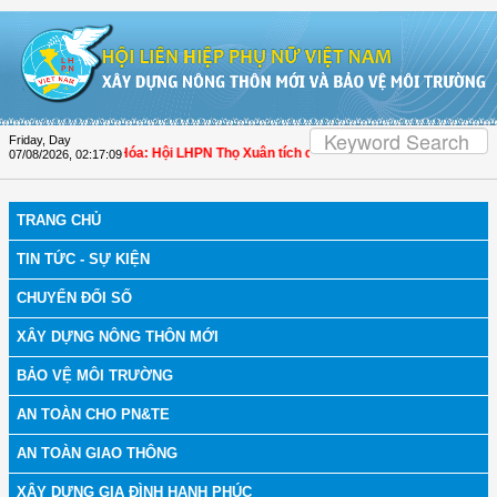
Skip to Content
Friday, Day
h bệnh
| Thanh Hóa: Hội LHPN Thọ Xuân tích cực góp phần nâng cao tỷ lệ người
07/08/2026
,
02:17:10
TRANG CHỦ
TIN TỨC - SỰ KIỆN
CHUYỂN ĐỔI SỐ
XÂY DỰNG NÔNG THÔN MỚI
BẢO VỆ MÔI TRƯỜNG
AN TOÀN CHO PN&TE
AN TOÀN GIAO THÔNG
XÂY DỰNG GIA ĐÌNH HẠNH PHÚC