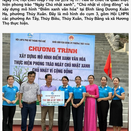
hiện phong trào “Ngày Chủ nhật xanh”, “Chủ nhật vì cộng đồng” và
xây dựng mô hình “Điểm xanh văn hóa” tại Đình làng Dương Xuân
Hạ, phường Thủy Xuân. Đây là mô hình do cụm 3, gồm Hội LHPN
các phường An Tây, Thủy Biều, Thủy Xuân, Thủy Bằng và xã Hương
Thọ thực hiện.