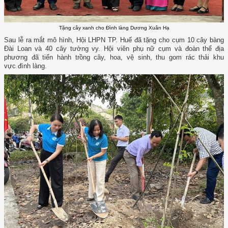
Tặng cây xanh cho Đình làng Dương Xuân Hạ
Sau lễ ra mắt mô hình, Hội LHPN TP. Huế đã tặng cho cụm 10 cây bàng
Đài Loan và 40 cây tường vy. Hội viên phụ nữ cụm và đoàn thể địa
phương đã tiến hành trồng cây, hoa, vệ sinh, thu gom rác thải khu
vực đình làng.