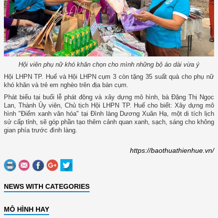
Hội viên phụ nữ khó khăn chọn cho mình những bộ áo dài vừa ý
Hội LHPN TP. Huế và Hội LHPN cụm 3 còn tặng 35 suất quà cho phụ nữ
khó khăn và trẻ em nghèo trên địa bàn cụm.
Phát biểu tại buổi lễ phát động và xây dựng mô hình, bà Đặng Thị Ngọc
Lan, Thành Ủy viên, Chủ tịch Hội LHPN TP. Huế cho biết: Xây dựng mô
hình "Điểm xanh văn hóa" tại Đình làng Dương Xuân Hạ, một di tích lịch
sử cấp tỉnh, sẽ góp phần tạo thêm cảnh quan xanh, sạch, sáng cho không
gian phía trước đình làng.
https://baothuathienhue.vn/
NEWS WITH CATEGORIES
MÔ HÌNH HAY