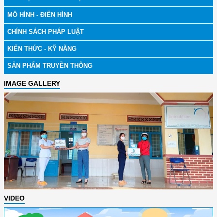
MÔ HÌNH - ĐIỂN HÌNH
CHÍNH SÁCH PHÁP LUẬT
KIẾN THỨC - KỸ NĂNG
SẢN PHẨM TRUYỀN THÔNG
IMAGE GALLERY
VIDEO