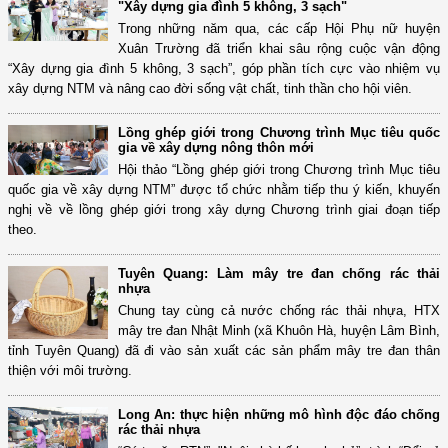
"Xây dựng gia đình 5 không, 3 sạch"
Trong những năm qua, các cấp Hội Phụ nữ huyện
Xuân Trường đã triển khai sâu rộng cuộc vận động
“Xây dựng gia đình 5 không, 3 sạch”, góp phần tích cực vào nhiệm vụ
xây dựng NTM và nâng cao đời sống vật chất, tinh thần cho hội viên.
Lồng ghép giới trong Chương trình Mục tiêu quốc
gia về xây dựng nông thôn mới
Hội thảo “Lồng ghép giới trong Chương trình Mục tiêu
quốc gia về xây dựng NTM” được tổ chức nhằm tiếp thu ý kiến, khuyến
nghị về về lồng ghép giới trong xây dựng Chương trình giai đoạn tiếp
theo.
Tuyên Quang: Làm mây tre đan chống rác thải
nhựa
Chung tay cùng cả nước chống rác thải nhựa, HTX
mây tre đan Nhật Minh (xã Khuôn Hà, huyện Lâm Bình,
tỉnh Tuyên Quang) đã đi vào sản xuất các sản phẩm mây tre đan thân
thiện với môi trường.
Long An: thực hiện những mô hình độc đáo chống
rác thải nhựa