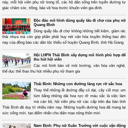
này, mỗi hội viên phụ nữ trong tổ, các hộ dân sống trên tuyến đường tự
giác chăm sóc, trồng, bảo vệ hoa trước khuôn viên gia đình.
Độc đáo mô hình dùng quẩy tấu đi chợ của phụ nữ
Quang Bình
Dùng quẩy tấu đi chợ không những tiết kiệm, giảm rác
thải nhựa mà còn góp phần phát huy nét văn hóa truyền thống bao đời
nay của đồng bào các dân tộc thiểu số huyện Quang Bình, tỉnh Hà Giang.
Hội LHPN Thái Bình xây dựng mô hình phù hợp để
thu hút hội viên
Các mô hình bảo vệ môi trường, văn hóa văn nghệ,
thể dục thể thao thu hút nhiều phụ nữ tham gia
Thái Bình: Những con đường làng rực rỡ sắc hoa
Thay thế những lề đường đầy cỏ dại, cây cối mọc um
tùm bằng những dải hoa rực rỡ màu sắc là việc làm
mà cán bộ, hội viên phụ nữ các cấp trên địa bàn tỉnh
Thái Bình đã duy trì nhiều năm nay. Những tuyến đường hoa đã mang lại
sức sống mới, tạo điểm nhấn cho diện mạo nông thôn mới.
Nam Định: Phụ nữ Xuân Trường với cuộc vận động