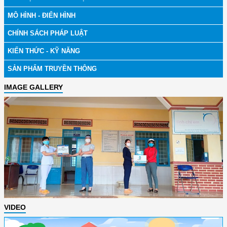
MÔ HÌNH - ĐIỂN HÌNH
CHÍNH SÁCH PHÁP LUẬT
KIẾN THỨC - KỸ NĂNG
SẢN PHẨM TRUYỀN THÔNG
IMAGE GALLERY
VIDEO