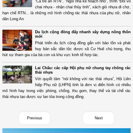
“Cá tre ăn RTN”, "Ngôi nhà kế hoạch nhỏ”, trình “Đổi vỏ
chai nhựa - nhận chai thủy tinh”, xách giỏ nhựa đi chợ,
hạn chế RTN… là những mô hình chống rác thải nhựa của phụ nữ, nhân
dân Long An
Du lịch cộng đồng đẩy nhanh xây dựng nông thôn
mới
Phát triển du lịch cộng đồng gắn với bảo tồn và phát
huy bản sắc dân tộc được xã Cư Huê chú trọng, thu
hút sự tham gia của bà con và khu vực kinh tế hợp tác.
Lai Châu: các cấp Hội phụ nữ chung tay chống rác
thải nhựa
Với quyết tâm “nói không với rác thải nhựa”, Hội Liên
hiệp Phụ nữ (LHPN) tỉnh là đơn vị điển hình có nhiều
mô hình hay trong việc phòng, chống, thu gom, thay thế và tái chế rác
thải nhựa tạo được sự lan tỏa trong cộng đồng.
Previous
Next