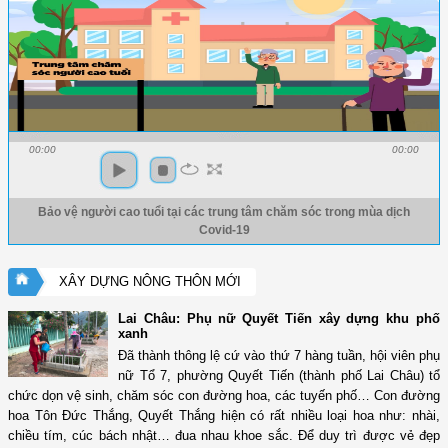
00:00
00:00
Bảo vệ người cao tuổi tại các trung tâm chăm sóc trong mùa dịch
Covid-19
XÂY DỰNG NÔNG THÔN MỚI
Lai Châu: Phụ nữ Quyết Tiến xây dựng khu phố
xanh
Đã thành thông lệ cứ vào thứ 7 hàng tuần, hội viên phụ
nữ Tổ 7, phường Quyết Tiến (thành phố Lai Châu) tổ
chức dọn vệ sinh, chăm sóc con đường hoa, các tuyến phố… Con đường
hoa Tôn Đức Thắng, Quyết Thắng hiện có rất nhiều loại hoa như: nhài,
chiều tím, cúc bách nhật… đua nhau khoe sắc. Để duy trì được vẻ đẹp