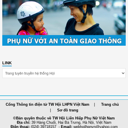
LINK
Cổng Thông tin điện tử TW Hội LHPN Việt Nam
Trang chủ
Sơ đồ trang
©Bản quyền thuộc về TW Hội Liên Hiệp Phụ Nữ Việt Nam
Địa chỉ:
39 Hàng Chuối, Hai Bà Trưng, Hà Nội, Việt Nam
Điện thoại:
(024) 39718157 -
Email:
webhoilh
pnvn@yahoo.com