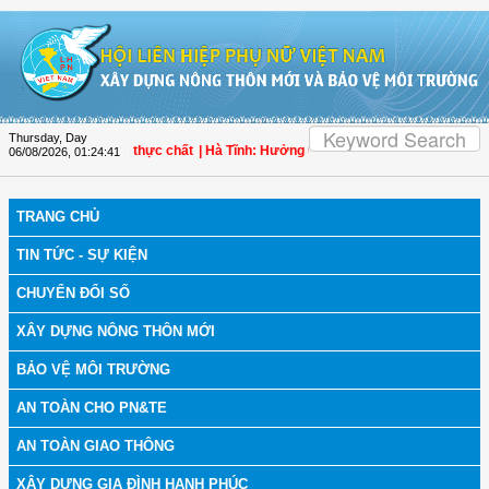
Skip to Content
Thursday, Day
đảm quyền tiếp cận thực chất
| Hà Tĩnh: Hưởng ứng Tháng hành động phòng, ch
06/08/2026
,
01:24:42
TRANG CHỦ
TIN TỨC - SỰ KIỆN
CHUYỂN ĐỔI SỐ
XÂY DỰNG NÔNG THÔN MỚI
BẢO VỆ MÔI TRƯỜNG
AN TOÀN CHO PN&TE
AN TOÀN GIAO THÔNG
XÂY DỰNG GIA ĐÌNH HẠNH PHÚC