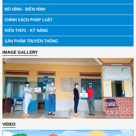
MÔ HÌNH - ĐIỂN HÌNH
CHÍNH SÁCH PHÁP LUẬT
KIẾN THỨC - KỸ NĂNG
SẢN PHẨM TRUYỀN THÔNG
IMAGE GALLERY
VIDEO