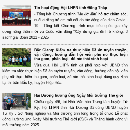
Tin hoạt động Hội LHPN tỉnh Đồng Tháp
- Tổng kết Chương trình “Mẹ đỡ đầu” hỗ trợ chăm sóc,
nuôi dưỡng trẻ em mồ côi do tác động của dịch Covid -
19 - Tổng kết Chương trình mục tiêu quốc gia xây
dựng nông thôn mới và Cuộc vận động “Xây dựng gia đình 5 không, 3
sạch” giai đoạn 2021 - 2025
Bắc Giang: Kiểm tra thực hiện Đề án tuyên truyền,
vận động, hướng dẫn hội viên phụ nữ thực hiện
thu gom, phân loại, đổ rác thải sinh hoạt
Vừa qua, Hội LHPN tỉnh đã phối hợp với UBND tỉnh
kiểm tra việc thực hiện Đề án tuyên truyền, vận động, hướng dẫn hội viên
phụ nữ thực hiện thu gom, phân loại, đổ rác thải sinh hoạt đúng quy định
tại thị trấn Bắc Lý, huyện Hiệp Hòa.
Hải Dương hưởng ứng Ngày Môi trường Thế giới
Chiều ngày 4/6, tại Nhà Văn hóa Trung tâm huyện Tứ
Kỳ, Hội LHPN tỉnh Hải Dương đã cùng UBND huyện
Tứ Kỳ , Sở Nông nghiệp và Môi trường tỉnh long trọng tổ chức Lễ phát
động Hưởng ứng Ngày Môi trường Thế giới (05/6) và Tháng hành động vì
môi trường năm 2025.