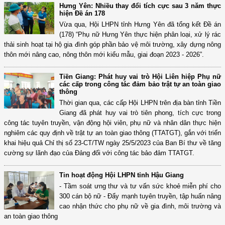
Hưng Yên: Nhiều thay đổi tích cực sau 3 năm thực
hiện Đề án 178
Vừa qua, Hội LHPN tỉnh Hưng Yên đã tổng kết Đề án
(178) “Phụ nữ Hưng Yên thực hiện phân loại, xử lý rác
thải sinh hoạt tại hộ gia đình góp phần bảo vệ môi trường, xây dựng nông
thôn mới nâng cao, nông thôn mới kiểu mẫu, giai đoạn 2023 - 2026”.
Tiền Giang: Phát huy vai trò Hội Liên hiệp Phụ nữ
các cấp trong công tác đảm bảo trật tự an toàn giao
thông
Thời gian qua, các cấp Hội LHPN trên địa bàn tỉnh Tiền
Giang đã phát huy vai trò tiên phong, tích cực trong
công tác tuyên truyền, vận động hội viên, phụ nữ và nhân dân thực hiện
nghiêm các quy định về trật tự an toàn giao thông (TTATGT), gắn với triển
khai hiệu quả Chỉ thị số 23-CT/TW ngày 25/5/2023 của Ban Bí thư về tăng
cường sự lãnh đạo của Đảng đối với công tác bảo đảm TTATGT.
Tin hoạt động Hội LHPN tỉnh Hậu Giang
- Tầm soát ưng thư và tư vấn sức khoẻ miễn phí cho
300 cán bộ nữ - Đẩy mạnh tuyên truyền, tập huấn nâng
cao nhận thức cho phụ nữ về gia đình, môi trường và
an toàn giao thông