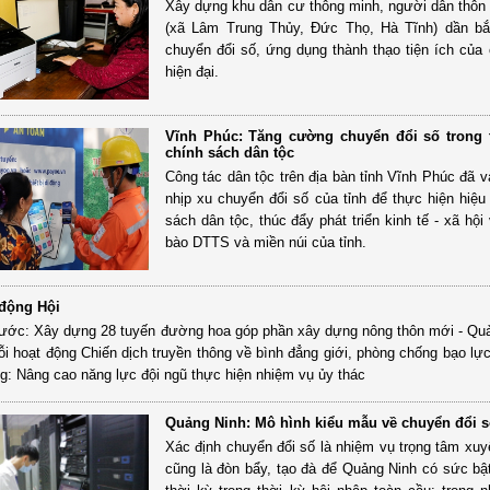
Xây dựng khu dân cư thông minh, người dân thô
(xã Lâm Trung Thủy, Đức Thọ, Hà Tĩnh) dần bắ
chuyển đổi số, ứng dụng thành thạo tiện ích của
hiện đại.
Vĩnh Phúc: Tăng cường chuyển đổi số trong 
chính sách dân tộc
Công tác dân tộc trên địa bàn tỉnh Vĩnh Phúc đã v
nhịp xu chuyển đổi số của tỉnh để thực hiện hiệu
sách dân tộc, thúc đẩy phát triển kinh tế - xã hộ
bào DTTS và miền núi của tỉnh.
 động Hội
ước: Xây dựng 28 tuyến đường hoa góp phần xây dựng nông thôn mới - Quả
i hoạt động Chiến dịch truyền thông về bình đẳng giới, phòng chống bạo lực 
g: Nâng cao năng lực đội ngũ thực hiện nhiệm vụ ủy thác
Quảng Ninh: Mô hình kiểu mẫu về chuyển đổi 
Xác định chuyển đổi số là nhiệm vụ trọng tâm xuy
cũng là đòn bẩy, tạo đà để Quảng Ninh có sức bật