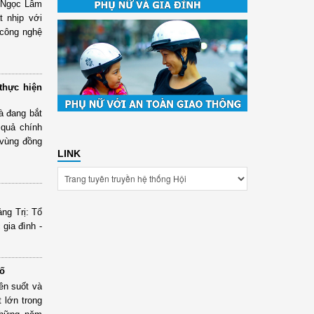
n Ngọc Lâm
t nhịp với
 công nghệ
thực hiện
à đang bắt
 quả chính
i vùng đồng
LINK
ng Trị: Tổ
gia đình -
số
ên suốt và
 lớn trong