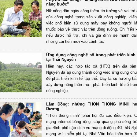
nâng bước”
Nữ nông dân ngày càng thêm tin tưởng về vai trò 
của công nghệ trong sản xuất nông nghiệp, điể
việc phổ biến sử dụng máy bay không người lá
thuốc bảo vệ thực vật trên đồng ruộng. Chị Yến 
nếu được hỗ trợ, chị và gia đình sẽ mạnh dạ
những cải tiến mới vào canh tác
Ứng dụng công nghệ số trong phát triển kinh 
tại Thái Nguyên
Hiện nay, các hợp tác xã (HTX) trên địa bàn 
Nguyên đã áp dụng thành công việc ứng dụng chu
để phát triển kinh tế tập thể. Đây là xu hướng tấ
xây dựng nông thôn mới, phát triển kinh tế số tro
nông nghiệp.
Lâm Đồng: những THÔN THÔNG MINH hu
Dương
"Thôn thông minh" phải hội đủ các điều kiện: 
mạng internet băng rộng, cáp quang phủ sóng t
gia đình phổ cập dịch vụ mạng di động 4G, 5G đạ
mạng wifi miễn phí tại Nhà Văn hóa thôn hơn 