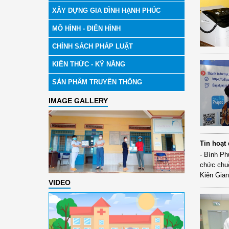
XÂY DỰNG GIA ĐÌNH HẠNH PHÚC
MÔ HÌNH - ĐIỂN HÌNH
CHÍNH SÁCH PHÁP LUẬT
KIẾN THỨC - KỸ NĂNG
SẢN PHẨM TRUYỀN THÔNG
IMAGE GALLERY
Tin hoạt
- Bình Ph
chức chuỗ
Kiên Gian
VIDEO