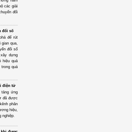
 những năm
bộ các giải
chuyển đổi
 đổi số
phá để rút
i gian qua,
yển đổi số
, xây dựng
ó hiệu quả
 trong quá
 điện tử
n tảng ứng
tử đã được
 kênh phân
hương hiệu,
g nghiệp.
 khi được