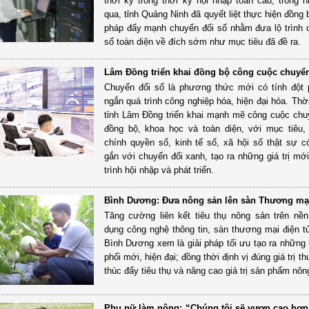
thời kỳ trong thời kỳ hội nhập toàn cầu; trong
qua, tỉnh Quảng Ninh đã quyết liệt thực hiện đồng 
pháp đẩy mạnh chuyển đổi số nhằm đưa lộ trình 
số toàn diện về đích sớm như mục tiêu đã đề ra.
Lâm Đồng triển khai đồng bộ công cuộc chuyển
Chuyển đổi số là phương thức mới có tính đột 
ngắn quá trình công nghiệp hóa, hiện đại hóa. Thờ
tỉnh Lâm Đồng triển khai mạnh mẽ công cuộc chu
đồng bộ, khoa học và toàn diện, với mục tiêu
chính quyền số, kinh tế số, xã hội số thật sự c
gắn với chuyển đổi xanh, tạo ra những giá trị mới
trình hội nhập và phát triển.
Bình Dương: Đưa nông sản lên sàn Thương mại
Tăng cường liên kết tiêu thụ nông sản trên nề
dụng công nghệ thông tin, sàn thương mại điện 
Bình Dương xem là giải pháp tối ưu tạo ra những
phối mới, hiện đại; đồng thời định vị đúng giá trị t
thúc đẩy tiêu thụ và nâng cao giá trị sản phẩm nôn
Phụ nữ làm nông: “Chúng tôi sẽ vươn cao hơn