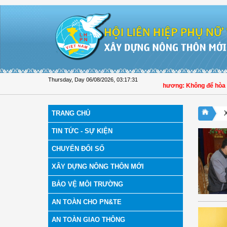
Skip to Content
Thursday, Day 06/08/2026
,
03:17:32
Đại biểu Trần Lan Phương: Không để hòa giải
TRANG CHỦ
TIN TỨC - SỰ KIỆN
CHUYỂN ĐỔI SỐ
XÂY DỰNG NÔNG THÔN MỚI
BẢO VỆ MÔI TRƯỜNG
AN TOÀN CHO PN&TE
AN TOÀN GIAO THÔNG