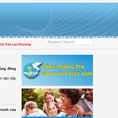
 Trần Lan Phương: Phổ biến pháp luật phải lấy người dân làm trung tâm, bảo đả
vùng đồng
i dân tiếp
 minh của