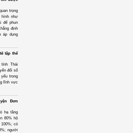
quan trọng
n hình như
i để phun
khẳng định
n áp dụng
tế tập thể
tỉnh Thái
yển đổi số
t yếu trong
ng lĩnh vực
yện Đơn
Có hạ tầng
rên 80% hộ
t 100%; có
90%; người