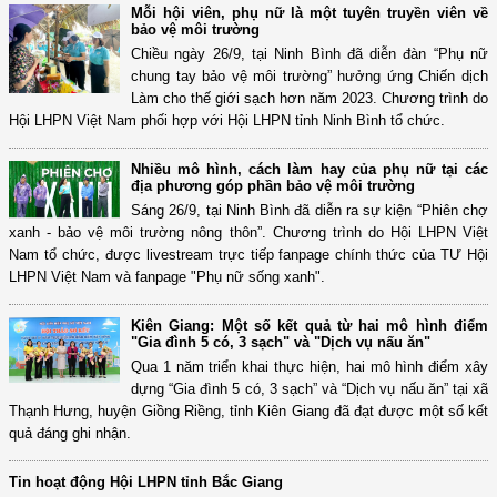
Mỗi hội viên, phụ nữ là một tuyên truyền viên về
bảo vệ môi trường
Chiều ngày 26/9, tại Ninh Bình đã diễn đàn “Phụ nữ
chung tay bảo vệ môi trường” hưởng ứng Chiến dịch
Làm cho thế giới sạch hơn năm 2023. Chương trình do
Hội LHPN Việt Nam phối hợp với Hội LHPN tỉnh Ninh Bình tổ chức.
Nhiều mô hình, cách làm hay của phụ nữ tại các
địa phương góp phần bảo vệ môi trường
Sáng 26/9, tại Ninh Bình đã diễn ra sự kiện “Phiên chợ
xanh - bảo vệ môi trường nông thôn”. Chương trình do Hội LHPN Việt
Nam tổ chức, được livestream trực tiếp fanpage chính thức của TƯ Hội
LHPN Việt Nam và fanpage "Phụ nữ sống xanh".
Kiên Giang: Một số kết quả từ hai mô hình điểm
"Gia đình 5 có, 3 sạch" và "Dịch vụ nấu ăn"
Qua 1 năm triển khai thực hiện, hai mô hình điểm xây
dựng “Gia đình 5 có, 3 sạch” và “Dịch vụ nấu ăn” tại xã
Thạnh Hưng, huyện Giồng Riềng, tỉnh Kiên Giang đã đạt được một số kết
quả đáng ghi nhận.
Tin hoạt động Hội LHPN tỉnh Bắc Giang