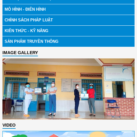
MÔ HÌNH - ĐIỂN HÌNH
CHÍNH SÁCH PHÁP LUẬT
KIẾN THỨC - KỸ NĂNG
SẢN PHẨM TRUYỀN THÔNG
IMAGE GALLERY
VIDEO