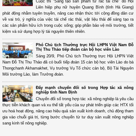
Cuộc thi “Sáng tạo sản phẩm từ rác tái chế” do Hội
Liên hiệp phụ nữ huyện Quang Bình (tỉnh Hà Giang)
phát động nhằm tuyên truyền, nâng cao nhận thức tới cộng đồng dân cư
về vai trò, ý nghĩa của việc tái chế rác thải, vật liệu thải để sáng tạo ra
các sản phẩm hữu ích trong cuộc sống; góp phần bảo vệ môi trường, tiết
kiệm và sử dụng hợp lý tài nguyên thiên nhiên.
Phó Chủ tịch Thường trực Hội LHPN Việt Nam Đỗ
Thị Thu Thảo tiếp đoàn cán bộ học viên Lào
Sáng 20/9, Phó Chủ tịch Thường trực Hội LHPN Việt
Nam Đỗ Thị Thu Thảo đã có buổi tiếp đoàn 15 cán bộ học viên Lào do bà
Thongchanh Akhamakhet, Vụ trưởng Vụ Tổ chức cán bộ, Bộ Tài Nguyên
Môi trường Lào, làm Trưởng đoàn.
Đẩy mạnh chuyển đổi số trong Hợp tác xã nông
nghiệp tỉnh Nam Định
Chuyển đổi số trong hợp tác xã nông nghiệp là yêu cầu
thực tiễn khách quan và xu thế tất yếu của sự phát triển giúp các HTX tối
ưu hoá hoạt động, nâng cao hiệu quả sản xuất kinh doanh, chủ động tham
gia vào chuỗi giá trị, từng bước chuyển từ tư duy sản xuất nông nghiệp
sang kinh tế nông nghiệp.