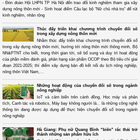
- Đón đoàn Hội LHPN TP Hà Nội đến trao đổi kinh nghiệm tham gia xây
dựng nông thôn mới - Sinh hoạt điểm Câu lạc bộ “Nữ chủ nhà trọ” để rút
kinh nghiệm, nhân rộng
Thúc đẩy triển khai chương trình chuyển đổi số
trong xây dựng nông thôn mới
Nhằm thúc đẩy triển khai chương trình chuyển đổi số
trong xây dựng nông thôn mới, hướng tới nông thôn mới thông minh, Bộ
NN&PTNT cho biết, trong thời gian tới, sẽ bổ sung và duy trì hoạt động
của phần mềm đánh giá, phân hạng sản phẩm OCOP theo Bộ tiêu chí giai
đoạn 2021-2025; thí điểm xây dựng bản đồ kết nối du lịch nông nghiệp,
nông thôn Việt Nam,…
Những hoạt động của chuyển đổi số trong ngành
nông nghiệp
IoT và cảm biến trên cánh đồng, Học máy và phân
tích, Canh tác và robotics, Máy bay không người lá... là những công nghệ
thông tin đang được áp dụng để thực hiện chuyển đổi số trong ngành
nông nghiệp
Hà Giang: Phụ nữ Quang Bình “biến” rác thải trở
thành những sản phẩm hữu ích