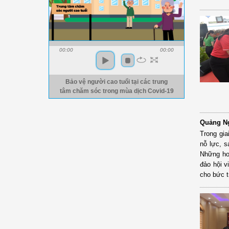
00:00
00:00
Bảo vệ người cao tuổi tại các trung
tâm chăm sóc trong mùa dịch Covid-19
Quảng Ng
Trong gi
nỗ lực, s
Những ho
đảo hội v
cho bức t