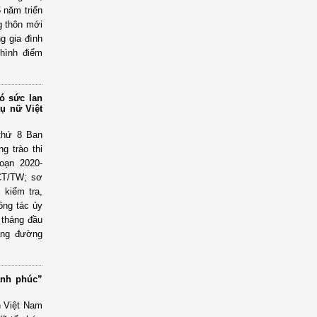
5 năm triển
g thôn mới
g gia đình
 hình điểm
ó sức lan
hụ nữ Việt
 thứ 8 Ban
g trào thi
oạn 2020-
-CT/TW; sơ
 kiểm tra,
ông tác ủy
 tháng đầu
hặng đường
ạnh phúc”
h Việt Nam