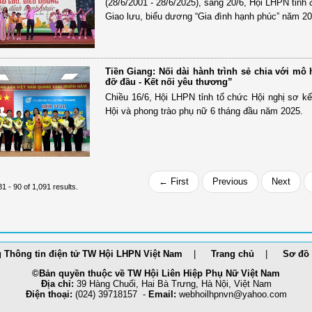
(28/6/2001 - 28/6/2025), sáng 20/6, Hội LHPN tỉnh
Giao lưu, biểu dương “Gia đình hạnh phúc” năm 20
Tiền Giang: Nối dài hành trình sẻ chia với mô
đỡ đầu - Kết nối yêu thương”
Chiều 16/6, Hội LHPN tỉnh tổ chức Hội nghị sơ kế
Hội và phong trào phụ nữ 6 tháng đầu năm 2025.
← First
Previous
Next
1 - 90 of 1,091 results.
 Thông tin điện tử TW Hội LHPN Việt Nam
Trang chủ
Sơ đồ 
©Bản quyền thuộc về TW Hội Liên Hiệp Phụ Nữ Việt Nam
Địa chỉ:
39 Hàng Chuối, Hai Bà Trưng, Hà Nội, Việt Nam
Điện thoại:
(024) 39718157 -
Email:
webhoilh
pnvn@yahoo.com