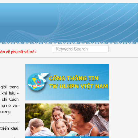
vệ phụ nữ và trẻ em trong thời đại số
| Đại biểu Trần Lan Phương: Giảm tiền ki
giới trong
 khí hậu -
 chí Cách
Phụ nữ với
thương
riển khai