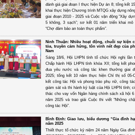
đánh giá giai đoạn I thực hiện Dự án 8; tổng kết 1
khai thực hiện Chương trình MTQG xây dựng nôn
giai đoạn 2010 - 2025 và Cuộc vận động “Xây dựn
5 không, 3 sạch”; sơ kết 01 năm triển khai mô
“Chợ đảm bảo an toàn thực phẩm”.
Ninh Thuận: Nhiều hoạt động, chuỗi sự kiện c
tỏa, truyền cảm hứng, tôn vinh nét đẹp của p
Nam
Sáng 18/6, Hội LHPN tỉnh tổ chức Hội nghị lần
Chấp hành Hội LHPN tỉnh khóa XII; tổng kết phon
đua yêu nước và công tác khen thưởng giai đ
2025; tổng kết 10 năm thực hiện Chỉ thị số 05
kết công tác Hội và phong trào phụ nữ, công tác
giám sát và thi hành kỷ luật của Hội LHPN tỉnh; c
thác cho vay vốn Ngân hàng chính sách xã hội 6
năm 2025 và trao giải Cuộc thi viết “Những c
công tác Hội”.
Bình Định: Giao lưu, biểu dương “Gia đình h
năm 2025
Thiết thực tổ chức kỷ niệm 24 năm Ngày Gia đìn