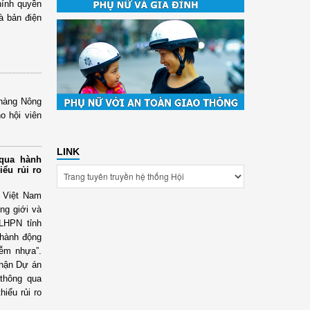
hính quyền
à bản điện
 hàng Nông
o hội viên
LINK
 qua hành
iểu rủi ro
N Việt Nam
ng giới và
LHPN tỉnh
 hành động
iễm nhựa”.
nhận Dự án
 thông qua
iểu rủi ro