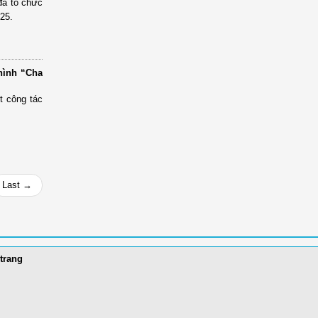
 đã tổ chức
25.
 hình “Cha
t công tác
Last →
trang