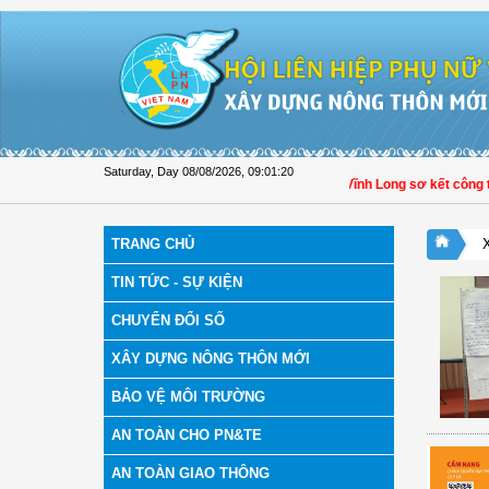
Skip to Content
Saturday, Day 08/08/2026
,
09:01:21
Hội LHPN xã Tam Ngãi, Vĩnh Long sơ kết công tác 
TRANG CHỦ
TIN TỨC - SỰ KIỆN
CHUYỂN ĐỔI SỐ
XÂY DỰNG NÔNG THÔN MỚI
BẢO VỆ MÔI TRƯỜNG
AN TOÀN CHO PN&TE
AN TOÀN GIAO THÔNG