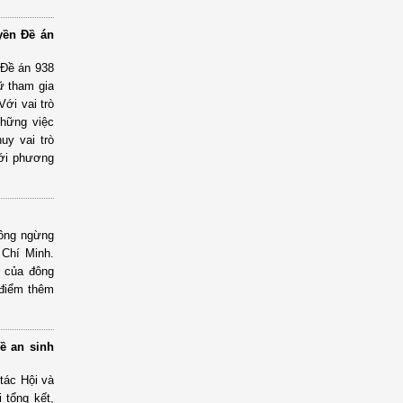
yền Đề án
 Đề án 938
ữ tham gia
Với vai trò
những việc
uy vai trò
với phương
hông ngừng
 Chí Minh.
m của đông
 điểm thêm
ề an sinh
tác Hội và
 tổng kết,