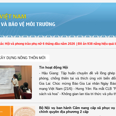
Hội và phong trào phụ nữ 6 tháng đầu năm 2026
| Đề án 938 nâng hiệu quả bảo 
XÂY DỰNG NÔNG THÔN MỚI
Tin hoạt động Hội
- Hậu Giang: Tập huấn chuyên đề về lồng ghép 
phòng, chống thiên tai và thích ứng với biến đổi
Gia Lai: Chúc mừng Báo Gia Lai nhân Ngày Báo
mạng Việt Nam (21/6) - Hưng Yên: Ra mắt CLB “
sách và hoa” - Không gian lan tỏa tri thức và yêu 
Bộ Nội vụ ban hành Cẩm nang cấp xã phục vụ t
chính quyền địa phương 2 cấp