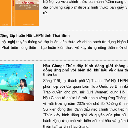
Bộ Nội vụ vừa chính thức ban hành “Cẩm nang c
địa phương cấp xã” dưới 2 hình thức: bản giấy v
tử.
 động tập huấn Hội LHPN tỉnh Thái Bình
 hội nghị truyền thông và tập huấn kiến thức về chính sách tín dụng Ngân
 Phát triển nông thôn - Tập huấn kiến thức về xây dựng nông thôn mới ch
Hậu Giang: Thúc đẩy bình đẳng giới thông
động ứng phó với biến đổi khí hậu và giảm th
thiên tai
Sáng 11/6, tại thành phố Vị Thanh, TW Hội LHP
phối hợp với Cơ quan Liên Hợp Quốc về Bình đẳ
Trao quyền cho phụ nữ (UN Women) cùng Hội 
Hậu Giang tổ chức Lễ mít tinh hưởng ứng Tháng
vì môi trường năm 2025 với chủ đề “Chống ô nh
Sự kiện đồng thời đánh dấu việc chính thức tiếp 
“Thúc đẩy bình đẳng giới và quyền của phụ nữ
hành động ứng phó với biến đổi khí hậu và giảm th
thiên tai” tại tỉnh Hậu Giang.