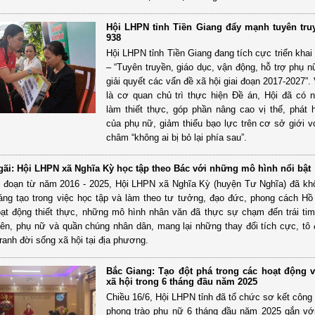
Hội LHPN tỉnh Tiền Giang đẩy mạnh tuyên tru
938
Hội LHPN tỉnh Tiền Giang đang tích cực triển khai
– “Tuyên truyền, giáo dục, vận động, hỗ trợ phụ n
giải quyết các vấn đề xã hội giai đoạn 2017-2027”. 
là cơ quan chủ trì thực hiện Đề án, Hội đã có 
làm thiết thực, góp phần nâng cao vị thế, phát h
của phụ nữ, giảm thiểu bạo lực trên cơ sở giới 
châm “không ai bị bỏ lại phía sau”.
ãi: Hội LHPN xã Nghĩa Kỳ học tập theo Bác với những mô hình nổi bật
ai đoạn từ năm 2016 - 2025, Hội LHPN xã Nghĩa Kỳ (huyện Tư Nghĩa) đã k
áng tạo trong việc học tập và làm theo tư tưởng, đạo đức, phong cách Hồ
ạt động thiết thực, những mô hình nhân văn đã thực sự chạm đến trái ti
iên, phụ nữ và quần chúng nhân dân, mang lại những thay đổi tích cực, tô
ranh đời sống xã hội tại địa phương.
Bắc Giang: Tạo đột phá trong các hoạt động v
xã hội trong 6 tháng đầu năm 2025
Chiều 16/6, Hội LHPN tỉnh đã tổ chức sơ kết công 
phong trào phụ nữ 6 tháng đầu năm 2025 gắn với