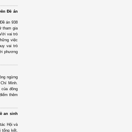
yền Đề án
 Đề án 938
ữ tham gia
Với vai trò
những việc
uy vai trò
với phương
hông ngừng
 Chí Minh.
m của đông
 điểm thêm
ề an sinh
tác Hội và
 tổng kết,