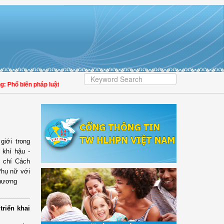
 biến pháp luật phải lấy người dân làm trung tâm, bảo đảm quyền tiếp cận thực
giới trong
 khí hậu -
 chí Cách
Phụ nữ với
thương
riển khai