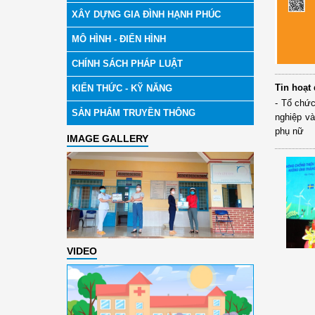
XÂY DỰNG GIA ĐÌNH HẠNH PHÚC
MÔ HÌNH - ĐIỂN HÌNH
CHÍNH SÁCH PHÁP LUẬT
Tin hoạt
KIẾN THỨC - KỸ NĂNG
- Tổ chức
SẢN PHẨM TRUYỀN THÔNG
nghiệp và
phụ nữ
IMAGE GALLERY
VIDEO