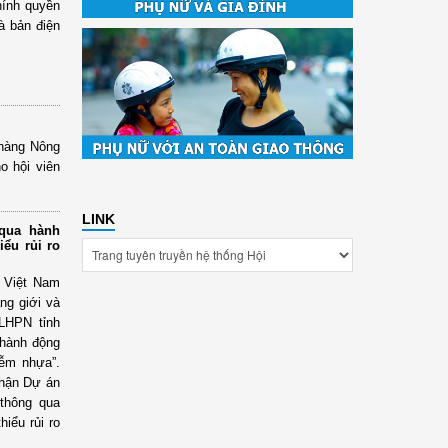
hính quyền
à bản điện
 hàng Nông
o hội viên
LINK
 qua hành
iểu rủi ro
N Việt Nam
ng giới và
LHPN tỉnh
 hành động
iễm nhựa”.
nhận Dự án
 thông qua
iểu rủi ro