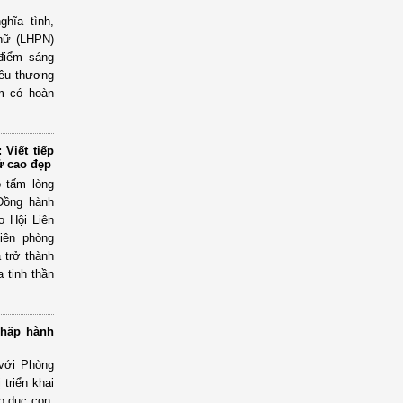
ghĩa tình,
 nữ (LHPN)
 điểm sáng
 yêu thương
em có hoàn
Viết tiếp
ử cao đẹp
 tấm lòng
Đồng hành
o Hội Liên
iên phòng
 trở thành
 tinh thần
chấp hành
với Phòng
 triển khai
áo dục con,