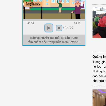
00:00
00:00
Bảo vệ người cao tuổi tại các trung
tâm chăm sóc trong mùa dịch Covid-19
Quảng Ng
Trong gi
nỗ lực, s
Những ho
đảo hội v
cho bức t