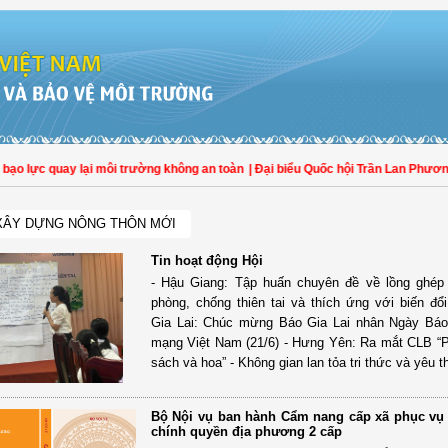
ực quay lại môi trường không an toàn
| Đại biểu Quốc hội Trần Lan Phương: Phổ
XÂY DỰNG NÔNG THÔN MỚI
Tin hoạt động Hội
- Hậu Giang: Tập huấn chuyên đề về lồng ghép 
phòng, chống thiên tai và thích ứng với biến đổi
Gia Lai: Chúc mừng Báo Gia Lai nhân Ngày Báo
mạng Việt Nam (21/6) - Hưng Yên: Ra mắt CLB “
sách và hoa” - Không gian lan tỏa tri thức và yêu 
Bộ Nội vụ ban hành Cẩm nang cấp xã phục vụ t
chính quyền địa phương 2 cấp