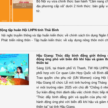
Bộ Nội vụ vừa chính thức ban hành “Cẩm nang c
địa phương cấp xã” dưới 2 hình thức: bản giấy v
tử.
 động tập huấn Hội LHPN tỉnh Thái Bình
 hội nghị truyền thông và tập huấn kiến thức về chính sách tín dụng Ngân
 Phát triển nông thôn - Tập huấn kiến thức về xây dựng nông thôn mới ch
Hậu Giang: Thúc đẩy bình đẳng giới thông
động ứng phó với biến đổi khí hậu và giảm th
thiên tai
Sáng 11/6, tại thành phố Vị Thanh, TW Hội LHP
phối hợp với Cơ quan Liên Hợp Quốc về Bình đẳ
Trao quyền cho phụ nữ (UN Women) cùng Hội 
Hậu Giang tổ chức Lễ mít tinh hưởng ứng Tháng
vì môi trường năm 2025 với chủ đề “Chống ô nh
Sự kiện đồng thời đánh dấu việc chính thức tiếp 
“Thúc đẩy bình đẳng giới và quyền của phụ nữ
hành động ứng phó với biến đổi khí hậu và giảm th
thiên tai” tại tỉnh Hậu Giang.