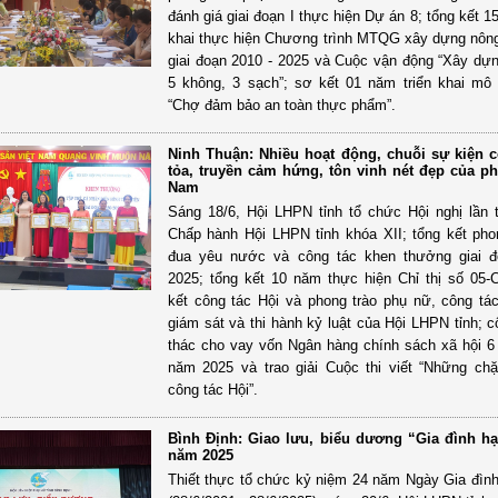
đánh giá giai đoạn I thực hiện Dự án 8; tổng kết 1
khai thực hiện Chương trình MTQG xây dựng nôn
giai đoạn 2010 - 2025 và Cuộc vận động “Xây dựn
5 không, 3 sạch”; sơ kết 01 năm triển khai mô
“Chợ đảm bảo an toàn thực phẩm”.
Ninh Thuận: Nhiều hoạt động, chuỗi sự kiện c
tỏa, truyền cảm hứng, tôn vinh nét đẹp của p
Nam
Sáng 18/6, Hội LHPN tỉnh tổ chức Hội nghị lần
Chấp hành Hội LHPN tỉnh khóa XII; tổng kết phon
đua yêu nước và công tác khen thưởng giai đ
2025; tổng kết 10 năm thực hiện Chỉ thị số 05
kết công tác Hội và phong trào phụ nữ, công tác
giám sát và thi hành kỷ luật của Hội LHPN tỉnh; c
thác cho vay vốn Ngân hàng chính sách xã hội 6
năm 2025 và trao giải Cuộc thi viết “Những c
công tác Hội”.
Bình Định: Giao lưu, biểu dương “Gia đình h
năm 2025
Thiết thực tổ chức kỷ niệm 24 năm Ngày Gia đìn