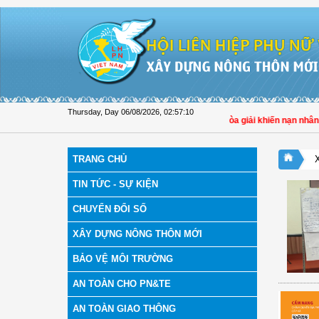
Skip to Content
Thursday, Day 06/08/2026
,
02:57:11
Đại biểu Trần Lan Phương: Không để hòa giải khiến nạn nhân bạo l
TRANG CHỦ
TIN TỨC - SỰ KIỆN
CHUYỂN ĐỔI SỐ
XÂY DỰNG NÔNG THÔN MỚI
BẢO VỆ MÔI TRƯỜNG
AN TOÀN CHO PN&TE
AN TOÀN GIAO THÔNG