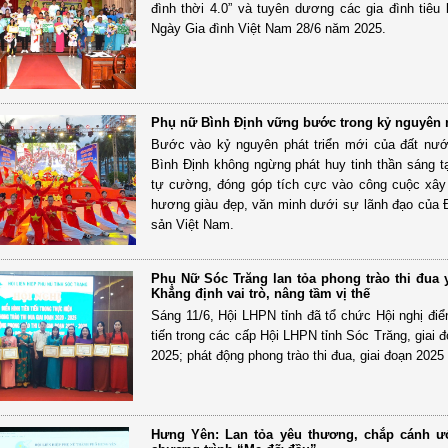
đình thời 4.0” và tuyên dương các gia đình tiêu 
Ngày Gia đình Việt Nam 28/6 năm 2025.
Phụ nữ Bình Định vững bước trong kỷ nguyên
Bước vào kỷ nguyên phát triển mới của đất nư
Bình Định không ngừng phát huy tinh thần sáng tạ
tự cường, đóng góp tích cực vào công cuộc xâ
hương giàu đẹp, văn minh dưới sự lãnh đạo của
sản Việt Nam.
Phụ Nữ Sóc Trăng lan tỏa phong trào thi đua 
Khẳng định vai trò, nâng tầm vị thế
Sáng 11/6, Hội LHPN tỉnh đã tổ chức Hội nghị điển
tiến trong các cấp Hội LHPN tỉnh Sóc Trăng, giai 
2025; phát động phong trào thi đua, giai đoạn 2025 
Hưng Yên: Lan tỏa yêu thương, chắp cánh 