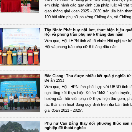
em chấp hành các quy định của pháp luật về trật t
giao thông giai đoạn 2025 - 2030 trên địa bàn thà
100 hội viên phụ nữ phường Chiềng An, xã Chiền
Tây Ninh: Phát huy nội lực, thực hiện hiệu qu
Hội và phong trào phụ nữ 6 tháng đầu năm
Vừa qua, Hội LHPN tỉnh đã tổ chức Hội nghị sơ kế
Hội và phong trào phụ nữ 6 tháng đầu năm.
Bắc Giang: Thu được nhiều kết quả ý nghĩa từ
Đề án 1553
Vừa qua, Hội LHPN tỉnh phối hợp với UBND tỉnh t
nghị tổng kết thực hiện Đề án 1553 “Tuyên truyền,
hướng dẫn hội viên phụ nữ thực hiện thu gom, phâ
rác thải sinh hoạt đúng quy định trên địa bàn tỉnh
giai đoạn 2021 - 2025”.
Phụ nữ Cao Bằng thay đổi phương thức sản 
nghiệp để thoát nghèo