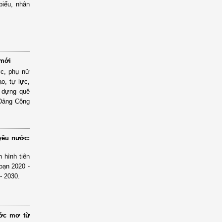
biểu, nhân
 mới
ớc, phụ nữ
o, tự lực,
y dựng quê
 Đảng Cộng
yêu nước:
 hình tiên
đoạn 2020 -
- 2030.
ước mơ từ