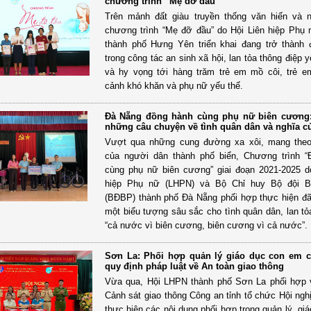
chương trình “Mẹ đỡ đầu”
Trên mảnh đất giàu truyền thống văn hiến và n
chương trình “Mẹ đỡ đầu” do Hội Liên hiệp Phụ
thành phố Hưng Yên triển khai đang trở thành
trong công tác an sinh xã hội, lan tỏa thông điệp
và hy vọng tới hàng trăm trẻ em mồ côi, trẻ 
cảnh khó khăn và phụ nữ yếu thế.
Đà Nẵng đồng hành cùng phụ nữ biên cương: 
những câu chuyện về tình quân dân và nghĩa c
Vượt qua những cung đường xa xôi, mang theo
của người dân thành phố biển, Chương trình “
cùng phụ nữ biên cương” giai đoạn 2021-2025 d
hiệp Phụ nữ (LHPN) và Bộ Chỉ huy Bộ đội B
(BĐBP) thành phố Đà Nẵng phối hợp thực hiện đã
một biểu tượng sâu sắc cho tình quân dân, lan tỏa
“cả nước vì biên cương, biên cương vì cả nước”.
Sơn La: Phối hợp quản lý giáo dục con em 
quy định pháp luật về An toàn giao thông
Vừa qua, Hội LHPN thành phố Sơn La phối hợp 
Cảnh sát giao thông Công an tỉnh tổ chức Hội nghị
thực hiện các nội dung phối hợp trong quản lý, gi