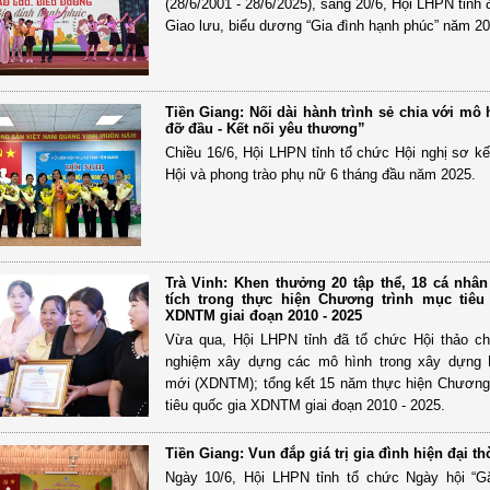
(28/6/2001 - 28/6/2025), sáng 20/6, Hội LHPN tỉnh
Giao lưu, biểu dương “Gia đình hạnh phúc” năm 20
Tiền Giang: Nối dài hành trình sẻ chia với mô
đỡ đầu - Kết nối yêu thương”
Chiều 16/6, Hội LHPN tỉnh tổ chức Hội nghị sơ kế
Hội và phong trào phụ nữ 6 tháng đầu năm 2025.
Trà Vinh: Khen thưởng 20 tập thể, 18 cá nhân
tích trong thực hiện Chương trình mục tiêu
XDNTM giai đoạn 2010 - 2025
Vừa qua, Hội LHPN tỉnh đã tổ chức Hội thảo ch
nghiệm xây dựng các mô hình trong xây dựng 
mới (XDNTM); tổng kết 15 năm thực hiện Chương
tiêu quốc gia XDNTM giai đoạn 2010 - 2025.
Tiền Giang: Vun đắp giá trị gia đình hiện đại th
Ngày 10/6, Hội LHPN tỉnh tổ chức Ngày hội “G