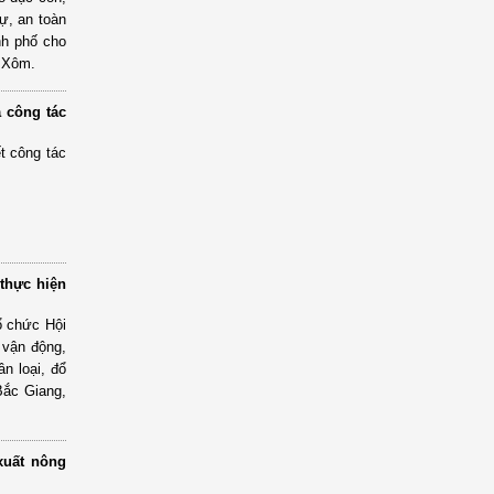
ự, an toàn
nh phố cho
g Xôm.
ả công tác
t công tác
 thực hiện
ổ chức Hội
 vận động,
n loại, đổ
 Bắc Giang,
xuất nông