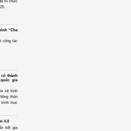
 đã tổ chức
25.
 hình “Cha
t công tác
 có thành
 quốc gia
ia sẻ kinh
Nông thôn
 trình mục
ời 4.0
ắn kết gia