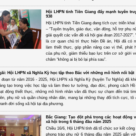
Hội LHPN tỉnh Tiền Giang đẩy mạnh tuyên tru
938
Hội LHPN tỉnh Tiền Giang đang tích cực triển khai
– “Tuyên truyền, giáo dục, vận động, hỗ trợ phụ n
giải quyết các vấn đề xã hội giai đoạn 2017-2027”. 
là cơ quan chủ trì thực hiện Đề án, Hội đã có 
làm thiết thực, góp phần nâng cao vị thế, phát h
của phụ nữ, giảm thiểu bạo lực trên cơ sở giới 
châm “không ai bị bỏ lại phía sau”.
ãi: Hội LHPN xã Nghĩa Kỳ học tập theo Bác với những mô hình nổi bật
ai đoạn từ năm 2016 - 2025, Hội LHPN xã Nghĩa Kỳ (huyện Tư Nghĩa) đã k
áng tạo trong việc học tập và làm theo tư tưởng, đạo đức, phong cách Hồ
ạt động thiết thực, những mô hình nhân văn đã thực sự chạm đến trái ti
iên, phụ nữ và quần chúng nhân dân, mang lại những thay đổi tích cực, tô
ranh đời sống xã hội tại địa phương.
Bắc Giang: Tạo đột phá trong các hoạt động v
xã hội trong 6 tháng đầu năm 2025
Chiều 16/6, Hội LHPN tỉnh đã tổ chức sơ kết công 
phong trào phụ nữ 6 tháng đầu năm 2025 gắn với