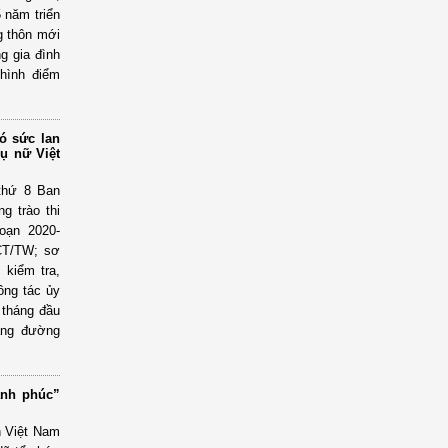
5 năm triển
g thôn mới
g gia đình
 hình điểm
ó sức lan
hụ nữ Việt
 thứ 8 Ban
g trào thi
oạn 2020-
-CT/TW; sơ
 kiểm tra,
ông tác ủy
 tháng đầu
hặng đường
ạnh phúc”
h Việt Nam