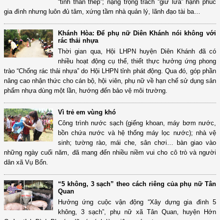
“tinh thần thép”; nặng trọng trách “giữ lửa” hạnh phúc
gia đình nhưng luôn đủ tâm, xứng tầm nhà quản lý, lãnh đạo tài ba…
Khánh Hòa: Để phụ nữ Diên Khánh nói không với
rác thải nhựa
Thời gian qua, Hội LHPN huyện Diên Khánh đã có
nhiều hoạt động cụ thể, thiết thực hưởng ứng phong
trào “Chống rác thải nhựa” do Hội LHPN tỉnh phát động. Qua đó, góp phần
nâng cao nhận thức cho cán bộ, hội viên, phụ nữ về hạn chế sử dụng sản
phẩm nhựa dùng một lần, hướng đến bảo vệ môi trường.
Vì trẻ em vùng khó
Công trình nước sạch (giếng khoan, máy bơm nước,
bồn chứa nước và hệ thống máy lọc nước); nhà vệ
sinh; tường rào, mái che, sân chơi… bàn giao vào
những ngày cuối năm, đã mang đến nhiều niềm vui cho cô trò và người
dân xã Vụ Bổn.
“5 không, 3 sạch” theo cách riêng của phụ nữ Tân
Quan
Hưởng ứng cuộc vận động “Xây dựng gia đình 5
không, 3 sạch”, phụ nữ xã Tân Quan, huyện Hớn