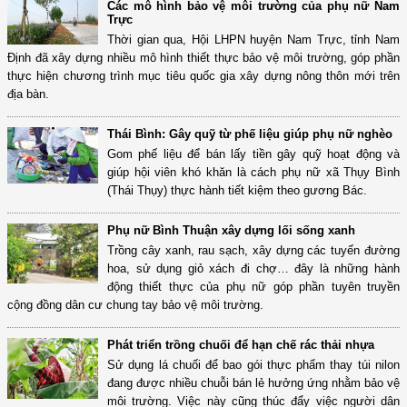
Các mô hình bảo vệ môi trường của phụ nữ Nam
Trực
Thời gian qua, Hội LHPN huyện Nam Trực, tỉnh Nam
Định đã xây dựng nhiều mô hình thiết thực bảo vệ môi trường, góp phần
thực hiện chương trình mục tiêu quốc gia xây dựng nông thôn mới trên
địa bàn.
Thái Bình: Gây quỹ từ phế liệu giúp phụ nữ nghèo
Gom phế liệu để bán lấy tiền gây quỹ hoạt động và
giúp hội viên khó khăn là cách phụ nữ xã Thụy Bình
(Thái Thụy) thực hành tiết kiệm theo gương Bác.
Phụ nữ Bình Thuận xây dựng lối sống xanh
Trồng cây xanh, rau sạch, xây dựng các tuyến đường
hoa, sử dụng giỏ xách đi chợ… đây là những hành
động thiết thực của phụ nữ góp phần tuyên truyền
cộng đồng dân cư chung tay bảo vệ môi trường.
Phát triển trồng chuối để hạn chế rác thải nhựa
Sử dụng lá chuối để bao gói thực phẩm thay túi nilon
đang được nhiều chuỗi bán lẻ hưởng ứng nhằm bảo vệ
môi trường. Việc này cũng thúc đẩy việc người dân