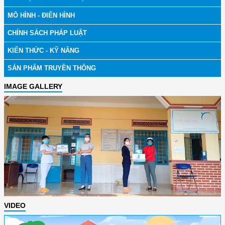
MÔ HÌNH - ĐIỂN HÌNH
CHÍNH SÁCH PHÁP LUẬT
KIẾN THỨC - KỸ NĂNG
SẢN PHẨM TRUYỀN THÔNG
IMAGE GALLERY
VIDEO