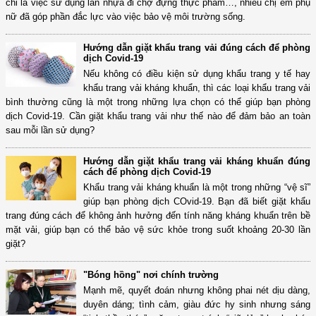
chỉ là việc sử dụng làn nhựa đi chợ đựng thực phẩm…, nhiều chị em phụ
nữ đã góp phần đắc lực vào việc bảo vệ môi trường sống.
Hướng dẫn giặt khẩu trang vải đúng cách để phòng
dịch Covid-19
Nếu không có điều kiện sử dụng khẩu trang y tế hay
khẩu trang vải kháng khuẩn, thì các loại khẩu trang vải
bình thường cũng là một trong những lựa chọn có thể giúp bạn phòng
dịch Covid-19. Cần giặt khẩu trang vải như thế nào để đảm bảo an toàn
sau mỗi lần sử dụng?
Hướng dẫn giặt khẩu trang vải kháng khuẩn đúng
cách để phòng dịch Covid-19
Khẩu trang vải kháng khuẩn là một trong những “vệ sĩ”
giúp bạn phòng dịch COvid-19. Bạn đã biết giặt khẩu
trang đúng cách để không ảnh hưởng đến tính năng kháng khuẩn trên bề
mặt vải, giúp bạn có thể bảo vệ sức khỏe trong suốt khoảng 20-30 lần
giặt?
"Bóng hồng" nơi chính trường
Mạnh mẽ, quyết đoán nhưng không phai nét dịu dàng,
duyên dáng; tình cảm, giàu đức hy sinh nhưng sáng