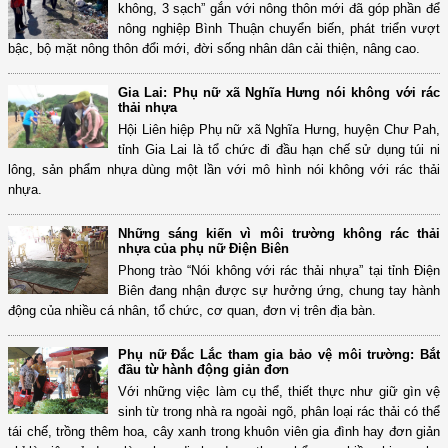
không, 3 sạch” gắn với nông thôn mới đã góp phần để
nông nghiệp Bình Thuận chuyển biến, phát triển vượt
bậc, bộ mặt nông thôn đổi mới, đời sống nhân dân cải thiện, nâng cao.
Gia Lai: Phụ nữ xã Nghĩa Hưng nói không với rác
thải nhựa
Hội Liên hiệp Phụ nữ xã Nghĩa Hưng, huyện Chư Pah,
tỉnh Gia Lai là tổ chức đi đầu hạn chế sử dụng túi ni
lông, sản phẩm nhựa dùng một lần với mô hình nói không với rác thải
nhựa.
Những sáng kiến vì môi trường không rác thải
nhựa của phụ nữ Điện Biên
Phong trào “Nói không với rác thải nhựa” tại tỉnh Điện
Biên đang nhận được sự hưởng ứng, chung tay hành
động của nhiều cá nhân, tổ chức, cơ quan, đơn vị trên địa bàn.
Phụ nữ Đắc Lắc tham gia bảo vệ môi trường: Bắt
đầu từ hành động giản đơn
Với những việc làm cụ thể, thiết thực như giữ gìn vệ
sinh từ trong nhà ra ngoài ngõ, phân loại rác thải có thể
tái chế, trồng thêm hoa, cây xanh trong khuôn viên gia đình hay đơn giản