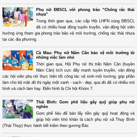
Phụ nữ ĐBSCL với phong trào “Chống rác thải
nhựa”
Trong thời gian qua, các cấp Hội LHPN vùng ĐBSCL
đã có nhiều hoạt động tuyên truyền, vận động hội viên
hưởng ứng tham gia phong trào bảo vệ môi trường, chống rác thải nhựa
tại các địa phương.
Cà Mau: Phụ nữ Năm Căn bảo vệ môi trường từ
những việc làm nhỏ
Thời gian qua, Hội Phụ nữ thị trấn Năm Căn (huyện
Năm Căn) tích cực đẩy mạnh tuyên truyền, vận động
các hội viên phụ nữ thực hiện tốt công tác vệ sinh môi trường, góp phần
làm cho bộ mặt đô thị ngày một xanh - sạch - đẹp, qua đó đã có nhiều mô
hình và cách làm hay. Điển hình là Chi hội Khóm 7.
Thái Bình: Gom phế liệu gây quỹ giúp phụ nữ
nghèo
Gom phế liệu để bán lấy tiền gây quỹ hoạt động và
giúp hội viên khó khăn là cách phụ nữ xã Thụy Bình
(Thái Thụy) thực hành tiết kiệm theo gương Bác.