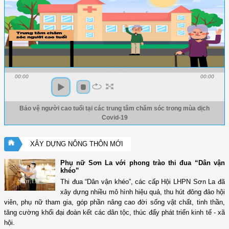
00:00
00:00
Bảo vệ người cao tuổi tại các trung tâm chăm sóc trong mùa dịch
Covid-19
XÂY DỰNG NÔNG THÔN MỚI
Phụ nữ Sơn La với phong trào thi đua “Dân vận
khéo”
Thi đua “Dân vận khéo”, các cấp Hội LHPN Sơn La đã
xây dựng nhiều mô hình hiệu quả, thu hút đông đảo hội
viên, phụ nữ tham gia, góp phần nâng cao đời sống vật chất, tinh thần,
tăng cường khối đại đoàn kết các dân tộc, thúc đẩy phát triển kinh tế - xã
hội.