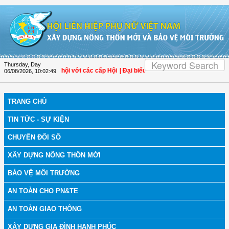
Skip to Content
Thursday, Day
tác Gia đình - Xã hội với các cấp Hội
| Đại biểu Trần Lan Phương: Không để hòa
06/08/2026
,
10:02:50
TRANG CHỦ
TIN TỨC - SỰ KIỆN
CHUYỂN ĐỔI SỐ
XÂY DỰNG NÔNG THÔN MỚI
BẢO VỆ MÔI TRƯỜNG
AN TOÀN CHO PN&TE
AN TOÀN GIAO THÔNG
XÂY DỰNG GIA ĐÌNH HẠNH PHÚC