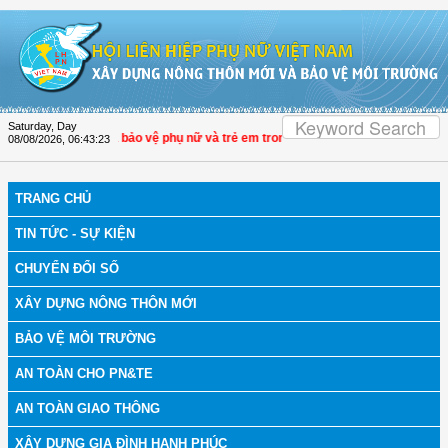
Skip to Content
Saturday, Day
38 nâng hiệu quả bảo vệ phụ nữ và trẻ em trong thời đại số
| Đại biểu Trần Lan
08/08/2026
,
06:43:24
TRANG CHỦ
TIN TỨC - SỰ KIỆN
CHUYỂN ĐỔI SỐ
XÂY DỰNG NÔNG THÔN MỚI
BẢO VỆ MÔI TRƯỜNG
AN TOÀN CHO PN&TE
AN TOÀN GIAO THÔNG
XÂY DỰNG GIA ĐÌNH HẠNH PHÚC