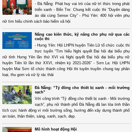
- Đà Nẵng: Phát huy vai trò của nữ trí thức trong phát
triển xanh - Bến Tre: Chung kết cuộc thi “Duyên dáng
áo dài cùng Sense City” - Phú Yên: 400 hội viên phụ
nữ tìm hiểu chính sách bảo hiểm xã hội
Nâng cao kiến thức, kỹ năng cho phụ nữ qua các
cuộc thi
- Hưng Yên: Hội LHPN huyện Tiên Lữ tổ chức cuộc thi
trực tuyến “Tìm hiểu Nghị quyết Đại hội đại biểu phụ
nữ tỉnh Hưng Yên lần thứ XVI và Nghị quyết Đại hội đại biểu phụ nữ
huyện Tiên lữ lần thứ XXVI, nhiệm kỳ 2021-2026” - Sơn La: Hội LHPN
huyện Mai Sơn tổ chức thành công Hội thi tuyên truyền chung tay phân
loại, thu gom và xử lý rác thải
Đà Nẵng: “Tỷ đồng cho thiết bị xanh - môi trường
sạch”
Với công trình “Tỷ đồng cho thiết bị xanh - Môi trường
sạch”, phụ nữ thành phố Đà Nẵng đã lan tỏa tinh thần
tích cực hành động vì môi trường sống, hướng đến xây dựng thành phố
an toàn, thân thiện, sáng, xanh, sạch, đẹp.
Mô hình hoạt động Hội