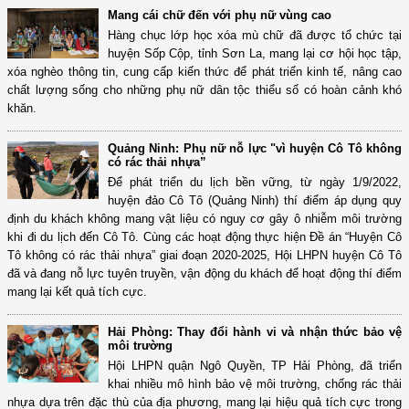
Mang cái chữ đến với phụ nữ vùng cao
Hàng chục lớp học xóa mù chữ đã được tổ chức tại
huyện Sốp Cộp, tỉnh Sơn La, mang lại cơ hội học tập,
xóa nghèo thông tin, cung cấp kiến thức để phát triển kinh tế, nâng cao
chất lượng sống cho những phụ nữ dân tộc thiểu số có hoàn cảnh khó
khăn.
Quảng Ninh: Phụ nữ nỗ lực "vì huyện Cô Tô không
có rác thải nhựa”
Để phát triển du lịch bền vững, từ ngày 1/9/2022,
huyện đảo Cô Tô (Quảng Ninh) thí điểm áp dụng quy
định du khách không mang vật liệu có nguy cơ gây ô nhiễm môi trường
khi đi du lịch đến Cô Tô. Cùng các hoạt động thực hiện Đề án “Huyện Cô
Tô không có rác thải nhựa” giai đoạn 2020-2025, Hội LHPN huyện Cô Tô
đã và đang nỗ lực tuyên truyền, vận động du khách để hoạt động thí điểm
mang lại kết quả tích cực.
Hải Phòng: Thay đổi hành vi và nhận thức bảo vệ
môi trường
Hội LHPN quận Ngô Quyền, TP Hải Phòng, đã triển
khai nhiều mô hình bảo vệ môi trường, chống rác thải
nhựa dựa trên đặc thù của địa phương, mang lại hiệu quả tích cực trong