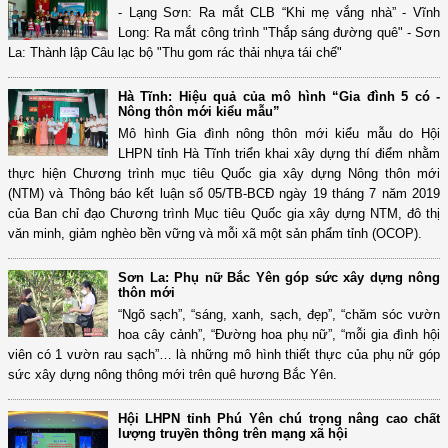
- Lạng Sơn: Ra mắt CLB “Khi mẹ vắng nhà” - Vĩnh
Long: Ra mắt công trình "Thắp sáng đường quê" - Sơn
La: Thành lập Câu lạc bộ "Thu gom rác thải nhựa tái chế"
Hà Tĩnh: Hiệu quả của mô hình “Gia đình 5 có -
Nông thôn mới kiểu mẫu”
Mô hình Gia đình nông thôn mới kiểu mẫu do Hội
LHPN tỉnh Hà Tĩnh triển khai xây dựng thí điểm nhằm
thực hiện Chương trình mục tiêu Quốc gia xây dựng Nông thôn mới
(NTM) và Thông báo kết luận số 05/TB-BCĐ ngày 19 tháng 7 năm 2019
của Ban chỉ đạo Chương trình Mục tiêu Quốc gia xây dựng NTM, đô thị
văn minh, giảm nghèo bền vững và mỗi xã một sản phẩm tỉnh (OCOP).
Sơn La: Phụ nữ Bắc Yên góp sức xây dựng nông
thôn mới
“Ngõ sạch”, “sáng, xanh, sạch, đẹp”, “chăm sóc vườn
hoa cây cảnh”, “Đường hoa phụ nữ”, “mỗi gia đình hội
viên có 1 vườn rau sạch”… là những mô hình thiết thực của phụ nữ góp
sức xây dựng nông thông mới trên quê hương Bắc Yên.
Hội LHPN tỉnh Phú Yên chú trọng nâng cao chất
lượng truyền thông trên mạng xã hội