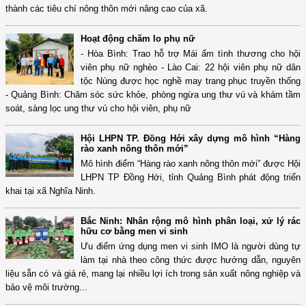
thành các tiêu chí nông thôn mới nâng cao của xã.
Hoạt động chăm lo phụ nữ
- Hòa Bình: Trao hỗ trợ Mái ấm tình thương cho hội
viên phụ nữ nghèo - Lào Cai: 22 hội viên phụ nữ dân
tộc Nùng được học nghề may trang phục truyền thống
- Quảng Bình: Chăm sóc sức khỏe, phòng ngừa ung thư vú và khám tầm
soát, sàng lọc ung thư vú cho hội viên, phụ nữ
Hội LHPN TP. Đồng Hới xây dựng mô hình “Hàng
rào xanh nông thôn mới”
Mô hình điểm “Hàng rào xanh nông thôn mới” được Hội
LHPN TP Đồng Hới, tỉnh Quảng Bình phát động triển
khai tại xã Nghĩa Ninh.
Bắc Ninh: Nhân rộng mô hình phân loại, xử lý rác
hữu cơ bằng men vi sinh
Ưu điểm ứng dụng men vi sinh IMO là người dùng tự
làm tại nhà theo công thức được hướng dẫn, nguyên
liệu sẵn có và giá rẻ, mang lại nhiều lợi ích trong sản xuất nông nghiệp và
bảo vệ môi trường...