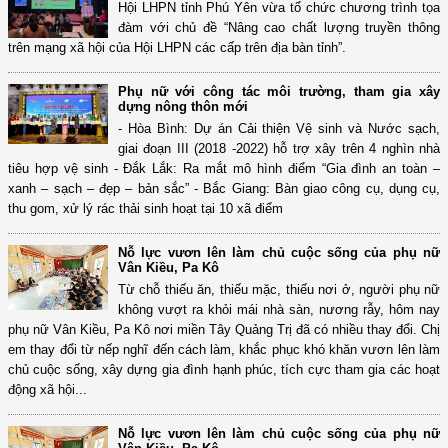
Hội LHPN tỉnh Phú Yên vừa tổ chức chương trình tọa
đàm với chủ đề “Nâng cao chất lượng truyền thông
trên mạng xã hội của Hội LHPN các cấp trên địa bàn tỉnh”.
Phụ nữ với công tác môi trường, tham gia xây
dựng nông thôn mới
- Hòa Bình: Dự án Cải thiện Vệ sinh và Nước sạch,
giai đoạn III (2018 -2022) hỗ trợ xây trên 4 nghìn nhà
tiêu hợp vệ sinh - Đắk Lắk: Ra mắt mô hình điểm “Gia đình an toàn –
xanh – sạch – đẹp – bản sắc” - Bắc Giang: Bàn giao công cụ, dụng cụ,
thu gom, xử lý rác thải sinh hoạt tại 10 xã điểm
Nỗ lực vươn lên làm chủ cuộc sống của phụ nữ
Vân Kiều, Pa Kô
Từ chỗ thiếu ăn, thiếu mặc, thiếu nơi ở, người phụ nữ
không vượt ra khỏi mái nhà sàn, nương rẫy, hôm nay
phụ nữ Vân Kiều, Pa Kô nơi miền Tây Quảng Trị đã có nhiều thay đổi. Chị
em thay đổi từ nếp nghĩ đến cách làm, khắc phục khó khăn vươn lên làm
chủ cuộc sống, xây dựng gia đình hạnh phúc, tích cực tham gia các hoạt
động xã hội...
Nỗ lực vươn lên làm chủ cuộc sống của phụ nữ