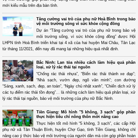
mới kiểu mẫu trên địa bàn tỉnh.
Tăng cường vai trò của phụ nữ Hoà Bình trong bảo
vệ môi trường sống vì sức khỏe cộng đồng
Dự án “Tăng cường vai trò của phụ nữ trong bảo vệ
môi trường sống, vì sức khỏe cộng đồng” được Hội
LHPN tỉnh Hoà Bình triển khai tại 4 xã của hai huyện Mai Châu, Tân Lạc
từ tháng 11/2021, đến nay đã mang lại những hiệu quả nhất định.
Bắc Ninh: Lan tỏa nhiều cách làm hiệu quả phân
loại, xử lý rác thải tại nguồn
“Chống rác thải nhựa”, “Biến rác thải thành xe đạp”;
“Nhà sạch, vườn đẹp, ngõ văn minh”; con đường
“Sáng, xanh, sạch, đẹp, an toàn”, “Ngày chủ nhật xanh”, “Chiến dịch xử lý
các tụ điểm rác thải tồn đọng”… là những cách làm hiệu quả phân loại, xử
lý rác thải tại nguồn, bảo vệ môi trường của phụ nữ Bắc Ninh.
Tiền Giang: Mô hình "5 không, 3 sạch" góp phần
thực hiện tiêu chí nông thôn mới nâng cao
Thực hiện tốt mô hình “5 không, 3 sạch”, các cấp Hội
phụ nữ xã Tân Thuận Bình, huyện Chợ Gạo, tỉnh Tiền Giang, không chỉ
nâng cao ý thức bảo vệ môi trường của người dân mà còn góp phần hoàn