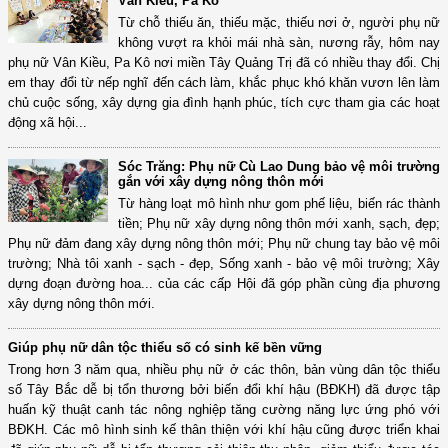
Vân Kiều, Pa Kô
Từ chỗ thiếu ăn, thiếu mặc, thiếu nơi ở, người phụ nữ
không vượt ra khỏi mái nhà sàn, nương rẫy, hôm nay
phụ nữ Vân Kiều, Pa Kô nơi miền Tây Quảng Trị đã có nhiều thay đổi. Chị
em thay đổi từ nếp nghĩ đến cách làm, khắc phục khó khăn vươn lên làm
chủ cuộc sống, xây dựng gia đình hạnh phúc, tích cực tham gia các hoạt
động xã hội...
Sóc Trăng: Phụ nữ Cù Lao Dung bảo vệ môi trường
gắn với xây dựng nông thôn mới
Từ hàng loạt mô hình như gom phế liệu, biến rác thành
tiền; Phụ nữ xây dựng nông thôn mới xanh, sạch, đẹp;
Phụ nữ đảm đang xây dựng nông thôn mới; Phụ nữ chung tay bảo vệ môi
trường; Nhà tôi xanh - sạch - đẹp, Sống xanh - bảo vệ môi trường; Xây
dựng đoạn đường hoa... của các cấp Hội đã góp phần cùng địa phương
xây dựng nông thôn mới.
Giúp phụ nữ dân tộc thiểu số có sinh kế bền vững
Trong hơn 3 năm qua, nhiều phụ nữ ở các thôn, bản vùng dân tộc thiểu
số Tây Bắc dễ bị tổn thương bởi biến đổi khí hậu (BĐKH) đã được tập
huấn kỹ thuật canh tác nông nghiệp tăng cường năng lực ứng phó với
BĐKH. Các mô hình sinh kế thân thiện với khí hậu cũng được triển khai