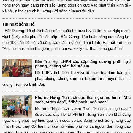
nông thôn ngày càng khởi sắc, đóng góp tích cực vào phát triển kinh tế -
xã hội, nâng cao chất lượng đời sống của người dân.
Tin hoạt động Hội
- Hải Dương: Tổ chức thành công cuộc thi trực tuyến tìm hiểu Nghị quyết
Đại hội đại biểu phụ nữ các cấp - Bắc Giang: Tập huấn nâng cao năng lực
cho 100 cán bộ Hội về công tác giảm nghèo - Thái Bình: Ra mắt mô hình
“Phụ nữ thực hiện thu gom, phân loại và xử lý rác thải tại hộ gia đình”
Bến Tre: Hội LHPN các cấp tăng cường phối hợp
phòng, chống xâm hại trẻ em
Hội LHPN tỉnh Bến Tre vừa tổ chức tọa đàm bàn giải
pháp phòng, chống xâm hại trẻ em tại 3 huyện Ba Tri,
Giồng Trôm và Bình Đại.
Phụ nữ Hưng Yên tích cực tham gia mô hình “Nhà
sạch, vườn đẹp”, “Nhà sạch, ngõ sạch”
Mô hình “Nhà sạch, vườn đẹp”, “Nhà sạch, ngõ sạch”
được các cấp Hội LHPN tỉnh Hưng Yên triển khai đang
ngày càng phát huy hiệu quả tích cực, có tác động rõ nét trong nâng cao
nhận thức, thay đổi hành vi của hội viên, phụ nữ và người dân trong bảo
vệ môi trường, góp phần xây dựng nông thôn mới nâng cao, nông thôn