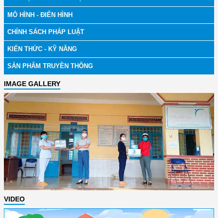
MÔ HÌNH - ĐIỂN HÌNH
CHÍNH SÁCH PHÁP LUẬT
KIẾN THỨC - KỸ NĂNG
SẢN PHẨM TRUYỀN THÔNG
IMAGE GALLERY
VIDEO