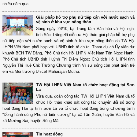
nhiều năm qua.
Giải pháp hỗ trợ phụ nữ tiếp cận với nước sạch và
vệ sinh ở khu vực nông thôn
Sáng ngày 28/10, tại Trung tâm Văn hóa và Hội nghị
tỉnh Sóc Trăng đã diễn ra Hội thảo giải pháp hỗ trợ phụ
nữ tiếp cận với nước sạch và vệ sinh ở khu vực nông thôn do TW Hội
LHPN Việt Nam phối hợp với UBND tỉnh tổ chức. Tham dự có Ủy viên dự
khuyết BCH TW Đảng, Phó Chủ tịch Hội LHPN Việt Nam Tôn Ngọc Hạnh;
Phó Chủ tịch UBND tỉnh Huỳnh Thị Diễm Ngọc; Chủ tịch Hội LHPN tỉnh
Nguyễn Thị Huệ Chi; Trưởng Chương trình Vì sự sống còn phát triển trẻ
em và Môi trường Unicef Maharajan Muthu.
TW Hội LHPN Việt Nam tổ chức hoạt động tại Sơn
La
Vừa qua, đoàn công tác TW Hội LHPN Việt Nam đã tổ
chức Hội thảo khảo sát công tác chuyển đổi số trong
hoạt động Hội tại tỉnh Sơn La va tổ chức hoạt động trong Chương trình
“Đồng hành cùng Phụ nữ biên cương” tại xã Tân Xuân, huyện Vân Hồ và
xã Mường Sai, huyện Sông Mã.
Tin hoạt động