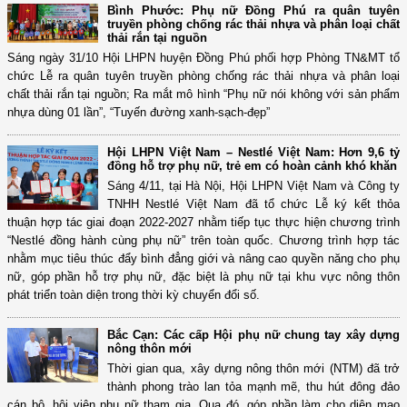
Bình Phước: Phụ nữ Đồng Phú ra quân tuyên
truyền phòng chống rác thải nhựa và phân loại chất
thải rắn tại nguồn
Sáng ngày 31/10 Hội LHPN huyện Đồng Phú phối hợp Phòng TN&MT tổ
chức Lễ ra quân tuyên truyền phòng chống rác thải nhựa và phân loại
chất thải rắn tại nguồn; Ra mắt mô hình “Phụ nữ nói không với sản phẩm
nhựa dùng 01 lần”, “Tuyến đường xanh-sạch-đẹp”
Hội LHPN Việt Nam – Nestlé Việt Nam: Hơn 9,6 tỷ
đồng hỗ trợ phụ nữ, trẻ em có hoàn cảnh khó khăn
Sáng 4/11, tại Hà Nội, Hội LHPN Việt Nam và Công ty
TNHH Nestlé Việt Nam đã tổ chức Lễ ký kết thỏa
thuận hợp tác giai đoạn 2022-2027 nhằm tiếp tục thực hiện chương trình
“Nestlé đồng hành cùng phụ nữ” trên toàn quốc. Chương trình hợp tác
nhằm mục tiêu thúc đẩy bình đẳng giới và nâng cao quyền năng cho phụ
nữ, góp phần hỗ trợ phụ nữ, đặc biệt là phụ nữ tại khu vực nông thôn
phát triển toàn diện trong thời kỳ chuyển đổi số.
Bắc Cạn: Các cấp Hội phụ nữ chung tay xây dựng
nông thôn mới
Thời gian qua, xây dựng nông thôn mới (NTM) đã trở
thành phong trào lan tỏa mạnh mẽ, thu hút đông đảo
cán bộ, hội viên phụ nữ tham gia. Qua đó, góp phần làm cho diện mạo